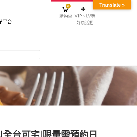
Translate »
0
購物車
VIP、LV等
單平台
好康活動
登入或註冊
購物車
物車裡面沒有商品
NT$0
記住我
碼
註冊
|全台可宅|限量需預約日