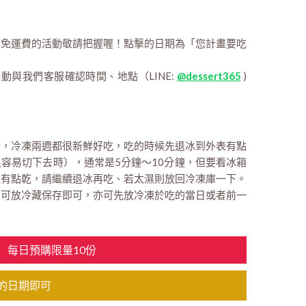
額免運費的活動敬請把握喔！點擊的日期為「您計畫要吃
主動與我們客服確認時間、地點（LINE:
@dessert365
)
即可，冷凍兩週都很新鮮好吃，吃的時候先退冰到外表有點
容易切下去時），通常是5分鐘～10分鐘，但要看冰箱
體有點乾，請繼續退冰再吃、若太濕則放回冷凍庫一下。
點：可放冷藏保存即可，亦可先放冷凍於吃的當日或者前一
每日預購限量10份
的日期即可