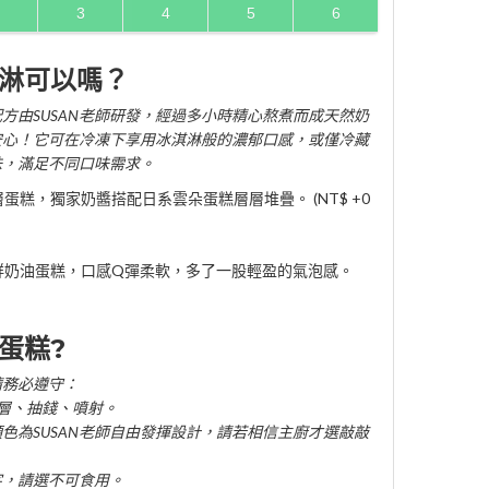
3
4
5
6
淋可以嗎？
方由SUSAN老師研發，經過多小時精心熬煮而成天然奶
安心！它可在冷凍下享用冰淇淋般的濃郁口感，或僅冷藏
味，滿足不同口味需求。
糕，獨家奶醬搭配日系雲朵蛋糕層層堆疊。 (NT$ +0
鮮奶油蛋糕，口感Q彈柔軟，多了一股輕盈的氣泡感。
蛋糕?
請務必遵守：
雙層、抽錢、噴射。
顏色為SUSAN老師自由發揮設計，請若相信主廚才選敲敲
字，請選不可食用。