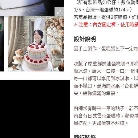
（所有裝飾品如公仔、數位動
1/5，台灣一般蛋糕的1/4。）
若商品損壞，提供2倍賠償，詳
⚠️ 注意：內含固定棒，使用
設計說明
因手工製作，蛋糕顏色不一定
吃膩了厚重鮮奶油蛋糕嗎?! 
順冰涼，讓人一口接一口!一個
每一口都可以享用到冰淇淋、
而不膩口，滿滿的水果平台和
尖，給你滿滿的幸福。
廚師常有時來一筆的點子，若不
內含有日式雲朵蛋糕體，類似戚
層搭配，更加清爽不甜膩。