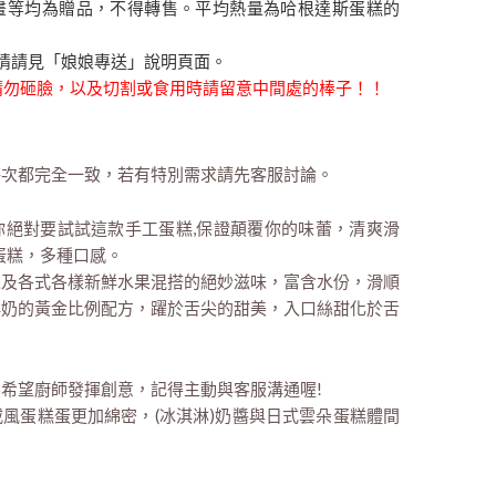
畫等均為贈品，不得轉售。平均熱量為哈根達斯蛋糕的
情請見「娘娘專送」說明頁面。
時請勿砸臉，以及切割或食用時請留意中間處的棒子！！
每次都完全一致，若有特別需求請先客服討論。
那你絕對要試試這款手工蛋糕,保證顛覆你的味蕾，清爽滑
蛋糕，多種口感。
以及各式各樣新鮮水果混搭的絕妙滋味，富含水份，滑順
鮮奶的黃金比例配方，躍於舌尖的甜美，入口絲甜化於舌
希望廚師發揮創意，記得主動與客服溝通喔!
風蛋糕蛋更加綿密，(冰淇淋)奶醬與日式雲朵蛋糕體間