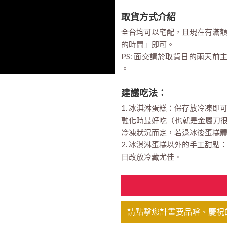
取貨方式介紹
全台均可以宅配，且現在有滿
的時間」即可。
PS: 面交請於取貨日的兩天前
。
建議吃法：
1. 冰淇淋蛋糕：保存放冷凍
融化時最好吃（也就是金屬刀很
冷凍狀況而定，若退冰後蛋糕
2. 冰淇淋蛋糕以外的手工甜
日改放冷藏尤佳。
請點擊您計畫要品嚐、慶祝