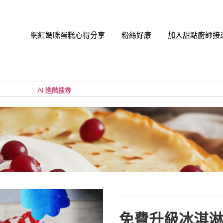
網紅媽咪蛋糕心得分享
粉絲好康
加入甜點廚師接
帳號
您的購
小計:
密碼
忘記密
免費升級冰淇淋