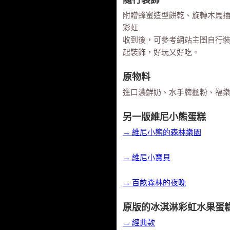
隨行裝飾
附贈蜂蜜造型餅乾、旋轉木馬
彩虹
收到後，可參考網站主圖自行
起裝飾，好玩又好吃。
原物料
進口濃鮮奶、水手牌麵粉、福
另一版維尼小熊蛋糕
→ 維尼小熊的森林樂園
→ 維尼小寶貝
→ 百畝森林的夜晚
原版的冰淇淋彩虹水果蛋
→ 經典款