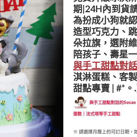
期|24H內到貨請
為扮成小狗就認不
造型巧克力、
朵拉旗，選附維
陪孩子、壽星一
與手工甜點對話的
淇淋蛋糕、客
甜點專賣 | #*。.)
與手工甜點對話的Susan (
蛋糕｜法式塔等手工甜點
※ 請選擇月曆上的可訂日期，