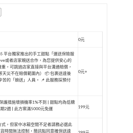
0元
rt365 平台獨家推出的手工甜點「運送保險服
move或者店家親送合作，為您提供安心的
壞嚴重，可跳過店家直接與平台溝通賠償，
0元+
天災不在賠償範圍內） 📦 包裹送達後
辛苦的「娘送」人員。 📌 此服務採預付
家保護措施壞損機率1%不到 | 甜點均為低糖
199元
週 | 此方案滿5000元免運
府方式，但家中冰箱空間不足者請務必選此
到貨時間無法控制，簡訊點同意確保送達
299元