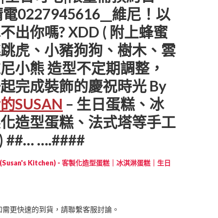
電0227945616__維尼！以
出你嗎? XDD ( 附上蜂蜜
跳跳虎、小豬狗狗、樹木、雲
尼小熊 造型不定期調整，
起完成裝飾的慶祝時光 By
SUSAN
– 生日蛋糕、冰
製化造型蛋糕、法式塔等手工
 ##… ….####
Susan's Kitchen) - 客製化造型蛋糕｜冰淇淋蛋糕｜生日
如需更快速的到貨，請聯繫客服討論。