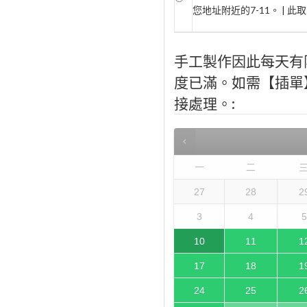
您地址附近的7-11。 | 
手工製作因此每天有
度已滿。如需【插單】，
接處理。:
一
二
27
28
2
3
4
5
10
11
1
17
18
1
24
25
2