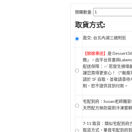
預購數量:
取貨方式:
面交: 台北內湖三總附近
【娘娘專送】
是 Desse
務」，由平台背書與Lala
配送保障： ✅ 若發生損
讓您買得更安心！（*颱風等
請於 1F 自取，並敬請善待
制，恕不提供貨到付款。
宅配到府：Susan老師獨
天然配方無防腐劑冷凍嘗鮮期2
7-11 取貨：類似宅配到
取貨方式，畢竟宅配到府