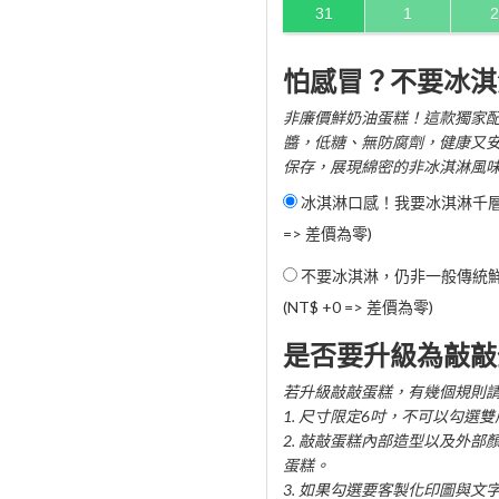
31
1
2
怕感冒？不要冰淇
非廉價鮮奶油蛋糕！這款獨家配
醬，低糖、無防腐劑，健康又
保存，展現綿密的非冰淇淋風
冰淇淋口感！我要冰淇淋千層蛋
=> 差價為零)
不要冰淇淋，仍非一般傳統
(NT$ +0 => 差價為零)
是否要升級為敲敲
若升級敲敲蛋糕，有幾個規則
1. 尺寸限定6吋，不可以勾選
2. 敲敲蛋糕內部造型以及外部
蛋糕。
3. 如果勾選要客製化印圖與文