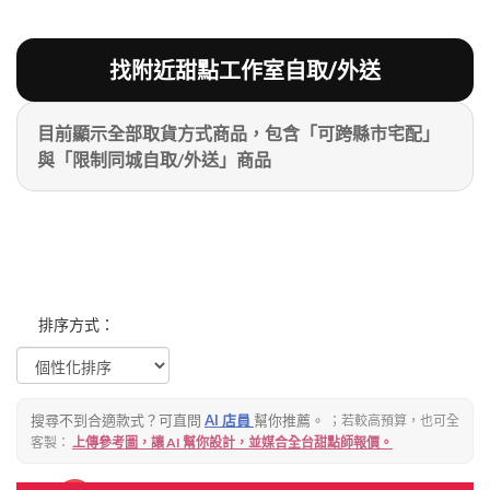
粉絲好康
加入甜點廚師接單平台
記住我
找附近甜點工作室自取/外送
目前顯示全部取貨方式商品，包含「可跨縣市宅配」
忘記密碼
註冊
與「限制同城自取/外送」商品
排序方式：
搜尋不到合適款式？可直問
AI 店員
幫你推薦。
；若較高預算，也可全
客製：
上傳參考圖，讓 AI 幫你設計，並媒合全台甜點師報價。