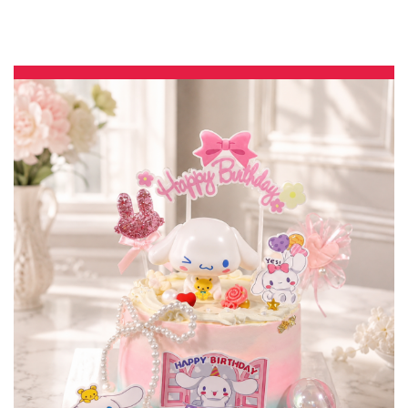
型不定期調整，陪孩子、壽星一起完成裝飾的慶祝時光 by
與手工甜點對話的SUSAN
– 生日蛋糕、冰淇淋蛋糕、客製化造型蛋糕、法式塔等手工甜點專
賣 | #*。.) ##… ….####