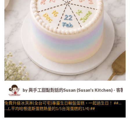
by 與手工甜點對話的Susan (Susan's Kitche
免費升級冰淇淋|全台可宅|專屬生日輪盤蛋糕，一起過生日！ ##…
….(..平均哈根達斯蛋糕熱量的1/5台灣蛋糕的1/4) ##