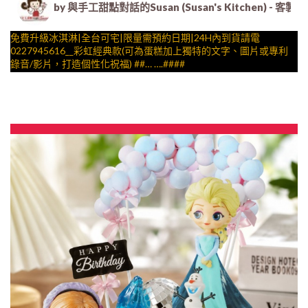
by 與手工甜點對話的Susan (Susan's Kitche
免費升級冰淇淋|全台可宅|限量需預約日期|24H內到貨請電
0227945616__彩虹經典款(可為蛋糕加上獨特的文字、圖片或專利
錄音/影片，打造個性化祝福) ##… ….####