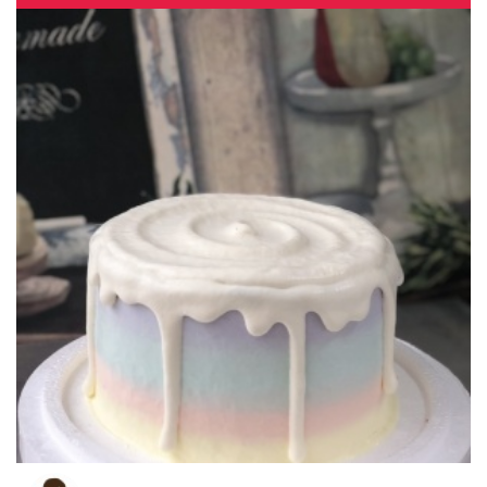
1
2
3
4
…
78
79
80