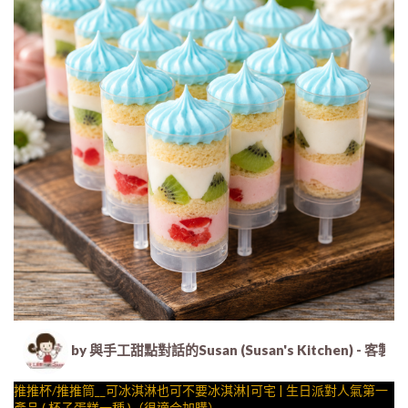
by 與手工甜點對話的Susan (Susan's Kitche
推推杯/推推筒__可冰淇淋也可不要冰淇淋|可宅 | 生日派對人氣第一
產品 ( 杯子蛋糕一種 )（很適合加購）