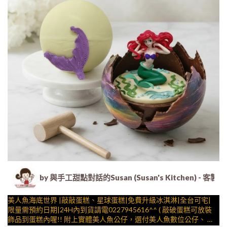
by 與手工甜點對話的Susan (Susan's Kitche
美人魚海底世界 |敲敲蛋糕、星球蛋糕|免費升級冰淇淋|全台可宅|
限量需預約日期|24H內到貨請電0227945616^^ ( 敲破蛋糕可放裝
飾品到蛋糕內喔!! 附上實體美人魚公仔，選付美人魚數位公仔、 造