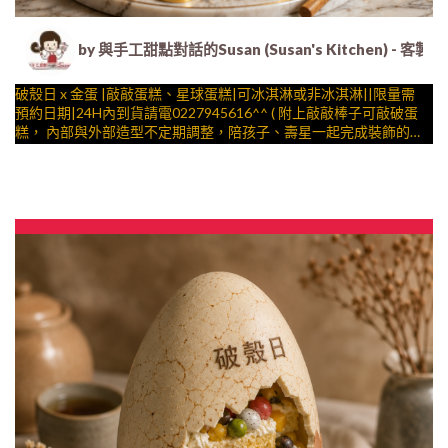
by 與手工甜點對話的Susan (Susan's Kitche
破殼日 x 金蛋 |敲敲蛋糕、星球蛋糕|可冰淇淋或非冰淇淋||限量需
預約日期|24H內到貨請電0227945616^^ ( 附上敲敲棒子可敲破蛋
糕， 內部與外部造型不定期調整，陪孩子、壽星一起完成裝飾的慶
祝時光 by
與手工甜點對話的SUSAN
– 生日蛋糕、冰淇淋蛋糕、客製化造型蛋糕、法式塔等手工甜點專
賣 | #*。.) ##… 「破殼日」是這款設計的名稱，蛋殼上不會有這三
個字喔!!! ….(..平均哈根達斯蛋糕熱量的1/5台灣蛋糕的1/4)）##