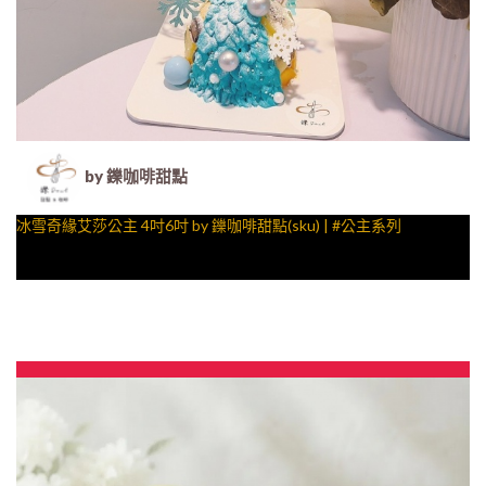
by 鑠咖啡甜點
冰雪奇緣艾莎公主 4吋6吋 by 鑠咖啡甜點(sku) | #公主系列