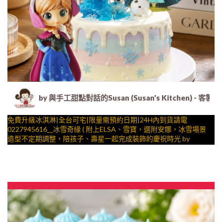
by 與手工甜點對話的Susan (Susan's Kitche
免費升級冰淇淋|全台可宅|限量需預約日期|24H內到貨請電
0227945616__冰雪奇緣 ( 附上ELSA、雪寶，選附安娜，冰雪場景
造型不定期調整，陪孩子、壽星一起完成裝飾的慶祝時光 by
與手工甜點對話的SUSAN
– 生日蛋糕、冰淇淋蛋糕、客製化造型蛋糕、法式塔等手工甜點專
賣 | #*。.) ##… 公主 ….####