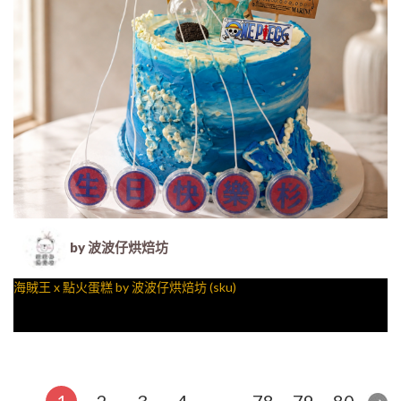
by 波波仔烘焙坊
海賊王 x 點火蛋糕 by 波波仔烘焙坊 (sku)
1
2
3
4
…
78
79
80