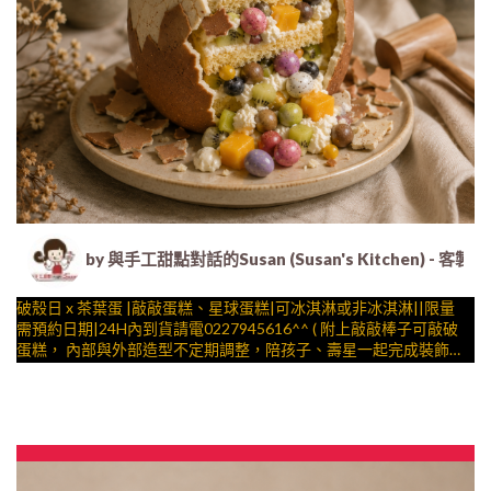
by 與手工甜點對話的Susan (Susan's Kitche
破殼日 x 茶葉蛋 |敲敲蛋糕、星球蛋糕|可冰淇淋或非冰淇淋||限量
需預約日期|24H內到貨請電0227945616^^ ( 附上敲敲棒子可敲破
蛋糕， 內部與外部造型不定期調整，陪孩子、壽星一起完成裝飾的
慶祝時光 by
與手工甜點對話的SUSAN
– 生日蛋糕、冰淇淋蛋糕、客製化造型蛋糕、法式塔等手工甜點專
賣 | #*。.) ##… 「破殼日」是這款設計的名稱，蛋殼上不會有這三
個字喔!!! ….(..平均哈根達斯蛋糕熱量的1/5台灣蛋糕的1/4)）## (複
製)