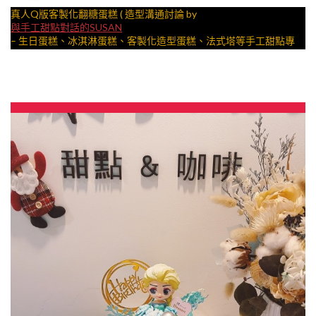
真人Q版客製化翻糖蛋糕 ( 造型溝通討論 by
與手工甜點對話的SUSAN
– 生日蛋糕、冰淇淋蛋糕、客製化造型蛋糕、法式塔等手工甜點專
賣 | #*。.) ##… ….####