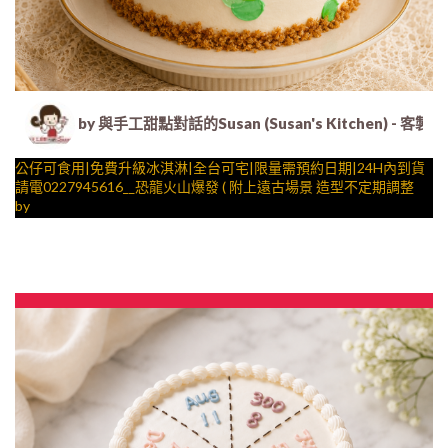
by 與手工甜點對話的Susan (Susan's Kitche
公仔可食用|免費升級冰淇淋|全台可宅|限量需預約日期|24H內到貨
請電0227945616__恐龍火山爆發 ( 附上遠古場景 造型不定期調整
by
與手工甜點對話的SUSAN
– 生日蛋糕、冰淇淋蛋糕、客製化造型蛋糕、法式塔等手工甜點專
賣 | #*。.) ##… ….####