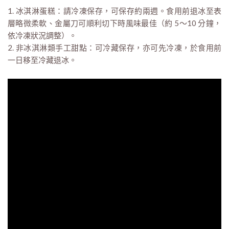
1. 冰淇淋蛋糕：請冷凍保存，可保存約兩週。食用前退冰至表
層略微柔軟、金屬刀可順利切下時風味最佳（約 5～10 分鐘，
依冷凍狀況調整）。
2. 非冰淇淋類手工甜點：可冷藏保存，亦可先冷凍，於食用前
一日移至冷藏退冰。