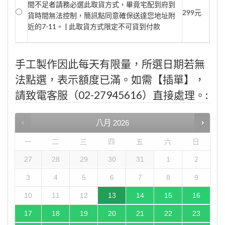
間不足者請務必選此取貨方式，畢竟宅配到府到
299元
貨時間無法控制，簡訊點同意確保送達您地址附
近的7-11。 | 此取貨方式限定不可貨到付款
手工製作因此每天有限量，所選日期若無
法點選，表示額度已滿。如需【插單】，
請致電客服（02-27945616）直接處理。:
八月
2026
一
二
三
四
五
六
日
27
28
29
30
31
1
2
3
4
5
6
7
8
9
10
11
12
13
14
15
16
17
18
19
20
21
22
23