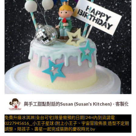
與手工甜點對話的Susan (Susan's Kitchen) 
免費升級冰淇淋|全台可宅|限量需預約日期|24H內到貨請電
0227945616__小王子星球 (附上小王子、宇宙冒險佈景 造型不定期
調整，陪孩子、壽星一起完成裝飾的慶祝時光 by
與手工甜點對話的SUSAN