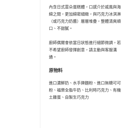
內含日式雲朵蛋糕體，口感介於戚風與海
綿之間，更加綿密細緻，與巧克力冰淇淋
（或巧克力奶醬）層層堆疊，整體清爽順
口、不甜膩。
廚師偶爾會依當日狀態進行細節微調，若
不希望廚師發揮創意，請主動與客服溝
通。
原物料
進口濃鮮奶、水手牌麵粉、進口無糖可可
粉、福樂全脂牛奶、比利時巧克力、有機
土雞蛋、自製生巧克力