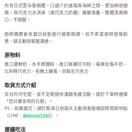
內含日式雲朵蛋糕體，口感介於戚風與海綿之間，更加綿密細
緻，與巧克力冰淇淋（或巧克力奶醬）層層堆疊，整體清爽順
口、不甜膩。
廚師偶爾會依當日狀態進行細節微調，若不希望廚師發揮創
意，請主動與客服溝通。
原物料
進口濃鮮奶、水手牌麵粉、進口無糖可可粉、福樂全脂牛奶、
比利時巧克力、有機土雞蛋、自製生巧克力
取貨方式介紹
全台均可宅配，並不定期提供滿額免運活動。請於下單時選擇
「您計畫享用的日期」。
PS：如需面交，請於取貨日前兩天主動與客服確認時間與地點
（LINE：
@dessert365
）。
建議吃法