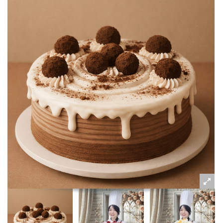
粉絲好康
加入甜點廚師接單平台
記住我
忘記密碼
註冊