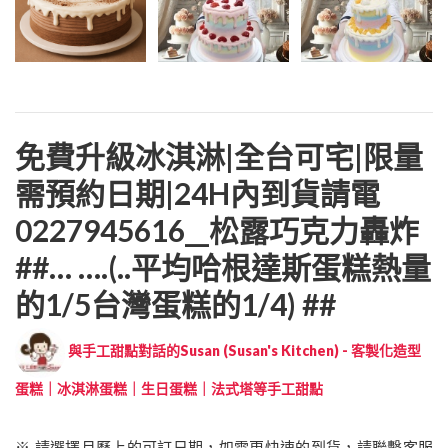
免費升級冰淇淋|全台可宅|限量
需預約日期|24H內到貨請電
0227945616__松露巧克力轟炸
##… ….(..平均哈根達斯蛋糕熱量
的1/5台灣蛋糕的1/4) ##
與手工甜點對話的Susan (Susan's Kitchen) - 客製化造型
蛋糕｜冰淇淋蛋糕｜生日蛋糕｜法式塔等手工甜點
※ 請選擇月曆上的可訂日期，如需更快速的到貨，請聯繫客服