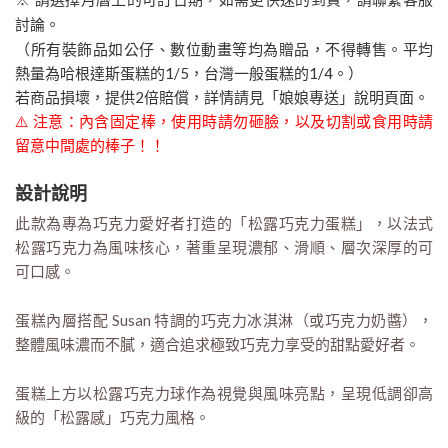
討論。
（所有裝飾品如公仔、數位動畫等均為贈品，不得轉售。平均
熱量為哈根達斯蛋糕的1/5，台灣一般蛋糕的1/4。）
若商品損壞，提供2倍賠償，詳情請見「娘娘專送」說明頁面。
⚠️ 注意：內含固定棒，使用時請勿砸臉，以及切割或食用時請
留意中間處的棒子！！
設計說明
此款為專為巧克力愛好者打造的「松露巧克力蛋糕」，以法式
松露巧克力為風味核心，著重呈現濃郁、滑順、層次深厚的可
可口感。
蛋糕內層搭配 Susan 特調的巧克力冰淇淋（或巧克力奶醬），
整體風味濃而不膩，適合追求極致巧克力享受的甜點愛好者。
蛋糕上方以松露巧克力球作為視覺與風味亮點，呈現低調卻高
級的「松露感」巧克力風格。