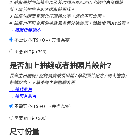
2. 敲敲蛋糕內部造型以及外部顏色為SUSAN老師自由發揮設
計，請若相信主廚才選敲敲蛋糕。
3. 如果勾選要客製化印圖與文字，請選不可食用。
4. 如果有不可食用的裝飾品會另外裝給您，敲破後可DIY放置。
→ 敲敲蛋糕範本
不需要 (NT$ +0 => 差價為零)
需要 (
NT$ +799
)
是否加上抽錢或者抽照片設計?
長輩生日慶祝 / 記錄寶寶成長瞬間 / 孕期照片紀念 / 情人禮物 /
結婚紀念，下單後請主動聯繫客服
→ 抽錢影片
→ 抽照片影片
不需要 (NT$ +0 => 差價為零)
需要 (
NT$ +500
)
尺寸份量