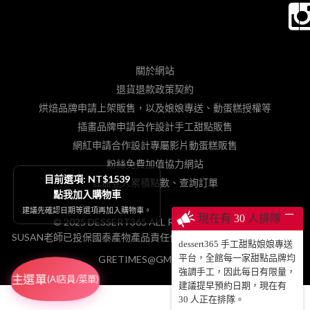
關於網站
退貨退款政策契約
烘焙品牌申請上架販售，以及娘娘專送、動蛋糕授權等
插畫品牌申請合作設計手工甜點販售
網紅申請合作設計專屬影片動蛋糕販售
粉絲免費加值協力網站
目前選項: NT$1539
註冊登入累積點數、查詢訂單
點我加入購物車
建議先確認日期等選項再加入購物車。
─
現在有
30
人排隊
© 2025 DESSERT365 ALL RIGHTS RESERVED.
SUSAN老師已投保國泰產物產品責任保險1000萬元，請安心食用！
dessert365 手工甜點娘娘專送
平台，全館每一家甜點品牌均
GRETIMES@GMAIL.COM
強調手工，因此每日有限量，
主選單
(AI店員/菜單)
建議提早預約日期，現在有
30
人正在排隊。