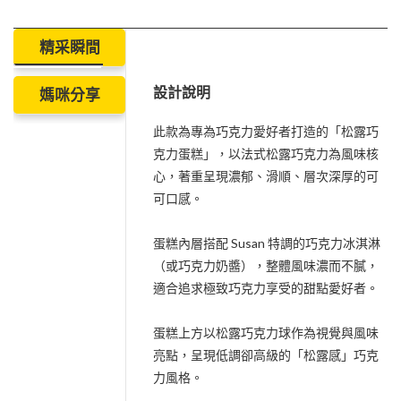
精采瞬間
設計說明
媽咪分享
此款為專為巧克力愛好者打造的「松露巧
克力蛋糕」，以法式松露巧克力為風味核
心，著重呈現濃郁、滑順、層次深厚的可
可口感。
蛋糕內層搭配 Susan 特調的巧克力冰淇淋
（或巧克力奶醬），整體風味濃而不膩，
適合追求極致巧克力享受的甜點愛好者。
蛋糕上方以松露巧克力球作為視覺與風味
亮點，呈現低調卻高級的「松露感」巧克
力風格。