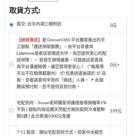
取貨方式:
面交: 台北內湖三總附近
0元
【娘娘專送】
是 Dessert365 平台獨家推出的手
工甜點「運送保險服務」，由平台背書與
Lalamove或者店家親送合作，為您提供安心的配
送保障： ✅ 若發生損壞嚴重，可跳過店家直接
0元+
與平台溝通賠償，讓您買得更安心！（*颱風等
天災不在賠償範圍內） 📦 包裹送達後請於 1F 自
取，並敬請善待辛苦的「娘送」人員。 📌 此服
務採預付制，恕不提供貨到付款。
宅配到府：Susan老師獨家保護措施壞損機率1%
不到 | 甜點均為低糖天然配方無防腐劑冷凍嘗鮮
199元
期2週 | 此方案滿5000元免運
7-11 取貨：類似宅配到府方式，但家中冰箱空