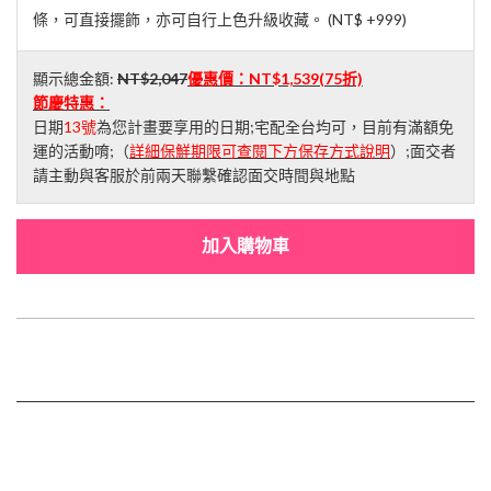
條，可直接擺飾，亦可自行上色升級收藏。 (
NT$ +999
)
顯示總金額:
NT$2,047
優惠價：
NT$1,539
(75折)
節慶特惠：
日期
13號
為您計畫要享用的日期;宅配全台均可，目前有滿額免
運的活動唷;（
詳細保鮮期限可查閱下方保存方式說明
）;面交者
請主動與客服於前兩天聯繫確認面交時間與地點
加入購物車