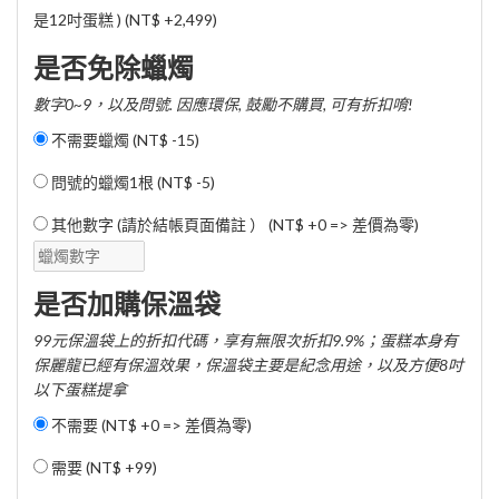
是12吋蛋糕 ) (
NT$ +2,499
)
是否免除蠟燭
數字0~9，以及問號. 因應環保, 鼓勵不購買, 可有折扣唷!
不需要蠟燭 (
NT$ -15
)
問號的蠟燭1根 (
NT$ -5
)
其他數字 (請於結帳頁面備註 ） (NT$ +0 => 差價為零)
是否加購保溫袋
99元保溫袋上的折扣代碼，享有無限次折扣9.9%；蛋糕本身有
保麗龍已經有保溫效果，保溫袋主要是紀念用途，以及方便8吋
以下蛋糕提拿
不需要 (NT$ +0 => 差價為零)
需要 (
NT$ +99
)