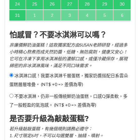
24
25
26
27
28
29
30
31
1
2
3
4
5
6
怕感冒？不要冰淇淋可以嗎？
非廉價鮮奶油蛋糕！這款獨家配方由SUSAN老師研發，經過多
小時精心熬煮而成天然奶醬，低糖、無防腐劑，健康又安心！
它可在冷凍下享用冰淇淋般的濃郁口感，或僅冷藏保存，展現
綿密的非冰淇淋風味，滿足不同口味需求。
冰淇淋口感！我要冰淇淋千層蛋糕，獨家奶醬搭配日系雲朵
蛋糕層層堆疊。 (NT$ +0 => 差價為零)
不要冰淇淋，仍非一般傳統鮮奶油蛋糕，口感Q彈柔軟，多
了一股輕盈的氣泡感。 (NT$ +0 => 差價為零)
是否要升級為敲敲蛋糕?
若升級敲敲蛋糕，有幾個規則請務必遵守：
1. 尺寸限定6吋，不可以勾選雙層、抽錢、噴射。