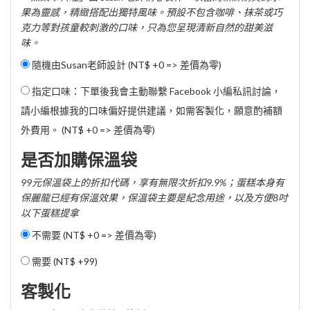
果為靈感，精緻搭配出獨特風味。預設不包含咖啡、抹茶或巧
克力等對孩童較刺激的口味，只為您呈現清新自然的甜美滋
味。
隨機由Susan老師設計 (NT$ +0 => 差價為零)
指定口味：下單後我會主動聯繫 Facebook 小編私訊討論，
請小編根據我的口味偏好提供建議，如需客製化，願意酌補額
外費用。 (NT$ +0 => 差價為零)
是否加購保溫袋
99元保溫袋上的折扣代碼，享有無限次折扣9.9%；蛋糕本身有
保麗龍已經有保溫效果，保溫袋主要是紀念用途，以及方便8吋
以下蛋糕提拿
不需要 (NT$ +0 => 差價為零)
需要 (
NT$ +99
)
客製化