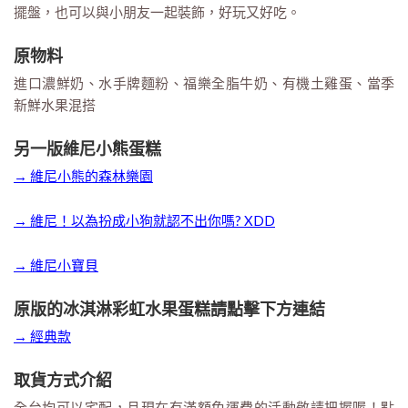
擺盤，也可以與小朋友一起裝飾，好玩又好吃。
原物料
進口濃鮮奶、水手牌麵粉、福樂全脂牛奶、有機土雞蛋、當季
新鮮水果混搭
另一版維尼小熊蛋糕
→ 維尼小熊的森林樂園
→ 維尼！以為扮成小狗就認不出你嗎? XDD
→ 維尼小寶貝
原版的冰淇淋彩虹水果蛋糕請點擊下方連結
→ 經典款
取貨方式介紹
全台均可以宅配，且現在有滿額免運費的活動敬請把握喔！點