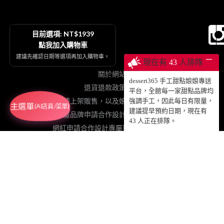
目前選項: NT$1939
點我加入購物車
建議先確認日期等選項再加入購物車。
─
現在有
43
人排隊
關於網站
dessert365 手工甜點娘娘專送
退貨退款政策契約
平台，全館每一家甜點品牌均
烘焙品牌申請上架販售，以及娘娘專送、動蛋糕授權等
強調手工，因此每日有限量，
主選單
(AI店員/菜單)
建議提早預約日期，現在有
插畫品牌申請合作設計手工甜點販售
43
人正在排隊。
網紅申請合作設計專屬影片動蛋糕販售
粉絲免費加值協力網站
註冊登入累積點數、查詢訂單
© 2025 DESSERT365 ALL RIGHTS RESERVED.
SUSAN老師已投保國泰產物產品責任保險1000萬元，請安心食用！
GRETIMES@GMAIL.COM