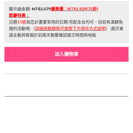
顯示總金額:
NT$2,579
優惠價：
NT$1,939
(75折)
節慶特惠：
日期
10號
為您計畫要享用的日期;宅配全台均可，目前有滿額免
運的活動唷;（
詳細保鮮期限可查閱下方保存方式說明
）;面交者
請主動與客服於前兩天聯繫確認面交時間與地點
加入購物車