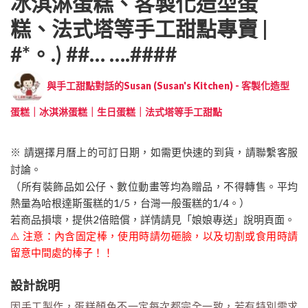
冰淇淋蛋糕、客製化造型蛋
糕、法式塔等手工甜點專賣 |
#*。.) ##… ….####
與手工甜點對話的Susan (Susan's Kitchen) - 客製化造型
蛋糕｜冰淇淋蛋糕｜生日蛋糕｜法式塔等手工甜點
※ 請選擇月曆上的可訂日期，如需更快速的到貨，請聯繫客服
討論。
（所有裝飾品如公仔、數位動畫等均為贈品，不得轉售。平均
熱量為哈根達斯蛋糕的1/5，台灣一般蛋糕的1/4。）
若商品損壞，提供2倍賠償，詳情請見「娘娘專送」說明頁面。
⚠️ 注意：內含固定棒，使用時請勿砸臉，以及切割或食用時請
留意中間處的棒子！！
設計說明
因手工製作，蛋糕顏色不一定每次都完全一致，若有特別需求