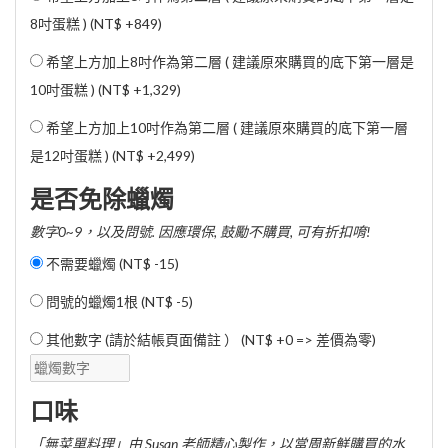
8吋蛋糕 ) (
NT$ +849
)
希望上方加上8吋作為第二層 ( 建議原來購買的底下第一層是
10吋蛋糕 ) (
NT$ +1,329
)
希望上方加上10吋作為第二層 ( 建議原來購買的底下第一層
是12吋蛋糕 ) (
NT$ +2,499
)
是否免除蠟燭
數字0~9，以及問號. 因應環保, 鼓勵不購買, 可有折扣唷!
不需要蠟燭 (
NT$ -15
)
問號的蠟燭1根 (
NT$ -5
)
其他數字 (請於結帳頁面備註 ） (NT$ +0 => 差價為零)
口味
「無菜單料理」由 Susan 老師精心製作，以當周新鮮購買的水