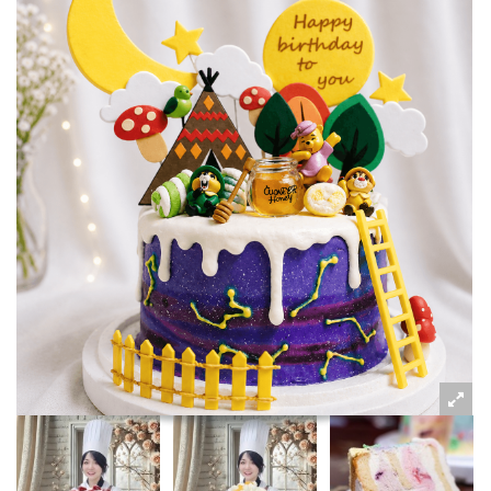
粉絲好康
加入甜點廚師接單平台
記住我
忘記密碼
註冊