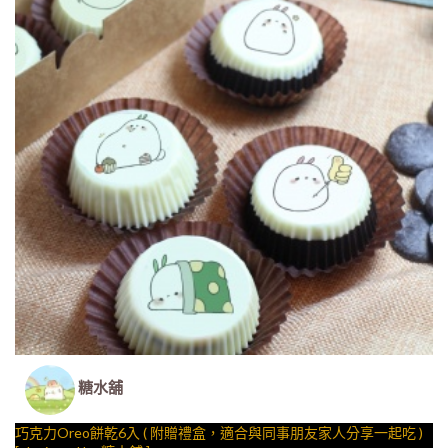
糖水舖
巧克力Oreo餅乾6入 ( 附贈禮盒，適合與同事朋友家人分享一起吃 )