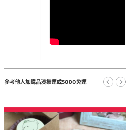
參考他人加購品湊集運或5000免運