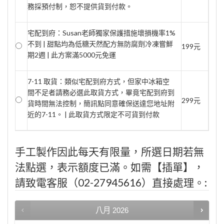
務採預付制，恕不提供貨到付款。
宅配到府：Susan老師獨家保護措施壞損機率1%
不到 | 甜點均為低糖天然配方無防腐劑冷凍嘗鮮
199元
期2週 | 此方案滿5000元免運
7-11 取貨：類似宅配到府方式，但家中冰箱空
間不足者請務必選此取貨方式，畢竟宅配到府到
299元
貨時間無法控制，簡訊點同意確保送達您地址附
近的7-11。 | 此取貨方式限定不可貨到付款
手工製作因此每天有限量，所選日期若無
法點選，表示額度已滿。如需【插單】，
請致電客服（02-27945616）直接處理。:
八月
2026