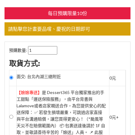
每日預購限量10份
請點擊您計畫要品嚐、慶祝的日期即可
預購數量:
取貨方式:
面交: 台北內湖三總附近
0元
【娘娘專送】
是 Dessert365 平台獨家推出的手
工甜點「運送保險服務」，由平台背書與
Lalamove或者店家親送合作，為您提供安心的配
送保障： ✅ 若發生損壞嚴重，可跳過店家直接
0元+
與平台溝通賠償，讓您買得更安心！（*颱風等
天災不在賠償範圍內） 📦 包裹送達後請於 1F 自
取，並敬請善待辛苦的「娘送」人員。 📌 此服