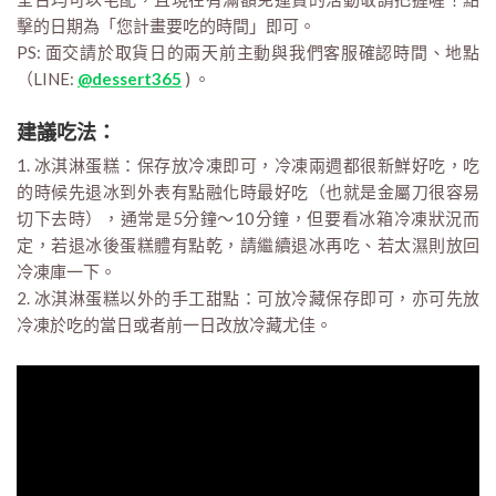
擊的日期為「您計畫要吃的時間」即可。
PS: 面交請於取貨日的兩天前主動與我們客服確認時間、地點
（LINE:
@dessert365
) 。
建議吃法：
1. 冰淇淋蛋糕：保存放冷凍即可，冷凍兩週都很新鮮好吃，吃
的時候先退冰到外表有點融化時最好吃（也就是金屬刀很容易
切下去時），通常是5分鐘～10分鐘，但要看冰箱冷凍狀況而
定，若退冰後蛋糕體有點乾，請繼續退冰再吃、若太濕則放回
冷凍庫一下。
2. 冰淇淋蛋糕以外的手工甜點：可放冷藏保存即可，亦可先放
冷凍於吃的當日或者前一日改放冷藏尤佳。