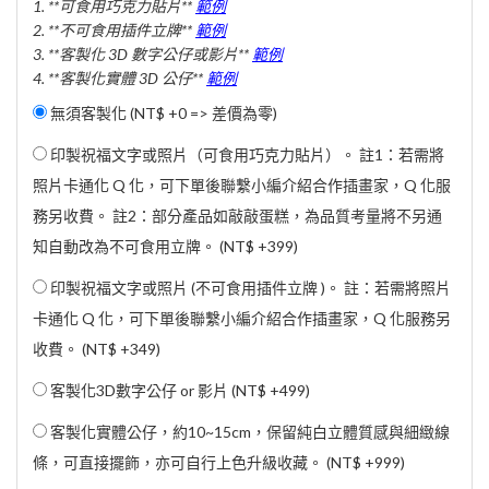
1. **可食用巧克力貼片**
範例
2. **不可食用插件立牌**
範例
3. **客製化 3D 數字公仔或影片**
範例
4. **客製化實體 3D 公仔**
範例
無須客製化 (NT$ +0 => 差價為零)
印製祝福文字或照片（可食用巧克力貼片）。 註1：若需將
照片卡通化 Q 化，可下單後聯繫小編介紹合作插畫家，Q 化服
務另收費。 註2：部分產品如敲敲蛋糕，為品質考量將不另通
知自動改為不可食用立牌。 (
NT$ +399
)
印製祝福文字或照片 (不可食用插件立牌 )。 註：若需將照片
卡通化 Q 化，可下單後聯繫小編介紹合作插畫家，Q 化服務另
收費。 (
NT$ +349
)
客製化3D數字公仔 or 影片 (
NT$ +499
)
客製化實體公仔，約10~15cm，保留純白立體質感與細緻線
條，可直接擺飾，亦可自行上色升級收藏。 (
NT$ +999
)