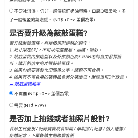
不要冰淇淋，仍非一般傳統鮮奶油蛋糕，口感Q彈柔軟，多
了一股輕盈的氣泡感。 (NT$ +0 => 差價為零)
是否要升級為敲敲蛋糕?
若升級敲敲蛋糕，有幾個規則請務必遵守：
1. 尺寸限定6吋，不可以勾選雙層、抽錢、噴射。
2. 敲敲蛋糕內部造型以及外部顏色為SUSAN老師自由發揮設
計，請若相信主廚才選敲敲蛋糕。
3. 如果勾選要客製化印圖與文字，請選不可食用。
4. 如果有不可食用的裝飾品會另外裝給您，敲破後可DIY放置。
→ 敲敲蛋糕範本
不需要 (NT$ +0 => 差價為零)
需要 (
NT$ +799
)
是否加上抽錢或者抽照片設計?
長輩生日慶祝 / 記錄寶寶成長瞬間 / 孕期照片紀念 / 情人禮物 /
結婚紀念，下單後請主動聯繫客服