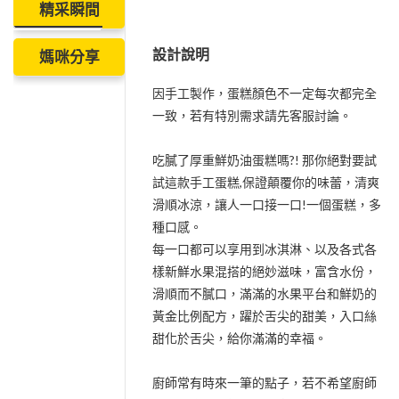
精采瞬間
設計說明
媽咪分享
因手工製作，蛋糕顏色不一定每次都完全
一致，若有特別需求請先客服討論。
吃膩了厚重鮮奶油蛋糕嗎?! 那你絕對要試
試這款手工蛋糕,保證顛覆你的味蕾，清爽
滑順冰涼，讓人一口接一口!一個蛋糕，多
種口感。
每一口都可以享用到冰淇淋、以及各式各
樣新鮮水果混搭的絕妙滋味，富含水份，
滑順而不膩口，滿滿的水果平台和鮮奶的
黃金比例配方，躍於舌尖的甜美，入口絲
甜化於舌尖，給你滿滿的幸福。
廚師常有時來一筆的點子，若不希望廚師