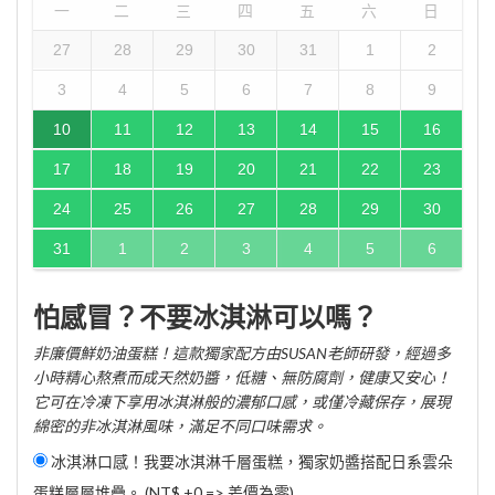
一
二
三
四
五
六
日
27
28
29
30
31
1
2
3
4
5
6
7
8
9
10
11
12
13
14
15
16
17
18
19
20
21
22
23
24
25
26
27
28
29
30
31
1
2
3
4
5
6
怕感冒？不要冰淇淋可以嗎？
非廉價鮮奶油蛋糕！這款獨家配方由SUSAN老師研發，經過多
小時精心熬煮而成天然奶醬，低糖、無防腐劑，健康又安心！
它可在冷凍下享用冰淇淋般的濃郁口感，或僅冷藏保存，展現
綿密的非冰淇淋風味，滿足不同口味需求。
冰淇淋口感！我要冰淇淋千層蛋糕，獨家奶醬搭配日系雲朵
蛋糕層層堆疊。 (NT$ +0 => 差價為零)