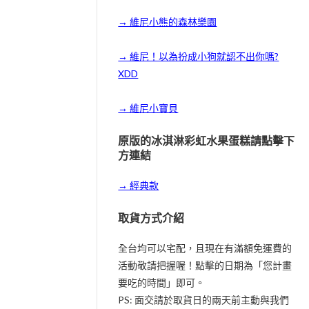
→ 維尼小熊的森林樂園
→ 維尼！以為扮成小狗就認不出你嗎?
XDD
→ 維尼小寶貝
原版的冰淇淋彩虹水果蛋糕請點擊下
方連結
→ 經典款
取貨方式介紹
全台均可以宅配，且現在有滿額免運費的
活動敬請把握喔！點擊的日期為「您計畫
要吃的時間」即可。
PS: 面交請於取貨日的兩天前主動與我們