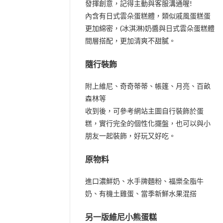
發揮創意，記得主動與客服溝通喔!
內含有日式雲朵蛋糕體，類似戚風蛋糕蛋
更加綿密，(冰淇淋)奶醬與日式雲朵蛋糕體
間層搭配，更加清爽不甜膩。
隨行裝飾
附上維尼、奇奇蒂蒂、帳篷、月亮、百畝
森林等
收到後，可參考網站主圖自行裝飾於蛋
糕，實行完全的個性化擺盤，也可以與小
朋友一起裝飾，好玩又好吃。
原物料
進口濃鮮奶、水手牌麵粉、福樂全脂牛
奶、有機土雞蛋、當季新鮮水果混搭
另一版維尼小熊蛋糕