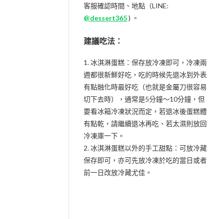
客服確認時間、地點（LINE:
@dessert365
) 。
建議吃法：
1. 冰淇淋蛋糕：保存放冷凍即可，冷凍兩
週都很新鮮好吃，吃的時候先退冰到外表
有點融化時最好吃（也就是金屬刀很容易
切下去時），通常是5分鐘～10分鐘，但
要看冰箱冷凍狀況而定，若退冰後蛋糕體
有點乾，請繼續退冰再吃、若太濕則放回
冷凍庫一下。
2. 冰淇淋蛋糕以外的手工甜點：可放冷藏
保存即可，亦可先放冷凍於吃的當日或者
前一日改放冷藏尤佳。