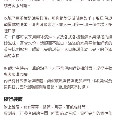
請先客服討論。
吃膩了厚重鮮奶油蛋糕嗎?! 那你絕對要試試這款手工蛋糕,保證
顛覆你的味蕾，清爽滑順冰涼，讓人一口接一口!一個蛋糕，多
種口感。
每一口都可以享用到冰淇淋、以及各式各樣新鮮水果混搭的絕
妙滋味，富含水份，滑順而不膩口，滿滿的水果平台和鮮奶的
黃金比例配方，躍於舌尖的甜美，入口絲甜化於舌尖，給你滿
滿的幸福。
廚師常有時來一筆的點子，若不希望廚師發揮創意，記得主動
與客服溝通喔!
內含有日式雲朵蛋糕體，類似戚風蛋糕蛋更加綿密，(冰淇淋)奶
醬與日式雲朵蛋糕體間層搭配，更加清爽不甜膩。
隨行裝飾
附上維尼、奇奇蒂蒂、帳篷、月亮、百畝森林等
收到後，可參考網站主圖自行裝飾於蛋糕，實行完全的個性化