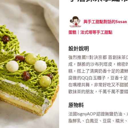
與手工甜點對話的Susan (
蛋糕｜法式塔等手工甜點
設計說明
強烈推薦!!對決京都 首創抹茶
成，酥脆的沙布列塔皮，棉密
糕，搭上了清爽奶香十足的濃
腐做的QQ白玉糰子，豆香十足
在嘴裡共舞，非常好吃又不甜腻
歡抹茶的朋友，千萬千萬不要
原物料
法國isgnyAOP認證無鹽奶
脂鮮乳、白鳳豆、豆腐、糯米