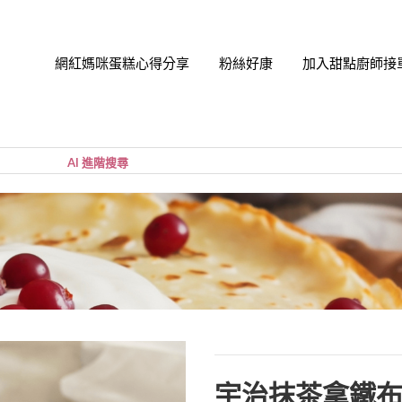
網紅媽咪蛋糕心得分享
粉絲好康
加入甜點廚師接
帳號
您的購
小計:
密碼
忘記密
宇治抹茶拿鐵