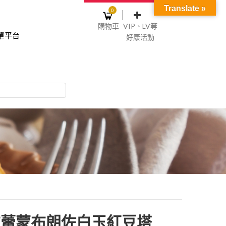
Translate »
0
購物車
VIP、LV等
單平台
好康活動
登入或註冊
購物車
物車裡面沒有商品
NT$0
記住我
碼
註冊
布蕾蒙布朗佐白玉紅豆塔