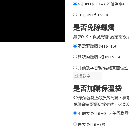
6寸 (NT$ +0 => 差價為零)
10寸 (
NT$ +550
)
是否免除蠟燭
數字0~9，以及問號. 因應環保,
不需要蠟燭 (
NT$ -15
)
問號的蠟燭1根 (
NT$ -5
)
其他數字 (請於結帳頁面備註 ） 
是否加購保溫袋
99元保溫袋上的折扣代碼，享
保溫袋主要是紀念用途，以及方
不需要 (NT$ +0 => 差價為零
需要 (
NT$ +99
)