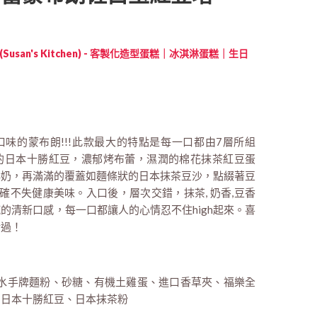
Susan's Kitchen) - 客製化造型蛋糕｜冰淇淋蛋糕｜生日
口味的蒙布朗!!!此款最大的特點是每一口都由7層所組
的日本十勝紅豆，濃郁烤布蕾，濕潤的棉花抹茶紅豆蛋
鮮奶，再滿滿的覆蓋如麵條狀的日本抹茶豆沙，點綴著豆
確不失健康美味。入口後，層次交錯，抹茶, 奶香,豆香
的清新口感，每一口都讓人的心情忍不住high起來。喜
錯過！
油、水手牌麵粉、砂糖、有機土雞蛋、進口香草夾、福樂全
、日本十勝紅豆、日本抹茶粉