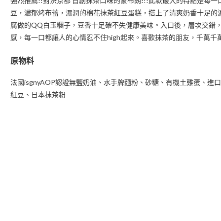
強烈推薦!!對決京都 首創抹茶口味的蒙布朗!!!此款最大的特點是
豆，濃郁烤布蕾，濕潤的棉花抹茶紅豆蛋糕，搭上了清爽奶香十足的
腐做的QQ白玉糰子，豆香十足確不失健康美味。入口後，層次交錯，
感，每一口都讓人的心情忍不住high起來。喜歡抹茶的朋友，千萬千
原物料
法國isgnyAOP認證無鹽奶油、水手牌麵粉、砂糖、有機土雞蛋、
紅豆、日本抹茶粉