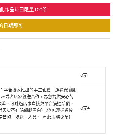
此作品每日限量100份
的日期即可
0元
rt365 平台獨家推出的手工甜點「運送保險服
move或者店家親送合作，為您提供安心的
壞嚴重，可跳過店家直接與平台溝通賠償，
0元+
天災不在賠償範圍內） 📦 包裹送達後
辛苦的「娘送」人員。 📌 此服務採預付