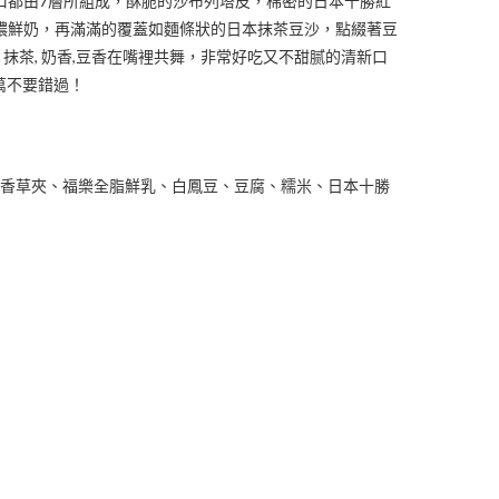
每一口都由7層所組成，酥脆的沙布列塔皮，棉密的日本十勝紅
濃鮮奶，再滿滿的覆蓋如麵條狀的日本抹茶豆沙，點綴著豆
抹茶, 奶香,豆香在嘴裡共舞，非常好吃又不甜腻的清新口
萬不要錯過！
進口香草夾、福樂全脂鮮乳、白鳳豆、豆腐、糯米、日本十勝