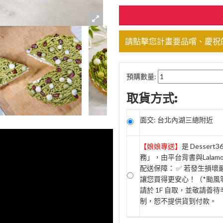
請點擊您計畫要品嚐、慶祝
預購數量:
取貨方式:
面交: 台北內湖三總附近
【娘娘專送】
是 Desse
務」，由平台背書與Lala
配送保障： ✅ 若發生損
讓您買得更安心！（*颱風等
請於 1F 自取，並敬請善待
制，恕不提供貨到付款。