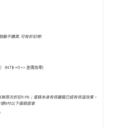
 鼓勵不購買, 可有折扣唷!
(NT$ +0 => 差價為零)
有無限次折扣9.9%；蛋糕本身有保麗龍已經有保溫效果，
便8吋以下蛋糕提拿
)