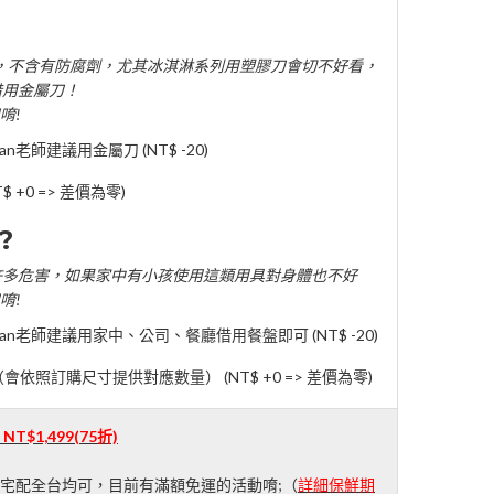
扎實，不含有防腐劑，尤其冰淇淋系列用塑膠刀會切不好看，
借用金屬刀！
唷!
an老師建議用金屬刀 (
NT$ -20
)
+0 => 差價為零)
?
許多危害，如果家中有小孩使用這類用具對身體也不好
唷!
an老師建議用家中、公司、餐廳借用餐盤即可 (
NT$ -20
)
照訂購尺寸提供對應數量） (NT$ +0 => 差價為零)
：
NT$1,499
(75折)
;宅配全台均可，目前有滿額免運的活動唷;（
詳細保鮮期