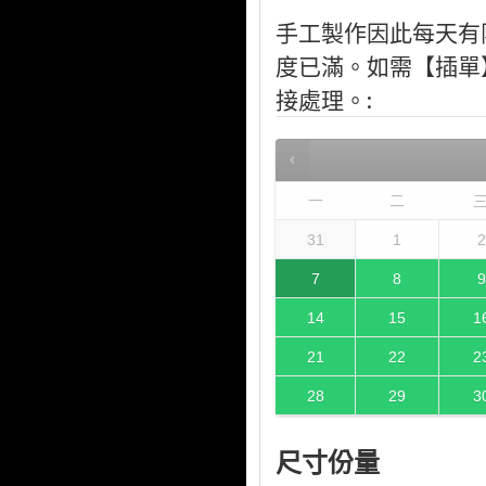
手工製作因此每天有
度已滿。如需【插單】，
接處理。:
一
二
31
1
2
7
8
9
14
15
1
21
22
2
28
29
3
尺寸份量