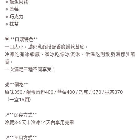
🔸鹹蛋肉鬆
🔸藍莓
🔸巧克力
🔸抹茶
🌟 **口感特色**
一口大小，濃郁乳酪搭配香脆餅乾基底，
冷凍吃有冰霜感、微冰吃像冰淇淋、常溫吃則散發濃郁乳酪
香，
一次滿足三種不同享受！
💰 **價格**
原味350 / 鹹蛋肉鬆400 / 藍莓400 / 巧克力370 / 抹茶370
（一盒16顆）
📍**保存方式**
冷藏3-5天｜冷凍14天內享用完畢
📍**享用方式**