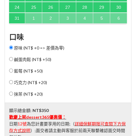
24
25
26
27
28
29
30
31
1
2
3
4
5
6
口味
原味 (NT$ +0 => 差價為零)
鹹蛋肉鬆 (
NT$ +50
)
藍莓 (
NT$ +50
)
巧克力 (
NT$ +20
)
抹茶 (
NT$ +20
)
顯示總金額:
NT$350
歡慶上架dessert365優惠價：
日期
12號
為您計畫要享用的日期;（
詳細保鮮期限可查閱下方保
存方式說明
）;面交者請主動與客服於前兩天聯繫確認面交時間