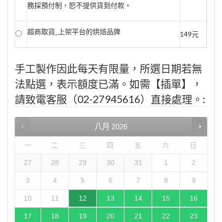
務採預付制，恕不提供貨到付款。
超商取貨_上架平台的烘焙品牌
149元
手工製作因此每天有限量，所選日期若無
法點選，表示額度已滿。如需【插單】，
請致電客服（02-27945616）直接處理。:
八月
2026
一
二
三
四
五
六
日
27
28
29
30
31
1
2
3
4
5
6
7
8
9
10
11
12
13
14
15
16
17
18
19
20
21
22
23