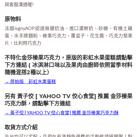
與客服溝通喔!
原物料
法國isgnyAOP認證無鹽奶油、進口濃鮮奶、砂糖、有機土雞
蛋、水手牌麵粉、榛果巧克力、覆盆子、花生醬、巧克力堅果
片，比利時巧克力
不特化金莎榛果巧克力，原版的彩虹水果蛋糕請點擊
下方連結 ( 冰淇淋口味以及果肉由廚師依照當季材料
隨機混搭2種以上）
→ 原始版＿彩虹水果蛋糕
另有 黃子佼 [ YAHOO TV 佼心食堂] 推薦 金莎榛果
巧克力酥，請點擊下方連結
→ 黃子佼 [ YAHOO TV 佼心食堂] 推薦 金莎榛果巧克力酥
取貨方式介紹
全台均可以宅配，且現在有滿額免運費的活動敬請把握喔！點