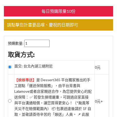
每日預購限量10份
請點擊您計畫要品嚐、慶祝的日期即可
預購數量:
取貨方式:
面交: 台北內湖三總附近
0元
【娘娘專送】
是 Dessert365 平台獨家推出的手
工甜點「運送保險服務」，由平台背書與
Lalamove或者店家親送合作，為您提供安心的配
送保障： ✅ 若發生損壞嚴重，可跳過店家直接
0元+
與平台溝通賠償，讓您買得更安心！（*颱風等
天災不在賠償範圍內） 📦 包裹送達後請於 1F 自
取，並敬請善待辛苦的「娘送」人員。 📌 此服