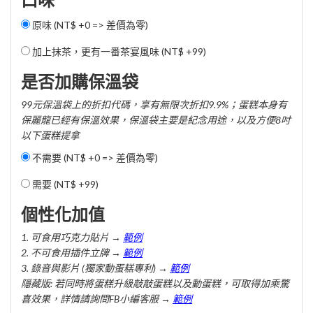
口味
原味 (NT$ +0 => 差價為零)
加上抹茶，更有一番茶宴風味 (
NT$ +99
)
是否加購保溫袋
99元保溫袋上的折扣代碼，享有無限次折扣9.9%；蛋糕本身有
保麗龍已經有保溫效果，保溫袋主要是紀念用途，以及方便8吋
以下蛋糕提拿
不需要 (NT$ +0 => 差價為零)
需要 (
NT$ +99
)
個性化加值
1. 可食用巧克力貼片 →
範例
2. 不可食用插件立牌 →
範例
3. 錄音與影片 (獨家動蛋糕專利) →
範例
隱藏版: 若同時將蛋糕升級敲敲蛋糕以及動蛋糕，可取得加乘驚
喜效果，詳情請詢問FB小編客服 →
範例