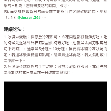
擊的日期為「您計畫要吃的時間」即可。
PS: 面交請於取貨日的兩天前主動與我們客服確認時間、地點
（LINE:
@dessert365
) 。
建議吃法：
1. 冰淇淋蛋糕：保存放冷凍即可，冷凍兩週都很新鮮好吃，吃
的時候先退冰到外表有點融化時最好吃（也就是金屬刀很容易
切下去時），通常是5分鐘～10分鐘，但要看冰箱冷凍狀況而
定，若退冰後蛋糕體有點乾，請繼續退冰再吃、若太濕則放回
冷凍庫一下。
2. 冰淇淋蛋糕以外的手工甜點：可放冷藏保存即可，亦可先放
冷凍於吃的當日或者前一日改放冷藏尤佳。