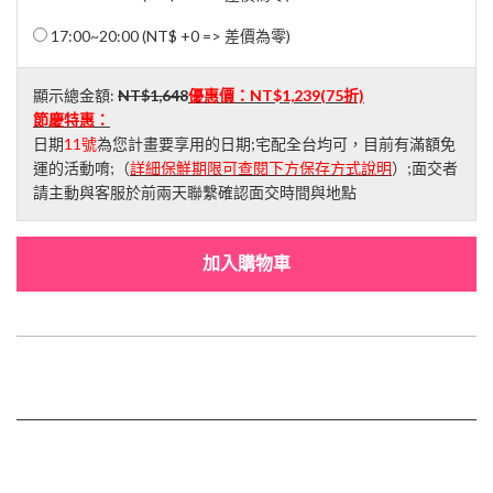
17:00~20:00 (NT$ +0 => 差價為零)
顯示總金額:
NT$1,648
優惠價：
NT$1,239
(75折)
節慶特惠：
日期
11號
為您計畫要享用的日期;宅配全台均可，目前有滿額免
運的活動唷;（
詳細保鮮期限可查閱下方保存方式說明
）;面交者
請主動與客服於前兩天聯繫確認面交時間與地點
加入購物車