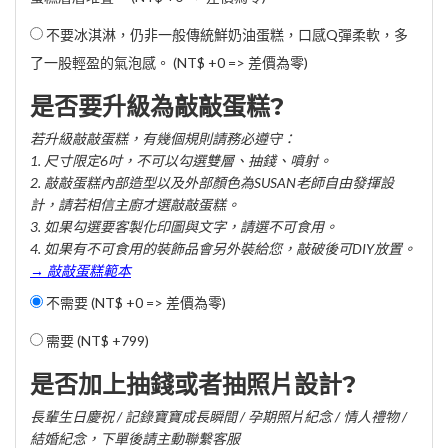
不要冰淇淋，仍非一般傳統鮮奶油蛋糕，口感Q彈柔軟，多
了一股輕盈的氣泡感。 (NT$ +0 => 差價為零)
是否要升級為敲敲蛋糕?
若升級敲敲蛋糕，有幾個規則請務必遵守：
1. 尺寸限定6吋，不可以勾選雙層、抽錢、噴射。
2. 敲敲蛋糕內部造型以及外部顏色為SUSAN老師自由發揮設
計，請若相信主廚才選敲敲蛋糕。
3. 如果勾選要客製化印圖與文字，請選不可食用。
4. 如果有不可食用的裝飾品會另外裝給您，敲破後可DIY放置。
→ 敲敲蛋糕範本
不需要 (NT$ +0 => 差價為零)
需要 (
NT$ +799
)
是否加上抽錢或者抽照片設計?
長輩生日慶祝 / 記錄寶寶成長瞬間 / 孕期照片紀念 / 情人禮物 /
結婚紀念，下單後請主動聯繫客服