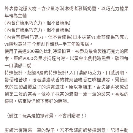
外表像沈穩大樹、含少量冰淇淋或者慕斯奶醬、以巧克力榛果
年輪為主軸
( 內含有榛果巧克力、但不含榛果)
( 內含有榛果巧克力、但不含榛果)
( 內含有榛果巧克力、但不含榛果)日本抹茶vs.金莎榛果巧克力
vs酸甜覆盆子 全新創作甜點—手工年輪蛋糕。
使用了高達300顆的比利時鈕扣豆，被譽為最會製造巧克力的國
家，歷經9000公里才抵達台灣。以黃金比例耗時熬煮，驗證每
一口濃郁口感。
特殊設計，超過8層的特殊設計! 入口濃郁巧克力，口感滑順，
帶優雅苦味，接著濃濃茶香的抹茶蛋糕香在嘴裡迸發，緊接而
來的是酸甜覆盆子的清爽滋味，原以為結束，舌尖卻再次感受
到第二波的茶香，像極了抹茶的浪潮一波一波的襲來。香脆的
榛果，結束後仍留下美好的餘韻..
（備註：玩具是拍攝背景，不會附贈喔！）
廚師常有時來一筆的點子，若不希望廚師發揮創意，記得主動