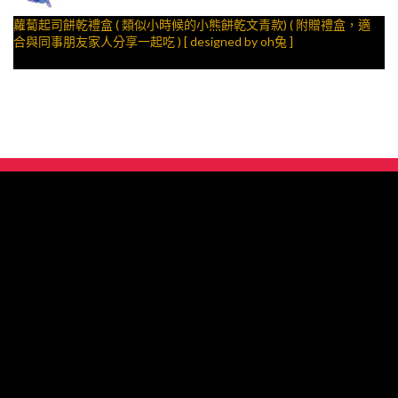
蘿蔔起司餅乾禮盒 ( 類似小時候的小熊餅乾文青款) ( 附贈禮盒，適
合與同事朋友家人分享一起吃 ) [ designed by oh兔 ]