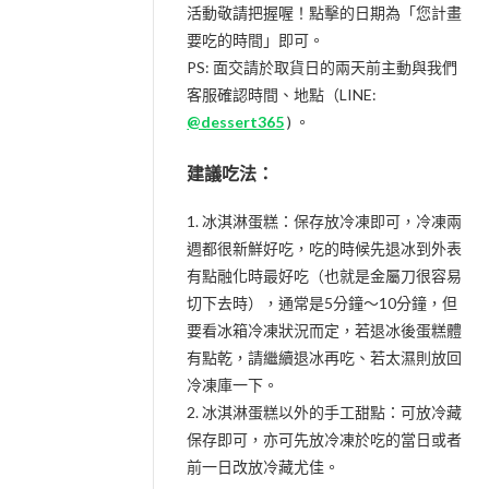
活動敬請把握喔！點擊的日期為「您計畫
要吃的時間」即可。
PS: 面交請於取貨日的兩天前主動與我們
客服確認時間、地點（LINE:
@dessert365
) 。
建議吃法：
1. 冰淇淋蛋糕：保存放冷凍即可，冷凍兩
週都很新鮮好吃，吃的時候先退冰到外表
有點融化時最好吃（也就是金屬刀很容易
切下去時），通常是5分鐘～10分鐘，但
要看冰箱冷凍狀況而定，若退冰後蛋糕體
有點乾，請繼續退冰再吃、若太濕則放回
冷凍庫一下。
2. 冰淇淋蛋糕以外的手工甜點：可放冷藏
保存即可，亦可先放冷凍於吃的當日或者
前一日改放冷藏尤佳。