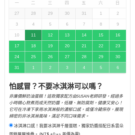
一
二
三
四
五
六
日
27
28
29
30
31
1
2
3
4
5
6
7
8
9
10
11
12
13
14
15
16
17
18
19
20
21
22
23
24
25
26
27
28
29
30
31
1
2
3
4
5
6
怕感冒？不要冰淇淋可以嗎？
非廉價鮮奶油蛋糕！這款獨家配方由SUSAN老師研發，經過多
小時精心熬煮而成天然奶醬，低糖、無防腐劑，健康又安心！
它可在冷凍下享用冰淇淋般的濃郁口感，或僅冷藏保存，展現
綿密的非冰淇淋風味，滿足不同口味需求。
冰淇淋口感！我要冰淇淋千層蛋糕，獨家奶醬搭配日系雲朵
蛋糕層層堆疊。 (NT$ +0 => 差價為零)