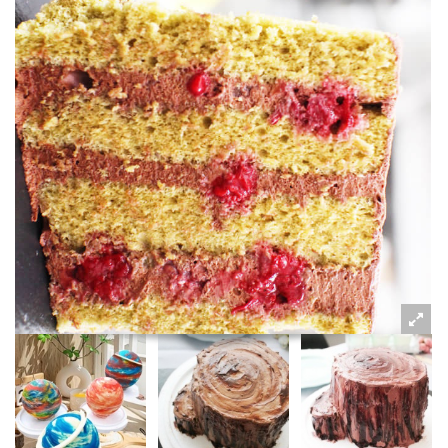
粉絲好康
加入甜點廚師接單平台
記住我
忘記密碼
註冊