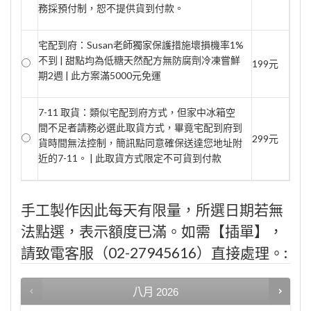
務採預付制，恕不提供貨到付款。
宅配到府：Susan老師獨家保護措施壞損機率1%
不到 | 甜點均為低糖天然配方無防腐劑冷凍嘗鮮
199元
期2週 | 此方案滿5000元免運
7-11 取貨：類似宅配到府方式，但家中冰箱空
間不足者請務必選此取貨方式，畢竟宅配到府到
299元
貨時間無法控制，簡訊點同意確保送達您地址附
近的7-11。 | 此取貨方式限定不可貨到付款
手工製作因此每天有限量，所選日期若無
法點選，表示額度已滿。如需【插單】，
請致電客服（02-27945616）直接處理。:
八月
2026