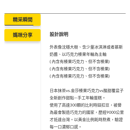
精采瞬間
設計說明
媽咪分享
外表像沈穩大樹、含少量冰淇淋或者慕斯
奶醬、以巧克力榛果年輪為主軸
( 內含有榛果巧克力、但不含榛果)
( 內含有榛果巧克力、但不含榛果)
( 內含有榛果巧克力、但不含榛果)
日本抹茶vs.金莎榛果巧克力vs酸甜覆盆子
全新創作甜點—手工年輪蛋糕。
使用了高達300顆的比利時鈕扣豆，被譽
為最會製造巧克力的國家，歷經9000公里
才抵達台灣。以黃金比例耗時熬煮，驗證
每一口濃郁口感。