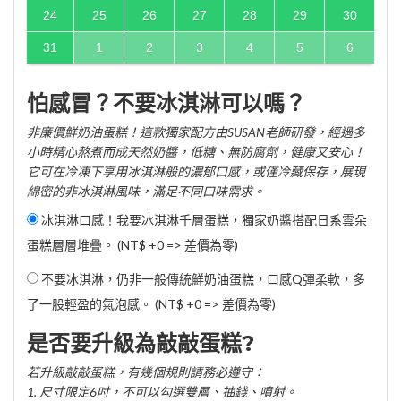
24
25
26
27
28
29
30
31
1
2
3
4
5
6
怕感冒？不要冰淇淋可以嗎？
非廉價鮮奶油蛋糕！這款獨家配方由SUSAN老師研發，經過多
小時精心熬煮而成天然奶醬，低糖、無防腐劑，健康又安心！
它可在冷凍下享用冰淇淋般的濃郁口感，或僅冷藏保存，展現
綿密的非冰淇淋風味，滿足不同口味需求。
冰淇淋口感！我要冰淇淋千層蛋糕，獨家奶醬搭配日系雲朵
蛋糕層層堆疊。 (NT$ +0 => 差價為零)
不要冰淇淋，仍非一般傳統鮮奶油蛋糕，口感Q彈柔軟，多
了一股輕盈的氣泡感。 (NT$ +0 => 差價為零)
是否要升級為敲敲蛋糕?
若升級敲敲蛋糕，有幾個規則請務必遵守：
1. 尺寸限定6吋，不可以勾選雙層、抽錢、噴射。