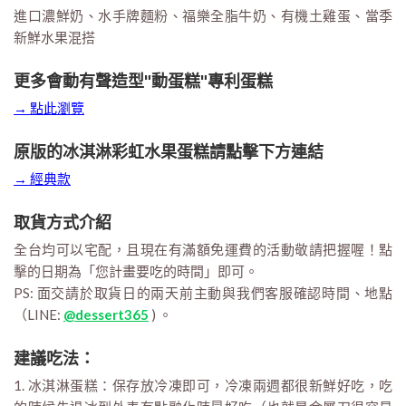
進口濃鮮奶、水手牌麵粉、福樂全脂牛奶、有機土雞蛋、當季
新鮮水果混搭
更多會動有聲造型"動蛋糕"專利蛋糕
→ 點此瀏覽
原版的冰淇淋彩虹水果蛋糕請點擊下方連結
→ 經典款
取貨方式介紹
全台均可以宅配，且現在有滿額免運費的活動敬請把握喔！點
擊的日期為「您計畫要吃的時間」即可。
PS: 面交請於取貨日的兩天前主動與我們客服確認時間、地點
（LINE:
@dessert365
) 。
建議吃法：
1. 冰淇淋蛋糕：保存放冷凍即可，冷凍兩週都很新鮮好吃，吃