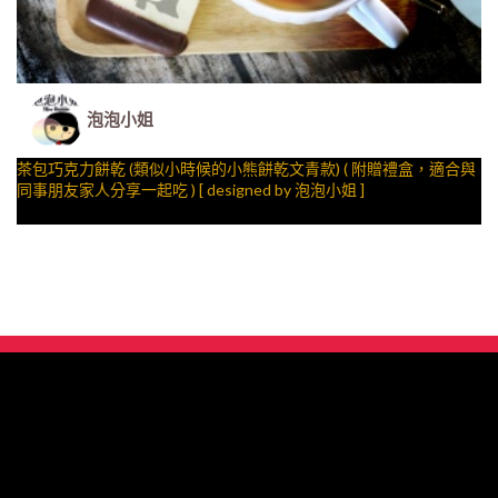
泡泡小姐
茶包巧克力餅乾 (類似小時候的小熊餅乾文青款) ( 附贈禮盒，適合與
同事朋友家人分享一起吃 ) [ designed by 泡泡小姐 ]