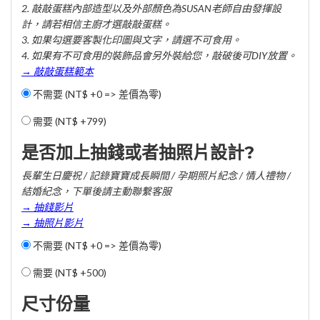
2. 敲敲蛋糕內部造型以及外部顏色為SUSAN老師自由發揮設
計，請若相信主廚才選敲敲蛋糕。
3. 如果勾選要客製化印圖與文字，請選不可食用。
4. 如果有不可食用的裝飾品會另外裝給您，敲破後可DIY放置。
→ 敲敲蛋糕範本
不需要 (NT$ +0 => 差價為零)
需要 (
NT$ +799
)
是否加上抽錢或者抽照片設計?
長輩生日慶祝 / 記錄寶寶成長瞬間 / 孕期照片紀念 / 情人禮物 /
結婚紀念，下單後請主動聯繫客服
→ 抽錢影片
→ 抽照片影片
不需要 (NT$ +0 => 差價為零)
需要 (
NT$ +500
)
尺寸份量