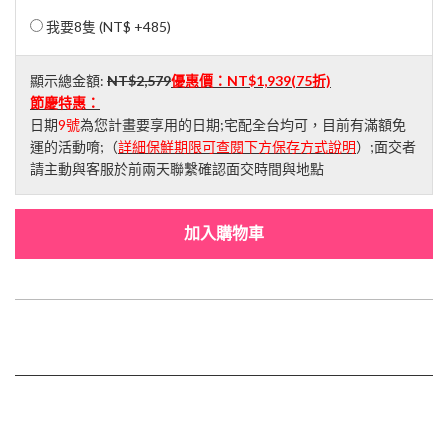
我要8隻 (
NT$ +485
)
顯示總金額:
NT$2,579
優惠價：
NT$1,939
(75折)
節慶特惠：
日期
9號
為您計畫要享用的日期;宅配全台均可，目前有滿額免
運的活動唷;（
詳細保鮮期限可查閱下方保存方式說明
）;面交者
請主動與客服於前兩天聯繫確認面交時間與地點
加入購物車