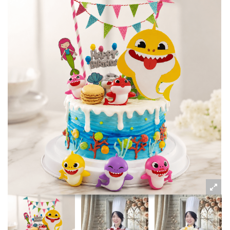
粉絲好康
加入甜點廚師接單平台
記住我
忘記密碼
註冊