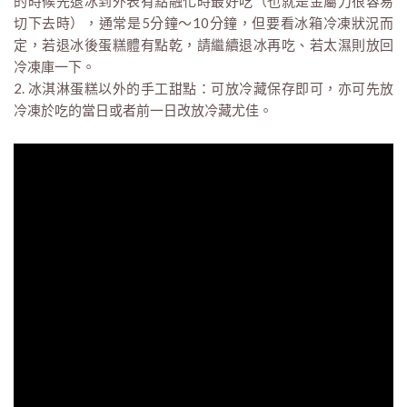
的時候先退冰到外表有點融化時最好吃（也就是金屬刀很容易
切下去時），通常是5分鐘～10分鐘，但要看冰箱冷凍狀況而
定，若退冰後蛋糕體有點乾，請繼續退冰再吃、若太濕則放回
冷凍庫一下。
2. 冰淇淋蛋糕以外的手工甜點：可放冷藏保存即可，亦可先放
冷凍於吃的當日或者前一日改放冷藏尤佳。