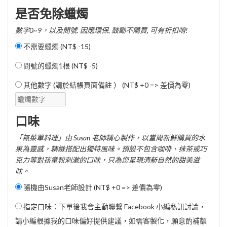
是否免除蠟燭
數字0~9，以及問號. 因應環保, 鼓勵不購買, 可有折扣唷!
不需要蠟燭 (
NT$ -15
)
問號的蠟燭1根 (
NT$ -5
)
其他數字 (請於結帳頁面備註 ） (NT$ +0 => 差價為零)
口味
「無菜單料理」由 Susan 老師精心製作，以當周新鮮購買的水
果為靈感，精緻搭配出獨特風味。預設不包含咖啡、抹茶或巧
克力等對孩童較刺激的口味，只為您呈現清新自然的甜美滋
味。
隨機由Susan老師設計 (NT$ +0 => 差價為零)
指定口味：下單後我會主動聯繫 Facebook 小編私訊討論，
請小編根據我的口味偏好提供建議，如需客製化，願意酌補額