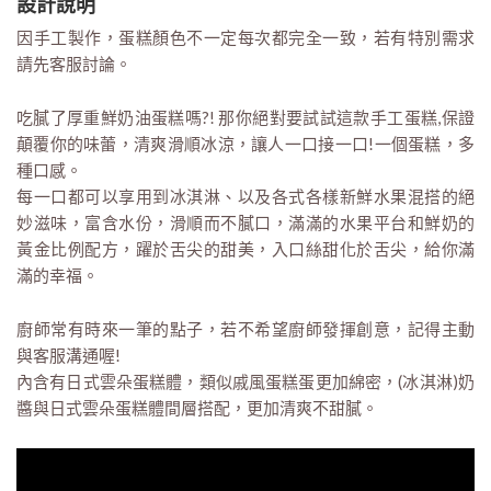
設計說明
因手工製作，蛋糕顏色不一定每次都完全一致，若有特別需求
請先客服討論。
吃膩了厚重鮮奶油蛋糕嗎?! 那你絕對要試試這款手工蛋糕,保證
顛覆你的味蕾，清爽滑順冰涼，讓人一口接一口!一個蛋糕，多
種口感。
每一口都可以享用到冰淇淋、以及各式各樣新鮮水果混搭的絕
妙滋味，富含水份，滑順而不膩口，滿滿的水果平台和鮮奶的
黃金比例配方，躍於舌尖的甜美，入口絲甜化於舌尖，給你滿
滿的幸福。
廚師常有時來一筆的點子，若不希望廚師發揮創意，記得主動
與客服溝通喔!
內含有日式雲朵蛋糕體，類似戚風蛋糕蛋更加綿密，(冰淇淋)奶
醬與日式雲朵蛋糕體間層搭配，更加清爽不甜膩。