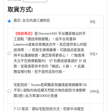
取貨方式:
面交: 台北內湖三總附近
0元
【娘娘專送】
是 Dessert365 平台獨家推出的手
工甜點「運送保險服務」，由平台背書與
Lalamove或者店家親送合作，為您提供安心的配
送保障： ✅ 若發生損壞嚴重，可跳過店家直接
0元+
與平台溝通賠償，讓您買得更安心！（*颱風等
天災不在賠償範圍內） 📦 包裹送達後請於 1F 自
取，並敬請善待辛苦的「娘送」人員。 📌 此服
務採預付制，恕不提供貨到付款。
宅配到府：Susan老師獨家保護措施壞損機率1%
不到 | 甜點均為低糖天然配方無防腐劑冷凍嘗鮮
199元
期2週 | 此方案滿5000元免運
7-11 取貨：類似宅配到府方式，但家中冰箱空