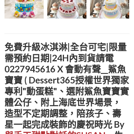
免費升級冰淇淋|全台可宅|限量
需預約日期|24H內到貨請電
0227945616 X 會動有聲__鯊魚
寶寶 ( Dessert365授權世界獨家
專利"動蛋糕"、選附鯊魚寶寶實
體公仔、附上海底世界場景，
造型不定期調整，陪孩子、壽
星一起完成裝飾的慶祝時光 By