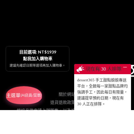
目前選項: NT$1939
點我加入購物車
建議先確認日期等選項再加入購物車。
─
現在有
30
人排隊
dessert365 手工甜點娘娘專送
平台，全館每一家甜點品牌均
強調手工，因此每日有限量，
關於網站
主選單
(AI店員/菜單)
建議提早預約日期，現在有
退貨退款政策契約
30
人正在排隊。
烘焙品牌申請上架販售，以及娘娘專送、動蛋糕授權等
插畫品牌申請合作設計手工甜點販售
網紅申請合作設計專屬影片動蛋糕販售