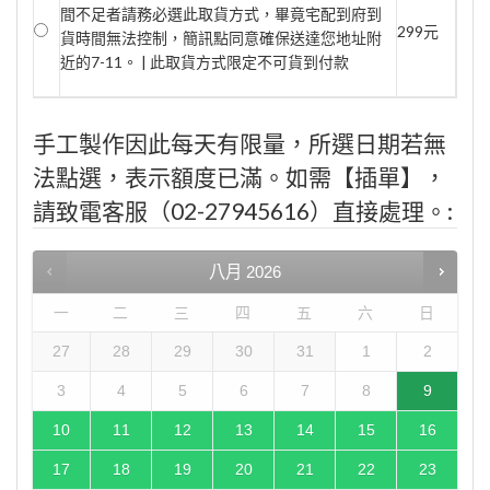
間不足者請務必選此取貨方式，畢竟宅配到府到
299元
貨時間無法控制，簡訊點同意確保送達您地址附
近的7-11。 | 此取貨方式限定不可貨到付款
手工製作因此每天有限量，所選日期若無
法點選，表示額度已滿。如需【插單】，
請致電客服（02-27945616）直接處理。:
八月
2026
一
二
三
四
五
六
日
27
28
29
30
31
1
2
3
4
5
6
7
8
9
10
11
12
13
14
15
16
17
18
19
20
21
22
23