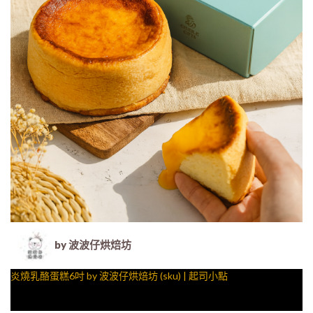
by 波波仔烘焙坊
炎燒乳酪蛋糕6吋 by 波波仔烘焙坊 (sku) | 起司小點