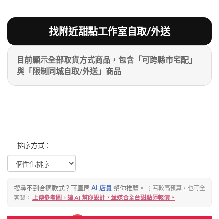
粉絲好康
加入甜點廚師接單平台
記住我
找附近甜點工作室自取/外送
目前顯示全部取貨方式商品，包含「可跨縣市宅配」
忘記密碼
註冊
與「限制同城自取/外送」商品
排序方式：
搜尋不到合適款式？可直問
AI 店員
幫你推薦。
；若較高預算，也可全
客製：
上傳參考圖，讓 AI 幫你設計，並媒合全台甜點師報價。