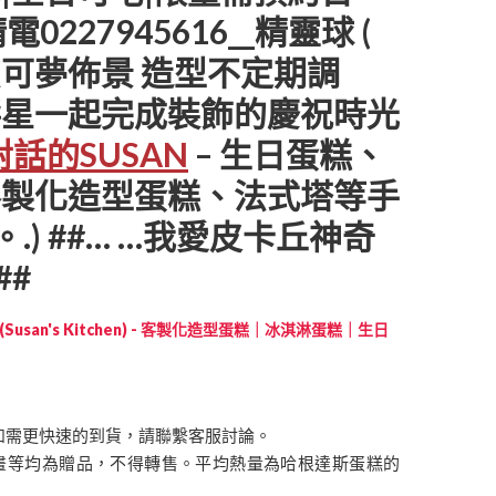
0227945616__精靈球 (
可夢佈景 造型不定期調
壽星一起完成裝飾的慶祝時光
話的SUSAN
– 生日蛋糕、
客製化造型蛋糕、法式塔等手
*。.) ##… …我愛皮卡丘神奇
##
Susan's Kitchen) - 客製化造型蛋糕｜冰淇淋蛋糕｜生日
如需更快速的到貨，請聯繫客服討論。
畫等均為贈品，不得轉售。平均熱量為哈根達斯蛋糕的