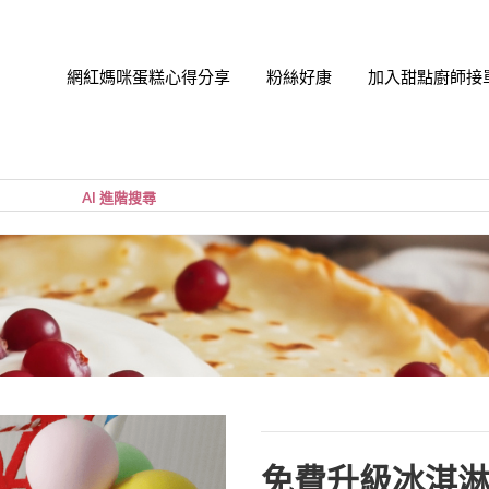
網紅媽咪蛋糕心得分享
粉絲好康
加入甜點廚師接
帳號
您的購
小計:
密碼
忘記密
免費升級冰淇淋