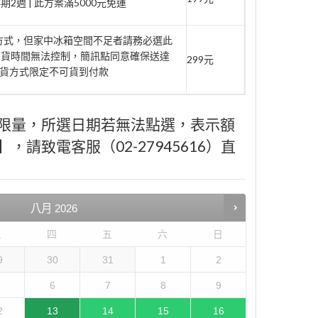
週 | 此方案滿5000元免運
府方式，但家中冰箱空間不足者請務必選此
到貨時間無法控制，簡訊點同意確保送達
299元
此取貨方式限定不可貨到付款
限量，所選日期若無法點選，表示額
請致電客服（02-27945616）直
八月
2026
三
四
五
六
日
9
30
31
1
2
6
7
8
9
2
13
14
15
16