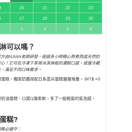
9
20
21
22
23
6
27
28
29
30
3
4
5
6
淋可以嗎？
方由SUSAN老師研發，經過多小時精心熬煮而成天然奶
安心！它可在冷凍下享用冰淇淋般的濃郁口感，或僅冷藏
味，滿足不同口味需求。
糕，獨家奶醬搭配日系雲朵蛋糕層層堆疊。 (NT$ +0
鮮奶油蛋糕，口感Q彈柔軟，多了一股輕盈的氣泡感。
蛋糕?
請務必遵守：