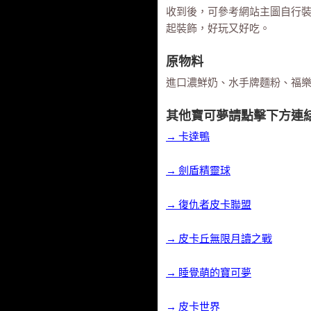
收到後，可參考網站主圖自行
起裝飾，好玩又好吃。
原物料
進口濃鮮奶、水手牌麵粉、福
其他寶可夢請點擊下方連
→ 卡達鴨
→ 劍盾精靈球
→ 復仇者皮卡聯盟
→ 皮卡丘無限月讀之戰
→ 睡覺萌的寶可夢
→ 皮卡世界