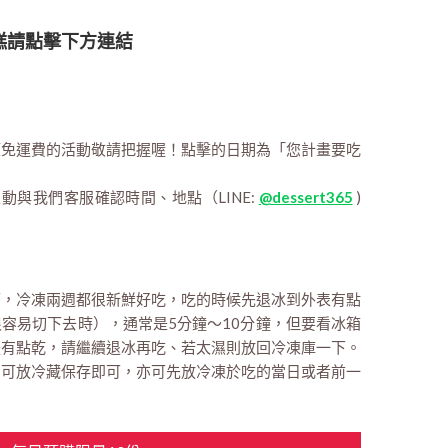
糕請點擊下方連結
額免運費的活動敬請把握喔！點擊的日期為「您計畫要吃
主動與我們客服確認時間、地點（LINE:
@dessert365
)
即可，冷凍兩週都很新鮮好吃，吃的時候先退冰到外表有點
容易切下去時），通常是5分鐘～10分鐘，但要看冰箱
體有點乾，請繼續退冰再吃、若太濕則放回冷凍庫一下。
點：可放冷藏保存即可，亦可先放冷凍於吃的當日或者前一