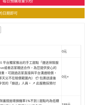
每日預購限量10份
的日期即可
0元
rt365 平台獨家推出的手工甜點「運送保險服
move或者店家親送合作，為您提供安心的
壞嚴重，可跳過店家直接與平台溝通賠償，
0元+
天災不在賠償範圍內） 📦 包裹送達後
辛苦的「娘送」人員。 📌 此服務採預付
家保護措施壞損機率1%不到 | 甜點均為低糖
199元