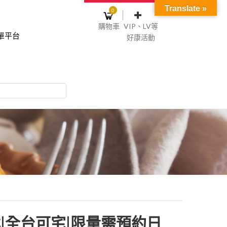
Translate »
0
購物車
VIP、LV等
單平台
好康活動
登入或註冊
購物車
物車裡面沒有商品
NT$0
記住我
碼
註冊
|全台可宅|限量需預約日