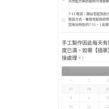
天然配方無防腐劑冷凍嘗鮮期2
7-11 取貨：類似宅配到
取貨方式，畢竟宅配到府
您地址附近的7-11。 | 
手工製作因此每天有
度已滿。如需【插單】，
接處理。:
一
二
27
28
2
3
4
5
10
11
1