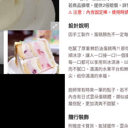
若商品損壞，提供2倍賠償，詳
⚠️ 注意：內含固定棒，使用
設計說明
因手工製作，蛋糕顏色不一定
吃膩了厚重鮮奶油蛋糕嗎?! 
順冰涼，讓人一口接一口!一個
每一口都可以享用到冰淇淋、
而不膩口，滿滿的水果平台和
尖，給你滿滿的幸福。
廚師常有時來一筆的點子，若不
內含有日式雲朵蛋糕體，類似戚
層搭配，更加清爽不甜膩。
隨行裝飾
附贈皮卡寶貝、氣球擺件、雲