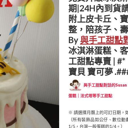
期|24H內到貨請電
附上皮卡丘、寶
整，陪孩子、
By
與手工甜點對
冰淇淋蛋糕、
工甜點專賣 | #
寶貝 寶可夢 .##
與手工甜點對話的Susan (
蛋糕｜法式塔等手工甜點
※ 請選擇月曆上的可訂日期，
（所有裝飾品如公仔、數位動
1/5，台灣一般蛋糕的1/4。）