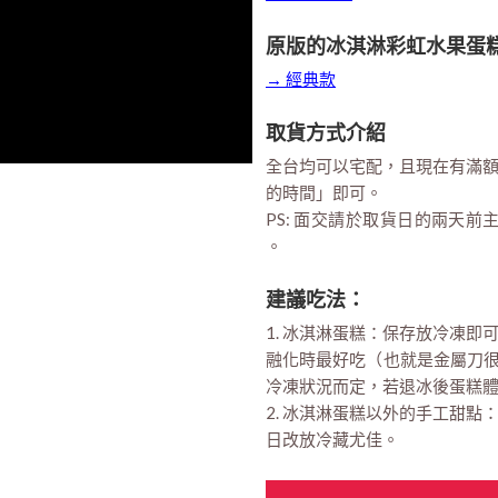
原版的冰淇淋彩虹水果蛋
→ 經典款
取貨方式介紹
全台均可以宅配，且現在有滿
的時間」即可。
PS: 面交請於取貨日的兩天前
。
建議吃法：
1. 冰淇淋蛋糕：保存放冷凍
融化時最好吃（也就是金屬刀很
冷凍狀況而定，若退冰後蛋糕
2. 冰淇淋蛋糕以外的手工甜
日改放冷藏尤佳。