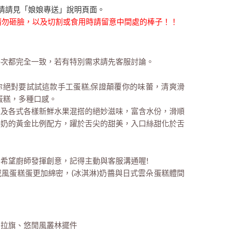
情請見「娘娘專送」說明頁面。
時請勿砸臉，以及切割或食用時請留意中間處的棒子！！
每次都完全一致，若有特別需求請先客服討論。
那你絕對要試試這款手工蛋糕,保證顛覆你的味蕾，清爽滑
蛋糕，多種口感。
以及各式各樣新鮮水果混搭的絕妙滋味，富含水份，滑順
鮮奶的黃金比例配方，躍於舌尖的甜美，入口絲甜化於舌
希望廚師發揮創意，記得主動與客服溝通喔!
風蛋糕蛋更加綿密，(冰淇淋)奶醬與日式雲朵蛋糕體間
朵拉旗、悠閒風叢林擺件