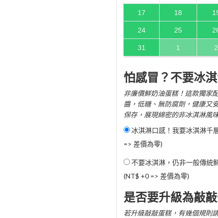
17
18
1
24
25
2
31
1
2
怕感冒？不要冰淇
非廉價鮮奶油蛋糕！這款獨家配
醬，低糖、無防腐劑，健康又
保存，展現綿密的非冰淇淋風
冰淇淋口感！我要冰淇淋千層蛋
=> 差價為零)
不要冰淇淋，仍非一般傳統
(NT$ +0 => 差價為零)
是否要升級為敲敲
若升級敲敲蛋糕，有幾個規則