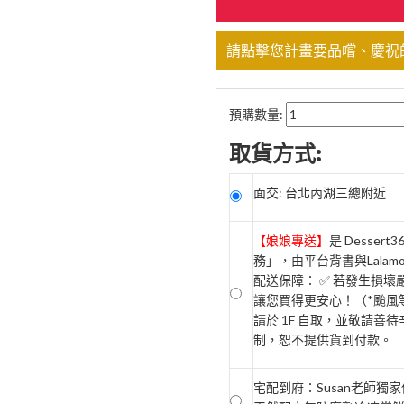
請點擊您計畫要品嚐、慶祝
預購數量:
取貨方式:
面交: 台北內湖三總附近
【娘娘專送】
是 Desse
務」，由平台背書與Lala
配送保障： ✅ 若發生損
讓您買得更安心！（*颱風等
請於 1F 自取，並敬請善待
制，恕不提供貨到付款。
宅配到府：Susan老師獨