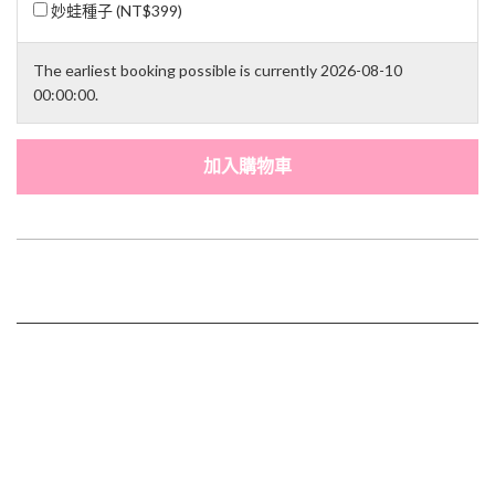
妙蛙種子 (
NT$399
)
The earliest booking possible is currently 2026-08-10
00:00:00.
加入購物車