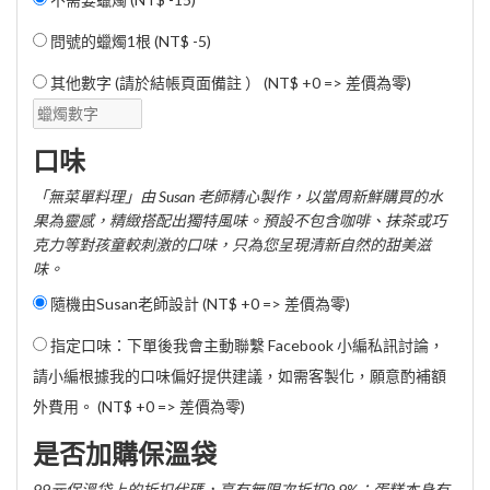
問號的蠟燭1根 (
NT$ -5
)
其他數字 (請於結帳頁面備註 ） (NT$ +0 => 差價為零)
口味
「無菜單料理」由 Susan 老師精心製作，以當周新鮮購買的水
果為靈感，精緻搭配出獨特風味。預設不包含咖啡、抹茶或巧
克力等對孩童較刺激的口味，只為您呈現清新自然的甜美滋
味。
隨機由Susan老師設計 (NT$ +0 => 差價為零)
指定口味：下單後我會主動聯繫 Facebook 小編私訊討論，
請小編根據我的口味偏好提供建議，如需客製化，願意酌補額
外費用。 (NT$ +0 => 差價為零)
是否加購保溫袋
99元保溫袋上的折扣代碼，享有無限次折扣9.9%；蛋糕本身有