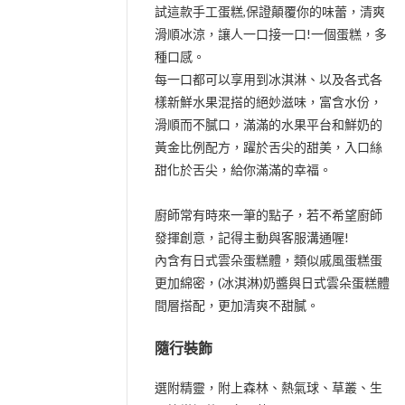
試這款手工蛋糕,保證顛覆你的味蕾，清爽
滑順冰涼，讓人一口接一口!一個蛋糕，多
種口感。
每一口都可以享用到冰淇淋、以及各式各
樣新鮮水果混搭的絕妙滋味，富含水份，
滑順而不膩口，滿滿的水果平台和鮮奶的
黃金比例配方，躍於舌尖的甜美，入口絲
甜化於舌尖，給你滿滿的幸福。
廚師常有時來一筆的點子，若不希望廚師
發揮創意，記得主動與客服溝通喔!
內含有日式雲朵蛋糕體，類似戚風蛋糕蛋
更加綿密，(冰淇淋)奶醬與日式雲朵蛋糕體
間層搭配，更加清爽不甜膩。
隨行裝飾
選附精靈，附上森林、熱氣球、草叢、生