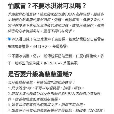
怕感冒？不要冰淇淋可以嗎？
非廉價鮮奶油蛋糕！這款獨家配方由SUSAN老師研發，經過多
小時精心熬煮而成天然奶醬，低糖、無防腐劑，健康又安心！
它可在冷凍下享用冰淇淋般的濃郁口感，或僅冷藏保存，展現
綿密的非冰淇淋風味，滿足不同口味需求。
冰淇淋口感！我要冰淇淋千層蛋糕，獨家奶醬搭配日系雲朵
蛋糕層層堆疊。 (NT$ +0 => 差價為零)
不要冰淇淋，仍非一般傳統鮮奶油蛋糕，口感Q彈柔軟，多
了一股輕盈的氣泡感。 (NT$ +0 => 差價為零)
是否要升級為敲敲蛋糕?
若升級敲敲蛋糕，有幾個規則請務必遵守：
1. 尺寸限定6吋，不可以勾選雙層、抽錢、噴射。
2. 敲敲蛋糕內部造型以及外部顏色為SUSAN老師自由發揮設
計，請若相信主廚才選敲敲蛋糕。
3. 如果勾選要客製化印圖與文字，請選不可食用。
4. 如果有不可食用的裝飾品會另外裝給您，敲破後可DIY放置。