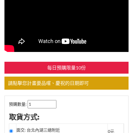
每日預購限量10份
請點擊您計畫要品嚐、慶祝的日期即可
預購數量:
取貨方式:
面交: 台北內湖三總附近
0元