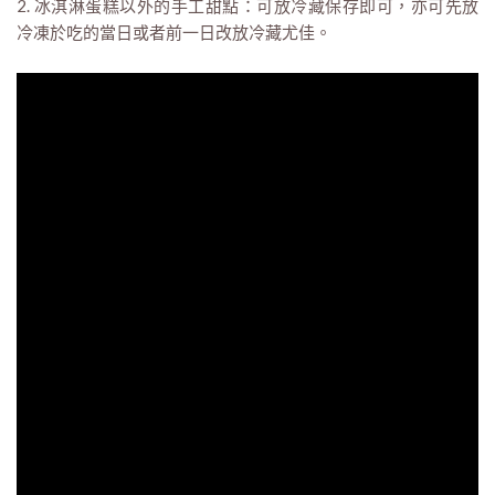
2. 冰淇淋蛋糕以外的手工甜點：可放冷藏保存即可，亦可先放
冷凍於吃的當日或者前一日改放冷藏尤佳。