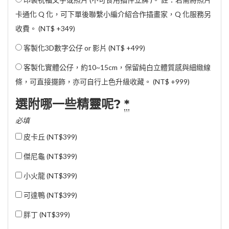
卡通化 Q 化，可下單後聯繫小編介紹合作插畫家，Q 化服務另
收費。 (
NT$ +349
)
客製化3D數字公仔 or 影片 (
NT$ +499
)
客製化實體公仔，約10~15cm，保留純白立體質感與細緻線
條，可直接擺飾，亦可自行上色升級收藏。 (
NT$ +999
)
選附哪一些精靈呢?
*
必填
皮卡丘 (
NT$399
)
傑尼龜 (
NT$399
)
小火龍 (
NT$399
)
可達鴨 (
NT$399
)
胖丁 (
NT$399
)