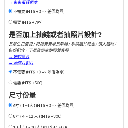
→ 敲敲蛋糕範本
不需要 (NT$ +0 => 差價為零)
需要 (
NT$ +799
)
是否加上抽錢或者抽照片設計?
長輩生日慶祝 / 記錄寶寶成長瞬間 / 孕期照片紀念 / 情人禮物 /
結婚紀念，下單後請主動聯繫客服
→ 抽錢影片
→ 抽照片影片
不需要 (NT$ +0 => 差價為零)
需要 (
NT$ +500
)
尺寸份量
6寸 ( 1~4人 ) (NT$ +0 => 差價為零)
8寸 ( 4 ~ 12 人 ) (
NT$ +300
)
10寸 ( 8 ~ 20 人 ) (
NT$ +1,600
)