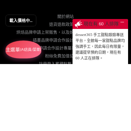
關於網站
載入價格中...
─
現在有
57
人排隊
退貨退款政策契約
烘焙品牌申請上架販售，以及娘娘專送、動蛋糕授權等
dessert365 手工甜點娘娘專送
插畫品牌申請合作設計手工甜點販售
平台，全館每一家甜點品牌均
強調手工，因此每日有限量，
網紅申請合作設計專屬影片動蛋糕販售
主選單
(AI店員/菜單)
建議提早預約日期，現在有
粉絲免費加值協力網站
57
人正在排隊。
註冊登入累積點數、查詢訂單
© 2025 DESSERT365 ALL RIGHTS RESERVED.
SUSAN老師已投保國泰產物產品責任保險1000萬元，請安心食用！
GRETIMES@GMAIL.COM