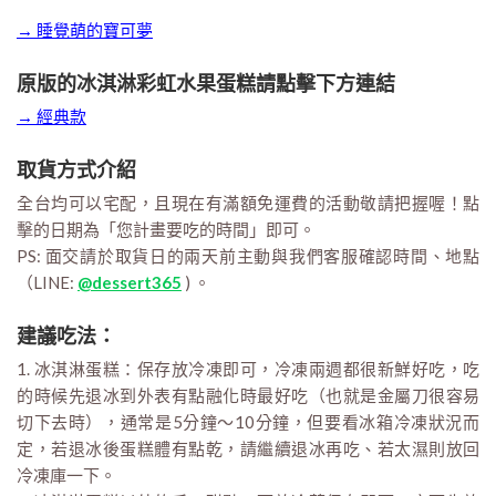
→ 睡覺萌的寶可夢
原版的冰淇淋彩虹水果蛋糕請點擊下方連結
→ 經典款
取貨方式介紹
全台均可以宅配，且現在有滿額免運費的活動敬請把握喔！點
擊的日期為「您計畫要吃的時間」即可。
PS: 面交請於取貨日的兩天前主動與我們客服確認時間、地點
（LINE:
@dessert365
) 。
建議吃法：
1. 冰淇淋蛋糕：保存放冷凍即可，冷凍兩週都很新鮮好吃，吃
的時候先退冰到外表有點融化時最好吃（也就是金屬刀很容易
切下去時），通常是5分鐘～10分鐘，但要看冰箱冷凍狀況而
定，若退冰後蛋糕體有點乾，請繼續退冰再吃、若太濕則放回
冷凍庫一下。