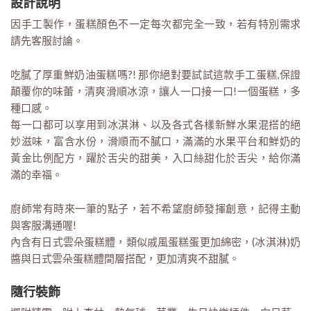
設計說明
因手工製作，蛋糕顏色不一定每次都完全一致，若有特別需求
請先客服討論。
吃膩了厚重鮮奶油蛋糕嗎?! 那你絕對要試試這款手工蛋糕,保證
顛覆你的味蕾，清爽滑順冰涼，讓人一口接一口!一個蛋糕，多
種口感。
每一口都可以享用到冰淇淋、以及各式各樣新鮮水果混搭的絕
妙滋味，富含水份，滑順而不膩口，滿滿的水果平台和鮮奶的
黃金比例配方，躍於舌尖的甜美，入口絲甜化於舌尖，給你滿
滿的幸福。
廚師常有時來一筆的點子，若不希望廚師發揮創意，記得主動
與客服溝通喔!
內含有日式雲朵蛋糕體，類似戚風蛋糕蛋更加綿密，(冰淇淋)奶
醬與日式雲朵蛋糕體間層搭配，更加清爽不甜膩。
隨行裝飾