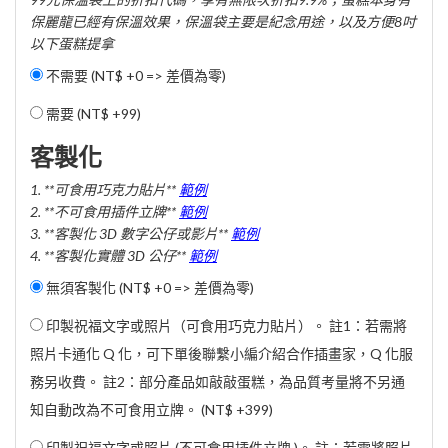
保麗龍已經有保溫效果，保溫袋主要是紀念用途，以及方便8吋
以下蛋糕提拿
不需要 (NT$ +0 => 差價為零)
需要 (
NT$ +99
)
客製化
1. **可食用巧克力貼片**
範例
2. **不可食用插件立牌**
範例
3. **客製化 3D 數字公仔或影片**
範例
4. **客製化實體 3D 公仔**
範例
無須客製化 (NT$ +0 => 差價為零)
印製祝福文字或照片（可食用巧克力貼片）。 註1：若需將
照片卡通化 Q 化，可下單後聯繫小編介紹合作插畫家，Q 化服
務另收費。 註2：部分產品如敲敲蛋糕，為品質考量將不另通
知自動改為不可食用立牌。 (
NT$ +399
)
印製祝福文字或照片 (不可食用插件立牌 )。 註：若需將照片