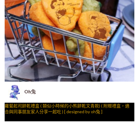
Oh兔
蘿蔔起司餅乾禮盒 ( 類似小時候的小熊餅乾文青款) ( 附贈禮盒，適
合與同事朋友家人分享一起吃 ) [ designed by oh兔 ]