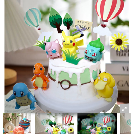
粉絲好康
加入甜點廚師接單平台
記住我
忘記密碼
註冊