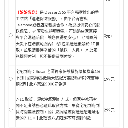
【娘娘專送】
是 Dessert365 平台獨家推出的手
工甜點「運送保險服務」，由平台背書與
Lalamove或者店家親送合作，為您提供安心的配
送保障： ✅ 若發生損壞嚴重，可跳過店家直接
0元+
與平台溝通賠償，讓您買得更安心！（*颱風等
天災不在賠償範圍內） 📦 包裹送達後請於 1F 自
取，並敬請善待辛苦的「娘送」人員。 📌 此服
務採預付制，恕不提供貨到付款。
宅配到府：Susan老師獨家保護措施壞損機率1%
不到 | 甜點均為低糖天然配方無防腐劑冷凍嘗鮮
199元
期2週 | 此方案滿5000元免運
7-11 取貨：類似宅配到府方式，但家中冰箱空
間不足者請務必選此取貨方式，畢竟宅配到府到
299元
貨時間無法控制，簡訊點同意確保送達您地址附
近的7-11。 | 此取貨方式限定不可貨到付款