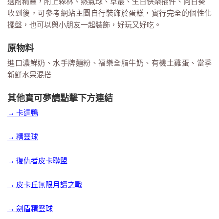
選附精靈，附上森林、熱氣球、草叢、生日快樂插件、向日葵
收到後，可參考網站主圖自行裝飾於蛋糕，實行完全的個性化
擺盤，也可以與小朋友一起裝飾，好玩又好吃。
原物料
進口濃鮮奶、水手牌麵粉、福樂全脂牛奶、有機土雞蛋、當季
新鮮水果混搭
其他寶可夢請點擊下方連結
→ 卡達鴨
→ 精靈球
→ 復仇者皮卡聯盟
→ 皮卡丘無限月讀之戰
→ 劍盾精靈球