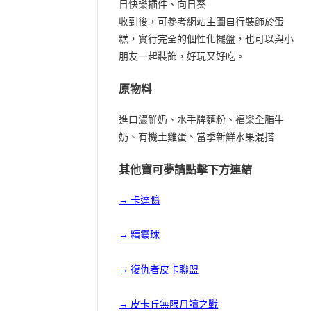
日快樂插件、向日葵
收到後，可參考網站主圖自行裝飾於蛋
糕，實行完全的個性化擺盤，也可以與小
朋友一起裝飾，好玩又好吃。
原物料
進口濃鮮奶、水手牌麵粉、福樂全脂牛
奶、有機土雞蛋、當季新鮮水果混搭
其他寶可夢請點擊下方連結
→ 卡達鴨
→ 精靈球
→ 復仇者皮卡聯盟
→ 皮卡丘無限月讀之戰