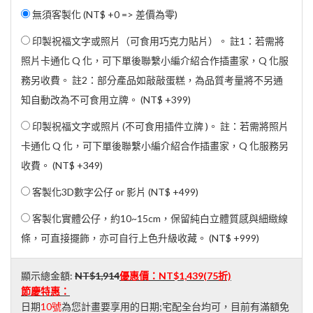
無須客製化 (NT$ +0 => 差價為零)
印製祝福文字或照片（可食用巧克力貼片）。 註1：若需將
照片卡通化 Q 化，可下單後聯繫小編介紹合作插畫家，Q 化服
務另收費。 註2：部分產品如敲敲蛋糕，為品質考量將不另通
知自動改為不可食用立牌。 (
NT$ +399
)
印製祝福文字或照片 (不可食用插件立牌 )。 註：若需將照片
卡通化 Q 化，可下單後聯繫小編介紹合作插畫家，Q 化服務另
收費。 (
NT$ +349
)
客製化3D數字公仔 or 影片 (
NT$ +499
)
客製化實體公仔，約10~15cm，保留純白立體質感與細緻線
條，可直接擺飾，亦可自行上色升級收藏。 (
NT$ +999
)
顯示總金額:
NT$1,914
優惠價：
NT$1,439
(75折)
節慶特惠：
日期
10號
為您計畫要享用的日期;宅配全台均可，目前有滿額免