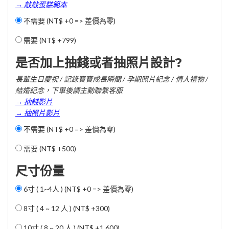
→ 敲敲蛋糕範本
不需要 (NT$ +0 => 差價為零)
需要 (
NT$ +799
)
是否加上抽錢或者抽照片設計?
長輩生日慶祝 / 記錄寶寶成長瞬間 / 孕期照片紀念 / 情人禮物 /
結婚紀念，下單後請主動聯繫客服
→ 抽錢影片
→ 抽照片影片
不需要 (NT$ +0 => 差價為零)
需要 (
NT$ +500
)
尺寸份量
6寸 ( 1~4人 ) (NT$ +0 => 差價為零)
8寸 ( 4 ~ 12 人 ) (
NT$ +300
)
10寸 ( 8 ~ 20 人 ) (
NT$ +1,600
)