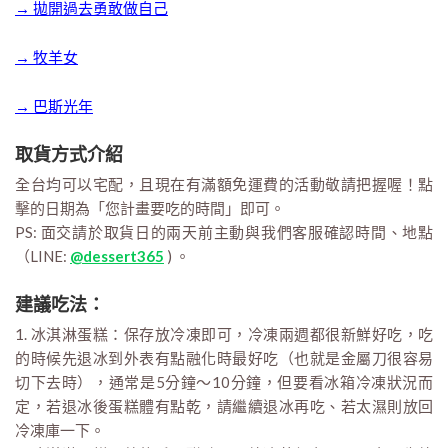
→ 拋開過去勇敢做自己
→ 牧羊女
→ 巴斯光年
取貨方式介紹
全台均可以宅配，且現在有滿額免運費的活動敬請把握喔！點
擊的日期為「您計畫要吃的時間」即可。
PS: 面交請於取貨日的兩天前主動與我們客服確認時間、地點
（LINE:
@dessert365
) 。
建議吃法：
1. 冰淇淋蛋糕：保存放冷凍即可，冷凍兩週都很新鮮好吃，吃
的時候先退冰到外表有點融化時最好吃（也就是金屬刀很容易
切下去時），通常是5分鐘～10分鐘，但要看冰箱冷凍狀況而
定，若退冰後蛋糕體有點乾，請繼續退冰再吃、若太濕則放回
冷凍庫一下。