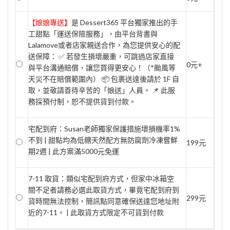
【娘娘專送】
是 Dessert365 平台獨家推出的手
工甜點「運送保險服務」，由平台背書與
Lalamove或者店家親送合作，為您提供安心的配
送保障： ✅ 若發生損壞嚴重，可跳過店家直接
0元+
與平台溝通賠償，讓您買得更安心！（*颱風等
天災不在賠償範圍內） 📦 包裹送達後請於 1F 自
取，並敬請善待辛苦的「娘送」人員。 📌 此服
務採預付制，恕不提供貨到付款。
宅配到府：Susan老師獨家保護措施壞損機率1%
不到 | 甜點均為低糖天然配方無防腐劑冷凍嘗鮮
199元
期2週 | 此方案滿5000元免運
7-11 取貨：類似宅配到府方式，但家中冰箱空
間不足者請務必選此取貨方式，畢竟宅配到府到
299元
貨時間無法控制，簡訊點同意確保送達您地址附
近的7-11。 | 此取貨方式限定不可貨到付款