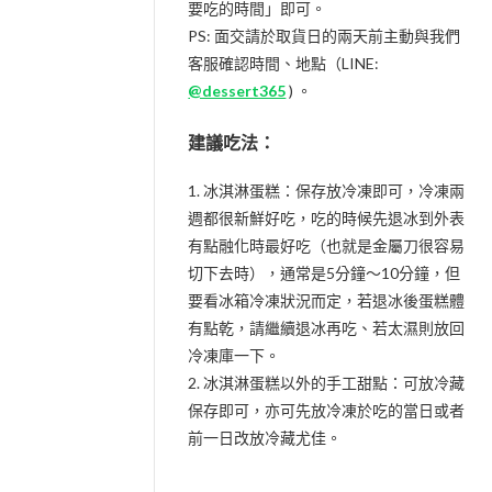
要吃的時間」即可。
PS: 面交請於取貨日的兩天前主動與我們
客服確認時間、地點（LINE:
@dessert365
) 。
建議吃法：
1. 冰淇淋蛋糕：保存放冷凍即可，冷凍兩
週都很新鮮好吃，吃的時候先退冰到外表
有點融化時最好吃（也就是金屬刀很容易
切下去時），通常是5分鐘～10分鐘，但
要看冰箱冷凍狀況而定，若退冰後蛋糕體
有點乾，請繼續退冰再吃、若太濕則放回
冷凍庫一下。
2. 冰淇淋蛋糕以外的手工甜點：可放冷藏
保存即可，亦可先放冷凍於吃的當日或者
前一日改放冷藏尤佳。