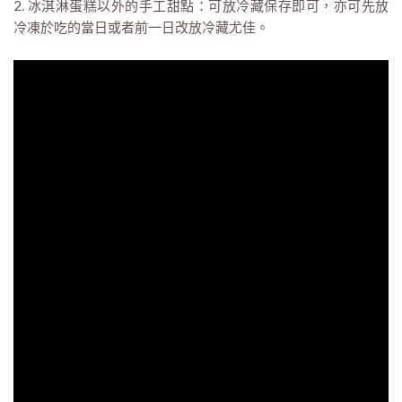
2. 冰淇淋蛋糕以外的手工甜點：可放冷藏保存即可，亦可先放
冷凍於吃的當日或者前一日改放冷藏尤佳。