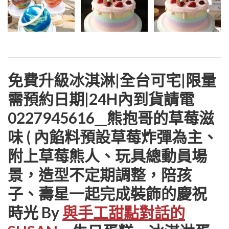
免費升級冰淇淋|全台可宅|限量
需預約日期|24H內到貨請電
0227945616__熊抱哥的草莓滋
味 ( 內餡料預設草莓炸彈為主、
附上草莓熊人、玩具總動員場
景，造型不定期調整，陪孩
子、壽星一起完成裝飾的慶祝
時光 By
與手工甜點對話的