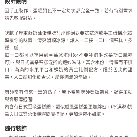
設計說明
因手工製作，蛋糕顏色不一定每次都完全一致，若有特別需求
請先客服討論。
吃膩了厚重鮮奶油蛋糕嗎?! 那你絕對要試試這款手工蛋糕,保證
顛覆你的味蕾，清爽滑順冰涼，讓人一口接一口!一個蛋糕，多
種口感。
每一口都可以享用到草莓冰淇淋(or不要冰淇淋改幕斯口感亦
可)、與日式雲朵蛋糕混搭的絕妙滋味，富含水份，滑順而不膩
口，滿滿的水果平台和鮮奶的黃金比例配方，躍於舌尖的甜
美，入口絲甜化於舌尖，給你滿滿的幸福。
廚師常有時來一筆的點子，若不希望廚師發揮創意，記得主動
與客服溝通喔!
內含有日式雲朵蛋糕體，類似戚風蛋糕蛋更加綿密，(冰淇淋)奶
醬與日式雲朵蛋糕體間層搭配，更加清爽不甜膩。
隨行裝飾