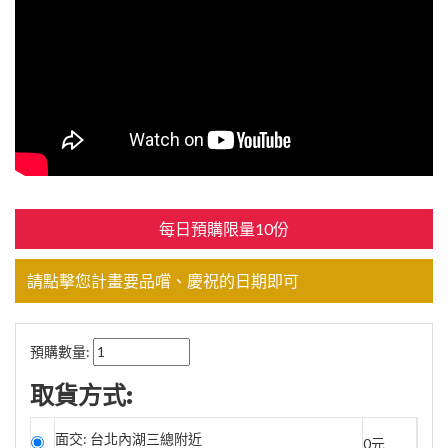
每日預購限量10份
請點擊您計畫要品嚐、慶祝的日期即可
預購數量:
取貨方式:
面交: 台北內湖三總附近
0元