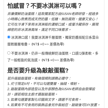
怕感冒？不要冰淇淋可以嗎？
非廉價鮮奶油蛋糕！這款獨家配方由SUSAN老師研發，經過多
小時精心熬煮而成天然奶醬，低糖、無防腐劑，健康又安心！
它可在冷凍下享用冰淇淋般的濃郁口感，或僅冷藏保存，展現
綿密的非冰淇淋風味，滿足不同口味需求。
冰淇淋口感！我要冰淇淋千層蛋糕，獨家奶醬搭配日系雲朵
蛋糕層層堆疊。 (NT$ +0 => 差價為零)
不要冰淇淋，仍非一般傳統鮮奶油蛋糕，口感Q彈柔軟，多
了一股輕盈的氣泡感。 (NT$ +0 => 差價為零)
是否要升級為敲敲蛋糕?
若升級敲敲蛋糕，有幾個規則請務必遵守：
1. 尺寸限定6吋，不可以勾選雙層、抽錢、噴射。
2. 敲敲蛋糕內部造型以及外部顏色為SUSAN老師自由發揮設
計，請若相信主廚才選敲敲蛋糕。
3. 如果勾選要客製化印圖與文字，請選不可食用。
4. 如果有不可食用的裝飾品會另外裝給您，敲破後可DIY放置。