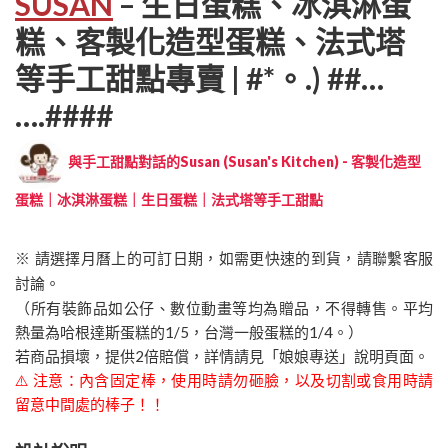
SUSAN
– 生日蛋糕、冰淇淋蛋
糕、客製化造型蛋糕、法式塔
等手工甜點專賣 | #*。.) ##…
….####
與手工甜點對話的Susan (Susan's Kitchen) - 客製化造型
蛋糕｜冰淇淋蛋糕｜生日蛋糕｜法式塔等手工甜點
※ 請選擇月曆上的可訂日期，如需更快速的到貨，請聯繫客服
討論。
（所有裝飾品如公仔、數位動畫等均為贈品，不得轉售。平均
熱量為哈根達斯蛋糕的1/5，台灣一般蛋糕的1/4。）
若商品損壞，提供2倍賠償，詳情請見「娘娘專送」說明頁面。
⚠️ 注意：內含固定棒，使用時請勿砸臉，以及切割或食用時請
留意中間處的棒子！！