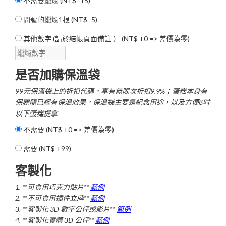
不需要蠟燭 (
NT$ -15
)
問號的蠟燭1根 (
NT$ -5
)
其他數字 (請於結帳頁面備註 ） (NT$ +0 => 差價為零)
是否加購保溫袋
99元保溫袋上的折扣代碼，享有無限次折扣9.9%；蛋糕本身有
保麗龍已經有保溫效果，保溫袋主要是紀念用途，以及方便8吋
以下蛋糕提拿
不需要 (NT$ +0 => 差價為零)
需要 (
NT$ +99
)
客製化
1. **可食用巧克力貼片**
範例
2. **不可食用插件立牌**
範例
3. **客製化 3D 數字公仔或影片**
範例
4. **客製化實體 3D 公仔**
範例