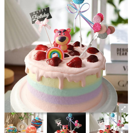
粉絲好康
加入甜點廚師接單平台
記住我
忘記密碼
註冊