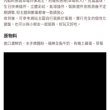
內餡料預設草莓炸彈為主、附贈熊抱哥(草莓熊人)、亮晶晶球、
生日快樂插件、立體彩虹、氣球插件，裝飾擺件依照原廠不定
期調整, 但主題與數量都會一致請放心
收到後，可參考網站主圖自行裝飾於蛋糕，實行完全的個性化
擺盤，也可以與小朋友一起裝飾，好玩又好吃。
原物料
進口濃鮮奶、水手牌麵粉、福樂全脂牛奶、有機土雞蛋、草莓