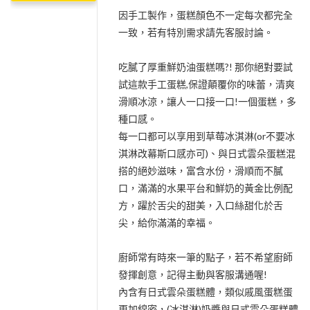
因手工製作，蛋糕顏色不一定每次都完全
一致，若有特別需求請先客服討論。
吃膩了厚重鮮奶油蛋糕嗎?! 那你絕對要試
試這款手工蛋糕,保證顛覆你的味蕾，清爽
滑順冰涼，讓人一口接一口!一個蛋糕，多
種口感。
每一口都可以享用到草莓冰淇淋(or不要冰
淇淋改幕斯口感亦可)、與日式雲朵蛋糕混
搭的絕妙滋味，富含水份，滑順而不膩
口，滿滿的水果平台和鮮奶的黃金比例配
方，躍於舌尖的甜美，入口絲甜化於舌
尖，給你滿滿的幸福。
廚師常有時來一筆的點子，若不希望廚師
發揮創意，記得主動與客服溝通喔!
內含有日式雲朵蛋糕體，類似戚風蛋糕蛋
更加綿密，(冰淇淋)奶醬與日式雲朵蛋糕體