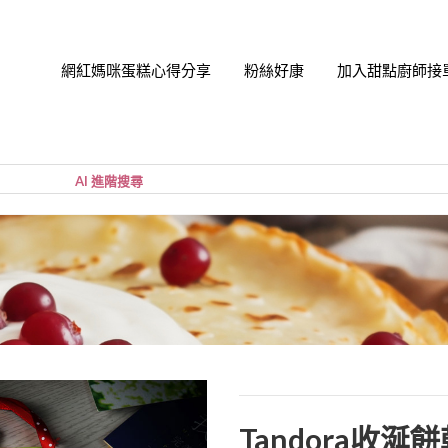
網紅媽咪蛋糕心得分享
粉絲好康
加入甜點廚師接
帳號
您的購
小計:
密碼
忘記密
Tandora收涎