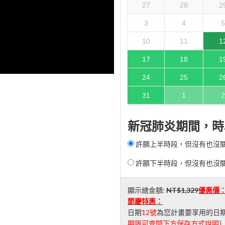
27
28
2
3
4
5
10
11
1
17
18
1
24
25
2
31
1
2
新冠肺炎期間，時
許願上半時段，但沒有也沒關係 (
許願下半時段，但沒有也沒關係 (
顯示總金額:
NT$1,329
優惠價
節慶特惠：
日期
12號
為您計畫要享用的日期
期限可查閱下方保存方式說明