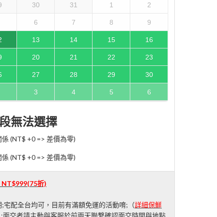
9
30
31
1
2
6
7
8
9
2
13
14
15
16
9
20
21
22
23
6
27
28
29
30
3
4
5
6
段無法選擇
NT$ +0 => 差價為零)
NT$ +0 => 差價為零)
：
NT$999
(75折)
;宅配全台均可，目前有滿額免運的活動唷;（
詳細保鮮
）;面交者請主動與客服於前兩天聯繫確認面交時間與地點