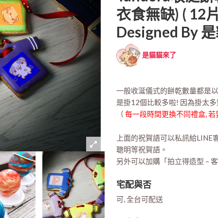
衣食無缺) ( 12
Designed By
是貓貓來了
一般收涎儀式的餅乾數量都是以1
是掛12個比較多啦! 因為掛太
（
每一段時間更換不同禮盒, 若
上面的祝賀語可以私訊給LINE
聰明等祝賀語。
另外可以加購「拍立得造型 –
宅配與否
可, 全台可配送