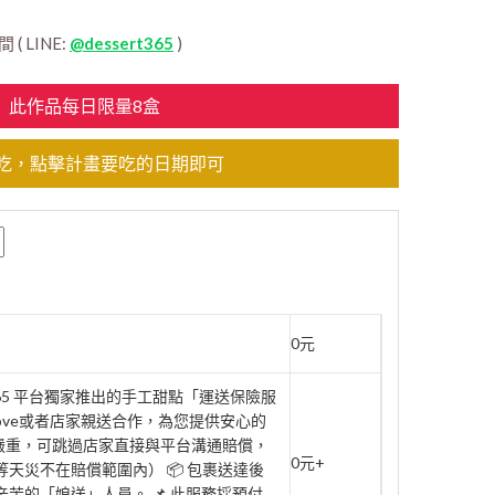
 LINE:
@dessert365
)
此作品每日限量8盒
吃，點擊計畫要吃的日期即可
0元
rt365 平台獨家推出的手工甜點「運送保險服
move或者店家親送合作，為您提供安心的
壞嚴重，可跳過店家直接與平台溝通賠償，
0元+
天災不在賠償範圍內） 📦 包裹送達後
辛苦的「娘送」人員。 📌 此服務採預付