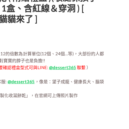
片1盒、含紅線＆穿洞 ) [
 是貓貓來了 ]
2的倍數為計算單位(12個、24個…等)，大部份的人都
多對寶寶的脖子也是負擔!!
要確認禮盒型式可與LINE:
@dessert365
聯繫
）
客服:
@dessert365
，像是：望子成龍、健康長大、腦袋
 客製化收涎餅乾」，在官網可上傳照片製作