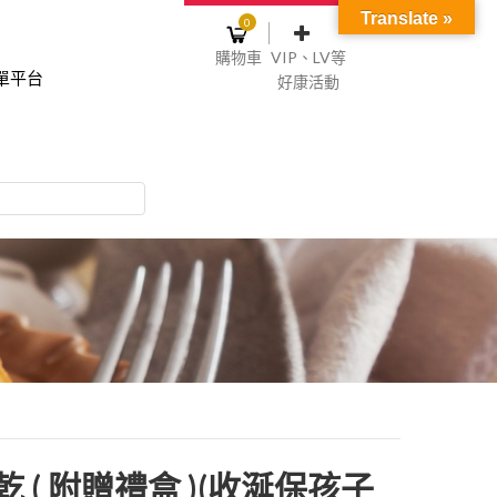
Translate »
0
購物車
VIP、LV等
單平台
好康活動
登入或註冊
購物車
物車裡面沒有商品
NT$0
記住我
碼
註冊
餅乾 ( 附贈禮盒 )(收涎保孩子