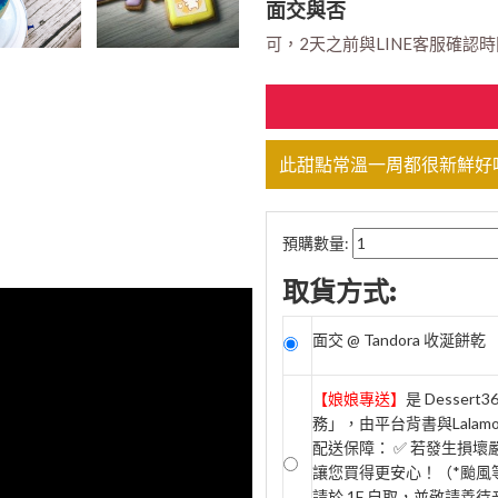
面交與否
可，2天之前與LINE客服確認時間 (
此甜點常溫一周都很新鮮好
預購數量:
取貨方式:
面交 @ Tandora 收涎餅乾
【娘娘專送】
是 Desse
務」，由平台背書與Lala
配送保障： ✅ 若發生損
讓您買得更安心！（*颱風等
請於 1F 自取，並敬請善待