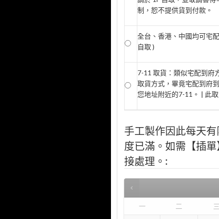
制，恕不提供貨到付款。
全台、香港、中國均可宅配 @
自取 )
7-11 取貨：類似宅配到
取貨方式，畢竟宅配到府
您地址附近的7-11。 | 
手工製作因此每天有
度已滿。如需【插單】，
接處理。:
一
二