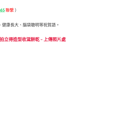
65
聯繫
）
、健康長大、腦袋聰明等祝賀語。
 拍立得造型收涎餅乾 – 上傳照片處