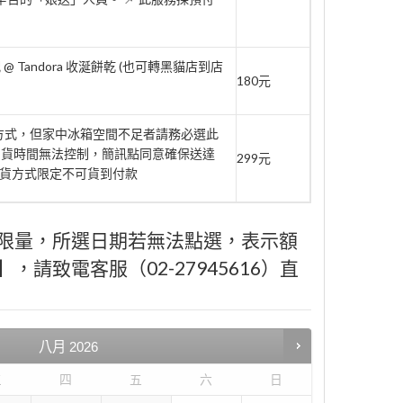
 Tandora 收涎餅乾 (也可轉黑貓店到店
180元
府方式，但家中冰箱空間不足者請務必選此
到貨時間無法控制，簡訊點同意確保送達
299元
此取貨方式限定不可貨到付款
限量，所選日期若無法點選，表示額
請致電客服（02-27945616）直
八月
2026
三
四
五
六
日