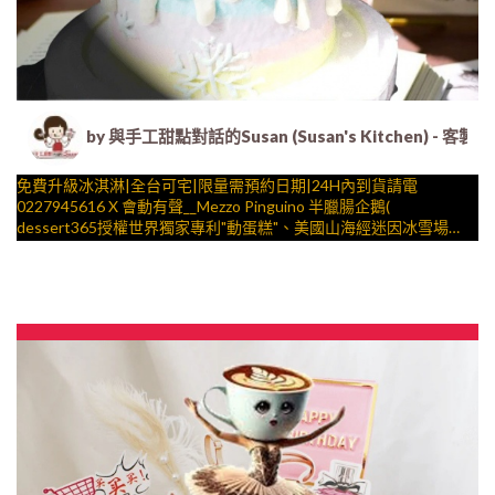
by 與手工甜點對話的Susan (Susan's Kitche
免費升級冰淇淋|全台可宅|限量需預約日期|24H內到貨請電
0227945616 X 會動有聲__Mezzo Pinguino 半臘腸企鵝(
dessert365授權世界獨家專利"動蛋糕"、美國山海經迷因冰雪場
景，造型不定期調整，陪孩子、壽星一起完成裝飾的慶祝時光 by
與手工甜點對話的SUSAN
– 生日蛋糕、冰淇淋蛋糕、客製化造型蛋糕、法式塔等手工甜點專
賣 | #*。.) ##… ….####