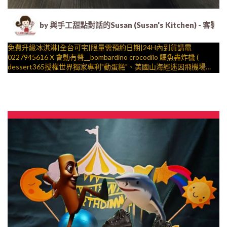
by 與手工甜點對話的Susan (Susan's Kitche
免費升級冰淇淋|全台可宅|限量需預約日期|24H內到貨請電
0227945616 X 會動有聲__bombardino crocodilo 鱷魚轟炸機 (
dessert365授權世界獨家專利"動蛋糕"、美國山海經迷因飛機場
景，造型不定期調整，陪孩子、壽星一起完成裝飾的慶祝時光 by
與手工甜點對話的SUSAN
– 生日蛋糕、冰淇淋蛋糕、客製化造型蛋糕、法式塔等手工甜點專
賣 | #*。.) ##… ….####