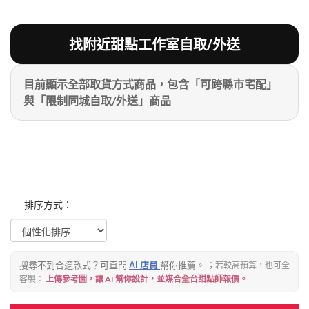
粉絲好康
加入甜點廚師接單平台
記住我
找附近甜點工作室自取/外送
目前顯示全部取貨方式商品，包含「可跨縣市宅配」
忘記密碼
註冊
與「限制同城自取/外送」商品
排序方式：
搜尋不到合適款式？可直問
AI 店員
幫你推薦。
；若較高預算，也可全
客製：
上傳參考圖，讓 AI 幫你設計，並媒合全台甜點師報價。