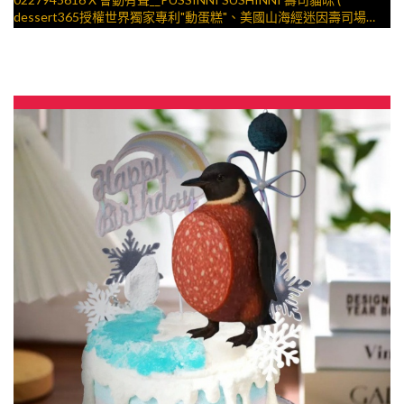
dessert365授權世界獨家專利"動蛋糕"、美國山海經迷因壽司場
景，造型不定期調整，陪孩子、壽星一起完成裝飾的慶祝時光 by
與手工甜點對話的SUSAN
– 生日蛋糕、冰淇淋蛋糕、客製化造型蛋糕、法式塔等手工甜點專
賣 | #*。.) ##… ….####