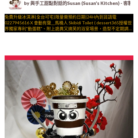
by 與手工甜點對話的Susan (Susan's Kitche
免費升級冰淇淋|全台可宅|限量需預約日期|24H內到貨請電
0227945616 X 會動有聲__馬桶人 Skibidi Toilet ( dessert365授權世
界獨家專利"動蛋糕"、附上詭異又搞笑的浴室場景，造型不定期調
整，陪孩子、壽星一起完成裝飾的慶祝時光 by
與手工甜點對話的SUSAN
– 生日蛋糕、冰淇淋蛋糕、客製化造型蛋糕、法式塔等手工甜點專
賣 | #*。.) ##… 迷因 ….####