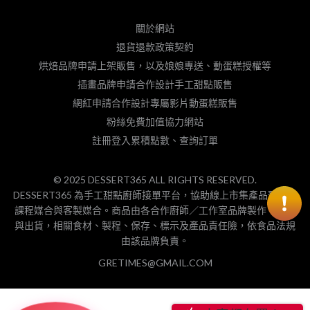
關於網站
退貨退款政策契約
烘焙品牌申請上架販售，以及娘娘專送、動蛋糕授權等
插畫品牌申請合作設計手工甜點販售
網紅申請合作設計專屬影片動蛋糕販售
粉絲免費加值協力網站
註冊登入累積點數、查詢訂單
© 2025 DESSERT365 ALL RIGHTS RESERVED.
DESSERT365 為手工甜點廚師接單平台，協助線上市集產品預購、
課程媒合與客製媒合。商品由各合作廚師／工作室品牌製作、包裝
與出貨，相關食材、製程、保存、標示及產品責任險，依食品法規
由該品牌負責。
GRETIMES@GMAIL.COM