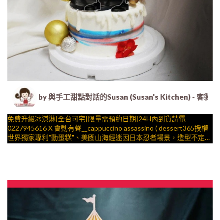
by 與手工甜點對話的Susan (Susan's Kitche
免費升級冰淇淋|全台可宅|限量需預約日期|24H內到貨請電
0227945616 X 會動有聲__cappuccino assassino ( dessert365授權
世界獨家專利"動蛋糕"、美國山海經迷因日本忍者場景，造型不定
期調整，陪孩子、壽星一起完成裝飾的慶祝時光 by
與手工甜點對話的SUSAN
– 生日蛋糕、冰淇淋蛋糕、客製化造型蛋糕、法式塔等手工甜點專
賣 | #*。.) ##… ….####