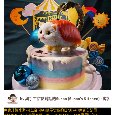
by 與手工甜點對話的Susan (Susan's Kitche
免費升級冰淇淋|全台可宅|限量需預約日期|24H內到貨請電
0227945616 X 會動有聲__PUSSINNI SUSHINNI 壽司貓咪 (