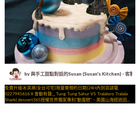
by 與手工甜點對話的Susan (Susan's Kitche
免費升級冰淇淋|全台可宅|限量需預約日期|24H內到貨請電
0227945616 X 會動有聲__Tung Tung Sahur VS Tralalero Tralala
Shark( dessert365授權世界獨家專利"動蛋糕"、美國山海經迷因場
景，造型不定期調整，陪孩子、壽星一起完成裝飾的慶祝時光 by
與手工甜點對話的SUSAN
– 生日蛋糕、冰淇淋蛋糕、客製化造型蛋糕、法式塔等手工甜點專
賣 | #*。.) ##… ….####