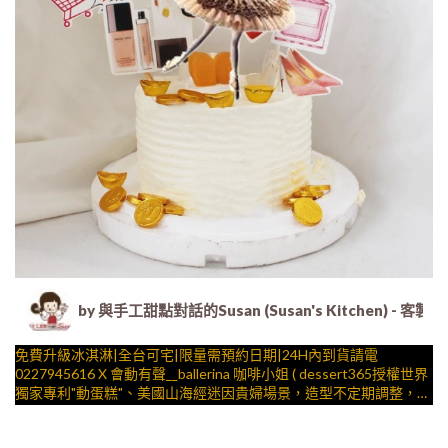
by 與手工甜點對話的Susan (Susan's Kitche
免費升級冰淇淋|全台可宅|限量需預約日期|24H內到貨請電
0227945616 X 會動有聲__ballerina 咖啡小姐 ( dessert365授權世界
獨家專利"動蛋糕"、美國山海經迷因貴婦場景，造型不定期調整，
陪孩子、壽星一起完成裝飾的慶祝時光 by
與手工甜點對話的SUSAN
– 生日蛋糕、冰淇淋蛋糕、客製化造型蛋糕、法式塔等手工甜點專