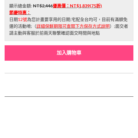
顯示總金額:
NT$2,446
優惠價：
NT$1,839
(75折)
節慶特惠：
日期
12號
為您計畫要享用的日期;宅配全台均可，目前有滿額免
運的活動唷;（
詳細保鮮期限可查閱下方保存方式說明
）;面交者
請主動與客服於前兩天聯繫確認面交時間與地點
加入購物車