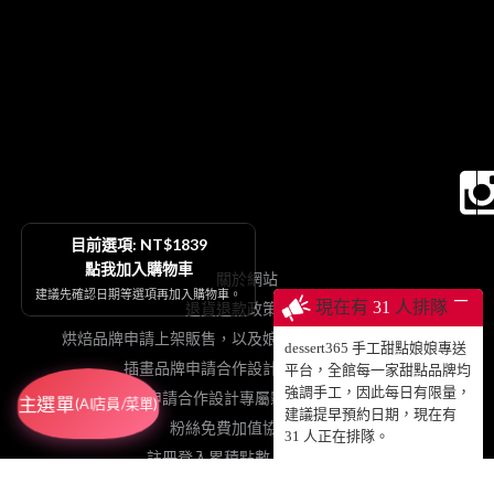
目前選項: NT$1839
點我加入購物車
關於網站
建議先確認日期等選項再加入購物車。
─
現在有
31
人排隊
退貨退款政策契約
烘焙品牌申請上架販售，以及娘娘專送、動蛋糕授權等
dessert365 手工甜點娘娘專送
插畫品牌申請合作設計手工甜點販售
平台，全館每一家甜點品牌均
強調手工，因此每日有限量，
網紅申請合作設計專屬影片動蛋糕販售
主選單
(AI店員/菜單)
建議提早預約日期，現在有
粉絲免費加值協力網站
31
人正在排隊。
註冊登入累積點數、查詢訂單