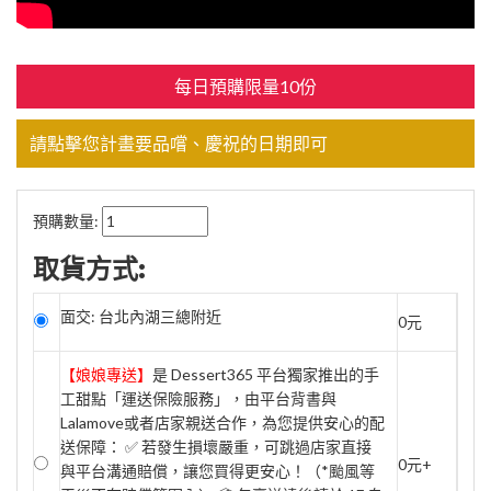
每日預購限量10份
請點擊您計畫要品嚐、慶祝的日期即可
預購數量:
取貨方式:
面交: 台北內湖三總附近
0元
【娘娘專送】
是 Dessert365 平台獨家推出的手
工甜點「運送保險服務」，由平台背書與
Lalamove或者店家親送合作，為您提供安心的配
送保障： ✅ 若發生損壞嚴重，可跳過店家直接
0元+
與平台溝通賠償，讓您買得更安心！（*颱風等