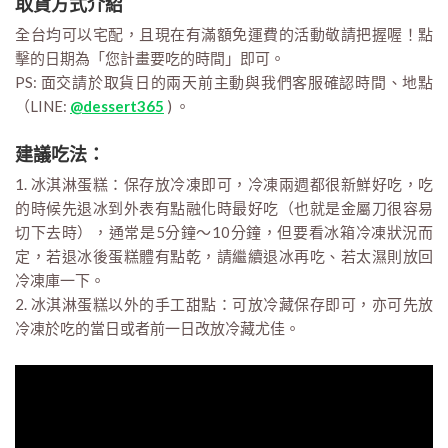
取貨方式介紹
全台均可以宅配，且現在有滿額免運費的活動敬請把握喔！點
擊的日期為「您計畫要吃的時間」即可。
PS: 面交請於取貨日的兩天前主動與我們客服確認時間、地點
（LINE:
@dessert365
) 。
建議吃法：
1. 冰淇淋蛋糕：保存放冷凍即可，冷凍兩週都很新鮮好吃，吃
的時候先退冰到外表有點融化時最好吃（也就是金屬刀很容易
切下去時），通常是5分鐘～10分鐘，但要看冰箱冷凍狀況而
定，若退冰後蛋糕體有點乾，請繼續退冰再吃、若太濕則放回
冷凍庫一下。
2. 冰淇淋蛋糕以外的手工甜點：可放冷藏保存即可，亦可先放
冷凍於吃的當日或者前一日改放冷藏尤佳。