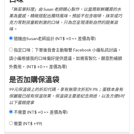
「無菜單料理」由 Susan 老師精心製作，以當周新鮮購買的水
果為靈感，精緻搭配出獨特風味。預設不包含咖啡、抹茶或巧
克力等對孩童較刺激的口味，只為您呈現清新自然的甜美滋
味。
隨機由Susan老師設計 (NT$ +0 => 差價為零)
指定口味：下單後我會主動聯繫 Facebook 小編私訊討論，
請小編根據我的口味偏好提供建議，如需客製化，願意酌補額
外費用。 (NT$ +0 => 差價為零)
是否加購保溫袋
99元保溫袋上的折扣代碼，享有無限次折扣9.9%；蛋糕本身有
保麗龍已經有保溫效果，保溫袋主要是紀念用途，以及方便8吋
以下蛋糕提拿
不需要 (NT$ +0 => 差價為零)
需要 (
NT$ +99
)