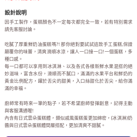
設計說明
因手工製作，蛋糕顏色不一定每次都完全一致，若有特別需求
請先客服討論。
吃膩了厚重鮮奶油蛋糕嗎?! 那你絕對要試試這款手工蛋糕,保證
顛覆你的味蕾，清爽滑順冰涼，讓人一口接一口!一個蛋糕，多
種口感。
每一口都可以享用到冰淇淋、以及各式各樣新鮮水果混搭的絕
妙滋味，富含水份，滑順而不膩口，滿滿的水果平台和鮮奶的
黃金比例配方，躍於舌尖的甜美，入口絲甜化於舌尖，給你滿
滿的幸福。
廚師常有時來一筆的點子，若不希望廚師發揮創意，記得主動
與客服溝通喔!
內含有日式雲朵蛋糕體，類似戚風蛋糕蛋更加綿密，(冰淇淋)奶
醬與日式雲朵蛋糕體間層搭配，更加清爽不甜膩。