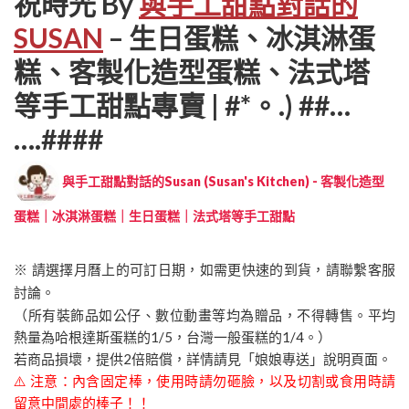
祝時光 By
與手工甜點對話的
SUSAN
– 生日蛋糕、冰淇淋蛋
糕、客製化造型蛋糕、法式塔
等手工甜點專賣 | #*。.) ##…
….####
與手工甜點對話的Susan (Susan's Kitchen) - 客製化造型
蛋糕｜冰淇淋蛋糕｜生日蛋糕｜法式塔等手工甜點
※ 請選擇月曆上的可訂日期，如需更快速的到貨，請聯繫客服
討論。
（所有裝飾品如公仔、數位動畫等均為贈品，不得轉售。平均
熱量為哈根達斯蛋糕的1/5，台灣一般蛋糕的1/4。）
若商品損壞，提供2倍賠償，詳情請見「娘娘專送」說明頁面。
⚠️ 注意：內含固定棒，使用時請勿砸臉，以及切割或食用時請
留意中間處的棒子！！