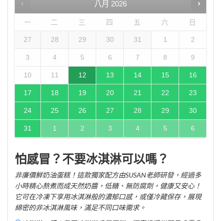
八月
2026
一
二
三
四
五
六
日
27
28
29
30
31
1
2
3
4
5
6
7
8
9
10
11
12
13
14
15
16
17
18
19
20
21
22
23
24
25
26
27
28
29
30
31
1
2
3
4
5
6
怕感冒？不要冰淇淋可以嗎？
非廉價鮮奶油蛋糕！這款獨家配方由SUSAN老師研發，經過多
小時精心熬煮而成天然奶醬，低糖、無防腐劑，健康又安心！
它可在冷凍下享用冰淇淋般的濃郁口感，或僅冷藏保存，展現
綿密的非冰淇淋風味，滿足不同口味需求。