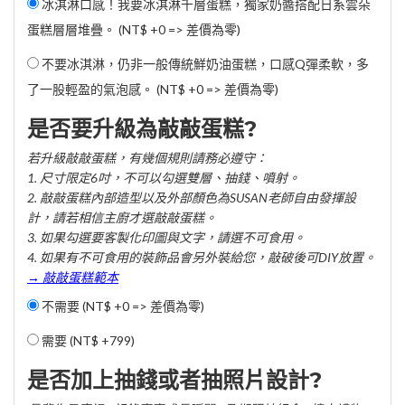
冰淇淋口感！我要冰淇淋千層蛋糕，獨家奶醬搭配日系雲朵
蛋糕層層堆疊。 (NT$ +0 => 差價為零)
不要冰淇淋，仍非一般傳統鮮奶油蛋糕，口感Q彈柔軟，多
了一股輕盈的氣泡感。 (NT$ +0 => 差價為零)
是否要升級為敲敲蛋糕?
若升級敲敲蛋糕，有幾個規則請務必遵守：
1. 尺寸限定6吋，不可以勾選雙層、抽錢、噴射。
2. 敲敲蛋糕內部造型以及外部顏色為SUSAN老師自由發揮設
計，請若相信主廚才選敲敲蛋糕。
3. 如果勾選要客製化印圖與文字，請選不可食用。
4. 如果有不可食用的裝飾品會另外裝給您，敲破後可DIY放置。
→ 敲敲蛋糕範本
不需要 (NT$ +0 => 差價為零)
需要 (
NT$ +799
)
是否加上抽錢或者抽照片設計?