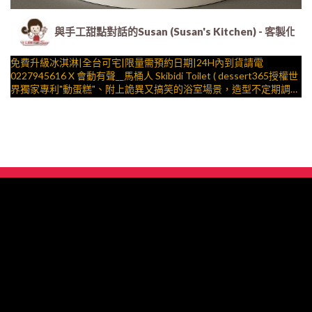
與手工甜點對話的Susan (Susan's Kitchen) 
免費升級冰淇淋|全台可宅|限量需預約日期|24H內到貨請電
0227945616 X 會動有聲__馬桶人 Skibidi Toilet ( dessert365授權世
界獨家專利"動蛋糕"、附上詭異又搞笑的浴室場景，造型不定期調
整，陪孩子、壽星一起完成裝飾的慶祝時光 by
與手工甜點對話的SUSAN
– 生日蛋糕、冰淇淋蛋糕、客製化造型蛋糕、法式塔等手工甜點專
賣 | #*。.) ##… 迷因 ….####