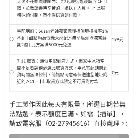
天災不在賠償範圍內） 📦 包裹送達後請於 1F 自
取，並敬請善待辛苦的「娘送」人員。 📌 此服
務採預付制，恕不提供貨到付款。
宅配到府：Susan老師獨家保護措施壞損機率1%
不到 | 甜點均為低糖天然配方無防腐劑冷凍嘗鮮
199元
期2週 | 此方案滿5000元免運
7-11 取貨：類似宅配到府方式，但家中冰箱空
間不足者請務必選此取貨方式，畢竟宅配到府到
0元
貨時間無法控制，簡訊點同意確保送達您地址附
近的7-11。 | 此取貨方式限定不可貨到付款
手工製作因此每天有限量，所選日期若無
法點選，表示額度已滿。如需【插單】，
請致電客服（02-27945616）直接處理。: