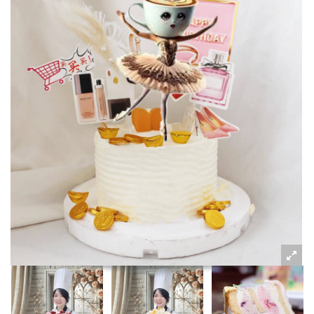
粉絲好康
加入甜點廚師接單平台
記住我
忘記密碼
註冊