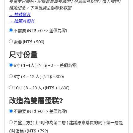
長輩生日慶祝 / 記錄寶寶成長瞬間 / 孕期照片紀念 / 情人禮物 /
結婚紀念，下單後請主動聯繫客服
→ 抽錢影片
→ 抽照片影片
不需要 (NT$ +0 => 差價為零)
需要 (
NT$ +500
)
尺寸份量
6寸 ( 1~4人 ) (NT$ +0 => 差價為零)
8寸 ( 4 ~ 12 人 ) (
NT$ +300
)
10寸 ( 8 ~ 20 人 ) (
NT$ +1,600
)
改造為雙層蛋糕?
不需要 (NT$ +0 => 差價為零)
希望上方加上4吋作為第二層 ( 建議原來購買的底下第一層是
6吋蛋糕 ) (
NT$ +799
)