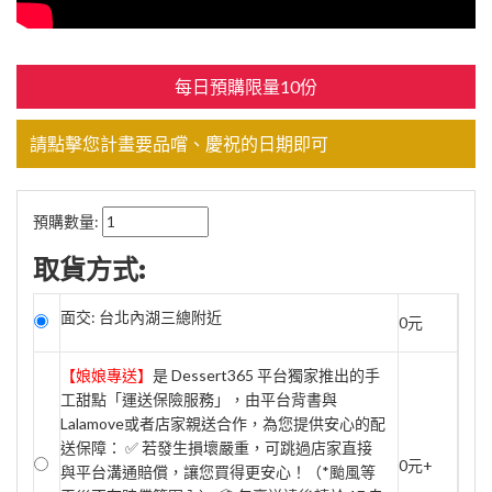
每日預購限量10份
請點擊您計畫要品嚐、慶祝的日期即可
預購數量:
取貨方式:
面交: 台北內湖三總附近
0元
【娘娘專送】
是 Dessert365 平台獨家推出的手
工甜點「運送保險服務」，由平台背書與
Lalamove或者店家親送合作，為您提供安心的配
送保障： ✅ 若發生損壞嚴重，可跳過店家直接
0元+
與平台溝通賠償，讓您買得更安心！（*颱風等