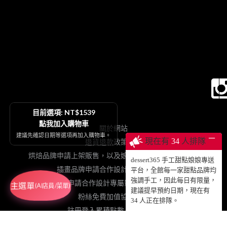
目前選項: NT$1539
點我加入購物車
關於網站
建議先確認日期等選項再加入購物車。
─
現在有
34
人排隊
退貨退款政策契約
烘焙品牌申請上架販售，以及娘娘專送、動蛋糕授權等
dessert365 手工甜點娘娘專送
插畫品牌申請合作設計手工甜點販售
平台，全館每一家甜點品牌均
強調手工，因此每日有限量，
網紅申請合作設計專屬影片動蛋糕販售
主選單
(AI店員/菜單)
建議提早預約日期，現在有
粉絲免費加值協力網站
34
人正在排隊。
註冊登入累積點數、查詢訂單