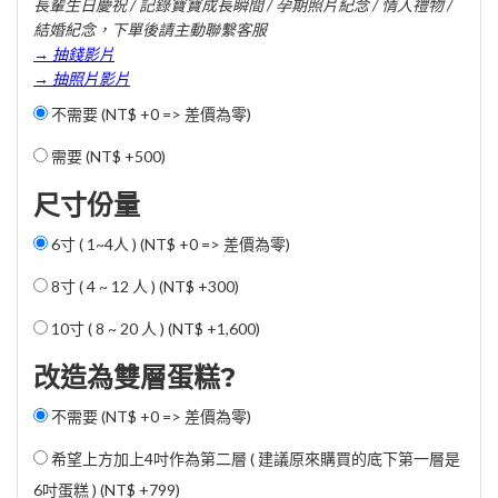
長輩生日慶祝 / 記錄寶寶成長瞬間 / 孕期照片紀念 / 情人禮物 /
結婚紀念，下單後請主動聯繫客服
→ 抽錢影片
→ 抽照片影片
不需要 (NT$ +0 => 差價為零)
需要 (
NT$ +500
)
尺寸份量
6寸 ( 1~4人 ) (NT$ +0 => 差價為零)
8寸 ( 4 ~ 12 人 ) (
NT$ +300
)
10寸 ( 8 ~ 20 人 ) (
NT$ +1,600
)
改造為雙層蛋糕?
不需要 (NT$ +0 => 差價為零)
希望上方加上4吋作為第二層 ( 建議原來購買的底下第一層是
6吋蛋糕 ) (
NT$ +799
)