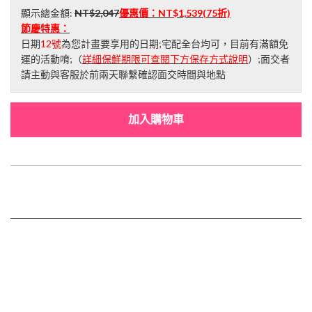
顯示總金額:
NT$2,047
優惠價：
NT$1,539
(75折)
節慶特惠：
日期
12號
為您計畫要享用的日期;宅配全台均可，目前有滿額免
運的活動唷;（
詳細保鮮期限可查閱下方保存方式說明
）;面交者
請主動與客服於前兩天聯繫確認面交時間與地點
加入購物車