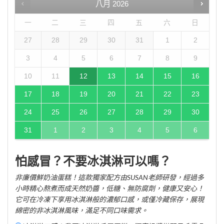
八月
2026
一
二
三
四
五
六
日
27
28
29
30
31
1
2
3
4
5
6
7
8
9
10
11
12
13
14
15
16
17
18
19
20
21
22
23
24
25
26
27
28
29
30
31
1
2
3
4
5
6
怕感冒？不要冰淇淋可以嗎？
非廉價鮮奶油蛋糕！這款獨家配方由SUSAN老師研發，經過多
小時精心熬煮而成天然奶醬，低糖、無防腐劑，健康又安心！
它可在冷凍下享用冰淇淋般的濃郁口感，或僅冷藏保存，展現
綿密的非冰淇淋風味，滿足不同口味需求。