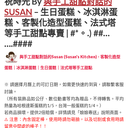
祝時光 By
與手工甜點對話的
SUSAN
– 生日蛋糕、冰淇淋蛋
糕、客製化造型蛋糕、法式塔
等手工甜點專賣 | #*。.) ##…
….####
與手工甜點對話的Susan (Susan's Kitchen) - 客製化造型
蛋糕｜冰淇淋蛋糕｜生日蛋糕｜法式塔等手工甜點
※ 請選擇月曆上的可訂日期，如需更快速的到貨，請聯繫客服
討論。
（所有裝飾品如公仔、數位動畫等均為贈品，不得轉售。平均
熱量為哈根達斯蛋糕的1/5，台灣一般蛋糕的1/4。）
若商品損壞，提供2倍賠償，詳情請見「娘娘專送」說明頁面。
⚠️ 注意：內含固定棒，使用時請勿砸臉，以及切割或食用時請
留意中間處的棒子！！