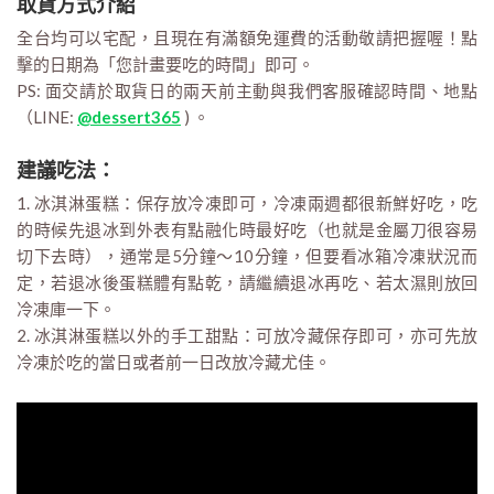
取貨方式介紹
全台均可以宅配，且現在有滿額免運費的活動敬請把握喔！點
擊的日期為「您計畫要吃的時間」即可。
PS: 面交請於取貨日的兩天前主動與我們客服確認時間、地點
（LINE:
@dessert365
) 。
建議吃法：
1. 冰淇淋蛋糕：保存放冷凍即可，冷凍兩週都很新鮮好吃，吃
的時候先退冰到外表有點融化時最好吃（也就是金屬刀很容易
切下去時），通常是5分鐘～10分鐘，但要看冰箱冷凍狀況而
定，若退冰後蛋糕體有點乾，請繼續退冰再吃、若太濕則放回
冷凍庫一下。
2. 冰淇淋蛋糕以外的手工甜點：可放冷藏保存即可，亦可先放
冷凍於吃的當日或者前一日改放冷藏尤佳。