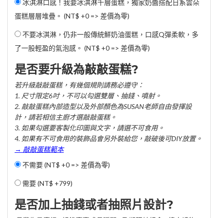
冰淇淋口感！我要冰淇淋千層蛋糕，獨家奶醬搭配日系雲朵
蛋糕層層堆疊。 (NT$ +0 => 差價為零)
不要冰淇淋，仍非一般傳統鮮奶油蛋糕，口感Q彈柔軟，多
了一股輕盈的氣泡感。 (NT$ +0 => 差價為零)
是否要升級為敲敲蛋糕?
若升級敲敲蛋糕，有幾個規則請務必遵守：
1. 尺寸限定6吋，不可以勾選雙層、抽錢、噴射。
2. 敲敲蛋糕內部造型以及外部顏色為SUSAN老師自由發揮設
計，請若相信主廚才選敲敲蛋糕。
3. 如果勾選要客製化印圖與文字，請選不可食用。
4. 如果有不可食用的裝飾品會另外裝給您，敲破後可DIY放置。
→ 敲敲蛋糕範本
不需要 (NT$ +0 => 差價為零)
需要 (
NT$ +799
)
是否加上抽錢或者抽照片設計?