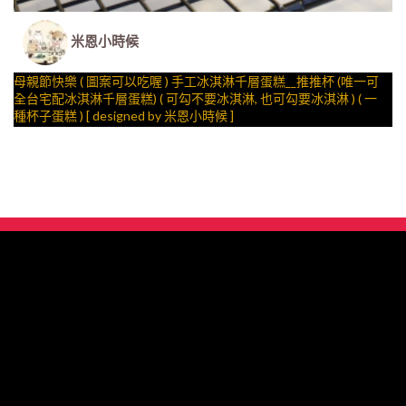
米恩小時候
母親節快樂 ( 圖案可以吃喔 ) 手工冰淇淋千層蛋糕__推推杯 (唯一可
全台宅配冰淇淋千層蛋糕) ( 可勾不要冰淇淋, 也可勾要冰淇淋 ) ( 一
種杯子蛋糕 ) [ designed by 米恩小時候 ]