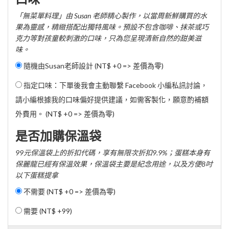
「無菜單料理」由 Susan 老師精心製作，以當周新鮮購買的水
果為靈感，精緻搭配出獨特風味。預設不包含咖啡、抹茶或巧
克力等對孩童較刺激的口味，只為您呈現清新自然的甜美滋
味。
隨機由Susan老師設計 (NT$ +0 => 差價為零)
指定口味：下單後我會主動聯繫 Facebook 小編私訊討論，
請小編根據我的口味偏好提供建議，如需客製化，願意酌補額
外費用。 (NT$ +0 => 差價為零)
是否加購保溫袋
99元保溫袋上的折扣代碼，享有無限次折扣9.9%；蛋糕本身有
保麗龍已經有保溫效果，保溫袋主要是紀念用途，以及方便8吋
以下蛋糕提拿
不需要 (NT$ +0 => 差價為零)
需要 (
NT$ +99
)