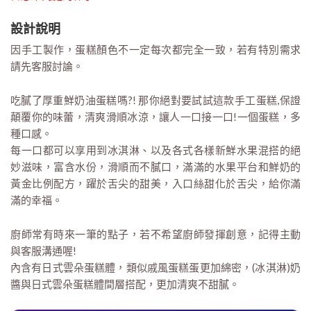
設計說明
因手工製作，蛋糕顏色不一定每次都完全一致，若有特別需求
請先客服討論。
吃膩了厚重鮮奶油蛋糕嗎?! 那你絕對要試試這款手工蛋糕,保證
顛覆你的味蕾，清爽滑順冰涼，讓人一口接一口!一個蛋糕，多
種口感。
每一口都可以享用到冰淇淋、以及各式各樣新鮮水果混搭的絕
妙滋味，富含水份，滑順而不膩口，滿滿的水果平台和鮮奶的
黃金比例配方，躍於舌尖的甜美，入口絲甜化於舌尖，給你滿
滿的幸福。
廚師常有時來一筆的點子，若不希望廚師發揮創意，記得主動
與客服溝通喔!
內含有日式雲朵蛋糕體，類似戚風蛋糕蛋更加綿密，(冰淇淋)奶
醬與日式雲朵蛋糕體間層搭配，更加清爽不甜膩。