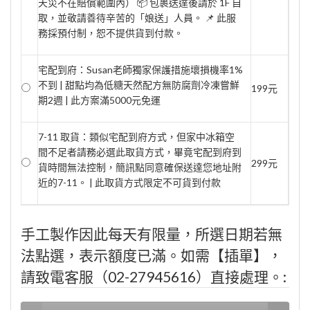
天災不在賠償範圍內） 📦 包裹送達後請於 1F 自
取，並敬請善待辛苦的「娘送」人員。 📌 此服
務採預付制，恕不提供貨到付款。
宅配到府：Susan老師獨家保護措施壞損機率1%
不到 | 甜點均為低糖天然配方無防腐劑冷凍嘗鮮
199元
期2週 | 此方案滿5000元免運
7-11 取貨：類似宅配到府方式，但家中冰箱空
間不足者請務必選此取貨方式，畢竟宅配到府到
299元
貨時間無法控制，簡訊點同意確保送達您地址附
近的7-11。 | 此取貨方式限定不可貨到付款
手工製作因此每天有限量，所選日期若無
法點選，表示額度已滿。如需【插單】，
請致電客服（02-27945616）直接處理。: