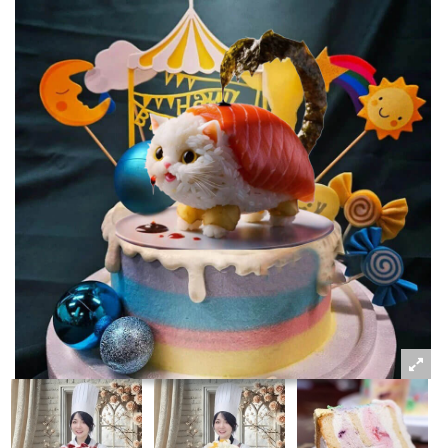
粉絲好康
加入甜點廚師接單平台
記住我
忘記密碼
註冊