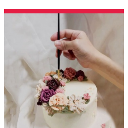
賣 | #*。.) ##… 時尚花束捧花 母親最愛我愛你 ….####