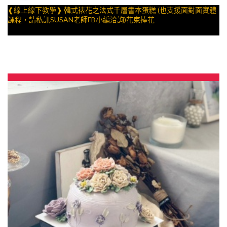
❰線上線下教學❱ 韓式裱花之法式千層書本蛋糕 (也支援面對面實體
課程，請私訊SUSAN老師FB小編洽詢)花束捧花