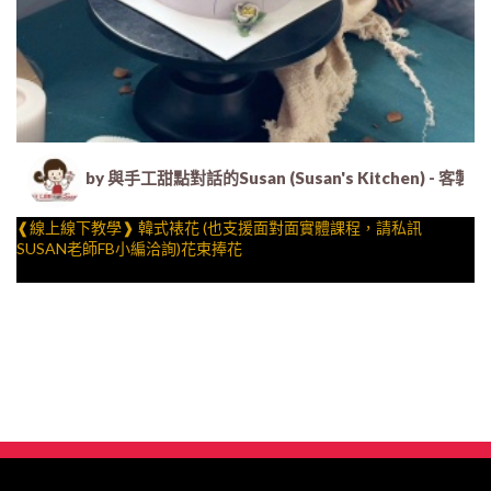
by 與手工甜點對話的Susan (Susan's Kitche
❰線上線下教學❱ 韓式裱花 (也支援面對面實體課程，請私訊
SUSAN老師FB小編洽詢)花束捧花