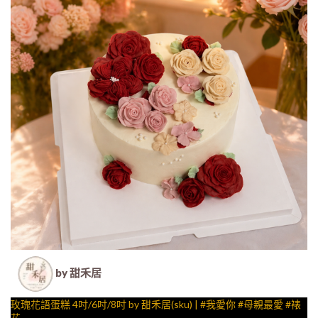
by 甜禾居
玫瑰花語蛋糕 4吋/6吋/8吋 by 甜禾居(sku) | #我愛你 #母親最愛 #裱
花