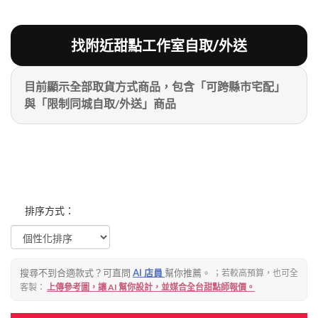
粉絲好康
加入甜點廚師接單平台
記住我
找附近甜點工作室自取/外送
目前顯示全部取貨方式商品，包含「可跨縣市宅配」
忘記密碼
註冊
與「限制同城自取/外送」商品
排序方式：
搜尋不到合適款式？可直問
AI 店員
幫你推薦。
；若較高預算，也可全
客製：
上傳參考圖，讓 AI 幫你設計，並媒合全台甜點師報價。