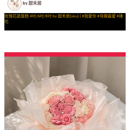
by 甜禾居
玫瑰花語蛋糕 4吋/6吋/8吋 by 甜禾居(sku) | #我愛你 #母親最愛 #裱
花