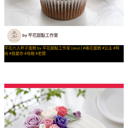
by 芊花甜點工作室
芊花六入杯子蛋糕 by 芊花甜點工作室 (sku) | #裱花蛋糕 #公主 #時
尚 #我愛你 #母親 #老闆