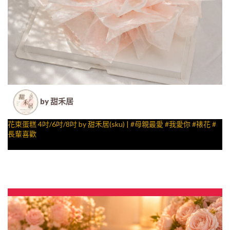
by 甜禾居
花束蛋糕 4吋/6吋/8吋 by 甜禾居(sku) | #母親最愛 #我愛你 #裱花 #
長輩喜歡