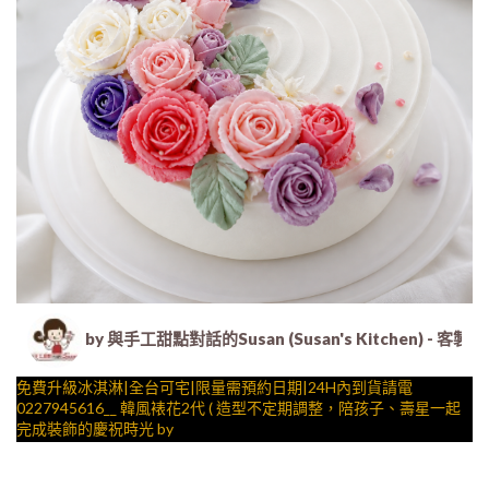
by 與手工甜點對話的Susan (Susan's Kitche
免費升級冰淇淋|全台可宅|限量需預約日期|24H內到貨請電
0227945616__ 韓風裱花2代 ( 造型不定期調整，陪孩子、壽星一起
完成裝飾的慶祝時光 by
與手工甜點對話的SUSAN
– 生日蛋糕、冰淇淋蛋糕、客製化造型蛋糕、法式塔等手工甜點專