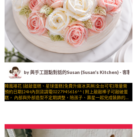
by 與手工甜點對話的Susan (Susan's Kitche
韓風裱花 |敲敲蛋糕、星球蛋糕|免費升級冰淇淋|全台可宅|限量需
預約日期|24H內到貨請電0227945616^^ ( 附上敲敲棒子可敲破蛋
糕， 內部與外部造型不定期調整，陪孩子、壽星一起完成裝飾的慶
祝時光 by
與手工甜點對話的SUSAN
– 生日蛋糕、冰淇淋蛋糕、客製化造型蛋糕、法式塔等手工甜點專
賣 | #*。.) ##… ….(..平均哈根達斯蛋糕熱量的1/5台灣蛋糕的1/4)）
##時尚花束捧花 母親最愛我愛你