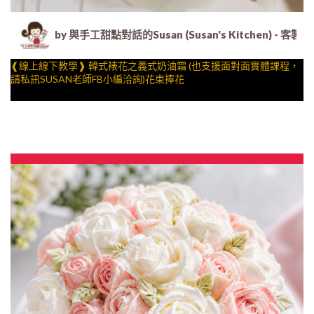
by 與手工甜點對話的Susan (Susan's Kitche
❰線上線下教學❱ 韓式裱花之義式奶油霜 (也支援面對面實體課程，
請私訊SUSAN老師FB小編洽詢)花束捧花