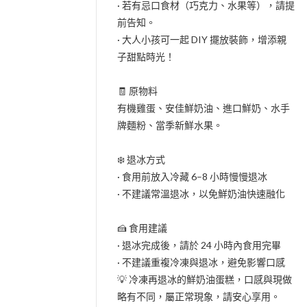
· 若有忌口食材（巧克力、水果等），請提
前告知。
· 大人小孩可一起 DIY 擺放裝飾，增添親
子甜點時光！
🧾 原物料
有機雞蛋、安佳鮮奶油、進口鮮奶、水手
牌麵粉、當季新鮮水果。
❄️ 退冰方式
· 食用前放入冷藏 6–8 小時慢慢退冰
· 不建議常溫退冰，以免鮮奶油快速融化
🍰 食用建議
· 退冰完成後，請於 24 小時內食用完畢
· 不建議重複冷凍與退冰，避免影響口感
💡 冷凍再退冰的鮮奶油蛋糕，口感與現做
略有不同，屬正常現象，請安心享用。