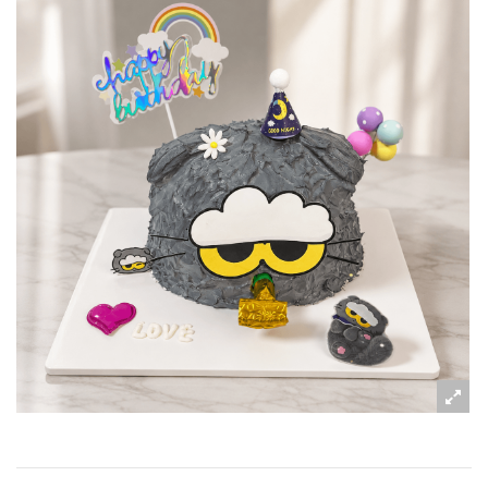
粉絲好康
加入甜點廚師接單平台
記住我
忘記密碼
註冊