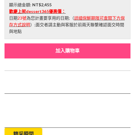
顯示總金額:
NT$2,455
歡慶上架dessert365優惠價：
日期
23號
為您計畫要享用的日期;（
詳細保鮮期限可查閱下方保
存方式說明
）;面交者請主動與客服於前兩天聯繫確認面交時間
與地點
加入購物車
精采瞬間