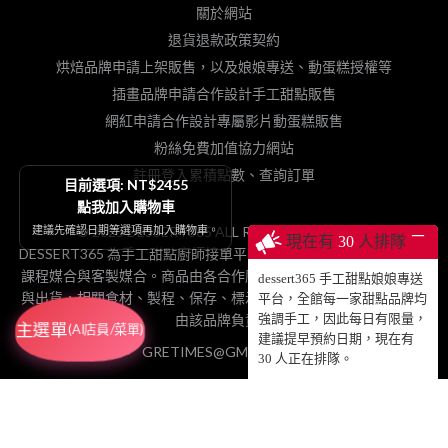
關於網站
退貨退款政策契約
烘焙品牌申請上架販售，以及娘娘專送、動蛋糕授權等
插畫品牌申請合作設計手工甜點販售
網紅申請合作設計專屬影片動蛋糕販售
粉絲免費加值協力網站
註冊登入累積點數、查詢訂單
目前選項: NT$2455
點我加入購物車
© 2025 DESSERT365 ALL RIGHTS RESERVED.
建議先確認日期等選項再加入購物車。
─
現在有
30
人排隊
DESSERT365 為手工甜點廚師接單平台，協助線上市集產品預購、
課程媒合與客製媒合。商品由各合作廚師／工作室品牌製作、包裝
dessert365 手工甜點娘娘專送
與出貨，相關食材、製程、保存、標示及產品責任險，依食品法規
平台，全館每一家甜點品牌均
由該品牌負責。
強調手工，因此每日有限量，
主選單
(AI店員/菜單)
建議提早預約日期，現在有
GRETIMES@GMAIL.COM
30
人正在排隊。