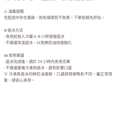
⚠️ 溫馨提醒
宅配途中存在風險，如有損壞恕不負責，下單前請先評估。
❄️ 退冰方式
· 食用前放入冷藏 6–8 小時慢慢退冰
· 不建議常溫退冰，以免鮮奶油快速融化
🍰 食用建議
· 退冰完成後，請於 24 小時內食用完畢
· 不建議重複冷凍與退冰，避免影響口感
💡 冷凍再退冰的鮮奶油蛋糕，口感與現做略有不同，屬正常現
象，請安心享用。