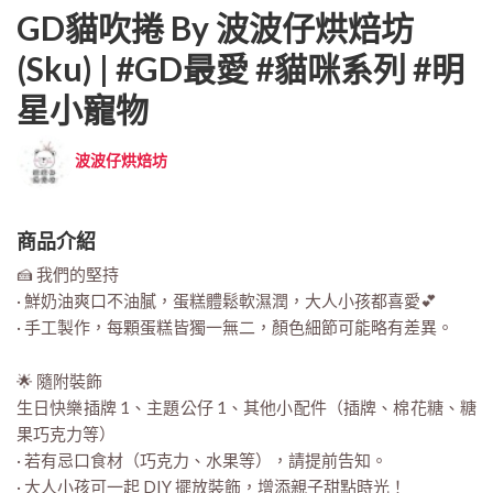
GD貓吹捲 By 波波仔烘焙坊
(sku) | #GD最愛 #貓咪系列 #明
星小寵物
波波仔烘焙坊
商品介紹
🍰 我們的堅持
· 鮮奶油爽口不油膩，蛋糕體鬆軟濕潤，大人小孩都喜愛💕
· 手工製作，每顆蛋糕皆獨一無二，顏色細節可能略有差異。
🌟 隨附裝飾
生日快樂插牌 1、主題公仔 1、其他小配件（插牌、棉花糖、糖
果巧克力等）
· 若有忌口食材（巧克力、水果等），請提前告知。
· 大人小孩可一起 DIY 擺放裝飾，增添親子甜點時光！