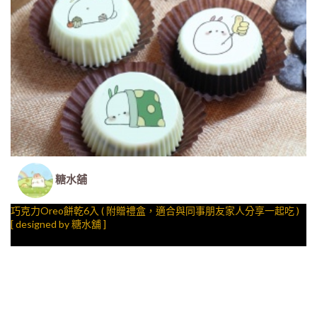
糖水舖
巧克力Oreo餅乾6入 ( 附贈禮盒，適合與同事朋友家人分享一起吃 )
[ designed by 糖水舖 ]