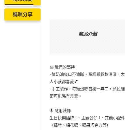
媽咪分享
商品介紹
🍰 我們的堅持
· 鮮奶油爽口不油膩，蛋糕體鬆軟濕潤，大
人小孩都喜愛💕
· 手工製作，每顆蛋糕皆獨一無二，顏色細
節可能略有差異。
🌟 隨附裝飾
生日快樂插牌 1、主題公仔 1、其他小配件
（插牌、棉花糖、糖果巧克力等）