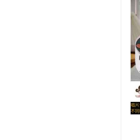
光 b
….##
唱片蛋
不同
宅|
022
與手
授權
– 
造型
糕、