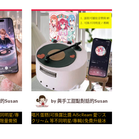
製化造型蛋
星一起完成裝飾的慶祝時光 by
– 生日蛋糕、冰淇淋蛋糕、客製化造型蛋
.) ##…
糕、法式塔等手工甜點專賣 | #*。.) ##…
明星公主系列 ….####
 客製化造型蛋糕｜冰淇淋蛋糕｜生日蛋糕｜法式塔等手工甜點
Susan (Susan's Kitchen) - 客製化造型蛋糕｜冰淇淋蛋糕
by 與手工甜點對話的Susan (Susan's
不同明星/專
唱片蛋糕(可換露比醬 AiScReam 愛♡ス
|限量需預
クリ～ム 等不同明星/專輯)|免費升級冰
616 X 會
淇淋|全台可宅|限量需預約日期|24H內到
世界獨家專
貨請電0227945616 X 會動有聲__ (
與手工甜點對話的SUSAN
不定期調
製化造型蛋
dessert365授權世界獨家專利"動蛋糕"、
– 生日蛋糕、冰淇淋蛋糕、客製化造型蛋