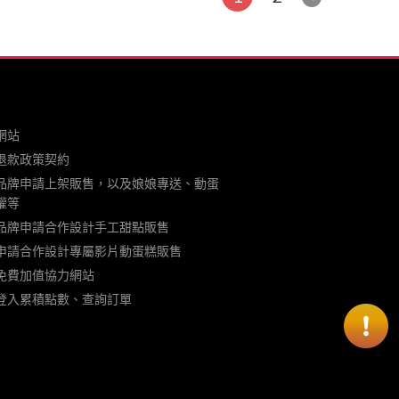
光 by
….####
網站
退款政策契約
品牌申請上架販售，以及娘娘專送、動蛋
權等
品牌申請合作設計手工甜點販售
申請合作設計專屬影片動蛋糕販售
免費加值協力網站
登入累積點數、查詢訂單