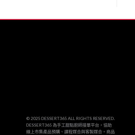
裝飾
….##
© 2025 DESSERT365 ALL RIGHTS RESERVED.
DESSERT365 為手工甜點廚師接單平台，協助
線上市集產品預購、課程媒合與客製媒合。商品