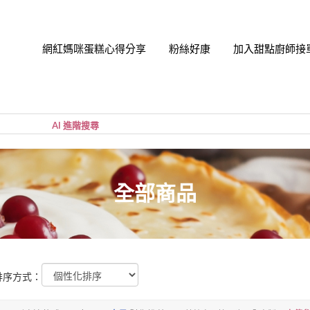
網紅媽咪蛋糕心得分享
粉絲好康
加入甜點廚師接
帳號
您的購
小計:
密碼
全部商品
排序方式：
忘記密