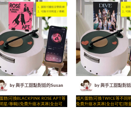
y
##
裝飾的慶祝時光 by
….####
by 與手工甜點對話的Susan (Susan's Kitchen) -
by 與手工甜點對話的
糕(可換BLACKPINK ROSE APT等
唱片蛋糕(可換TWICE等不同明
明星/專輯)|免費升級冰淇淋|全台可
免費升級冰淇淋|全台可宅|限
限量需預約日期|24H內到貨請電
期|24H內到貨請電022794561
7945616 X 會動有聲__ ( dessert365
工甜點對話的SUSAN
聲__ ( dessert365授權世界
與手工甜點對話的SUSAN
世界獨家專利"動蛋糕"、派對裝飾，
生日蛋糕、冰淇淋蛋糕、客製化造型蛋
糕"、派對裝飾，造型不定期
– 生日蛋糕、冰淇淋蛋糕、客
不定期調整，陪孩子、壽星一起完成
法式塔等手工甜點專賣 | #*。.) ##…
子、壽星一起完成裝飾的慶祝時
糕、法式塔等手工甜點專賣 | #*。