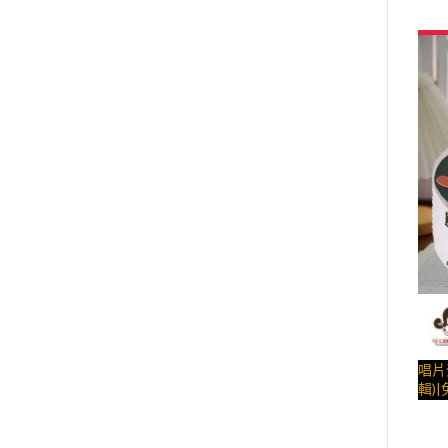
一起
– 
糕、
唱片
輯)
約日期
動有聲
與手
利"
– 