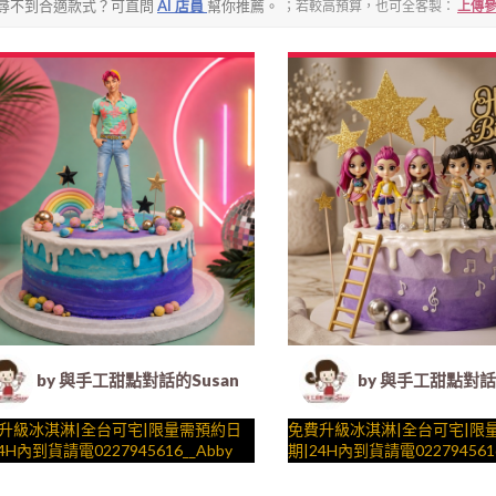
尋不到合適款式？可直問
AI 店員
幫你推薦。
；若較高預算，也可全客製：
上傳參
by 與手工甜點對話的Susan (Susan's Kitchen) -
by 與手工甜點對話的
升級冰淇淋|全台可宅|限量需預約日
免費升級冰淇淋|全台可宅|限
4H內到貨請電0227945616__Abby
期|24H內到貨請電02279456
團之Saja Boys ( 附上KPOP嘻哈唱
團 ( 附上3個實體公仔，以及K
景 造型不定期調整，陪孩子、壽星
工甜點對話的SUSAN
片場景， 造型不定期調整，陪孩子、壽
與手工甜點對話的SUSAN