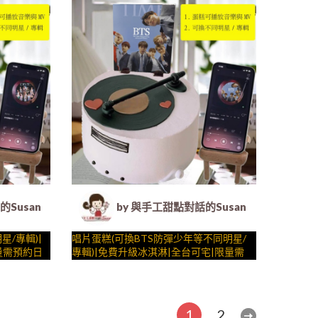
裝飾的慶祝時光 by
….####
 客製化造型蛋糕｜冰淇淋蛋糕｜生日蛋糕｜法式塔等手工甜點
Susan (Susan's Kitchen) - 客製化造型蛋糕｜冰淇淋蛋糕
by 與手工甜點對話的Susan (Susan's
星/專輯)|
唱片蛋糕(可換BTS防彈少年等不同明星/
量需預約日
專輯)|免費升級冰淇淋|全台可宅|限量需
6 X 會動有
預約日期|24H內到貨請電0227945616 X
獨家專利"動蛋
會動有聲__ ( dessert365授權世界獨家專
與手工甜點對話的SUSAN
調整，陪孩
製化造型蛋
利"動蛋糕"、派對裝飾，造型不定期調
– 生日蛋糕、冰淇淋蛋糕、客製化造型蛋
光 by
.) ##…
整，陪孩子、壽星一起完成裝飾的慶祝時
糕、法式塔等手工甜點專賣 | #*。.) ##…
1
2