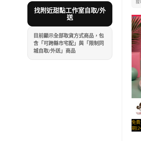
搜
找附近甜點工作室自取/外
送
目前顯示全部取貨方式商品，包
含「可跨縣市宅配」與「限制同
城自取/外送」商品
免費
期|2
獵魔女
片街
與手