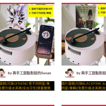
陪孩子、壽星一起完成裝飾的慶祝時
法式塔等手工甜點專賣 | #*。.) ##…
整，陪孩子、壽星一起完成裝
糕、法式塔等手工甜點專賣 | #*。
y
##
光 by
….####
by 與手工甜點對話的Susan (Susan's Kitchen) -
by 與手工甜點對話的
蛋糕(可換GFRIEND 等不同明星/專
唱片蛋糕(可換BLACKPINK Ji
|免費升級冰淇淋|全台可宅|限量需預
明星/專輯)|免費升級冰淇淋|
|24H內到貨請電0227945616 X 會
量需預約日期|24H內到貨請電
__ ( dessert365授權世界獨家專
工甜點對話的SUSAN
0227945616 X 會動有聲__ ( de
與手工甜點對話的SUSAN
動蛋糕"、派對裝飾，造型不定期調
生日蛋糕、冰淇淋蛋糕、客製化造型蛋
授權世界獨家專利"動蛋糕"、
– 生日蛋糕、冰淇淋蛋糕、客
陪孩子、壽星一起完成裝飾的慶祝時
法式塔等手工甜點專賣 | #*。.) ##…
造型不定期調整，陪孩子、壽
糕、法式塔等手工甜點專賣 | #*。