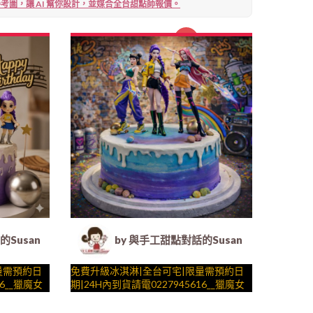
考圖，讓 AI 幫你設計，並媒合全台甜點師報價。
1
2
 客製化造型蛋糕｜冰淇淋蛋糕｜生日蛋糕｜法式塔等手工甜點
Susan (Susan's Kitchen) - 客製化造型蛋糕｜冰淇淋蛋糕
by 與手工甜點對話的Susan (Susan's
量需預約日
免費升級冰淇淋|全台可宅|限量需預約日
16__獵魔女
期|24H內到貨請電0227945616__獵魔女
POP明星唱
團 ( 選附實體公仔、附上KPOP嘻哈明星
唱片街景 造型不定期調整，陪孩子、壽
與手工甜點對話的SUSAN