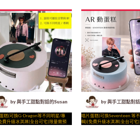
完成裝飾的慶祝時光 by
生日蛋糕、冰淇淋蛋糕、客製化造型蛋
星一起完成裝飾的慶祝時光 by
– 生日蛋糕、冰淇淋蛋糕、客
法式塔等手工甜點專賣 | #*。.) ##…
糕、法式塔等手工甜點專賣 | #*。
公主最愛 ….####
酷炫公主系列 ….####
by 與手工甜點對話的Susan (Susan's Kitchen) -
by 與手工甜點對話的
蛋糕(可換G-Dragon等不同明星/專
唱片蛋糕(可換Seventeen 等
|免費升級冰淇淋|全台可宅|限量需預
輯)|免費升級冰淇淋|全台可宅
|24H內到貨請電0227945616 X 會
約日期|24H內到貨請電0227945
__ ( dessert365授權世界獨家專
工甜點對話的SUSAN
動有聲__ ( dessert365授權
與手工甜點對話的SUSAN
動蛋糕"、派對裝飾，造型不定期調
生日蛋糕、冰淇淋蛋糕、客製化造型蛋
利"動蛋糕"、派對裝飾，造型
– 生日蛋糕、冰淇淋蛋糕、客