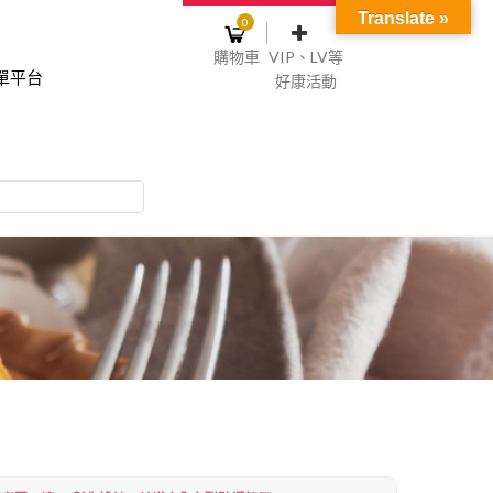
Translate »
0
購物車
VIP、LV等
單平台
好康活動
登入或註冊
購物車
物車裡面沒有商品
NT$0
記住我
碼
註冊