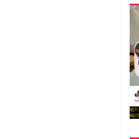
整，
糕、
光 b
….##
唱片
輯)
約日期
動有聲
與手
利"
– 
整，
糕、