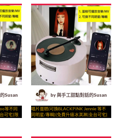
飾的慶祝時
.) ##…
派對裝飾，造型不定期調整，陪孩子、壽
糕、法式塔等手工甜點專賣 | #*。.) ##…
星一起完成裝飾的慶祝時光 by
….####
 客製化造型蛋糕｜冰淇淋蛋糕｜生日蛋糕｜法式塔等手工甜點
Susan (Susan's Kitchen) - 客製化造型蛋糕｜冰淇淋蛋糕
by 與手工甜點對話的Susan (Susan's
soo等不同
唱片蛋糕(可換BLACKPINK Jennie 等不
全台可宅|限
同明星/專輯)|免費升級冰淇淋|全台可宅|
限量需預約日期|24H內到貨請電
ssert365
0227945616 X 會動有聲__ ( dessert365
與手工甜點對話的SUSAN
派對裝飾，
製化造型蛋
授權世界獨家專利"動蛋糕"、派對裝飾，
– 生日蛋糕、冰淇淋蛋糕、客製化造型蛋
星一起完成
.) ##…
造型不定期調整，陪孩子、壽星一起完成
糕、法式塔等手工甜點專賣 | #*。.) ##…