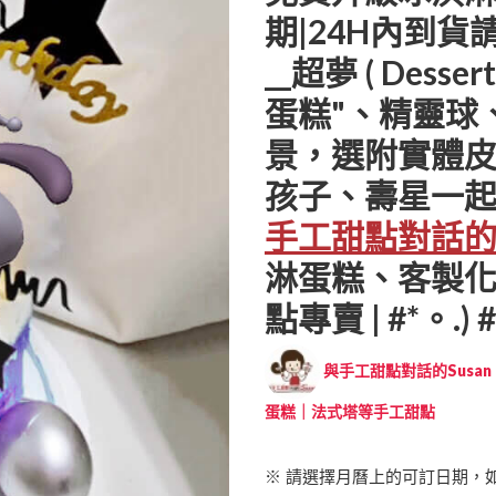
期|24H內到貨請
__超夢 ( Des
蛋糕"、精靈球
景，選附實體
孩子、壽星一起
手工甜點對話的S
淋蛋糕、客製
點專賣 | #*。.) #
與手工甜點對話的Susan (
蛋糕｜法式塔等手工甜點
※ 請選擇月曆上的可訂日期，