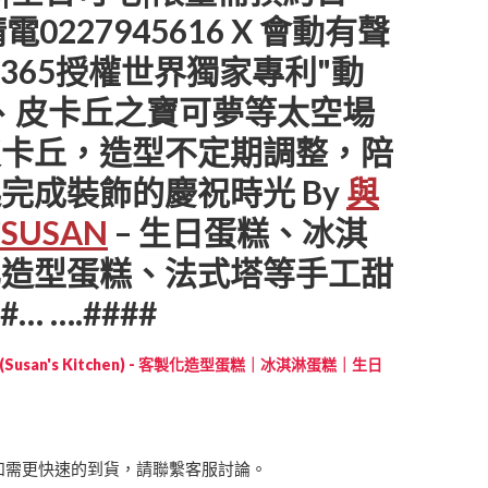
電0227945616 X 會動有聲
sert365授權世界獨家專利"動
、皮卡丘之寶可夢等太空場
皮卡丘，造型不定期調整，陪
完成裝飾的慶祝時光 By
與
USAN
– 生日蛋糕、冰淇
化造型蛋糕、法式塔等手工甜
#… ….####
Susan's Kitchen) - 客製化造型蛋糕｜冰淇淋蛋糕｜生日
如需更快速的到貨，請聯繫客服討論。