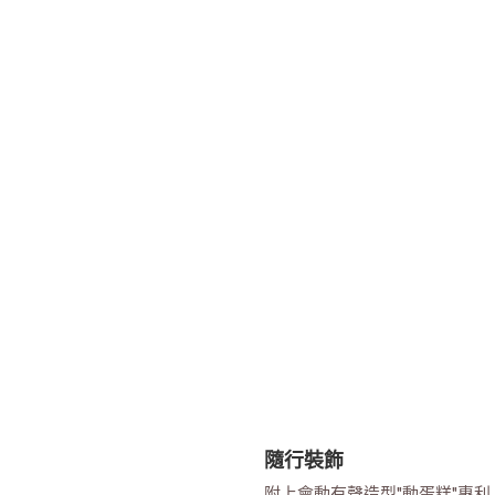
隨行裝飾
附上會動有聲造型"動蛋糕"專