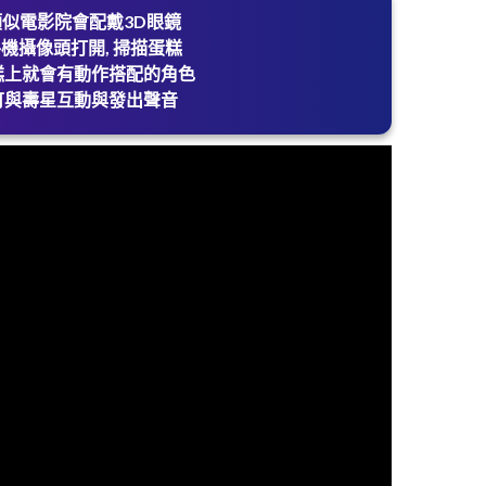
類似電影院會配戴3D眼鏡
機攝像頭打開, 掃描蛋糕
糕上就會有動作搭配的角色
可與壽星互動與發出聲音