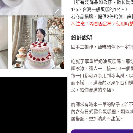
（所有裝飾品如公仔、數位動
1/5，台灣一般蛋糕的1/4。）
若商品損壞，提供2倍賠償，詳
⚠️ 注意：內含固定棒，使用
設計說明
因手工製作，蛋糕顏色不一定
吃膩了厚重鮮奶油蛋糕嗎?! 
順冰涼，讓人一口接一口!一個
每一口都可以享用到冰淇淋、
而不膩口，滿滿的水果平台和
尖，給你滿滿的幸福。
廚師常有時來一筆的點子，若不
內含有日式雲朵蛋糕體，類似戚
層搭配，更加清爽不甜膩。