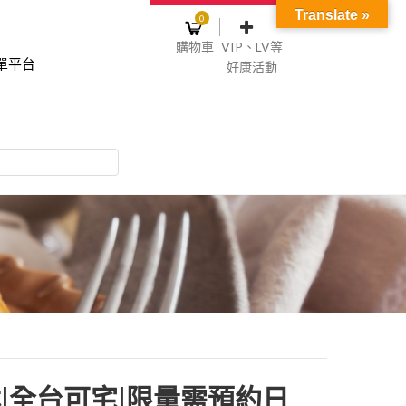
Translate »
0
購物車
VIP、LV等
單平台
好康活動
登入或註冊
購物車
物車裡面沒有商品
NT$0
記住我
碼
註冊
|全台可宅|限量需預約日