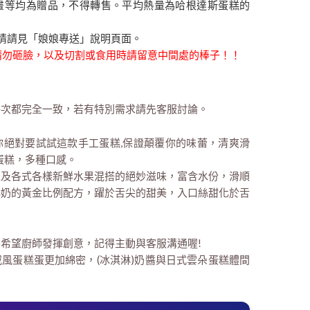
畫等均為贈品，不得轉售。平均熱量為哈根達斯蛋糕的
情請見「娘娘專送」說明頁面。
時請勿砸臉，以及切割或食用時請留意中間處的棒子！！
每次都完全一致，若有特別需求請先客服討論。
那你絕對要試試這款手工蛋糕,保證顛覆你的味蕾，清爽滑
蛋糕，多種口感。
以及各式各樣新鮮水果混搭的絕妙滋味，富含水份，滑順
鮮奶的黃金比例配方，躍於舌尖的甜美，入口絲甜化於舌
希望廚師發揮創意，記得主動與客服溝通喔!
風蛋糕蛋更加綿密，(冰淇淋)奶醬與日式雲朵蛋糕體間