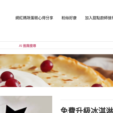
網紅媽咪蛋糕心得分享
粉絲好康
加入甜點廚師接
帳號
您的購
小計:
密碼
忘記密
免費升級冰淇淋