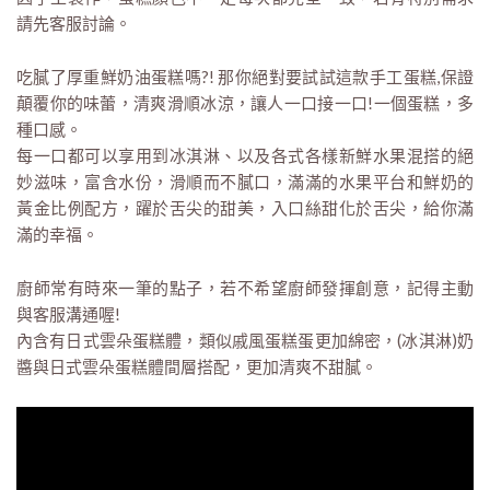
請先客服討論。
吃膩了厚重鮮奶油蛋糕嗎?! 那你絕對要試試這款手工蛋糕,保證
顛覆你的味蕾，清爽滑順冰涼，讓人一口接一口!一個蛋糕，多
種口感。
每一口都可以享用到冰淇淋、以及各式各樣新鮮水果混搭的絕
妙滋味，富含水份，滑順而不膩口，滿滿的水果平台和鮮奶的
黃金比例配方，躍於舌尖的甜美，入口絲甜化於舌尖，給你滿
滿的幸福。
廚師常有時來一筆的點子，若不希望廚師發揮創意，記得主動
與客服溝通喔!
內含有日式雲朵蛋糕體，類似戚風蛋糕蛋更加綿密，(冰淇淋)奶
醬與日式雲朵蛋糕體間層搭配，更加清爽不甜膩。