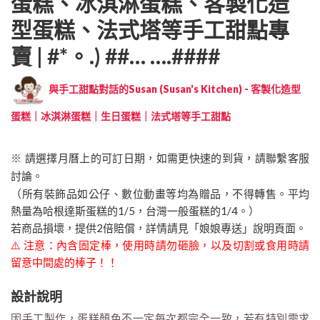
蛋糕、冰淇淋蛋糕、客製化造
型蛋糕、法式塔等手工甜點專
賣 | #*。.) ##… ….####
與手工甜點對話的Susan (Susan's Kitchen) - 客製化造型
蛋糕｜冰淇淋蛋糕｜生日蛋糕｜法式塔等手工甜點
※ 請選擇月曆上的可訂日期，如需更快速的到貨，請聯繫客服
討論。
（所有裝飾品如公仔、數位動畫等均為贈品，不得轉售。平均
熱量為哈根達斯蛋糕的1/5，台灣一般蛋糕的1/4。）
若商品損壞，提供2倍賠償，詳情請見「娘娘專送」說明頁面。
⚠️ 注意：內含固定棒，使用時請勿砸臉，以及切割或食用時請
留意中間處的棒子！！
設計說明
因手工製作，蛋糕顏色不一定每次都完全一致，若有特別需求