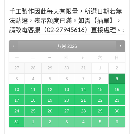
手工製作因此每天有限量，所選日期若無
法點選，表示額度已滿。如需【插單】，
請致電客服（02-27945616）直接處理。:
八月
2026
一
二
三
四
五
六
日
27
28
29
30
31
1
2
3
4
5
6
7
8
9
10
11
12
13
14
15
16
17
18
19
20
21
22
23
24
25
26
27
28
29
30
31
1
2
3
4
5
6