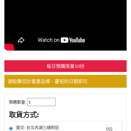
每日預購限量10份
請點擊您計畫要品嚐、慶祝的日期即可
預購數量:
取貨方式:
面交: 台北內湖三總附近
0元