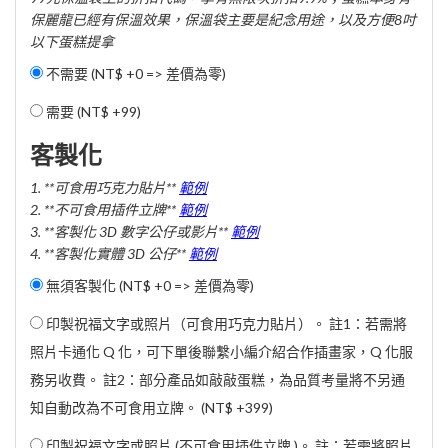
保麗龍已經有保溫效果，保溫袋主要是紀念用途，以及方便8吋
以下蛋糕提拿
不需要 (NT$ +0 => 差價為零)
需要 (
NT$ +99
)
客製化
1. **可食用巧克力貼片**
範例
2. **不可食用插件立牌**
範例
3. **客製化 3D 數字公仔或影片**
範例
4. **客製化實體 3D 公仔**
範例
無須客製化 (NT$ +0 => 差價為零)
印製祝福文字或照片（可食用巧克力貼片）。 註1：若需將
照片卡通化 Q 化，可下單後聯繫小編介紹合作插畫家，Q 化服
務另收費。 註2：部分產品如敲敲蛋糕，為品質考量將不另通
知自動改為不可食用立牌。 (
NT$ +399
)
印製祝福文字或照片 (不可食用插件立牌 )。 註：若需將照片