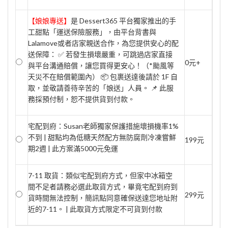
【娘娘專送】
是 Dessert365 平台獨家推出的手
工甜點「運送保險服務」，由平台背書與
Lalamove或者店家親送合作，為您提供安心的配
送保障： ✅ 若發生損壞嚴重，可跳過店家直接
0元+
與平台溝通賠償，讓您買得更安心！（*颱風等
天災不在賠償範圍內） 📦 包裹送達後請於 1F 自
取，並敬請善待辛苦的「娘送」人員。 📌 此服
務採預付制，恕不提供貨到付款。
宅配到府：Susan老師獨家保護措施壞損機率1%
不到 | 甜點均為低糖天然配方無防腐劑冷凍嘗鮮
199元
期2週 | 此方案滿5000元免運
7-11 取貨：類似宅配到府方式，但家中冰箱空
間不足者請務必選此取貨方式，畢竟宅配到府到
299元
貨時間無法控制，簡訊點同意確保送達您地址附
近的7-11。 | 此取貨方式限定不可貨到付款