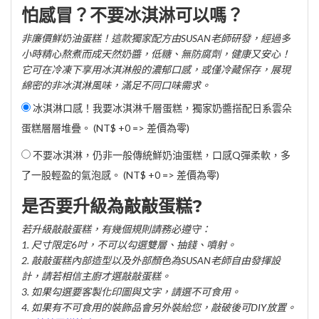
怕感冒？不要冰淇淋可以嗎？
非廉價鮮奶油蛋糕！這款獨家配方由SUSAN老師研發，經過多
小時精心熬煮而成天然奶醬，低糖、無防腐劑，健康又安心！
它可在冷凍下享用冰淇淋般的濃郁口感，或僅冷藏保存，展現
綿密的非冰淇淋風味，滿足不同口味需求。
冰淇淋口感！我要冰淇淋千層蛋糕，獨家奶醬搭配日系雲朵
蛋糕層層堆疊。 (NT$ +0 => 差價為零)
不要冰淇淋，仍非一般傳統鮮奶油蛋糕，口感Q彈柔軟，多
了一股輕盈的氣泡感。 (NT$ +0 => 差價為零)
是否要升級為敲敲蛋糕?
若升級敲敲蛋糕，有幾個規則請務必遵守：
1. 尺寸限定6吋，不可以勾選雙層、抽錢、噴射。
2. 敲敲蛋糕內部造型以及外部顏色為SUSAN老師自由發揮設
計，請若相信主廚才選敲敲蛋糕。
3. 如果勾選要客製化印圖與文字，請選不可食用。
4. 如果有不可食用的裝飾品會另外裝給您，敲破後可DIY放置。