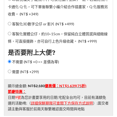
卡通化 Q 化，可下單後聯繫小編介紹合作插畫家，Q 化服務另
收費。 (
NT$ +349
)
客製化3D數字公仔 or 影片 (
NT$ +499
)
客製化實體公仔，約10~15cm，保留純白立體質感與細緻線
條，可直接擺飾，亦可自行上色升級收藏。 (
NT$ +999
)
是否要附上大便?
不需要 (NT$ +0 => 差價為零)
需要 (
NT$ +299
)
顯示總金額:
NT$2,180
優惠價：
NT$1,639
(75折)
節慶特惠：
日期
9號
為您計畫要享用的日期;宅配全台均可，目前有滿額免
運的活動唷;（
詳細保鮮期限可查閱下方保存方式說明
）;面交者
請主動與客服於前兩天聯繫確認面交時間與地點