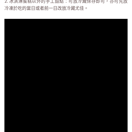
2. 冰淇淋蛋糕以外的手工甜點：可放冷藏保存即可，亦可先放
冷凍於吃的當日或者前一日改放冷藏尤佳。