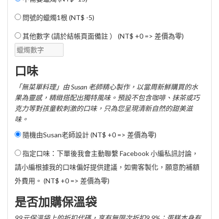
問號的蠟燭1根 (
NT$ -5
)
其他數字 (請於結帳頁面備註 ） (NT$ +0 => 差價為零)
口味
「無菜單料理」由 Susan 老師精心製作，以當周新鮮購買的水
果為靈感，精緻搭配出獨特風味。預設不包含咖啡、抹茶或巧
克力等對孩童較刺激的口味，只為您呈現清新自然的甜美滋
味。
隨機由Susan老師設計 (NT$ +0 => 差價為零)
指定口味：下單後我會主動聯繫 Facebook 小編私訊討論，
請小編根據我的口味偏好提供建議，如需客製化，願意酌補額
外費用。 (NT$ +0 => 差價為零)
是否加購保溫袋
99元保溫袋上的折扣代碼，享有無限次折扣9.9%；蛋糕本身有