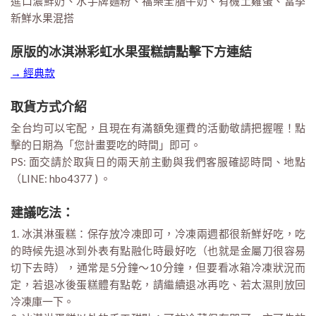
進口濃鮮奶、水手牌麵粉、福樂全脂牛奶、有機土雞蛋、當季
新鮮水果混搭
原版的冰淇淋彩虹水果蛋糕請點擊下方連結
→ 經典款
取貨方式介紹
全台均可以宅配，且現在有滿額免運費的活動敬請把握喔！點
擊的日期為「您計畫要吃的時間」即可。
PS: 面交請於取貨日的兩天前主動與我們客服確認時間、地點
（LINE: hbo4377 ) 。
建議吃法：
1. 冰淇淋蛋糕：保存放冷凍即可，冷凍兩週都很新鮮好吃，吃
的時候先退冰到外表有點融化時最好吃（也就是金屬刀很容易
切下去時），通常是5分鐘～10分鐘，但要看冰箱冷凍狀況而
定，若退冰後蛋糕體有點乾，請繼續退冰再吃、若太濕則放回
冷凍庫一下。