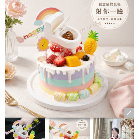
粉絲好康
加入甜點廚師接單平台
記住我
忘記密碼
註冊