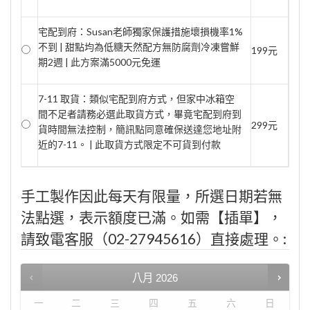
宅配到府：Susan老師獨家保護措施壞損機率1%
不到 | 甜點均為低糖天然配方無防腐劑冷凍嘗鮮
199元
期2週 | 此方案滿5000元免運
7-11 取貨：類似宅配到府方式，但家中冰箱空
間不足者請務必選此取貨方式，畢竟宅配到府到
299元
貨時間無法控制，簡訊點同意確保送達您地址附
近的7-11。 | 此取貨方式限定不可貨到付款
手工製作因此每天有限量，所選日期若無
法點選，表示額度已滿。如需【插單】，
請致電客服（02-27945616）直接處理。:
八月
2026
一
二
三
四
五
六
日