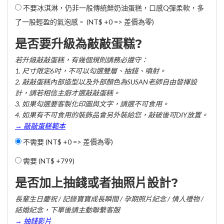
不要冰淇淋，仍非一般傳統鮮奶油蛋糕，口感Q彈柔軟，多
了一股輕盈的氣泡感。 (NT$ +0 => 差價為零)
是否要升級為敲敲蛋糕?
若升級敲敲蛋糕，有幾個規則請務必遵守：
1. 尺寸限定6吋，不可以勾選雙層、抽錢、噴射。
2. 敲敲蛋糕內部造型以及外部顏色為SUSAN老師自由發揮設
計，請若相信主廚才選敲敲蛋糕。
3. 如果勾選要客製化印圖與文字，請選不可食用。
4. 如果有不可食用的裝飾品會另外裝給您，敲破後可DIY放置。
→ 敲敲蛋糕範本
不需要 (NT$ +0 => 差價為零)
需要 (
NT$ +799
)
是否加上抽錢或者抽照片設計?
長輩生日慶祝 / 記錄寶寶成長瞬間 / 孕期照片紀念 / 情人禮物 /
結婚紀念，下單後請主動聯繫客服
→ 抽錢影片