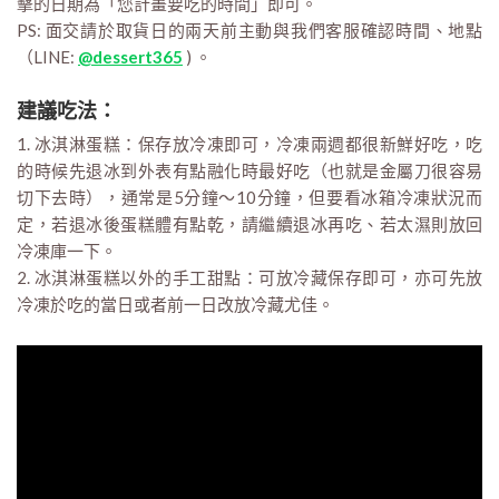
擊的日期為「您計畫要吃的時間」即可。
PS: 面交請於取貨日的兩天前主動與我們客服確認時間、地點
（LINE:
@dessert365
) 。
建議吃法：
1. 冰淇淋蛋糕：保存放冷凍即可，冷凍兩週都很新鮮好吃，吃
的時候先退冰到外表有點融化時最好吃（也就是金屬刀很容易
切下去時），通常是5分鐘～10分鐘，但要看冰箱冷凍狀況而
定，若退冰後蛋糕體有點乾，請繼續退冰再吃、若太濕則放回
冷凍庫一下。
2. 冰淇淋蛋糕以外的手工甜點：可放冷藏保存即可，亦可先放
冷凍於吃的當日或者前一日改放冷藏尤佳。