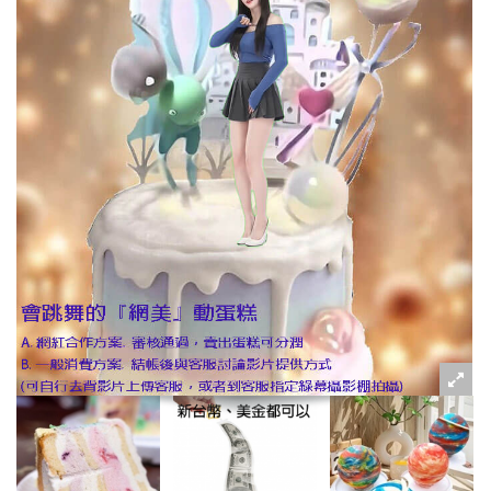
粉絲好康
加入甜點廚師接單平台
記住我
忘記密碼
註冊