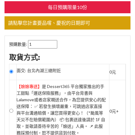
每日預購限量10份
請點擊您計畫要品嚐、慶祝的日期即可
預購數量:
取貨方式:
面交: 台北內湖三總附近
0元
【娘娘專送】
是 Dessert365 平台獨家推出的手
工甜點「運送保險服務」，由平台背書與
Lalamove或者店家親送合作，為您提供安心的配
送保障： ✅ 若發生損壞嚴重，可跳過店家直接
0元+
與平台溝通賠償，讓您買得更安心！（*颱風等
天災不在賠償範圍內） 📦 包裹送達後請於 1F 自
取，並敬請善待辛苦的「娘送」人員。 📌 此服
務採預付制，恕不提供貨到付款。