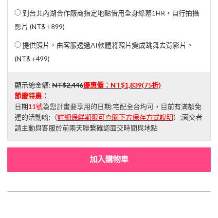
到台北內湖合作廠商指定地點借用全身綠幕1HR，自行拍攝
影片 (
NT$ +899
)
提供照片，由客服透過AI軟體將照片變成跳舞去背影片。
(
NT$ +499
)
顯示總金額:
NT$2,446
優惠價：
NT$1,839
(75折)
節慶特惠：
日期
11號
為您計畫要享用的日期;宅配全台均可，目前有滿額免
運的活動唷;（
詳細保鮮期限可查閱下方保存方式說明
）;面交者
請主動與客服於前兩天聯繫確認面交時間與地點
加入購物車