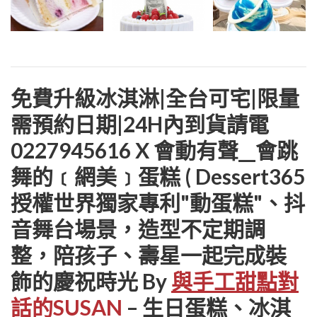
免費升級冰淇淋|全台可宅|限量
需預約日期|24H內到貨請電
0227945616 X 會動有聲__會跳
舞的﹝網美﹞蛋糕 ( Dessert365
授權世界獨家專利"動蛋糕"、抖
音舞台場景，造型不定期調
整，陪孩子、壽星一起完成裝
飾的慶祝時光 By
與手工甜點對
話的SUSAN
– 生日蛋糕、冰淇