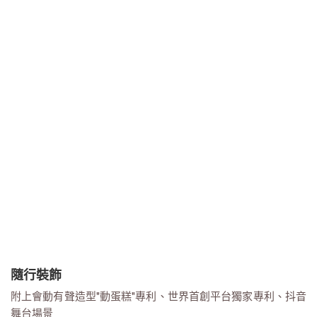
隨行裝飾
附上會動有聲造型"動蛋糕"專利、世界首創平台獨家專利、抖音
舞台場景