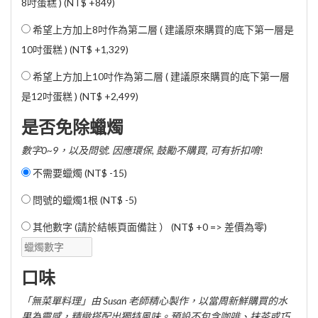
8吋蛋糕 ) (
NT$ +849
)
希望上方加上8吋作為第二層 ( 建議原來購買的底下第一層是
10吋蛋糕 ) (
NT$ +1,329
)
希望上方加上10吋作為第二層 ( 建議原來購買的底下第一層
是12吋蛋糕 ) (
NT$ +2,499
)
是否免除蠟燭
數字0~9，以及問號. 因應環保, 鼓勵不購買, 可有折扣唷!
不需要蠟燭 (
NT$ -15
)
問號的蠟燭1根 (
NT$ -5
)
其他數字 (請於結帳頁面備註 ） (NT$ +0 => 差價為零)
口味
「無菜單料理」由 Susan 老師精心製作，以當周新鮮購買的水
果為靈感，精緻搭配出獨特風味。預設不包含咖啡、抹茶或巧