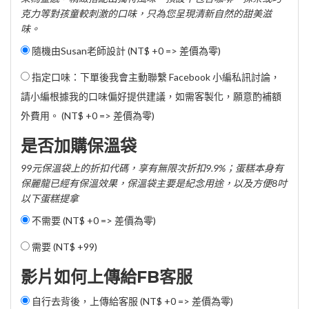
克力等對孩童較刺激的口味，只為您呈現清新自然的甜美滋
味。
隨機由Susan老師設計 (NT$ +0 => 差價為零)
指定口味：下單後我會主動聯繫 Facebook 小編私訊討論，
請小編根據我的口味偏好提供建議，如需客製化，願意酌補額
外費用。 (NT$ +0 => 差價為零)
是否加購保溫袋
99元保溫袋上的折扣代碼，享有無限次折扣9.9%；蛋糕本身有
保麗龍已經有保溫效果，保溫袋主要是紀念用途，以及方便8吋
以下蛋糕提拿
不需要 (NT$ +0 => 差價為零)
需要 (
NT$ +99
)
影片如何上傳給FB客服
自行去背後，上傳給客服 (NT$ +0 => 差價為零)