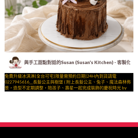
與手工甜點對話的Susan (Susan's Kitchen) 
免費升級冰淇淋|全台可宅|限量需預約日期|24H內到貨請電
0227945616__長髮公主與樹堡 ( 附上長髮公主、兔子、魔法森林佈
景，造型不定期調整，陪孩子、壽星一起完成裝飾的慶祝時光 by
與手工甜點對話的SUSAN
– 生日蛋糕、冰淇淋蛋糕、客製化造型蛋糕、法式塔等手工甜點專
賣 )