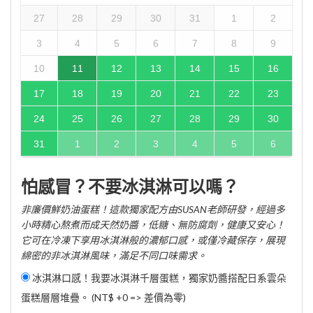
27
28
29
30
31
1
2
3
4
5
6
7
8
9
10
11
12
13
14
15
16
17
18
19
20
21
22
23
24
25
26
27
28
29
30
31
1
2
3
4
5
6
怕感冒？不要冰淇淋可以嗎？
非廉價鮮奶油蛋糕！這款獨家配方由SUSAN老師研發，經過多
小時精心熬煮而成天然奶醬，低糖、無防腐劑，健康又安心！
它可在冷凍下享用冰淇淋般的濃郁口感，或僅冷藏保存，展現
綿密的非冰淇淋風味，滿足不同口味需求。
冰淇淋口感！我要冰淇淋千層蛋糕，獨家奶醬搭配日系雲朵
蛋糕層層堆疊。 (NT$ +0 => 差價為零)