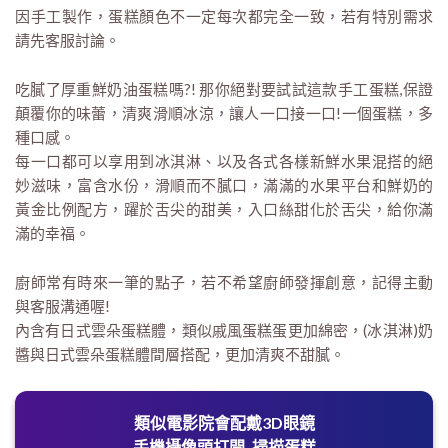
因手工製作，蛋糕顏色不一定每次都完全一致，若有特別需求
請先客服討論。
吃膩了厚重鮮奶油蛋糕嗎?! 那你絕對要試試這款手工蛋糕,保證
顛覆你的味蕾，清爽滑順冰涼，讓人一口接一口!一個蛋糕，多
種口感。
每一口都可以享用到冰淇淋、以及各式各樣新鮮水果混搭的絕
妙滋味，富含水份，滑順而不膩口，滿滿的水果平台和鮮奶的
黃金比例配方，躍於舌尖的甜美，入口絲甜化於舌尖，給你滿
滿的幸福。
廚師常有時來一筆的點子，若不希望廚師發揮創意，記得主動
與客服溝通喔!
內含有日式雲朵蛋糕體，類似戚風蛋糕蛋更加綿密，(冰淇淋)奶
醬與日式雲朵蛋糕體間層搭配，更加清爽不甜膩。
類似電影院會配戴3D眼鏡
手機攝像頭打開, 掃描蛋糕