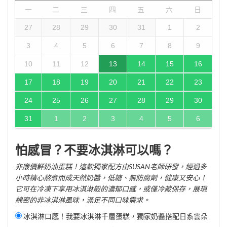
一
二
三
四
五
六
日
27
28
29
30
31
1
2
3
4
5
6
7
8
9
10
11
12
13
14
15
16
17
18
19
20
21
22
23
24
25
26
27
28
29
30
31
1
2
3
4
5
6
怕感冒？不要冰淇淋可以嗎？
非廉價鮮奶油蛋糕！這款獨家配方由SUSAN老師研發，經過多
小時精心熬煮而成天然奶醬，低糖、無防腐劑，健康又安心！
它可在冷凍下享用冰淇淋般的濃郁口感，或僅冷藏保存，展現
綿密的非冰淇淋風味，滿足不同口味需求。
冰淇淋口感！我要冰淇淋千層蛋糕，獨家奶醬搭配日系雲朵