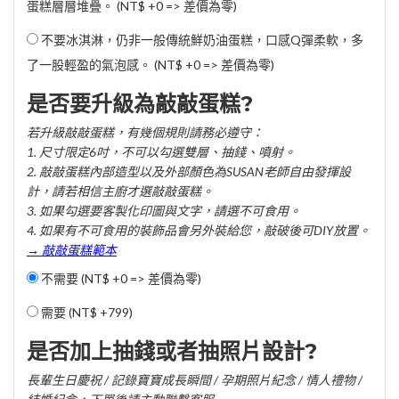
蛋糕層層堆疊。 (NT$ +0 => 差價為零)
不要冰淇淋，仍非一般傳統鮮奶油蛋糕，口感Q彈柔軟，多
了一股輕盈的氣泡感。 (NT$ +0 => 差價為零)
是否要升級為敲敲蛋糕?
若升級敲敲蛋糕，有幾個規則請務必遵守：
1. 尺寸限定6吋，不可以勾選雙層、抽錢、噴射。
2. 敲敲蛋糕內部造型以及外部顏色為SUSAN老師自由發揮設
計，請若相信主廚才選敲敲蛋糕。
3. 如果勾選要客製化印圖與文字，請選不可食用。
4. 如果有不可食用的裝飾品會另外裝給您，敲破後可DIY放置。
→ 敲敲蛋糕範本
不需要 (NT$ +0 => 差價為零)
需要 (
NT$ +799
)
是否加上抽錢或者抽照片設計?
長輩生日慶祝 / 記錄寶寶成長瞬間 / 孕期照片紀念 / 情人禮物 /