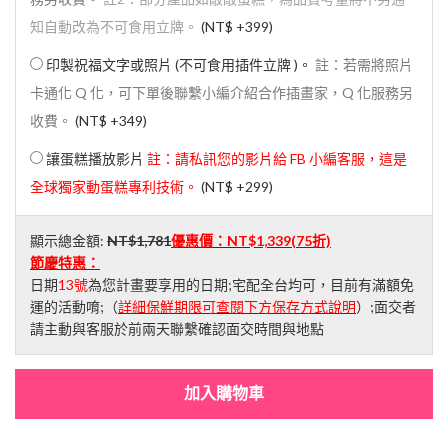
知自動改為不可食用立牌。
(
NT$ +399
)
印製祝福文字或照片 (不可食用插件立牌 )。
註：若需將照片
卡通化 Q 化，可下單後聯繫小編介紹合作插畫家，Q 化服務另
收費。
(
NT$ +349
)
讓蛋糕播放影片
註：請私訊您的影片給 FB 小編客服，這是
全球獨家動蛋糕專利技術。
(
NT$ +299
)
顯示總金額:
NT$1,781
優惠價：
NT$1,339
(75折)
節慶特惠：
日期
13號
為您計畫要享用的日期;宅配全台均可，目前有滿額免
運的活動唷;（
詳細保鮮期限可查閱下方保存方式說明
）;面交者
請主動與客服於前兩天聯繫確認面交時間與地點
加入購物車