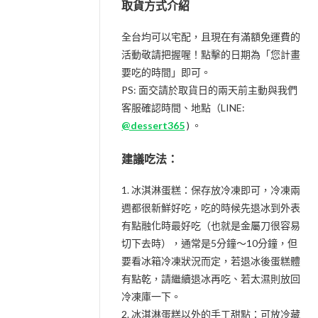
取貨方式介紹
全台均可以宅配，且現在有滿額免運費的
活動敬請把握喔！點擊的日期為「您計畫
要吃的時間」即可。
PS: 面交請於取貨日的兩天前主動與我們
客服確認時間、地點（LINE:
@dessert365
) 。
建議吃法：
1. 冰淇淋蛋糕：保存放冷凍即可，冷凍兩
週都很新鮮好吃，吃的時候先退冰到外表
有點融化時最好吃（也就是金屬刀很容易
切下去時），通常是5分鐘～10分鐘，但
要看冰箱冷凍狀況而定，若退冰後蛋糕體
有點乾，請繼續退冰再吃、若太濕則放回
冷凍庫一下。
2. 冰淇淋蛋糕以外的手工甜點：可放冷藏