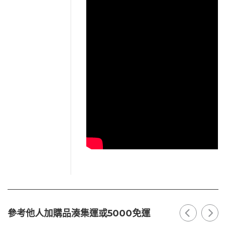
參考他人加購品湊集運或5000免運