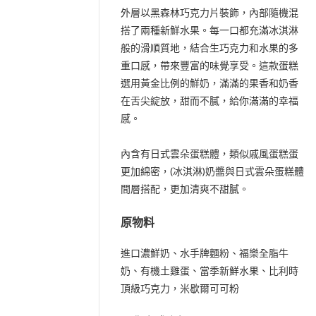
外層以黑森林巧克力片裝飾，內部隨機混
搭了兩種新鮮水果。每一口都充滿冰淇淋
般的滑順質地，結合生巧克力和水果的多
重口感，帶來豐富的味覺享受。這款蛋糕
選用黃金比例的鮮奶，滿滿的果香和奶香
在舌尖綻放，甜而不膩，給你滿滿的幸福
感。
內含有日式雲朵蛋糕體，類似戚風蛋糕蛋
更加綿密，(冰淇淋)奶醬與日式雲朵蛋糕體
間層搭配，更加清爽不甜膩。
原物料
進口濃鮮奶、水手牌麵粉、福樂全脂牛
奶、有機土雞蛋、當季新鮮水果、比利時
頂級巧克力，米歇爾可可粉