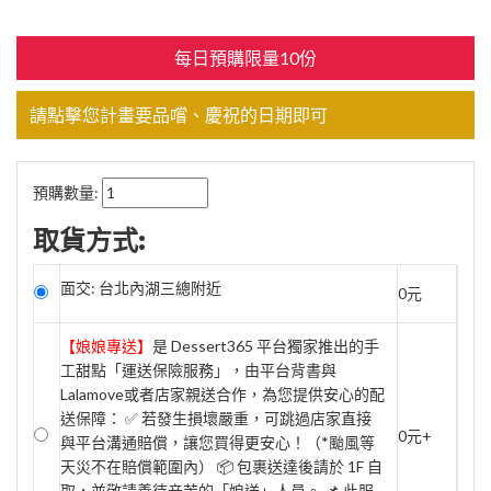
每日預購限量10份
請點擊您計畫要品嚐、慶祝的日期即可
預購數量:
取貨方式:
面交: 台北內湖三總附近
0元
【娘娘專送】
是 Dessert365 平台獨家推出的手
工甜點「運送保險服務」，由平台背書與
Lalamove或者店家親送合作，為您提供安心的配
送保障： ✅ 若發生損壞嚴重，可跳過店家直接
0元+
與平台溝通賠償，讓您買得更安心！（*颱風等
天災不在賠償範圍內） 📦 包裹送達後請於 1F 自
取，並敬請善待辛苦的「娘送」人員。 📌 此服