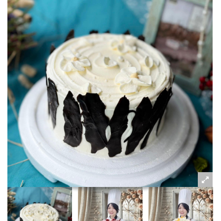
粉絲好康
加入甜點廚師接單平台
記住我
忘記密碼
註冊