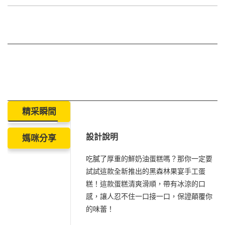
精采瞬間
設計說明
媽咪分享
吃膩了厚重的鮮奶油蛋糕嗎？那你一定要
試試這款全新推出的黑森林果宴手工蛋
糕！這款蛋糕清爽滑順，帶有冰涼的口
感，讓人忍不住一口接一口，保證顛覆你
的味蕾！