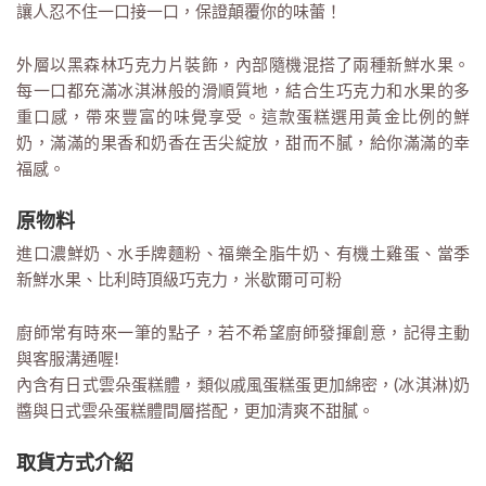
讓人忍不住一口接一口，保證顛覆你的味蕾！
外層以黑森林巧克力片裝飾，內部隨機混搭了兩種新鮮水果。
每一口都充滿冰淇淋般的滑順質地，結合生巧克力和水果的多
重口感，帶來豐富的味覺享受。這款蛋糕選用黃金比例的鮮
奶，滿滿的果香和奶香在舌尖綻放，甜而不膩，給你滿滿的幸
福感。
原物料
進口濃鮮奶、水手牌麵粉、福樂全脂牛奶、有機土雞蛋、當季
新鮮水果、比利時頂級巧克力，米歇爾可可粉
廚師常有時來一筆的點子，若不希望廚師發揮創意，記得主動
與客服溝通喔!
內含有日式雲朵蛋糕體，類似戚風蛋糕蛋更加綿密，(冰淇淋)奶
醬與日式雲朵蛋糕體間層搭配，更加清爽不甜膩。
取貨方式介紹