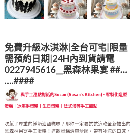
免費升級冰淇淋|全台可宅|限量
需預約日期|24H內到貨請電
0227945616__黑森林果宴 ##…
….####
與手工甜點對話的Susan (Susan's Kitchen) - 客製化造型
蛋糕｜冰淇淋蛋糕｜生日蛋糕｜法式塔等手工甜點
吃膩了厚重的鮮奶油蛋糕嗎？那你一定要試試這款全新推出的
黑森林果宴手工蛋糕！這款蛋糕清爽滑順，帶有冰涼的口感，