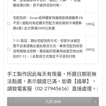
務採預付制，恕不提供貨到付款。
宅配到府：Susan老師獨家保護措施壞損機率1%
不到 | 甜點均為低糖天然配方無防腐劑冷凍嘗鮮
199元
期2週 | 此方案滿5000元免運
7-11 取貨：類似宅配到府方式，但家中冰箱空
間不足者請務必選此取貨方式，畢竟宅配到府到
299元
貨時間無法控制，簡訊點同意確保送達您地址附
近的7-11。 | 此取貨方式限定不可貨到付款
手工製作因此每天有限量，所選日期若無
法點選，表示額度已滿。如需【插單】，
請致電客服（02-27945616）直接處理。:
八月
2026