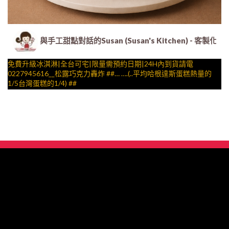
與手工甜點對話的Susan (Susan's Kitchen) 
免費升級冰淇淋|全台可宅|限量需預約日期|24H內到貨請電
0227945616__松露巧克力轟炸 ##… ….(..平均哈根達斯蛋糕熱量的
1/5台灣蛋糕的1/4) ##