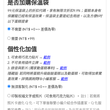
是否加購保溫袋
99元保溫袋上的折扣代碼，享有無限次折扣9.9%；蛋糕本身有
保麗龍已經有保溫效果，保溫袋主要是紀念用途，以及方便8吋
以下蛋糕提拿
不需要 (NT$ +0 => 差價為零)
需要 (
NT$ +99
)
個性化加值
1. 可食用巧克力貼片 →
範例
2. 不可食用插件立牌 →
範例
3. 錄音與影片 (獨家動蛋糕專利) →
範例
隱藏版: 若同時將蛋糕升級敲敲蛋糕以及動蛋糕，可取得加乘驚
喜效果，詳情請詢問FB小編客服 →
範例
無須客製化 (NT$ +0 => 差價為零)
印製祝福文字或照片（可食用巧克力貼片）。
註1：若需將
照片卡通化 Q 化，可下單後聯繫小編介紹合作插畫家，Q 化服
務另收費。
註2：部分產品如敲敲蛋糕，為品質考量將不另通