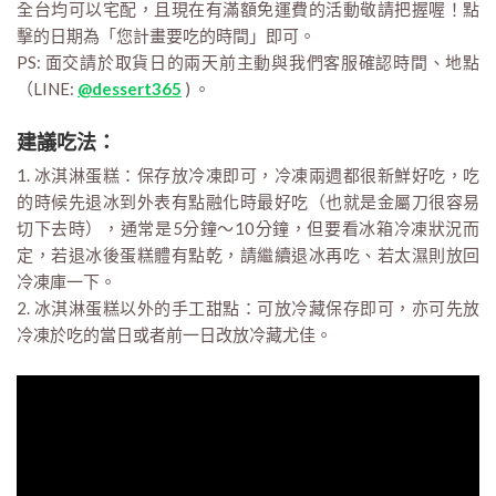
全台均可以宅配，且現在有滿額免運費的活動敬請把握喔！點
擊的日期為「您計畫要吃的時間」即可。
PS: 面交請於取貨日的兩天前主動與我們客服確認時間、地點
（LINE:
@dessert365
) 。
建議吃法：
1. 冰淇淋蛋糕：保存放冷凍即可，冷凍兩週都很新鮮好吃，吃
的時候先退冰到外表有點融化時最好吃（也就是金屬刀很容易
切下去時），通常是5分鐘～10分鐘，但要看冰箱冷凍狀況而
定，若退冰後蛋糕體有點乾，請繼續退冰再吃、若太濕則放回
冷凍庫一下。
2. 冰淇淋蛋糕以外的手工甜點：可放冷藏保存即可，亦可先放
冷凍於吃的當日或者前一日改放冷藏尤佳。