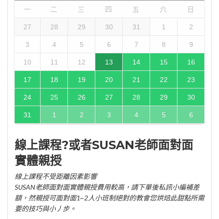
一
二
三
四
五
六
日
27
28
29
30
31
1
2
3
4
5
6
7
8
9
10
11
12
13
14
15
16
17
18
19
20
21
22
23
24
25
26
27
28
29
30
31
1
2
3
4
5
6
線上課程?或者SUSAN老師面對面
實體親授
線上課程不受距離因素影響
SUSAN老師面對面實體親授費用較高，請下單後私訊小編補差
額，然親授可面對面1~2人小班制絕對的教會您烘焙此甜點所需
要的技巧與小丿步。