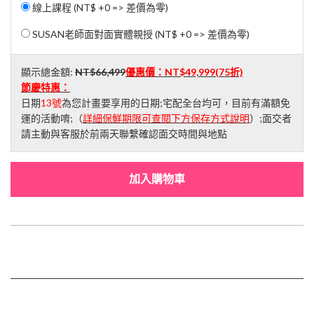
線上課程 (NT$ +0 => 差價為零)
SUSAN老師面對面實體親授 (NT$ +0 => 差價為零)
顯示總金額:
NT$66,499
優惠價：
NT$49,999
(75折)
節慶特惠：
日期
13號
為您計畫要享用的日期;宅配全台均可，目前有滿額免
運的活動唷;（
詳細保鮮期限可查閱下方保存方式說明
）;面交者
請主動與客服於前兩天聯繫確認面交時間與地點
加入購物車