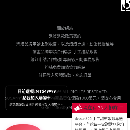
關於網站
退貨退款政策契約
烘焙品牌申請上架販售，以及娘娘專送、動蛋糕授權等
插畫品牌申請合作設計手工甜點販售
網紅申請合作設計專屬影片動蛋糕販售
粉絲免費加值協力網站
註冊登入累積點數、查詢訂單
目前選項: NT$49999
© 2025 DESSERT365 ALL RIGHTS RESERVED.
點我加入購物車
SUSAN老師已投保國泰產物產品責任保險1000萬元，請安心食用！
建議先確認日期等選項再加入購物車。
─
GRETIMES@GMAIL.COM
現在有
33
人排隊
dessert365 手工甜點娘娘專送
平台，全館每一家甜點品牌均