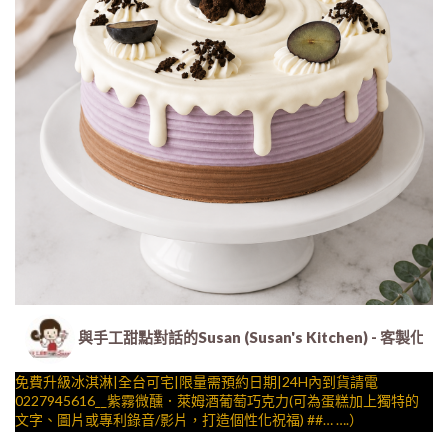
與手工甜點對話的Susan (Susan's Kitchen) 
免費升級冰淇淋|全台可宅|限量需預約日期|24H內到貨請電
0227945616__紫霧微醺．萊姆酒葡萄巧克力(可為蛋糕加上獨特的
文字、圖片或專利錄音/影片，打造個性化祝福) ##… ….）