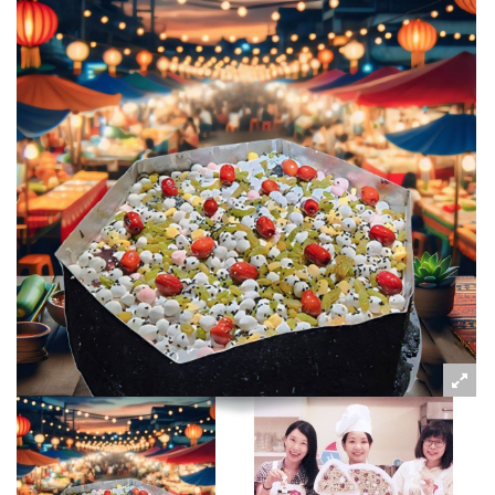
粉絲好康
加入甜點廚師接單平台
記住我
忘記密碼
註冊