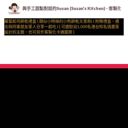
與手工甜點對話的Susan (Susan's Kitchen) 
蘿蔔起司餅乾禮盒 ( 類似小時候的小熊餅乾文青款) ( 附贈禮盒，適
合與同事朋友家人分享一起吃 ) [ 可選駐站1,000名港台知名插畫家
設計的主題、也可另外客製化卡通圖案 ]