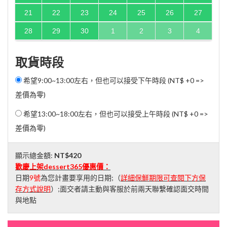
21
22
23
24
25
26
27
28
29
30
1
2
3
4
取貨時段
希望9:00~13:00左右，但也可以接受下午時段 (NT$ +0 =>
差價為零)
希望13:00~18:00左右，但也可以接受上午時段 (NT$ +0 =>
差價為零)
顯示總金額:
NT$420
歡慶上架dessert365優惠價：
日期
9號
為您計畫要享用的日期;（
詳細保鮮期限可查閱下方保
存方式說明
）;面交者請主動與客服於前兩天聯繫確認面交時間
與地點