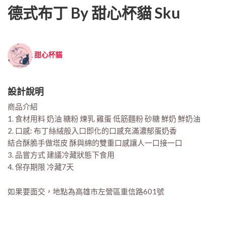
德式布丁 By 甜心杯貓 Sku
甜心杯貓
設計說明
商品介紹
1. 食材用料 奶油 糖粉 煉乳 雞蛋 低筋麵粉 砂糖 鮮奶 鮮奶油
2. 口感: 布丁絲絨般入口即化的口感充滿濃郁蛋奶香
結合酥脆手做塔皮 酥與綿的雙重口感讓人一口接一口
3. 品嘗方式 建議冷藏狀態下食用
4. 保存期限 冷藏7天
如果要面交，地點為高雄市左營區重信路601號