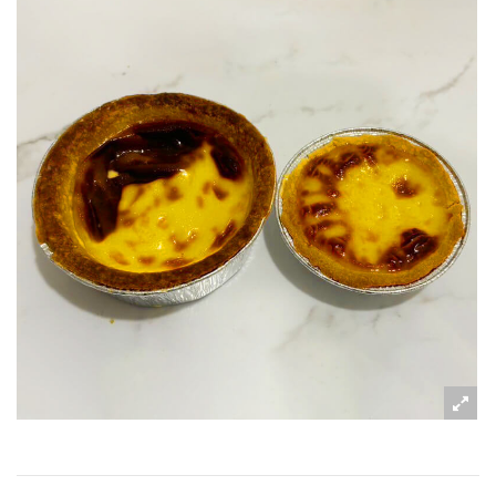
粉絲好康
加入甜點廚師接單平台
記住我
忘記密碼
註冊