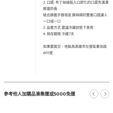
2. 口感: 布丁絲絨般入口即化的口感充滿濃
郁蛋奶香
結合酥脆手做塔皮 酥與綿的雙重口感讓人
一口接一口
3. 品嘗方式 建議冷藏狀態下食用
4. 保存期限 冷藏7天
如果要面交，地點為高雄市左營區重信路
601號
參考他人加購品湊集運或5000免運