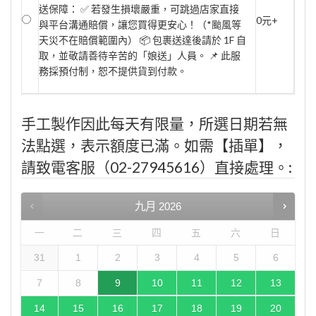
送保障： ✅ 若發生損壞嚴重，可跳過店家直接
0元+
與平台溝通賠償，讓您買得更安心！（*颱風等
天災不在賠償範圍內） 📦 包裹送達後請於 1F 自
取，並敬請善待辛苦的「娘送」人員。 📌 此服
務採預付制，恕不提供貨到付款。
手工製作因此每天有限量，所選日期若無
法點選，表示額度已滿。如需【插單】，
請致電客服（02-27945616）直接處理。:
九月
2026
一
二
三
四
五
六
日
31
1
2
3
4
5
6
7
8
9
10
11
12
13
14
15
16
17
18
19
20