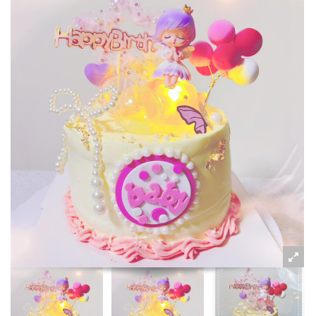
粉絲好康
加入甜點廚師接單平台
記住我
忘記密碼
註冊