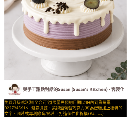
與手工甜點對話的Susan (Susan's Kitchen) 
免費升級冰淇淋|全台可宅|限量需預約日期|24H內到貨請電
0227945616__紫霧微醺．萊姆酒葡萄巧克力(可為蛋糕加上獨特的
文字、圖片或專利錄音/影片，打造個性化祝福) ##… ….）