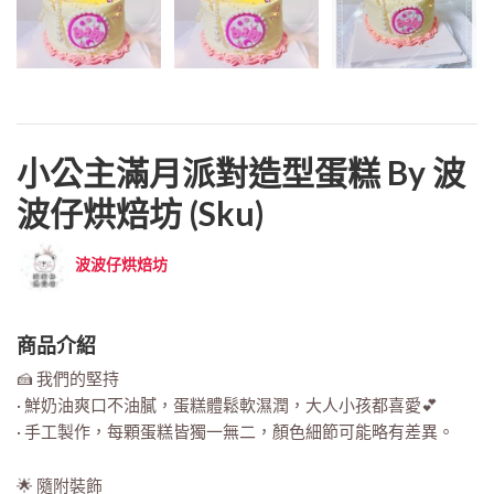
小公主滿月派對造型蛋糕 By 波
波仔烘焙坊 (sku)
波波仔烘焙坊
商品介紹
🍰 我們的堅持
· 鮮奶油爽口不油膩，蛋糕體鬆軟濕潤，大人小孩都喜愛💕
· 手工製作，每顆蛋糕皆獨一無二，顏色細節可能略有差異。
🌟 隨附裝飾