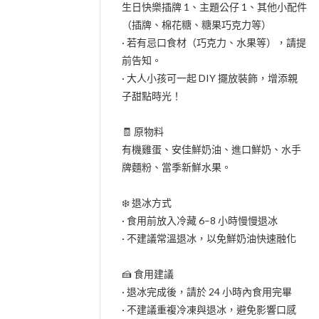
生日快樂插牌 1、主題公仔 1、其他小配件
（插牌、棉花糖、糖果巧克力等）
· 若有忌口食材（巧克力、水果等），請提
前告知。
· 大人小孩可一起 DIY 擺放裝飾，增添親
子甜點時光！
🧾 原物料
有機雞蛋、安佳鮮奶油、進口鮮奶、水手
牌麵粉、當季新鮮水果。
❄️ 退冰方式
· 食用前放入冷藏 6–8 小時慢慢退冰
· 不建議常溫退冰，以免鮮奶油快速融化
🍰 食用建議
· 退冰完成後，請於 24 小時內食用完畢
· 不建議重複冷凍與退冰，避免影響口感