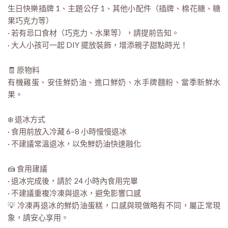
生日快樂插牌 1、主題公仔 1、其他小配件（插牌、棉花糖、糖
果巧克力等）
· 若有忌口食材（巧克力、水果等），請提前告知。
· 大人小孩可一起 DIY 擺放裝飾，增添親子甜點時光！
🧾 原物料
有機雞蛋、安佳鮮奶油、進口鮮奶、水手牌麵粉、當季新鮮水
果。
❄️ 退冰方式
· 食用前放入冷藏 6–8 小時慢慢退冰
· 不建議常溫退冰，以免鮮奶油快速融化
🍰 食用建議
· 退冰完成後，請於 24 小時內食用完畢
· 不建議重複冷凍與退冰，避免影響口感
💡 冷凍再退冰的鮮奶油蛋糕，口感與現做略有不同，屬正常現
象，請安心享用。