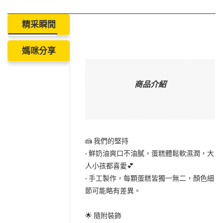
精采瞬間
媽咪分享
商品介紹
🍰 我們的堅持
· 鮮奶油爽口不油膩，蛋糕體鬆軟濕潤，大
人小孩都喜愛💕
· 手工製作，每顆蛋糕皆獨一無二，顏色細
節可能略有差異。
🌟 隨附裝飾