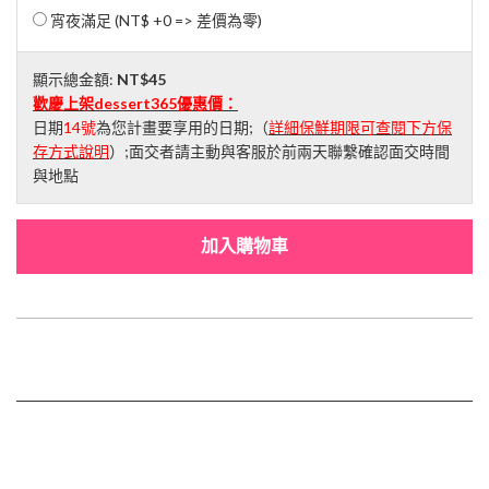
宵夜滿足 (NT$ +0 => 差價為零)
顯示總金額:
NT$45
歡慶上架dessert365優惠價：
日期
14號
為您計畫要享用的日期;（
詳細保鮮期限可查閱下方保
存方式說明
）;面交者請主動與客服於前兩天聯繫確認面交時間
與地點
加入購物車