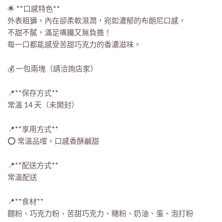
🌟 **口感特色**
外表粗獷，內在卻柔軟濕潤，宛如濃郁的布朗尼口感，
不甜不膩，滿足嘴饞又無負擔！
每一口都能感受苦甜巧克力的香濃滋味。
💰 一包兩塊（請洽詢店家）
📍**保存方式**
常溫 14 天（未開封）
📍**享用方式**
⭕ 常溫品嚐，口感香酥鹹甜
📍**配送方式**
常溫配送
📍**食材**
麵粉、巧克力粉、苦甜巧克力、糖粉、奶油、蛋、泡打粉