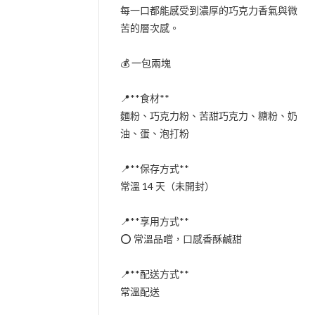
每一口都能感受到濃厚的巧克力香氣與微
苦的層次感。
💰 一包兩塊
📍**食材**
麵粉、巧克力粉、苦甜巧克力、糖粉、奶
油、蛋、泡打粉
📍**保存方式**
常溫 14 天（未開封）
📍**享用方式**
⭕ 常溫品嚐，口感香酥鹹甜
📍**配送方式**
常溫配送