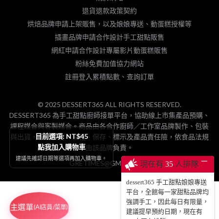
退貨退款政策契約
烘焙品牌申請上架販售，以及娘娘專送、動蛋糕授權等
插畫品牌申請合作設計手工甜點販售
網紅申請合作設計專屬影片動蛋糕販售
粉絲免費加值協力網站
註冊登入累積點數、查詢訂單
© 2025 DESSERT365 ALL RIGHTS RESERVED.
DESSERT365 為手工甜點廚師接單平台，協助線上市集產品預購、
課程媒合與客製媒合。商品由各合作廚師／工作室品牌製作、包裝
目前選項: NT$45
與出貨，相關食材、製程、保存、標示及產品責任險，依食品法規
點我加入購物車
由該品牌負責。
建議先確認日期等選項再加入購物車。
─
GRETIMES@GMAIL.COM
現在有
35
人排隊
dessert365 手工甜點娘娘專送
平台，全館每一家甜點品牌均
強調手工，因此每日有限量，
主選單
(AI店員/菜單)
建議提早預約日期，現在有