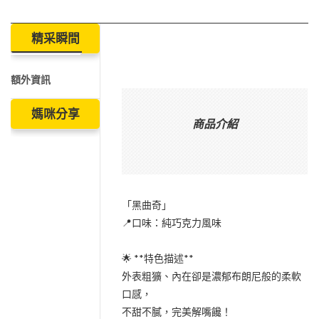
精采瞬間
額外資訊
媽咪分享
商品介紹
「黑曲奇」
📍口味：純巧克力風味
🌟 **特色描述**
外表粗獷、內在卻是濃郁布朗尼般的柔軟
口感，
不甜不膩，完美解嘴饞！