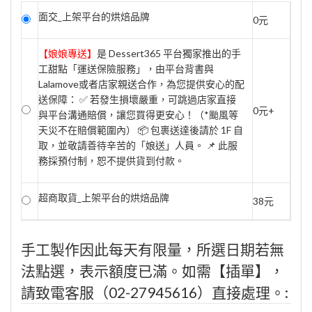
面交_上架平台的烘焙品牌
0元
【娘娘專送】
是 Dessert365 平台獨家推出的手
工甜點「運送保險服務」，由平台背書與
Lalamove或者店家親送合作，為您提供安心的配
送保障： ✅ 若發生損壞嚴重，可跳過店家直接
0元+
與平台溝通賠償，讓您買得更安心！（*颱風等
天災不在賠償範圍內） 📦 包裹送達後請於 1F 自
取，並敬請善待辛苦的「娘送」人員。 📌 此服
務採預付制，恕不提供貨到付款。
超商取貨_上架平台的烘焙品牌
38元
手工製作因此每天有限量，所選日期若無
法點選，表示額度已滿。如需【插單】，
請致電客服（02-27945616）直接處理。: