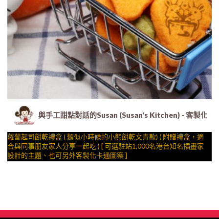
與手工甜點對話的Susan (Susan's Kitchen) 
蘿蔔起司餅乾禮盒 ( 類似小時候的小熊餅乾文青款) ( 附贈禮盒，適
合與同事朋友家人分享一起吃 ) [ 可選駐站1,000名港台知名插畫家
設計的主題、也可另外客製化卡通圖案 ]