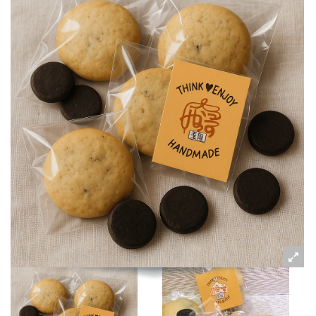
粉絲好康
加入甜點廚師接單平台
記住我
忘記密碼
註冊