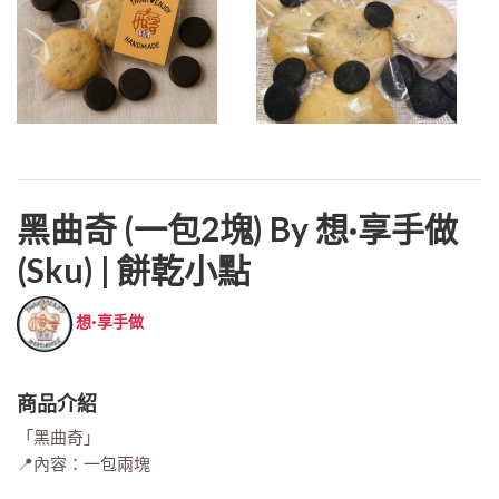
黑曲奇 (一包2塊) By 想·享手做
(sku) | 餅乾小點
想·享手做
商品介紹
「黑曲奇」
📍內容：一包兩塊