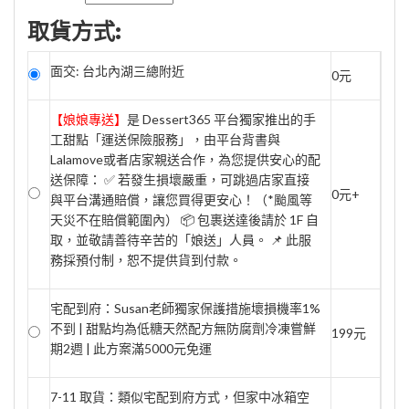
取貨方式:
面交: 台北內湖三總附近
0元
【娘娘專送】
是 Dessert365 平台獨家推出的手
工甜點「運送保險服務」，由平台背書與
Lalamove或者店家親送合作，為您提供安心的配
送保障： ✅ 若發生損壞嚴重，可跳過店家直接
0元+
與平台溝通賠償，讓您買得更安心！（*颱風等
天災不在賠償範圍內） 📦 包裹送達後請於 1F 自
取，並敬請善待辛苦的「娘送」人員。 📌 此服
務採預付制，恕不提供貨到付款。
宅配到府：Susan老師獨家保護措施壞損機率1%
不到 | 甜點均為低糖天然配方無防腐劑冷凍嘗鮮
199元
期2週 | 此方案滿5000元免運
7-11 取貨：類似宅配到府方式，但家中冰箱空