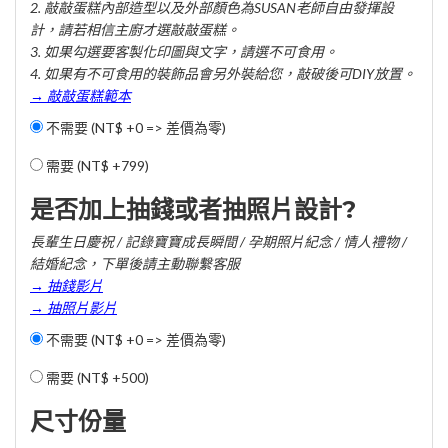
2. 敲敲蛋糕內部造型以及外部顏色為SUSAN老師自由發揮設
計，請若相信主廚才選敲敲蛋糕。
3. 如果勾選要客製化印圖與文字，請選不可食用。
4. 如果有不可食用的裝飾品會另外裝給您，敲破後可DIY放置。
→ 敲敲蛋糕範本
不需要 (NT$ +0 => 差價為零)
需要 (
NT$ +799
)
是否加上抽錢或者抽照片設計?
長輩生日慶祝 / 記錄寶寶成長瞬間 / 孕期照片紀念 / 情人禮物 /
結婚紀念，下單後請主動聯繫客服
→ 抽錢影片
→ 抽照片影片
不需要 (NT$ +0 => 差價為零)
需要 (
NT$ +500
)
尺寸份量