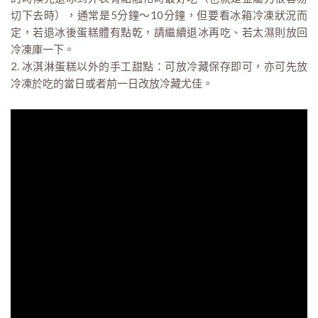
切下去時），通常是5分鐘～10分鐘，但要看冰箱冷凍狀況而
定，若退冰後蛋糕體有點乾，請繼續退冰再吃、若太濕則放回
冷凍庫一下。
2. 冰淇淋蛋糕以外的手工甜點：可放冷藏保存即可，亦可先放
冷凍於吃的當日或者前一日改放冷藏尤佳。