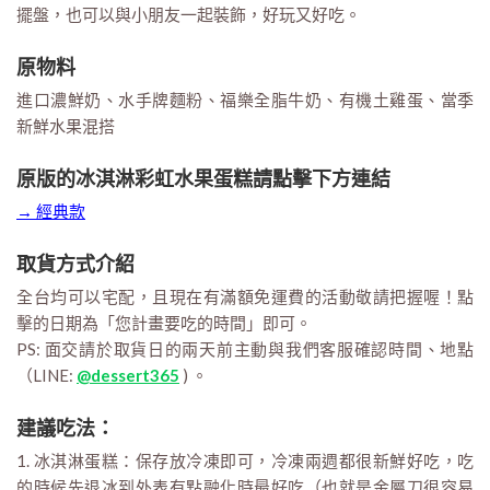
擺盤，也可以與小朋友一起裝飾，好玩又好吃。
原物料
進口濃鮮奶、水手牌麵粉、福樂全脂牛奶、有機土雞蛋、當季
新鮮水果混搭
原版的冰淇淋彩虹水果蛋糕請點擊下方連結
→ 經典款
取貨方式介紹
全台均可以宅配，且現在有滿額免運費的活動敬請把握喔！點
擊的日期為「您計畫要吃的時間」即可。
PS: 面交請於取貨日的兩天前主動與我們客服確認時間、地點
（LINE:
@dessert365
) 。
建議吃法：
1. 冰淇淋蛋糕：保存放冷凍即可，冷凍兩週都很新鮮好吃，吃
的時候先退冰到外表有點融化時最好吃（也就是金屬刀很容易