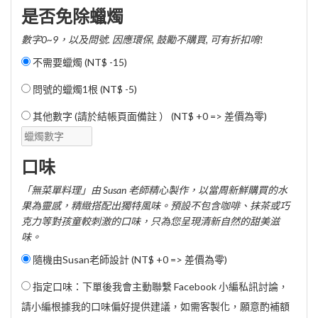
是否免除蠟燭
數字0~9，以及問號. 因應環保, 鼓勵不購買, 可有折扣唷!
不需要蠟燭 (
NT$ -15
)
問號的蠟燭1根 (
NT$ -5
)
其他數字 (請於結帳頁面備註 ） (NT$ +0 => 差價為零)
口味
「無菜單料理」由 Susan 老師精心製作，以當周新鮮購買的水
果為靈感，精緻搭配出獨特風味。預設不包含咖啡、抹茶或巧
克力等對孩童較刺激的口味，只為您呈現清新自然的甜美滋
味。
隨機由Susan老師設計 (NT$ +0 => 差價為零)
指定口味：下單後我會主動聯繫 Facebook 小編私訊討論，
請小編根據我的口味偏好提供建議，如需客製化，願意酌補額