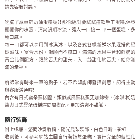
請先客服討論。
吃膩了厚重鮮奶油蛋糕嗎?! 那你絕對要試試這款手工蛋糕,保證
顛覆你的味蕾，清爽滑順冰涼，讓人一口接一口!一個蛋糕，多
種口感。
每一口都可以享用到冰淇淋、以及各式各樣新鮮水果混搭的絕
妙滋味，富含水份，滑順而不膩口，滿滿的水果平台和鮮奶的
黃金比例配方，躍於舌尖的甜美，入口絲甜化於舌尖，給你滿
滿的幸福。
廚師常有時來一筆的點子，若不希望廚師發揮創意，記得主動
與客服溝通喔!
內含有日式雲朵蛋糕體，類似戚風蛋糕蛋更加綿密，(冰淇淋)奶
醬與日式雲朵蛋糕體間層搭配，更加清爽不甜膩。
隨行裝飾
附上帆船、悠閒沙灘躺椅、陽光鳳梨裝飾、白色日輪、彩虹
收到後，可參考網站主圖自行裝飾於蛋糕，實行完全的個性化