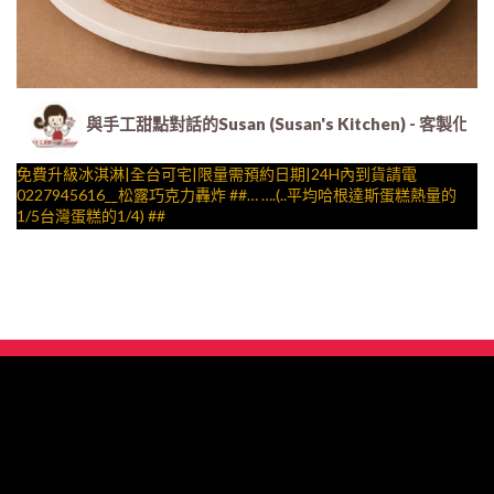
與手工甜點對話的Susan (Susan's Kitchen) 
免費升級冰淇淋|全台可宅|限量需預約日期|24H內到貨請電
0227945616__松露巧克力轟炸 ##… ….(..平均哈根達斯蛋糕熱量的
1/5台灣蛋糕的1/4) ##