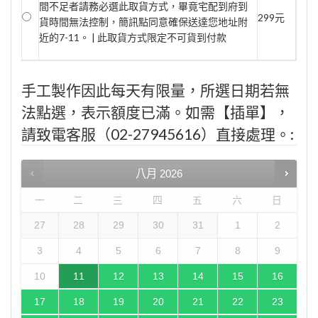
間不足者請務必選此取貨方式，畢竟宅配到府到
299元
貨時間無法控制，簡訊點同意確保送達您地址附
近的7-11。 | 此取貨方式限定不可貨到付款
手工製作因此每天有限量，所選日期若無
法點選，表示額度已滿。如需【插單】，
請致電客服（02-27945616）直接處理。:
八月
2026
一
二
三
四
五
六
日
27
28
29
30
31
1
2
3
4
5
6
7
8
9
10
11
12
13
14
15
16
17
18
19
20
21
22
23