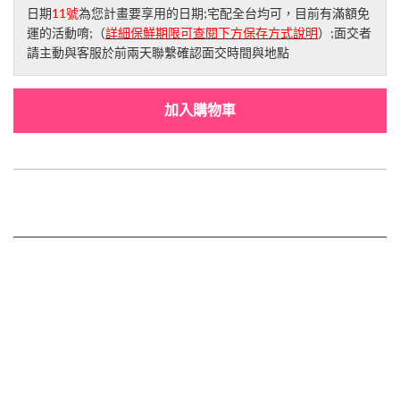
日期
11號
為您計畫要享用的日期;宅配全台均可，目前有滿額免
運的活動唷;（
詳細保鮮期限可查閱下方保存方式說明
）;面交者
請主動與客服於前兩天聯繫確認面交時間與地點
加入購物車