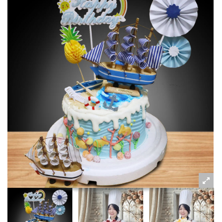
粉絲好康
加入甜點廚師接單平台
記住我
忘記密碼
註冊