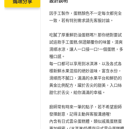
設計說明
媽咪分享
因手工製作，蛋糕顏色不一定每次都完全
一致，若有特別需求請先客服討論。
吃膩了厚重鮮奶油蛋糕嗎?! 那你絕對要試
試這款手工蛋糕,保證顛覆你的味蕾，清爽
滑順冰涼，讓人一口接一口!一個蛋糕，多
種口感。
每一口都可以享用到冰淇淋、以及各式各
樣新鮮水果混搭的絕妙滋味，富含水份，
滑順而不膩口，滿滿的水果平台和鮮奶的
黃金比例配方，躍於舌尖的甜美，入口絲
甜化於舌尖，給你滿滿的幸福。
廚師常有時來一筆的點子，若不希望廚師
發揮創意，記得主動與客服溝通喔!
內含有日式雲朵蛋糕體，類似戚風蛋糕蛋
更加綿密，(冰淇淋)奶醬與日式雲朵蛋糕體