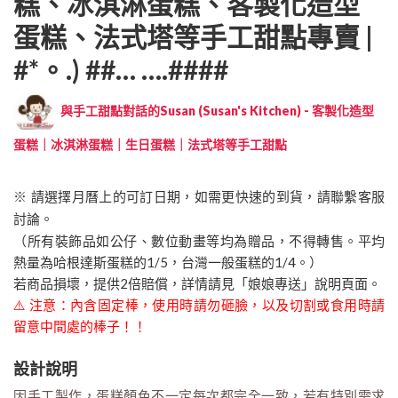
糕、冰淇淋蛋糕、客製化造型
蛋糕、法式塔等手工甜點專賣 |
#*。.) ##… ….####
與手工甜點對話的Susan (Susan's Kitchen) - 客製化造型
蛋糕｜冰淇淋蛋糕｜生日蛋糕｜法式塔等手工甜點
※ 請選擇月曆上的可訂日期，如需更快速的到貨，請聯繫客服
討論。
（所有裝飾品如公仔、數位動畫等均為贈品，不得轉售。平均
熱量為哈根達斯蛋糕的1/5，台灣一般蛋糕的1/4。）
若商品損壞，提供2倍賠償，詳情請見「娘娘專送」說明頁面。
⚠️ 注意：內含固定棒，使用時請勿砸臉，以及切割或食用時請
留意中間處的棒子！！
設計說明
因手工製作，蛋糕顏色不一定每次都完全一致，若有特別需求