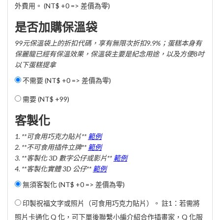
外費用。 (NT$ +0 => 差價為零)
是否加購保溫袋
99元保溫袋上的折扣代碼，享有無限次折扣9.9%；蛋糕本身有
保麗龍已經有保溫效果，保溫袋主要是紀念用途，以及方便8吋
以下蛋糕提拿
不需要 (NT$ +0 => 差價為零)
需要 (
NT$ +99
)
客製化
1. **可食用巧克力貼片**
範例
2. **不可食用插件立牌**
範例
3. **客製化 3D 數字公仔或影片**
範例
4. **客製化實體 3D 公仔**
範例
無須客製化 (NT$ +0 => 差價為零)
印製祝福文字或照片（可食用巧克力貼片）。 註1：若需將
照片卡通化 Q 化，可下單後聯繫小編介紹合作插畫家，Q 化服