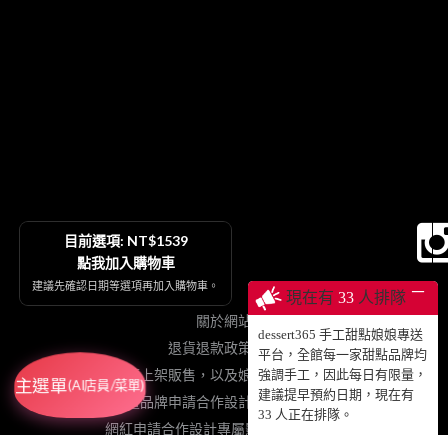
目前選項: NT$1539
點我加入購物車
建議先確認日期等選項再加入購物車。
─
現在有
33
人排隊
關於網站
dessert365 手工甜點娘娘專送
退貨退款政策契約
平台，全館每一家甜點品牌均
烘焙品牌申請上架販售，以及娘娘專送、動蛋糕授權等
強調手工，因此每日有限量，
主選單
(AI店員/菜單)
建議提早預約日期，現在有
插畫品牌申請合作設計手工甜點販售
33
人正在排隊。
網紅申請合作設計專屬影片動蛋糕販售