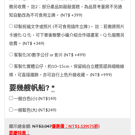
務另收費。 註2：部分產品如敲敲蛋糕，為品質考量將不另通
知自動改為不可食用立牌。 (
NT$ +399
)
印製祝福文字或照片 (不可食用插件立牌 )。 註：若需將照片
卡通化 Q 化，可下單後聯繫小編介紹合作插畫家，Q 化服務另
收費。 (
NT$ +349
)
客製化3D數字公仔 or 影片 (
NT$ +499
)
客製化實體公仔，約10~15cm，保留純白立體質感與細緻線
條，可直接擺飾，亦可自行上色升級收藏。 (
NT$ +999
)
要幾艘帆船?
*
一艘白色(小) (
NT$149
)
一艘藍色(大) (
NT$249
)
顯示總金額:
NT$2,047
優惠價：
NT$1,539
(75折)
節慶特惠：