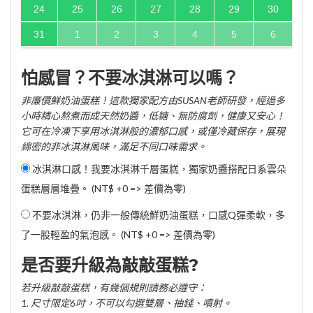
24
25
26
27
28
29
30
31
1
2
3
4
5
6
怕感冒？不要冰淇淋可以嗎？
非廉價鮮奶油蛋糕！這款獨家配方由SUSAN老師研發，經過多
小時精心熬煮而成天然奶醬，低糖、無防腐劑，健康又安心！
它可在冷凍下享用冰淇淋般的濃郁口感，或僅冷藏保存，展現
綿密的非冰淇淋風味，滿足不同口味需求。
冰淇淋口感！我要冰淇淋千層蛋糕，獨家奶醬搭配日系雲朵
蛋糕層層堆疊。 (NT$ +0 => 差價為零)
不要冰淇淋，仍非一般傳統鮮奶油蛋糕，口感Q彈柔軟，多
了一股輕盈的氣泡感。 (NT$ +0 => 差價為零)
是否要升級為敲敲蛋糕?
若升級敲敲蛋糕，有幾個規則請務必遵守：
1. 尺寸限定6吋，不可以勾選雙層、抽錢、噴射。