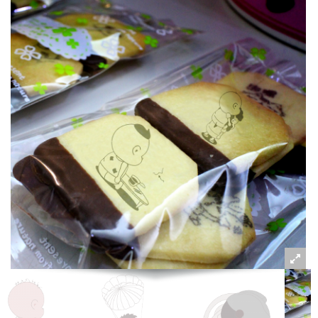
粉絲好康
加入甜點廚師接單平台
記住我
忘記密碼
註冊