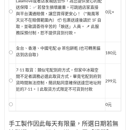
Lalamove或者店家親送合作，為您提供安心的配
送保障： ✅ 若發生損壞嚴重，可跳過店家直接
0元+
與平台溝通賠償，讓您買得更安心！（*颱風等
天災不在賠償範圍內） 📦 包裹送達後請於 1F 自
取，並敬請善待辛苦的「娘送」人員。 📌 此服
務採預付制，恕不提供貨到付款。
全台、香港、中國宅配 @ 茶包餅乾 (也可轉黑貓
180元
店到店自取 )
7-11 取貨：類似宅配到府方式，但家中冰箱空
間不足者請務必選此取貨方式，畢竟宅配到府到
299元
貨時間無法控制，簡訊點同意確保送達您地址附
近的7-11。 | 此取貨方式限定不可貨到付款
0元
手工製作因此每天有限量，所選日期若無