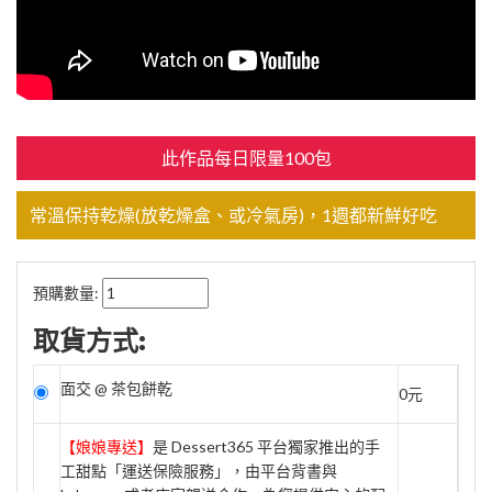
此作品每日限量100包
常溫保持乾燥(放乾燥盒、或冷氣房)，1週都新鮮好吃
預購數量:
取貨方式:
面交 @ 茶包餅乾
0元
【娘娘專送】
是 Dessert365 平台獨家推出的手
工甜點「運送保險服務」，由平台背書與