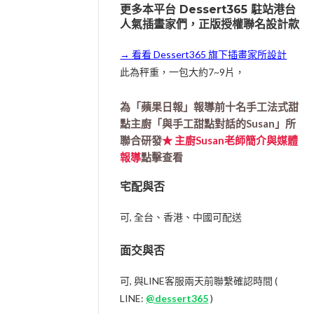
更多本平台 Dessert365 駐站港台
人氣插畫家們，正版授權聯名設計款
→ 看看 Dessert365 旗下插畫家所設計
此為秤重，一包大約7~9片，
為「蘋果日報」報導前十名手工法式甜
點主廚「與手工甜點對話的Susan」所
聯合研發
★ 主廚Susan老師簡介與媒體
報導
點擊查看
宅配與否
可, 全台、香港、中國可配送
面交與否
可, 與LINE客服兩天前聯繫確認時間 (
LINE:
@dessert365
)