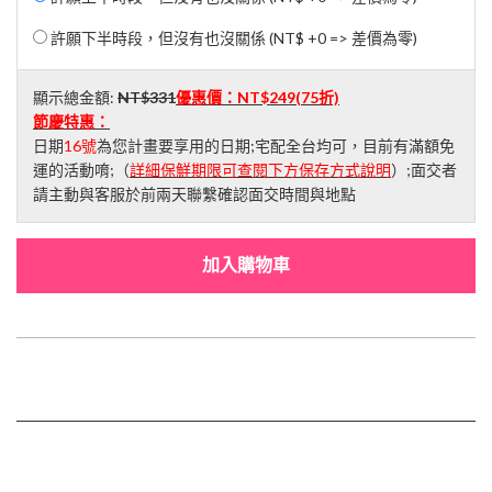
許願下半時段，但沒有也沒關係 (NT$ +0 => 差價為零)
顯示總金額:
NT$331
優惠價：
NT$249
(75折)
節慶特惠：
日期
16號
為您計畫要享用的日期;宅配全台均可，目前有滿額免
運的活動唷;（
詳細保鮮期限可查閱下方保存方式說明
）;面交者
請主動與客服於前兩天聯繫確認面交時間與地點
加入購物車