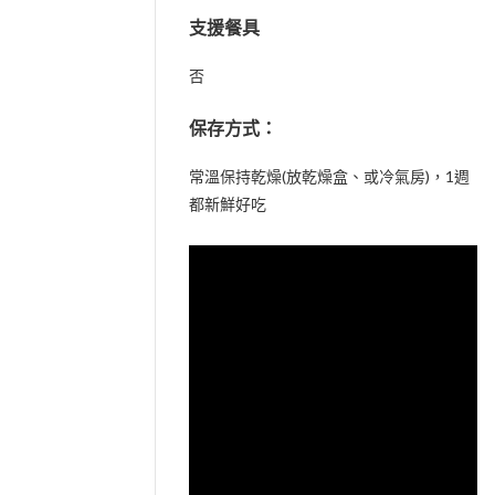
支援餐具
否
保存方式：
常溫保持乾燥(放乾燥盒、或冷氣房)，1週
都新鮮好吃