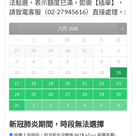
法點選，表示額度已滿。如需【插單】，
請致電客服（02-27945616）直接處理。:
八月
2026
一
二
三
四
五
六
日
27
28
29
30
31
1
2
3
4
5
6
7
8
9
10
11
12
13
14
15
16
17
18
19
20
21
22
23
24
25
26
27
28
29
30
31
1
2
3
4
5
6
新冠肺炎期間，時段無法選擇
許願上半時段，但沒有也沒關係 (NT$ +0 => 差價為零)