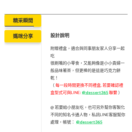
精采瞬間
設計說明
媽咪分享
附贈禮盒，適合與同事朋友家人分享一起
吃
很刷嘴的小零食，又能夠像是小小貴婦一
般品味著茶，但更棒的是這是巧克力餅
乾！
（
每一段時間更換不同禮盒, 若要確認禮
盒型式可與LINE:
@dessert365
聯繫
）
@ 若要給小朋友吃，也可另外幫你客製化
不同的知名卡通人物，私訊LINE客服幫你
處理，帳號：
@dessert365