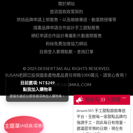
關於網站
退貨退款政策契約
烘焙品牌申請上架販售，以及娘娘專送、動蛋糕授權等
插畫品牌申請合作設計手工甜點販售
網紅申請合作設計專屬影片動蛋糕販售
粉絲免費加值協力網站
註冊登入累積點數、查詢訂單
© 2025 DESSERT365 ALL RIGHTS RESERVED.
SUSAN老師已投保國泰產物產品責任保險1000萬元，請安心食用！
目前選項: NT$249
GRETIMES@GMAIL.COM
點我加入購物車
建議先確認日期等選項再加入購物車。
─
現在有
33
人排隊
dessert365 手工甜點娘娘專送
平台，全館每一家甜點品牌均
強調手工，因此每日有限量，
主選單
(AI店員/菜單)
建議提早預約日期，現在有