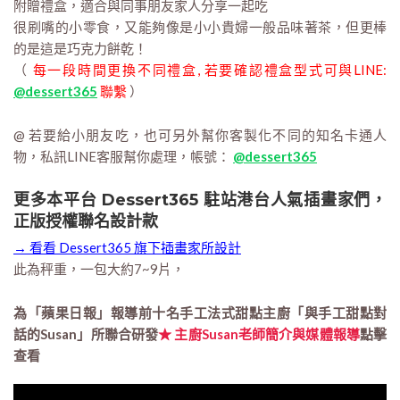
附贈禮盒，適合與同事朋友家人分享一起吃
很刷嘴的小零食，又能夠像是小小貴婦一般品味著茶，但更棒
的是這是巧克力餅乾！
（
每一段時間更換不同禮盒, 若要確認禮盒型式可與LINE:
@dessert365
聯繫
）
@ 若要給小朋友吃，也可另外幫你客製化不同的知名卡通人
物，私訊LINE客服幫你處理，帳號：
@dessert365
更多本平台 Dessert365 駐站港台人氣插畫家們，
正版授權聯名設計款
→ 看看 Dessert365 旗下插畫家所設計
此為秤重，一包大約7~9片，
為「蘋果日報」報導前十名手工法式甜點主廚「與手工甜點對
話的Susan」所聯合研發
★ 主廚Susan老師簡介與媒體報導
點擊
查看