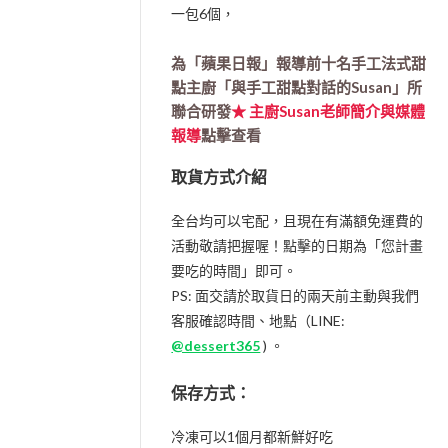
一包6個，
為「蘋果日報」報導前十名手工法式甜
點主廚「與手工甜點對話的Susan」所
聯合研發
★ 主廚Susan老師簡介與媒體
報導
點擊查看
取貨方式介紹
全台均可以宅配，且現在有滿額免運費的
活動敬請把握喔！點擊的日期為「您計畫
要吃的時間」即可。
PS: 面交請於取貨日的兩天前主動與我們
客服確認時間、地點（LINE:
@dessert365
) 。
保存方式：
冷凍可以1個月都新鮮好吃