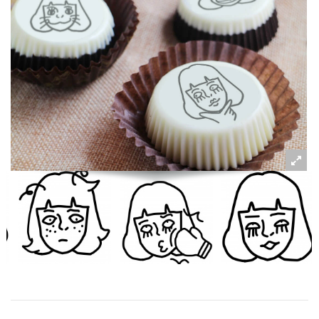
粉絲好康
加入甜點廚師接單平台
記住我
忘記密碼
註冊