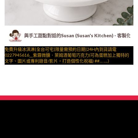
與手工甜點對話的Susan (Susan's Kitchen) 
免費升級冰淇淋|全台可宅|限量需預約日期|24H內到貨請電
0227945616__紫霧微醺．萊姆酒葡萄巧克力(可為蛋糕加上獨特的
文字、圖片或專利錄音/影片，打造個性化祝福) ##… ….）