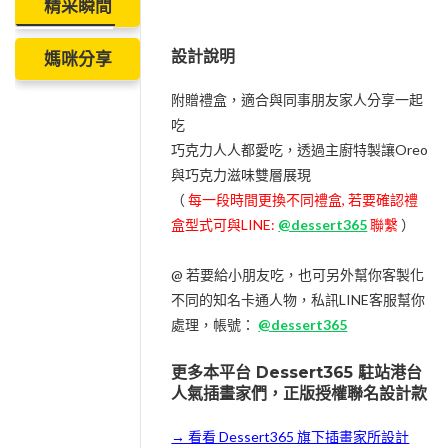
精采瞬間
設計說明
媽咪分享
附贈禮盒，適合與同事朋友家人分享一起
吃
巧克力人人都愛吃，透過主廚特製讓Oreo
與巧克力滋味雙層展現
（
每一段時間更換不同禮盒, 若要確認禮
盒型式可與LINE:
@dessert365
聯繫
）
@ 若要給小朋友吃，也可另外幫你客製化
不同的知名卡通人物，私訊LINE客服幫你
處理，帳號：
@dessert365
更多本平台 Dessert365 駐站港台
人氣插畫家們，正版授權聯名設計款
→ 看看 Dessert365 旗下插畫家所設計