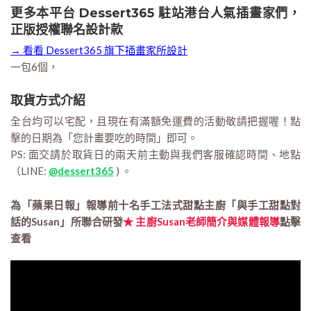
更多本平台 Dessert365 駐站港台人氣插畫家們，
正版授權聯名設計款
→ 看看 Dessert365 旗下插畫家所設計
一包6個，
取貨方式介紹
全台均可以宅配，且現在有滿額免運費的活動敬請把握喔！點
擊的日期為「您計畫要吃的時間」即可。
PS: 面交請於取貨日的兩天前主動與我們客服確認時間、地點
（LINE:
@dessert365
) 。
為「蘋果日報」報導前十名手工法式甜點主廚「與手工甜點對
話的Susan」所聯合研發
★ 主廚Susan老師簡介與媒體報導
點擊
查看