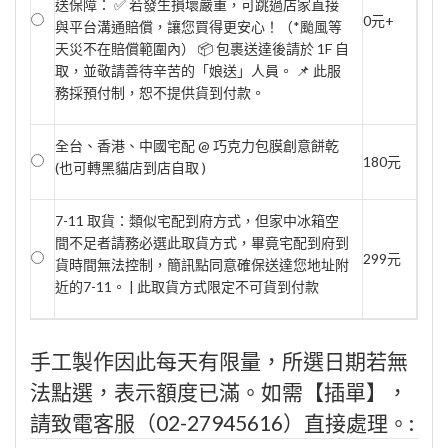
送保障： ✅ 若發生損壞嚴重，可跳過店家直接
0元+
與平台溝通賠償，讓您買得更安心！（*颱風等
天災不在賠償範圍內） 📦 包裹送達後請於 1F 自
取，並敬請善待辛苦的「娘送」人員。 📌 此服
務採預付制，恕不提供貨到付款。
全台、香港、中國宅配 @ 巧克力包膜創意餅乾
180元
(也可轉黑貓店到店自取 )
7-11 取貨：類似宅配到府方式，但家中冰箱空
間不足者請務必選此取貨方式，畢竟宅配到府到
299元
貨時間無法控制，簡訊點同意確保送達您地址附
近的7-11。 | 此取貨方式限定不可貨到付款
手工製作因此每天有限量，所選日期若無
法點選，表示額度已滿。如需【插單】，
請致電客服（02-27945616）直接處理。: