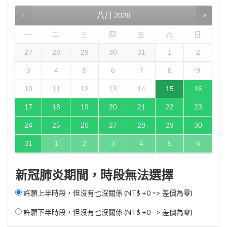
八月
2026
一
二
三
四
五
六
日
27
28
29
30
31
1
2
3
4
5
6
7
8
9
10
11
12
13
14
15
16
17
18
19
20
21
22
23
24
25
26
27
28
29
30
31
1
2
3
4
5
6
新冠肺炎期間，時段無法選擇
許願上半時段，但沒有也沒關係 (NT$ +0 => 差價為零)
許願下半時段，但沒有也沒關係 (NT$ +0 => 差價為零)