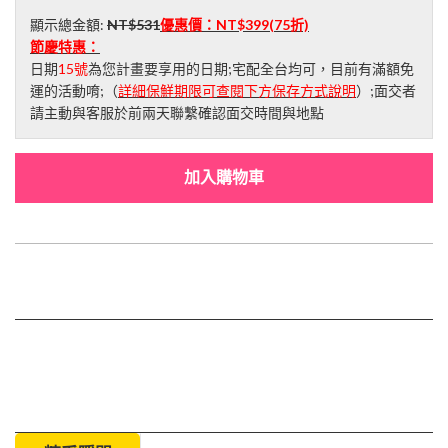
顯示總金額:
NT$531
優惠價：
NT$399
(75折)
節慶特惠：
日期
15號
為您計畫要享用的日期;宅配全台均可，目前有滿額免
運的活動唷;（
詳細保鮮期限可查閱下方保存方式說明
）;面交者
請主動與客服於前兩天聯繫確認面交時間與地點
加入購物車