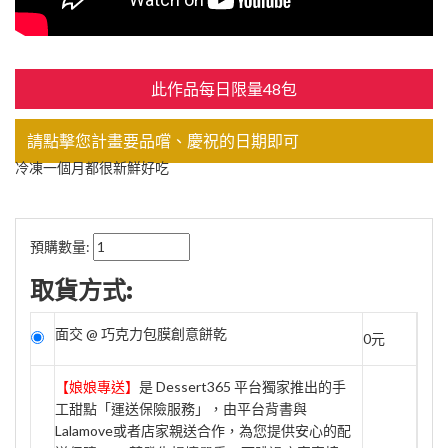
此作品每日限量48包
請點擊您計畫要品嚐、慶祝的日期即可
冷凍一個月都很新鮮好吃
預購數量:
取貨方式:
面交 @ 巧克力包膜創意餅乾
0元
【娘娘專送】
是 Dessert365 平台獨家推出的手
工甜點「運送保險服務」，由平台背書與
Lalamove或者店家親送合作，為您提供安心的配