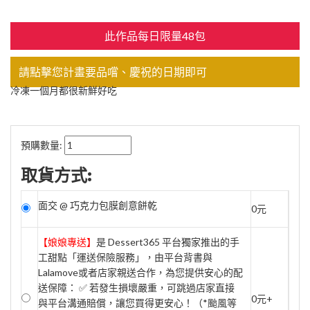
此作品每日限量48包
請點擊您計畫要品嚐、慶祝的日期即可
冷凍一個月都很新鮮好吃
預購數量:
取貨方式:
面交 @ 巧克力包膜創意餅乾
0元
【娘娘專送】
是 Dessert365 平台獨家推出的手
工甜點「運送保險服務」，由平台背書與
Lalamove或者店家親送合作，為您提供安心的配
送保障： ✅ 若發生損壞嚴重，可跳過店家直接
0元+
與平台溝通賠償，讓您買得更安心！（*颱風等