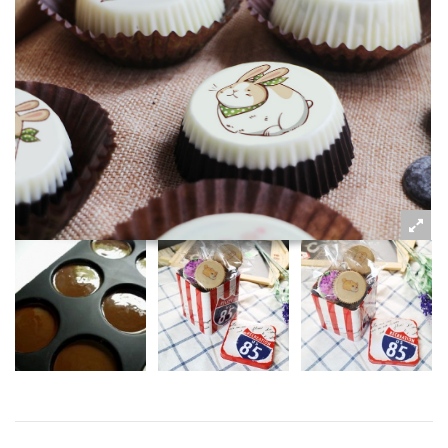
粉絲好康
加入甜點廚師接單平台
記住我
忘記密碼
註冊