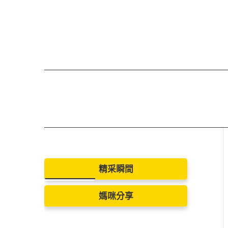
精采瞬間
媽咪分享