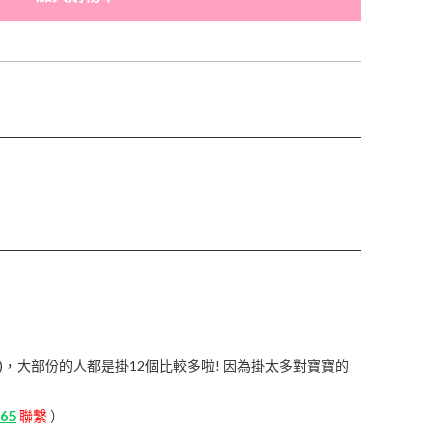
)，大部份的人都是掛12個比較多啦! 因為掛太多對寶寶的
65
聯繫
）