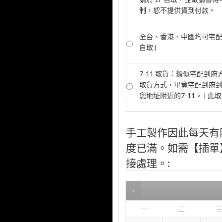
制，恕不提供貨到付款。
全台、香港、中國均可宅配 @
自取 )
7-11 取貨：類似宅配到
取貨方式，畢竟宅配到府
您地址附近的7-11。 | 
手工製作因此每天有
度已滿。如需【插單】，
接處理。:
一
二