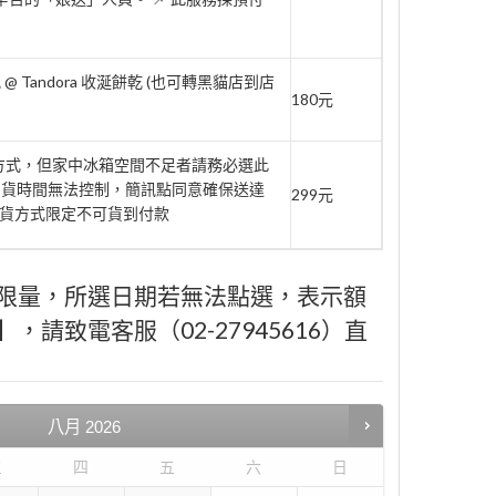
 Tandora 收涎餅乾 (也可轉黑貓店到店
180元
府方式，但家中冰箱空間不足者請務必選此
到貨時間無法控制，簡訊點同意確保送達
299元
此取貨方式限定不可貨到付款
限量，所選日期若無法點選，表示額
請致電客服（02-27945616）直
八月
2026
三
四
五
六
日