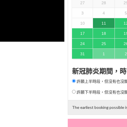
27
28
2
3
4
5
10
11
1
17
18
1
24
25
2
31
1
2
新冠肺炎期間，時
許願上半時段，但沒有也沒關係 (
許願下半時段，但沒有也沒關係 (
The earliest booking possible 