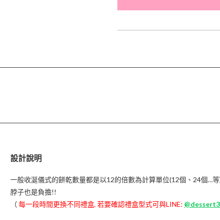
設計說明
一般收涎儀式的餅乾數量都是以12的倍數為計算單位(12個、24個…等
脖子也是負擔!!
（
每一段時間更換不同禮盒, 若要確認禮盒型式可與LINE:
@dessert3