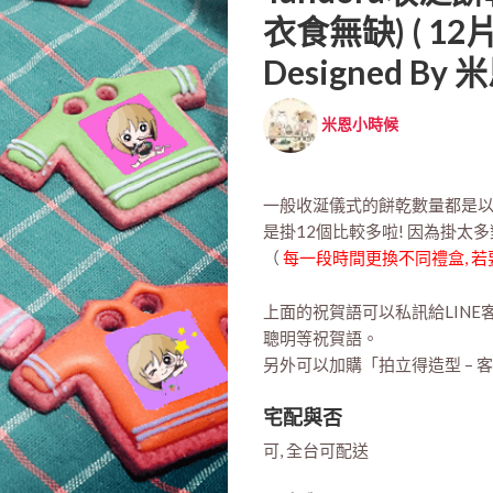
衣食無缺) ( 12
Designed By
米恩小時候
一般收涎儀式的餅乾數量都是以1
是掛12個比較多啦! 因為掛太
（
每一段時間更換不同禮盒, 若
上面的祝賀語可以私訊給LINE
聰明等祝賀語。
另外可以加購「拍立得造型 –
宅配與否
可, 全台可配送