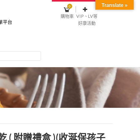
Translate »
0
購物車
VIP、LV等
單平台
好康活動
登入或註冊
購物車
物車裡面沒有商品
NT$0
記住我
碼
註冊
餅乾 ( 附贈禮盒 )(收涎保孩子