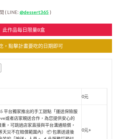
 LINE:
@dessert365
)
此作品每日限量8盒
吃，點擊計畫要吃的日期即可
0元
rt365 平台獨家推出的手工甜點「運送保險服
move或者店家親送合作，為您提供安心的
壞嚴重，可跳過店家直接與平台溝通賠償，
0元+
天災不在賠償範圍內） 📦 包裹送達後
辛苦的「娘送」人員。 📌 此服務採預付