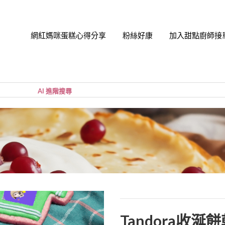
網紅媽咪蛋糕心得分享
粉絲好康
加入甜點廚師接
帳號
您的購
小計:
密碼
忘記密
Tandora收涎