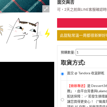
面交與否
可，2天之前與LINE客服確認時間 (
此甜點常溫一周都很新鮮好
預購數量:
取貨方式:
面交 @ Tandora 收涎餅乾
【娘娘專送】
是 Desse
務」，由平台背書與Lala
配送保障： ✅ 若發生損
讓您買得更安心！（*颱風等
請於 1F 自取，並敬請善待