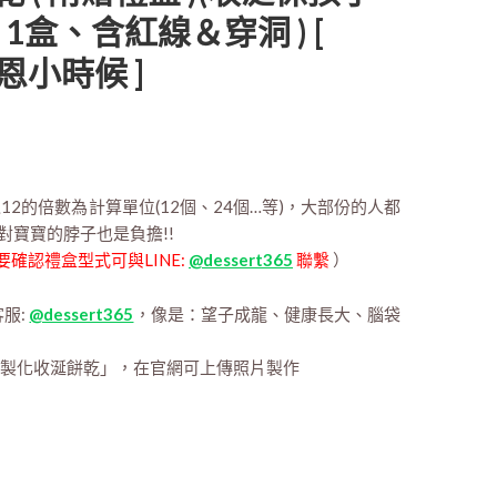
片1盒、含紅線＆穿洞 ) [
 米恩小時候 ]
2的倍數為計算單位(12個、24個…等)，大部份的人都
多對寶寶的脖子也是負擔!!
要確認禮盒型式可與LINE:
@dessert365
聯繫
）
客服:
@dessert365
，像是：望子成龍、健康長大、腦袋
 客製化收涎餅乾」，在官網可上傳照片製作