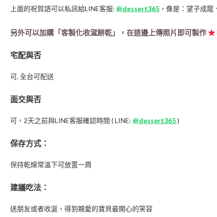
上面的祝賀語可以私訊給LINE客服:
@dessert365
，像是：望子成龍
另外可以加購「客製化收涎餅乾」，在這邊上傳照片即可製作
★
宅配與否
可, 全台可配送
面交與否
可，2天之前與LINE客服確認時間 ( LINE:
@dessert365
)
保存方式：
保持乾燥常溫下可放置一周
建議吃法：
送朋友或者收涎，得到親愛的寶貝最開心的笑容