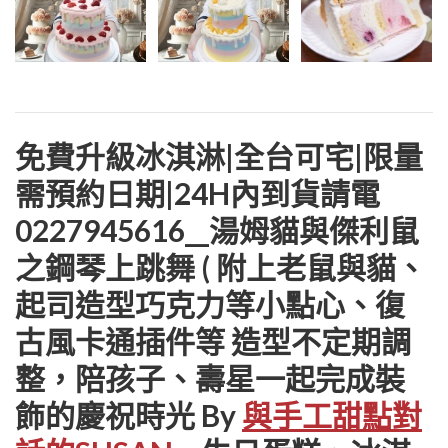
免費升級冰淇淋|全台可宅|限量
需預約日期|24H內到貨請電
0227945616__湯姆貓與傑利鼠
之鋼琴上跳舞 ( 附上老鼠與貓、
起司造型巧克力等小點心、復
古風卡通插件等 造型不定期調
整，陪孩子、壽星一起完成裝
飾的慶祝時光 By
與手工甜點對