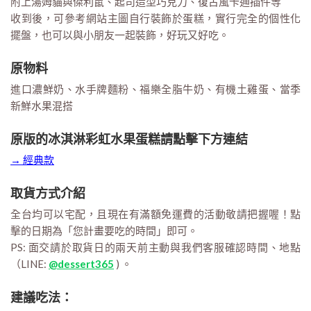
附上湯姆貓與傑利鼠、起司造型巧克力、復古風卡通插件等
收到後，可參考網站主圖自行裝飾於蛋糕，實行完全的個性化
擺盤，也可以與小朋友一起裝飾，好玩又好吃。
原物料
進口濃鮮奶、水手牌麵粉、福樂全脂牛奶、有機土雞蛋、當季
新鮮水果混搭
原版的冰淇淋彩虹水果蛋糕請點擊下方連結
→ 經典款
取貨方式介紹
全台均可以宅配，且現在有滿額免運費的活動敬請把握喔！點
擊的日期為「您計畫要吃的時間」即可。
PS: 面交請於取貨日的兩天前主動與我們客服確認時間、地點
（LINE:
@dessert365
) 。
建議吃法：