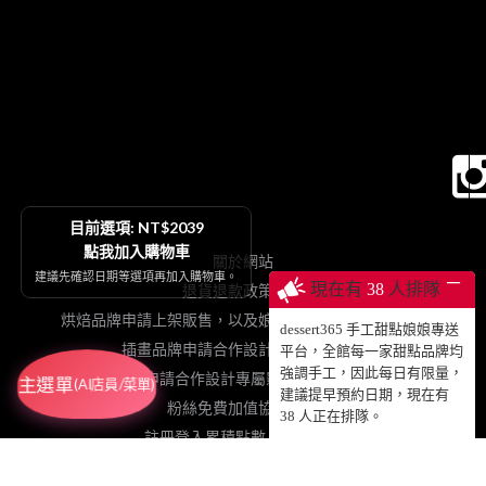
目前選項: NT$2039
點我加入購物車
關於網站
建議先確認日期等選項再加入購物車。
─
現在有
38
人排隊
退貨退款政策契約
烘焙品牌申請上架販售，以及娘娘專送、動蛋糕授權等
dessert365 手工甜點娘娘專送
插畫品牌申請合作設計手工甜點販售
平台，全館每一家甜點品牌均
強調手工，因此每日有限量，
網紅申請合作設計專屬影片動蛋糕販售
主選單
(AI店員/菜單)
建議提早預約日期，現在有
粉絲免費加值協力網站
38
人正在排隊。
註冊登入累積點數、查詢訂單