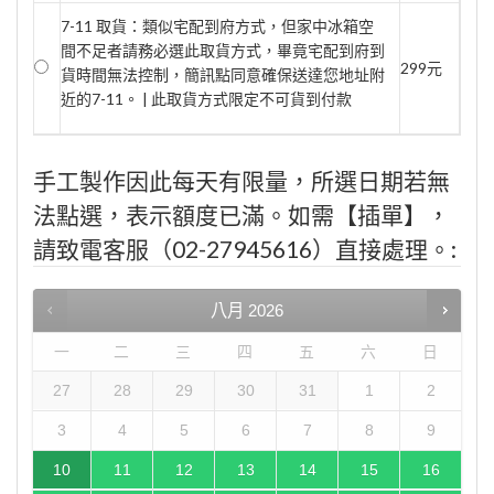
7-11 取貨：類似宅配到府方式，但家中冰箱空
間不足者請務必選此取貨方式，畢竟宅配到府到
299元
貨時間無法控制，簡訊點同意確保送達您地址附
近的7-11。 | 此取貨方式限定不可貨到付款
手工製作因此每天有限量，所選日期若無
法點選，表示額度已滿。如需【插單】，
請致電客服（02-27945616）直接處理。:
八月
2026
一
二
三
四
五
六
日
27
28
29
30
31
1
2
3
4
5
6
7
8
9
10
11
12
13
14
15
16