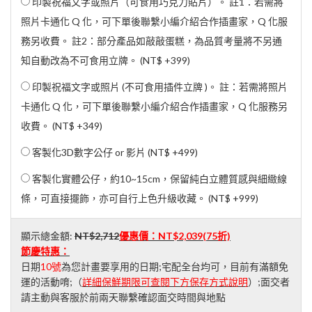
印製祝福文字或照片（可食用巧克力貼片）。 註1：若需將
照片卡通化 Q 化，可下單後聯繫小編介紹合作插畫家，Q 化服
務另收費。 註2：部分產品如敲敲蛋糕，為品質考量將不另通
知自動改為不可食用立牌。 (
NT$ +399
)
印製祝福文字或照片 (不可食用插件立牌 )。 註：若需將照片
卡通化 Q 化，可下單後聯繫小編介紹合作插畫家，Q 化服務另
收費。 (
NT$ +349
)
客製化3D數字公仔 or 影片 (
NT$ +499
)
客製化實體公仔，約10~15cm，保留純白立體質感與細緻線
條，可直接擺飾，亦可自行上色升級收藏。 (
NT$ +999
)
顯示總金額:
NT$2,712
優惠價：
NT$2,039
(75折)
節慶特惠：
日期
10號
為您計畫要享用的日期;宅配全台均可，目前有滿額免
運的活動唷;（
詳細保鮮期限可查閱下方保存方式說明
）;面交者
請主動與客服於前兩天聯繫確認面交時間與地點