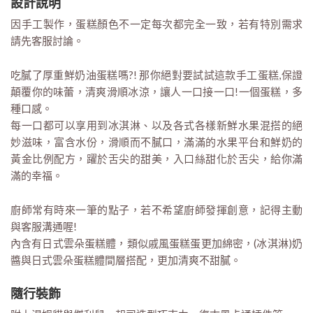
設計說明
因手工製作，蛋糕顏色不一定每次都完全一致，若有特別需求
請先客服討論。
吃膩了厚重鮮奶油蛋糕嗎?! 那你絕對要試試這款手工蛋糕,保證
顛覆你的味蕾，清爽滑順冰涼，讓人一口接一口!一個蛋糕，多
種口感。
每一口都可以享用到冰淇淋、以及各式各樣新鮮水果混搭的絕
妙滋味，富含水份，滑順而不膩口，滿滿的水果平台和鮮奶的
黃金比例配方，躍於舌尖的甜美，入口絲甜化於舌尖，給你滿
滿的幸福。
廚師常有時來一筆的點子，若不希望廚師發揮創意，記得主動
與客服溝通喔!
內含有日式雲朵蛋糕體，類似戚風蛋糕蛋更加綿密，(冰淇淋)奶
醬與日式雲朵蛋糕體間層搭配，更加清爽不甜膩。
隨行裝飾