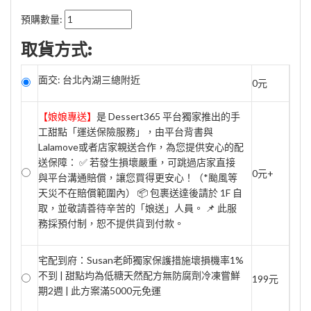
預購數量:
取貨方式:
面交: 台北內湖三總附近
0元
【娘娘專送】
是 Dessert365 平台獨家推出的手
工甜點「運送保險服務」，由平台背書與
Lalamove或者店家親送合作，為您提供安心的配
送保障： ✅ 若發生損壞嚴重，可跳過店家直接
0元+
與平台溝通賠償，讓您買得更安心！（*颱風等
天災不在賠償範圍內） 📦 包裹送達後請於 1F 自
取，並敬請善待辛苦的「娘送」人員。 📌 此服
務採預付制，恕不提供貨到付款。
宅配到府：Susan老師獨家保護措施壞損機率1%
不到 | 甜點均為低糖天然配方無防腐劑冷凍嘗鮮
199元
期2週 | 此方案滿5000元免運