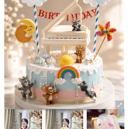
粉絲好康
加入甜點廚師接單平台
記住我
忘記密碼
註冊