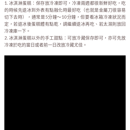
1. 冰淇淋蛋糕：保存放冷凍即可，冷凍兩週都很新鮮好吃，吃
的時候先退冰到外表有點融化時最好吃（也就是金屬刀很容易
切下去時），通常是5分鐘～10分鐘，但要看冰箱冷凍狀況而
定，若退冰後蛋糕體有點乾，請繼續退冰再吃、若太濕則放回
冷凍庫一下。
2. 冰淇淋蛋糕以外的手工甜點：可放冷藏保存即可，亦可先放
冷凍於吃的當日或者前一日改放冷藏尤佳。