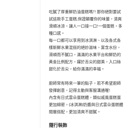
吃膩了厚重鮮奶油蛋糕嗎?! 那你絕對要試
試這款手工蛋糕,保證顛覆你的味蕾，清爽
滑順冰涼，讓人一口接一口!一個蛋糕，多
種口感。
每一口都可以享用到冰淇淋、以及各式各
樣新鮮水果混搭的絕妙滋味，富含水份，
滑順而不膩口，滿滿的水果平台和鮮奶的
黃金比例配方，躍於舌尖的甜美，入口絲
甜化於舌尖，給你滿滿的幸福。
廚師常有時來一筆的點子，若不希望廚師
發揮創意，記得主動與客服溝通喔!
內含有日式雲朵蛋糕體，類似戚風蛋糕蛋
更加綿密，(冰淇淋)奶醬與日式雲朵蛋糕體
間層搭配，更加清爽不甜膩。
隨行裝飾