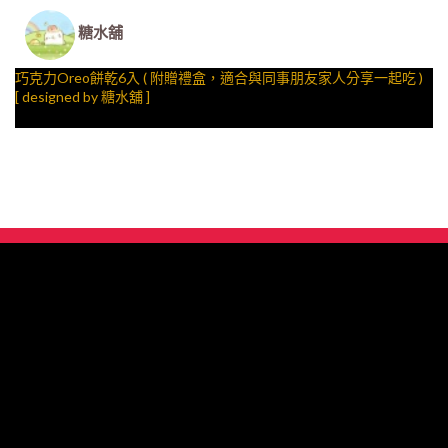
糖水舖
巧克力Oreo餅乾6入 ( 附贈禮盒，適合與同事朋友家人分享一起吃 )
[ designed by 糖水舖 ]