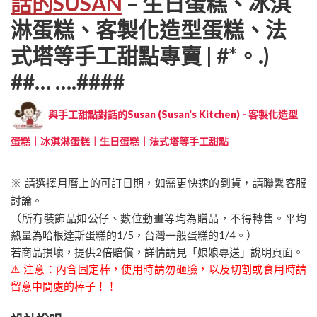
話的SUSAN
– 生日蛋糕、冰淇
淋蛋糕、客製化造型蛋糕、法
式塔等手工甜點專賣 | #*。.)
##… ….####
與手工甜點對話的Susan (Susan's Kitchen) - 客製化造型
蛋糕｜冰淇淋蛋糕｜生日蛋糕｜法式塔等手工甜點
※ 請選擇月曆上的可訂日期，如需更快速的到貨，請聯繫客服
討論。
（所有裝飾品如公仔、數位動畫等均為贈品，不得轉售。平均
熱量為哈根達斯蛋糕的1/5，台灣一般蛋糕的1/4。）
若商品損壞，提供2倍賠償，詳情請見「娘娘專送」說明頁面。
⚠️ 注意：內含固定棒，使用時請勿砸臉，以及切割或食用時請
留意中間處的棒子！！