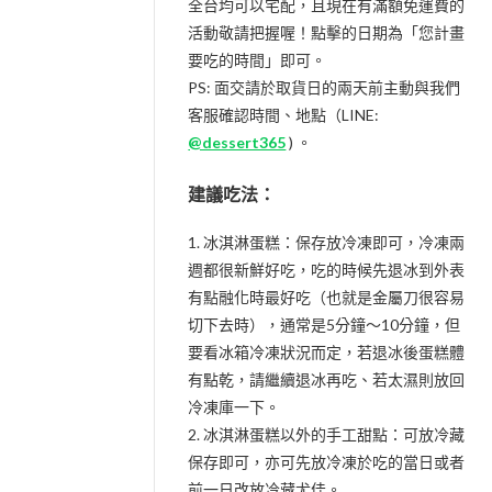
全台均可以宅配，且現在有滿額免運費的
活動敬請把握喔！點擊的日期為「您計畫
要吃的時間」即可。
PS: 面交請於取貨日的兩天前主動與我們
客服確認時間、地點（LINE:
@dessert365
) 。
建議吃法：
1. 冰淇淋蛋糕：保存放冷凍即可，冷凍兩
週都很新鮮好吃，吃的時候先退冰到外表
有點融化時最好吃（也就是金屬刀很容易
切下去時），通常是5分鐘～10分鐘，但
要看冰箱冷凍狀況而定，若退冰後蛋糕體
有點乾，請繼續退冰再吃、若太濕則放回
冷凍庫一下。
2. 冰淇淋蛋糕以外的手工甜點：可放冷藏
保存即可，亦可先放冷凍於吃的當日或者
前一日改放冷藏尤佳。