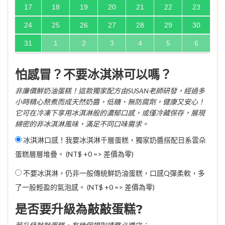
17
18
19
20
21
22
23
24
25
26
27
28
29
30
31
1
2
3
4
5
6
怕感冒？不要冰淇淋可以嗎？
非廉價鮮奶油蛋糕！這款獨家配方由SUSAN老師研發，經過多
小時精心熬煮而成天然奶醬，低糖、無防腐劑，健康又安心！
它可在冷凍下享用冰淇淋般的濃郁口感，或僅冷藏保存，展現
綿密的非冰淇淋風味，滿足不同口味需求。
冰淇淋口感！我要冰淇淋千層蛋糕，獨家奶醬搭配日系雲朵
蛋糕層層堆疊。 (NT$ +0 => 差價為零)
不要冰淇淋，仍非一般傳統鮮奶油蛋糕，口感Q彈柔軟，多
了一股輕盈的氣泡感。 (NT$ +0 => 差價為零)
是否要升級為敲敲蛋糕?