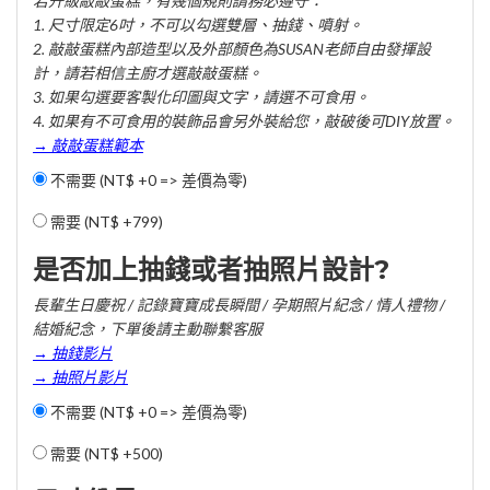
若升級敲敲蛋糕，有幾個規則請務必遵守：
1. 尺寸限定6吋，不可以勾選雙層、抽錢、噴射。
2. 敲敲蛋糕內部造型以及外部顏色為SUSAN老師自由發揮設
計，請若相信主廚才選敲敲蛋糕。
3. 如果勾選要客製化印圖與文字，請選不可食用。
4. 如果有不可食用的裝飾品會另外裝給您，敲破後可DIY放置。
→ 敲敲蛋糕範本
不需要 (NT$ +0 => 差價為零)
需要 (
NT$ +799
)
是否加上抽錢或者抽照片設計?
長輩生日慶祝 / 記錄寶寶成長瞬間 / 孕期照片紀念 / 情人禮物 /
結婚紀念，下單後請主動聯繫客服
→ 抽錢影片
→ 抽照片影片
不需要 (NT$ +0 => 差價為零)
需要 (
NT$ +500
)