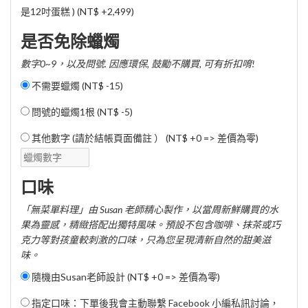
是12吋蛋糕 ) (
NT$ +2,499
)
是否免除蠟燭
數字0~9，以及問號. 因應環保, 鼓勵不購買, 可有折扣唷!
不需要蠟燭 (
NT$ -15
)
問號的蠟燭1根 (
NT$ -5
)
其他數字 (請於結帳頁面備註 ） (NT$ +0 => 差價為零)
口味
「無菜單料理」由 Susan 老師精心製作，以當周新鮮購買的水
果為靈感，精緻搭配出獨特風味。預設不包含咖啡、抹茶或巧
克力等對孩童較刺激的口味，只為您呈現清新自然的甜美滋
味。
隨機由Susan老師設計 (NT$ +0 => 差價為零)
指定口味：下單後我會主動聯繫 Facebook 小編私訊討論，