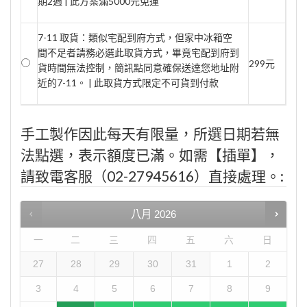
期2週 | 此方案滿5000元免運
7-11 取貨：類似宅配到府方式，但家中冰箱空
間不足者請務必選此取貨方式，畢竟宅配到府到
299元
貨時間無法控制，簡訊點同意確保送達您地址附
近的7-11。 | 此取貨方式限定不可貨到付款
手工製作因此每天有限量，所選日期若無
法點選，表示額度已滿。如需【插單】，
請致電客服（02-27945616）直接處理。:
八月
2026
一
二
三
四
五
六
日
27
28
29
30
31
1
2
3
4
5
6
7
8
9