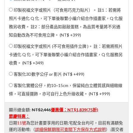
印製祝福文字或照片（可食用巧克力貼片）。 註1：若需將
照片卡通化 Q 化，可下單後聯繫小編介紹合作插畫家，Q 化服
務另收費。 註2：部分產品如敲敲蛋糕，為品質考量將不另通
知自動改為不可食用立牌。 (
NT$ +399
)
印製祝福文字或照片 (不可食用插件立牌 )。 註：若需將照片
卡通化 Q 化，可下單後聯繫小編介紹合作插畫家，Q 化服務另
收費。 (
NT$ +349
)
客製化3D數字公仔 or 影片 (
NT$ +499
)
客製化實體公仔，約10~15cm，保留純白立體質感與細緻線
條，可直接擺飾，亦可自行上色升級收藏。 (
NT$ +999
)
顯示總金額:
NT$2,446
優惠價：
NT$1,839
(75折)
節慶特惠：
日期
11號
為您計畫要享用的日期;宅配全台均可，目前有滿額免
運的活動唷;（
詳細保鮮期限可查閱下方保存方式說明
）;面交者