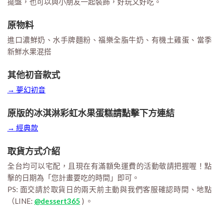
擺盤，也可以與小朋友一起裝飾，好玩又好吃。
原物料
進口濃鮮奶、水手牌麵粉、福樂全脂牛奶、有機土雞蛋、當季
新鮮水果混搭
其他初音款式
→ 夢幻初音
原版的冰淇淋彩虹水果蛋糕請點擊下方連結
→ 經典款
取貨方式介紹
全台均可以宅配，且現在有滿額免運費的活動敬請把握喔！點
擊的日期為「您計畫要吃的時間」即可。
PS: 面交請於取貨日的兩天前主動與我們客服確認時間、地點
（LINE:
@dessert365
) 。