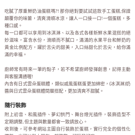
吃膩了厚重鮮奶油蛋糕嗎?! 那你絕對要試試這款手工蛋糕,保證
顛覆你的味蕾，清爽滑順冰涼，讓人一口接一口!一個蛋糕，多
種口感。
每一口都可以享用到冰淇淋、以及各式各樣新鮮水果混搭的絕
妙滋味，富含水份，滑順而不膩口，滿滿的水果平台和鮮奶的
黃金比例配方，躍於舌尖的甜美，入口絲甜化於舌尖，給你滿
滿的幸福。
廚師常有時來一筆的點子，若不希望廚師發揮創意，記得主動
與客服溝通喔!
內含有日式雲朵蛋糕體，類似戚風蛋糕蛋更加綿密，(冰淇淋)奶
醬與日式雲朵蛋糕體間層搭配，更加清爽不甜膩。
隨行裝飾
附上初音、和風插件、夢幻拱門、舞台燈光插件，裝飾造型不
定期調整, 但主題與數量都會一致請放心。
收到後，可參考網站主圖自行裝飾於蛋糕，實行完全的個性化