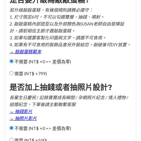
若升級敲敲蛋糕，有幾個規則請務必遵守：
1. 尺寸限定6吋，不可以勾選雙層、抽錢、噴射。
2. 敲敲蛋糕內部造型以及外部顏色為SUSAN老師自由發揮設
計，請若相信主廚才選敲敲蛋糕。
3. 如果勾選要客製化印圖與文字，請選不可食用。
4. 如果有不可食用的裝飾品會另外裝給您，敲破後可DIY放置。
→ 敲敲蛋糕範本
不需要 (NT$ +0 => 差價為零)
需要 (
NT$ +799
)
是否加上抽錢或者抽照片設計?
長輩生日慶祝 / 記錄寶寶成長瞬間 / 孕期照片紀念 / 情人禮物 /
結婚紀念，下單後請主動聯繫客服
→ 抽錢影片
→ 抽照片影片
不需要 (NT$ +0 => 差價為零)
需要 (
NT$ +500
)