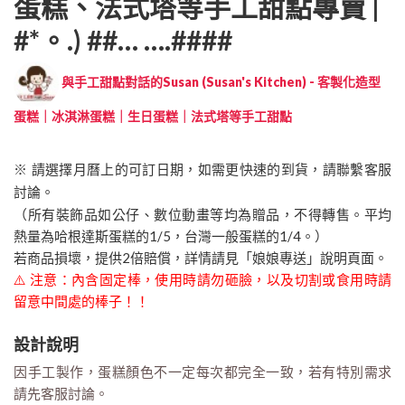
蛋糕、法式塔等手工甜點專賣 |
#*。.) ##… ….####
與手工甜點對話的Susan (Susan's Kitchen) - 客製化造型
蛋糕｜冰淇淋蛋糕｜生日蛋糕｜法式塔等手工甜點
※ 請選擇月曆上的可訂日期，如需更快速的到貨，請聯繫客服
討論。
（所有裝飾品如公仔、數位動畫等均為贈品，不得轉售。平均
熱量為哈根達斯蛋糕的1/5，台灣一般蛋糕的1/4。）
若商品損壞，提供2倍賠償，詳情請見「娘娘專送」說明頁面。
⚠️ 注意：內含固定棒，使用時請勿砸臉，以及切割或食用時請
留意中間處的棒子！！
設計說明
因手工製作，蛋糕顏色不一定每次都完全一致，若有特別需求
請先客服討論。