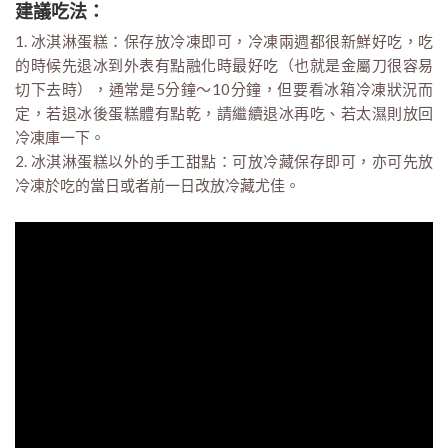
建議吃法：
1. 冰淇淋蛋糕：保存放冷凍即可，冷凍兩週都很新鮮好吃，吃
的時候先退冰到外表有點融化時最好吃（也就是金屬刀很容易
切下去時），通常是5分鐘～10分鐘，但要看冰箱冷凍狀況而
定，若退冰後蛋糕體有點乾，請繼續退冰再吃、若太濕則放回
冷凍庫一下。
2. 冰淇淋蛋糕以外的手工甜點：可放冷藏保存即可，亦可先放
冷凍於吃的當日或者前一日改放冷藏尤佳。