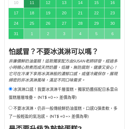
10
11
12
13
14
15
16
17
18
19
20
21
22
23
24
25
26
27
28
29
30
31
1
2
3
4
5
6
怕感冒？不要冰淇淋可以嗎？
非廉價鮮奶油蛋糕！這款獨家配方由SUSAN老師研發，經過多
小時精心熬煮而成天然奶醬，低糖、無防腐劑，健康又安心！
它可在冷凍下享用冰淇淋般的濃郁口感，或僅冷藏保存，展現
綿密的非冰淇淋風味，滿足不同口味需求。
冰淇淋口感！我要冰淇淋千層蛋糕，獨家奶醬搭配日系雲朵
蛋糕層層堆疊。 (NT$ +0 => 差價為零)
不要冰淇淋，仍非一般傳統鮮奶油蛋糕，口感Q彈柔軟，多
了一股輕盈的氣泡感。 (NT$ +0 => 差價為零)
是否要升級為敲敲蛋糕?