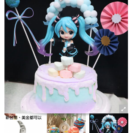
粉絲好康
加入甜點廚師接單平台
記住我
忘記密碼
註冊