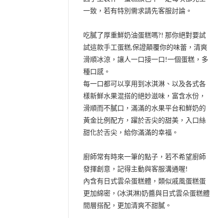
一致，若有特別需求請先客服討論。
吃膩了厚重鮮奶油蛋糕嗎?! 那你絕對要試
試這款手工蛋糕,保證顛覆你的味蕾，清爽
滑順冰涼，讓人一口接一口!一個蛋糕，多
種口感。
每一口都可以享用到冰淇淋、以及各式各
樣新鮮水果混搭的絕妙滋味，富含水份，
滑順而不膩口，滿滿的水果平台和鮮奶的
黃金比例配方，躍於舌尖的甜美，入口絲
甜化於舌尖，給你滿滿的幸福。
廚師常有時來一筆的點子，若不希望廚師
發揮創意，記得主動與客服溝通喔!
內含有日式雲朵蛋糕體，類似戚風蛋糕蛋
更加綿密，(冰淇淋)奶醬與日式雲朵蛋糕體
間層搭配，更加清爽不甜膩。