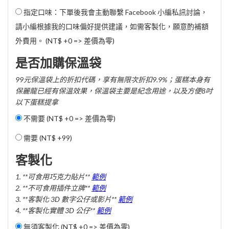
指定口味：下單後我會主動聯繫 Facebook 小編私訊討論，
請小編根據我的口味偏好提供建議，如需客製化，願意酌補額
外費用。 (NT$ +0 => 差價為零)
是否加購保溫袋
99元保溫袋上的折扣代碼，享有無限次折扣9.9%；蛋糕本身有
保麗龍已經有保溫效果，保溫袋主要是紀念用途，以及方便8吋
以下蛋糕提拿
不需要 (NT$ +0 => 差價為零)
需要 (
NT$ +99
)
客製化
1. **可食用巧克力貼片**
範例
2. **不可食用插件立牌**
範例
3. **客製化 3D 數字公仔或影片**
範例
4. **客製化實體 3D 公仔**
範例
無須客製化 (NT$ +0 => 差價為零)