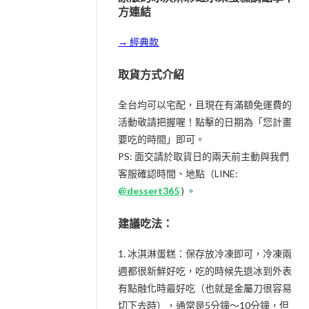
方連結
→ 經典款
取貨方式介紹
全台均可以宅配，且現在有滿額免運費的
活動敬請把握喔！點擊的日期為「您計畫
要吃的時間」即可。
PS: 面交請於取貨日的兩天前主動與我們
客服確認時間、地點（LINE:
@dessert365
) 。
建議吃法：
1. 冰淇淋蛋糕：保存放冷凍即可，冷凍兩
週都很新鮮好吃，吃的時候先退冰到外表
有點融化時最好吃（也就是金屬刀很容易
切下去時），通常是5分鐘～10分鐘，但