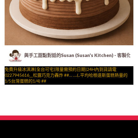
與手工甜點對話的Susan (Susan's Kitchen) 
免費升級冰淇淋|全台可宅|限量需預約日期|24H內到貨請電
0227945616__松露巧克力轟炸 ##… ….(..平均哈根達斯蛋糕熱量的
1/5台灣蛋糕的1/4) ##