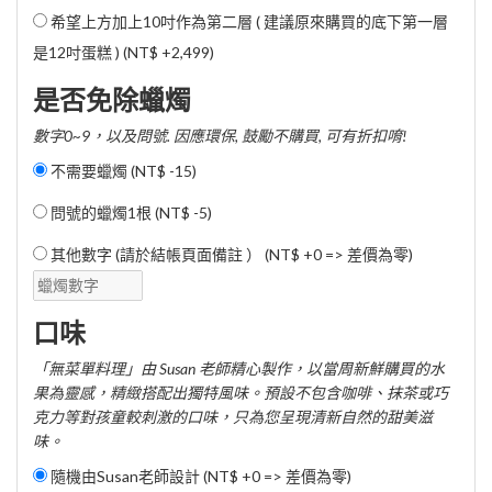
希望上方加上10吋作為第二層 ( 建議原來購買的底下第一層
是12吋蛋糕 ) (
NT$ +2,499
)
是否免除蠟燭
數字0~9，以及問號. 因應環保, 鼓勵不購買, 可有折扣唷!
不需要蠟燭 (
NT$ -15
)
問號的蠟燭1根 (
NT$ -5
)
其他數字 (請於結帳頁面備註 ） (NT$ +0 => 差價為零)
口味
「無菜單料理」由 Susan 老師精心製作，以當周新鮮購買的水
果為靈感，精緻搭配出獨特風味。預設不包含咖啡、抹茶或巧
克力等對孩童較刺激的口味，只為您呈現清新自然的甜美滋
味。
隨機由Susan老師設計 (NT$ +0 => 差價為零)