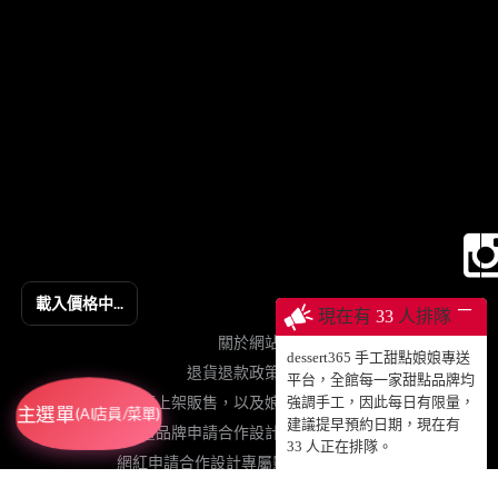
載入價格中...
─
現在有
33
人排隊
關於網站
dessert365 手工甜點娘娘專送
退貨退款政策契約
平台，全館每一家甜點品牌均
烘焙品牌申請上架販售，以及娘娘專送、動蛋糕授權等
強調手工，因此每日有限量，
主選單
(AI店員/菜單)
建議提早預約日期，現在有
插畫品牌申請合作設計手工甜點販售
33
人正在排隊。
網紅申請合作設計專屬影片動蛋糕販售
粉絲免費加值協力網站