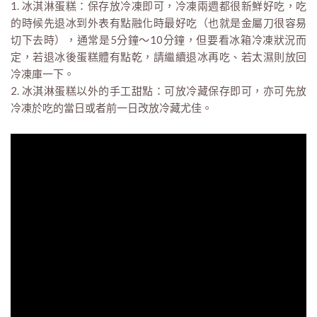
1. 冰淇淋蛋糕：保存放冷凍即可，冷凍兩週都很新鮮好吃，吃
的時候先退冰到外表有點融化時最好吃（也就是金屬刀很容易
切下去時），通常是5分鐘～10分鐘，但要看冰箱冷凍狀況而
定，若退冰後蛋糕體有點乾，請繼續退冰再吃、若太濕則放回
冷凍庫一下。
2. 冰淇淋蛋糕以外的手工甜點：可放冷藏保存即可，亦可先放
冷凍於吃的當日或者前一日改放冷藏尤佳。