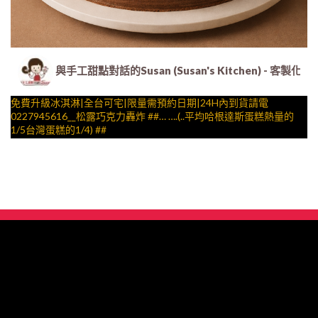
與手工甜點對話的Susan (Susan's Kitchen) 
免費升級冰淇淋|全台可宅|限量需預約日期|24H內到貨請電
0227945616__松露巧克力轟炸 ##… ….(..平均哈根達斯蛋糕熱量的
1/5台灣蛋糕的1/4) ##