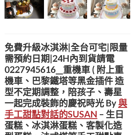
免費升級冰淇淋|全台可宅|限量
需預約日期|24H內到貨請電
0227945616__重機車 ( 附上重
機車、巴黎鐵塔等黑金插件 造
型不定期調整，陪孩子、壽星
一起完成裝飾的慶祝時光 By
與
手工甜點對話的SUSAN
– 生日
蛋糕、冰淇淋蛋糕、客製化造