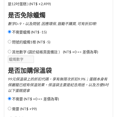
是12吋蛋糕 ) (
NT$ +2,499
)
是否免除蠟燭
數字0~9，以及問號. 因應環保, 鼓勵不購買, 可有折扣唷!
不需要蠟燭 (
NT$ -15
)
問號的蠟燭1根 (
NT$ -5
)
其他數字 (請於結帳頁面備註 ） (NT$ +0 => 差價為零)
是否加購保溫袋
99元保溫袋上的折扣代碼，享有無限次折扣9.9%；蛋糕本身有
保麗龍已經有保溫效果，保溫袋主要是紀念用途，以及方便8吋
以下蛋糕提拿
不需要 (NT$ +0 => 差價為零)
需要 (
NT$ +99
)