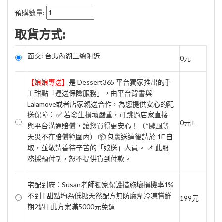
預購數量:
取貨方式:
面交: 台北內湖三總附近
0元
【娘娘專送】
是 Dessert365 平台獨家推出的手
工甜點「運送保險服務」，由平台背書與
Lalamove或者店家親送合作，為您提供安心的配
送保障： ✅ 若發生損壞嚴重，可跳過店家直接
0元+
與平台溝通賠償，讓您買得更安心！（*颱風等
天災不在賠償範圍內） 📦 包裹送達後請於 1F 自
取，並敬請善待辛苦的「娘送」人員。 📌 此服
務採預付制，恕不提供貨到付款。
宅配到府：Susan老師獨家保護措施壞損機率1%
不到 | 甜點均為低糖天然配方無防腐劑冷凍嘗鮮
199元
期2週 | 此方案滿5000元免運