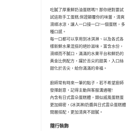
吃膩了厚重鮮奶油蛋糕嗎?! 那你絕對要試
試這款手工蛋糕,保證顛覆你的味蕾，清爽
滑順冰涼，讓人一口接一口!一個蛋糕，多
種口感。
每一口都可以享用到冰淇淋、以及各式各
樣新鮮水果混搭的絕妙滋味，富含水份，
滑順而不膩口，滿滿的水果平台和鮮奶的
黃金比例配方，躍於舌尖的甜美，入口絲
甜化於舌尖，給你滿滿的幸福。
廚師常有時來一筆的點子，若不希望廚師
發揮創意，記得主動與客服溝通喔!
內含有日式雲朵蛋糕體，類似戚風蛋糕蛋
更加綿密，(冰淇淋)奶醬與日式雲朵蛋糕體
間層搭配，更加清爽不甜膩。
隨行裝飾