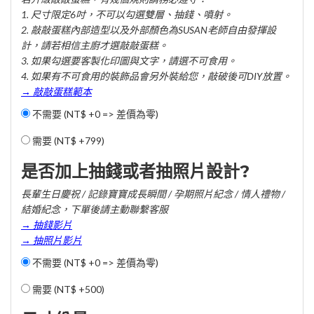
1. 尺寸限定6吋，不可以勾選雙層、抽錢、噴射。
2. 敲敲蛋糕內部造型以及外部顏色為SUSAN老師自由發揮設
計，請若相信主廚才選敲敲蛋糕。
3. 如果勾選要客製化印圖與文字，請選不可食用。
4. 如果有不可食用的裝飾品會另外裝給您，敲破後可DIY放置。
→ 敲敲蛋糕範本
不需要 (NT$ +0 => 差價為零)
需要 (
NT$ +799
)
是否加上抽錢或者抽照片設計?
長輩生日慶祝 / 記錄寶寶成長瞬間 / 孕期照片紀念 / 情人禮物 /
結婚紀念，下單後請主動聯繫客服
→ 抽錢影片
→ 抽照片影片
不需要 (NT$ +0 => 差價為零)
需要 (
NT$ +500
)