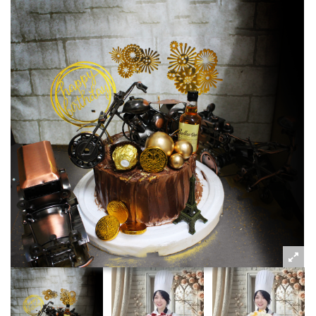
粉絲好康
加入甜點廚師接單平台
記住我
忘記密碼
註冊