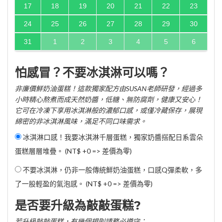
17
18
19
20
21
22
23
24
25
26
27
28
29
30
31
1
2
3
4
5
6
怕感冒？不要冰淇淋可以嗎？
非廉價鮮奶油蛋糕！這款獨家配方由SUSAN老師研發，經過多
小時精心熬煮而成天然奶醬，低糖、無防腐劑，健康又安心！
它可在冷凍下享用冰淇淋般的濃郁口感，或僅冷藏保存，展現
綿密的非冰淇淋風味，滿足不同口味需求。
冰淇淋口感！我要冰淇淋千層蛋糕，獨家奶醬搭配日系雲朵
蛋糕層層堆疊。 (NT$ +0 => 差價為零)
不要冰淇淋，仍非一般傳統鮮奶油蛋糕，口感Q彈柔軟，多
了一股輕盈的氣泡感。 (NT$ +0 => 差價為零)
是否要升級為敲敲蛋糕?
若升級敲敲蛋糕，有幾個規則請務必遵守：