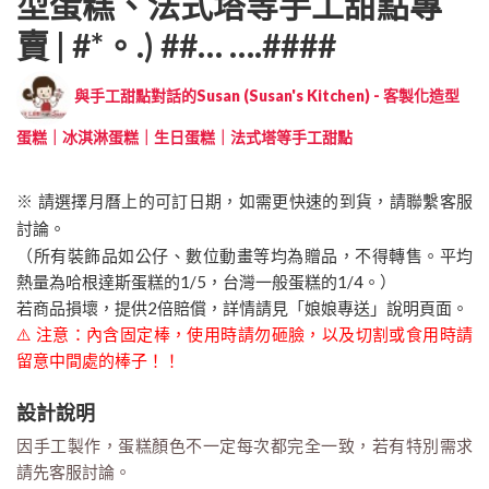
型蛋糕、法式塔等手工甜點專
賣 | #*。.) ##… ….####
與手工甜點對話的Susan (Susan's Kitchen) - 客製化造型
蛋糕｜冰淇淋蛋糕｜生日蛋糕｜法式塔等手工甜點
※ 請選擇月曆上的可訂日期，如需更快速的到貨，請聯繫客服
討論。
（所有裝飾品如公仔、數位動畫等均為贈品，不得轉售。平均
熱量為哈根達斯蛋糕的1/5，台灣一般蛋糕的1/4。）
若商品損壞，提供2倍賠償，詳情請見「娘娘專送」說明頁面。
⚠️ 注意：內含固定棒，使用時請勿砸臉，以及切割或食用時請
留意中間處的棒子！！
設計說明
因手工製作，蛋糕顏色不一定每次都完全一致，若有特別需求
請先客服討論。