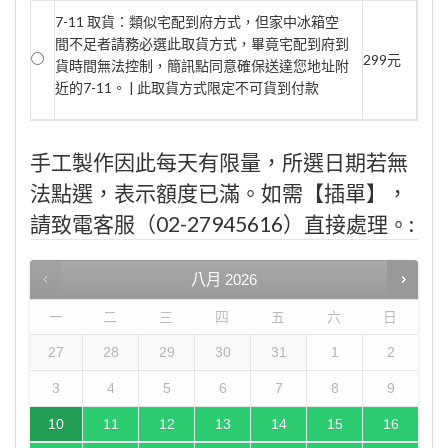
7-11 取貨：類似宅配到府方式，但家中冰箱空
間不足者請務必選此取貨方式，畢竟宅配到府到
299元
貨時間無法控制，簡訊點同意確保送達您地址附
近的7-11。 | 此取貨方式限定不可貨到付款
手工製作因此每天有限量，所選日期若無
法點選，表示額度已滿。如需【插單】，
請致電客服（02-27945616）直接處理。:
八月
2026
一
二
三
四
五
六
日
27
28
29
30
31
1
2
3
4
5
6
7
8
9
10
11
12
13
14
15
16