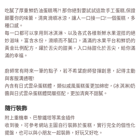
吃膩了厚重鮮奶油蛋糕嗎?! 那你絕對要試試這款手工蛋糕,保證
顛覆你的味蕾，清爽滑順冰涼，讓人一口接一口!一個蛋糕，多
種口感。
每一口都可以享用到冰淇淋、以及各式各樣新鮮水果混搭的絕
妙滋味，富含水份，滑順而不膩口，滿滿的水果平台和鮮奶的
黃金比例配方，躍於舌尖的甜美，入口絲甜化於舌尖，給你滿
滿的幸福。
廚師常有時來一筆的點子，若不希望廚師發揮創意，記得主動
與客服溝通喔!
內含有日式雲朵蛋糕體，類似戚風蛋糕蛋更加綿密，(冰淇淋)奶
醬與日式雲朵蛋糕體間層搭配，更加清爽不甜膩。
隨行裝飾
附上重機車、巴黎鐵塔等黑金插件
收到後，可參考網站主圖自行裝飾於蛋糕，實行完全的個性化
擺盤，也可以與小朋友一起裝飾，好玩又好吃。