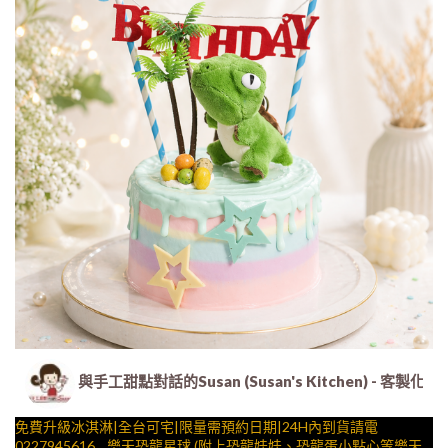
與手工甜點對話的Susan (Susan's Kitchen) 
免費升級冰淇淋|全台可宅|限量需預約日期|24H內到貨請電
0227945616__樂天恐龍星球 (附上恐龍娃娃、恐龍蛋小點心等樂天