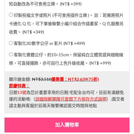
知自動改為不可食用立牌。 (
NT$ +399
)
印製祝福文字或照片 (不可食用插件立牌 )。 註：若需將照片
卡通化 Q 化，可下單後聯繫小編介紹合作插畫家，Q 化服務另
收費。 (
NT$ +349
)
客製化3D數字公仔 or 影片 (
NT$ +499
)
客製化實體公仔，約10~15cm，保留純白立體質感與細緻線
條，可直接擺飾，亦可自行上色升級收藏。 (
NT$ +999
)
顯示總金額:
NT$3,510
優惠價：
NT$2,639
(75折)
節慶特惠：
日期
13號
為您計畫要享用的日期;宅配全台均可，目前有滿額免
運的活動唷;（
詳細保鮮期限可查閱下方保存方式說明
）;面交者
請主動與客服於前兩天聯繫確認面交時間與地點
加入購物車