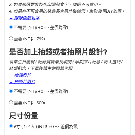
3. 如果勾選要客製化印圖與文字，請選不可食用。
4. 如果有不可食用的裝飾品會另外裝給您，敲破後可DIY放置。
→ 敲敲蛋糕範本
不需要 (NT$ +0 => 差價為零)
需要 (
NT$ +799
)
是否加上抽錢或者抽照片設計?
長輩生日慶祝 / 記錄寶寶成長瞬間 / 孕期照片紀念 / 情人禮物 /
結婚紀念，下單後請主動聯繫客服
→ 抽錢影片
→ 抽照片影片
不需要 (NT$ +0 => 差價為零)
需要 (
NT$ +500
)
尺寸份量
6寸 ( 1~4人 ) (NT$ +0 => 差價為零)