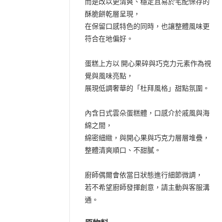
而是改以更清爽、穩定且易於宅配保存的
酥脆餅乾層呈現，
在保留口感特色的同時，也讓整體風味更
符合在地偏好。
蛋糕上方以 開心果碎與巧克力元素作為視
覺與風味亮點，
展現低調奢華的「杜拜風格」甜點氛圍。
內含日式雲朵蛋糕體，口感介於戚風與海
綿之間，
綿密細緻，與開心果與巧克力層層堆疊，
整體清爽順口、不甜膩。
廚師偶爾會依當日狀態進行細節微調，
若不希望廚師發揮創意，請主動與客服溝
通。