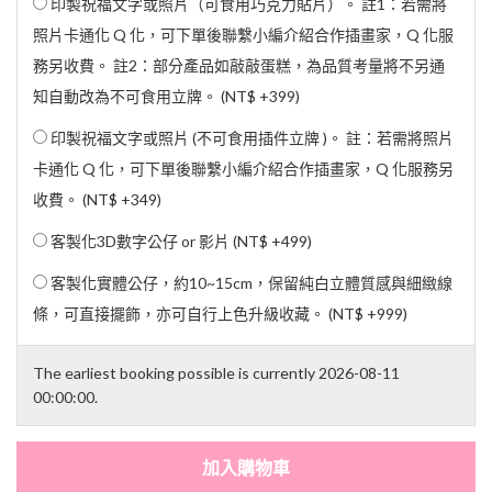
印製祝福文字或照片（可食用巧克力貼片）。 註1：若需將
照片卡通化 Q 化，可下單後聯繫小編介紹合作插畫家，Q 化服
務另收費。 註2：部分產品如敲敲蛋糕，為品質考量將不另通
知自動改為不可食用立牌。 (
NT$ +399
)
印製祝福文字或照片 (不可食用插件立牌 )。 註：若需將照片
卡通化 Q 化，可下單後聯繫小編介紹合作插畫家，Q 化服務另
收費。 (
NT$ +349
)
客製化3D數字公仔 or 影片 (
NT$ +499
)
客製化實體公仔，約10~15cm，保留純白立體質感與細緻線
條，可直接擺飾，亦可自行上色升級收藏。 (
NT$ +999
)
The earliest booking possible is currently 2026-08-11
00:00:00.
加入購物車