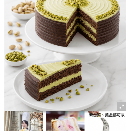
粉絲好康
加入甜點廚師接單平台
記住我
忘記密碼
註冊