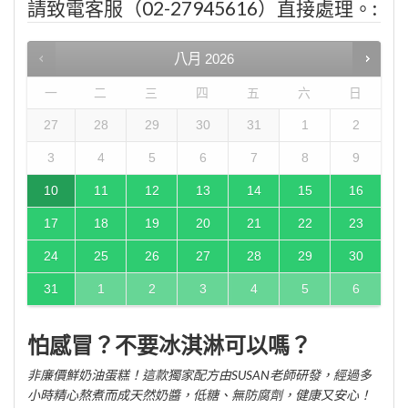
請致電客服（02-27945616）直接處理。:
八月
2026
一
二
三
四
五
六
日
27
28
29
30
31
1
2
3
4
5
6
7
8
9
10
11
12
13
14
15
16
17
18
19
20
21
22
23
24
25
26
27
28
29
30
31
1
2
3
4
5
6
怕感冒？不要冰淇淋可以嗎？
非廉價鮮奶油蛋糕！這款獨家配方由SUSAN老師研發，經過多
小時精心熬煮而成天然奶醬，低糖、無防腐劑，健康又安心！