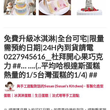
免費升級冰淇淋|全台可宅|限量
需預約日期|24H內到貨請電
0227945616__杜拜開心果巧克
力 ##… ….(..平均哈根達斯蛋糕
熱量的1/5台灣蛋糕的1/4) ##
與手工甜點對話的Susan (Susan's Kitchen) - 客製化造型
蛋糕｜冰淇淋蛋糕｜生日蛋糕｜法式塔等手工甜點
※ 請選擇月曆上的可訂日期，如需更快速的到貨，請聯繫客服