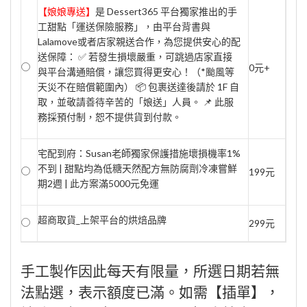
【娘娘專送】
是 Dessert365 平台獨家推出的手
工甜點「運送保險服務」，由平台背書與
Lalamove或者店家親送合作，為您提供安心的配
送保障： ✅ 若發生損壞嚴重，可跳過店家直接
0元+
與平台溝通賠償，讓您買得更安心！（*颱風等
天災不在賠償範圍內） 📦 包裹送達後請於 1F 自
取，並敬請善待辛苦的「娘送」人員。 📌 此服
務採預付制，恕不提供貨到付款。
宅配到府：Susan老師獨家保護措施壞損機率1%
不到 | 甜點均為低糖天然配方無防腐劑冷凍嘗鮮
199元
期2週 | 此方案滿5000元免運
超商取貨_上架平台的烘焙品牌
299元
手工製作因此每天有限量，所選日期若無
法點選，表示額度已滿。如需【插單】，