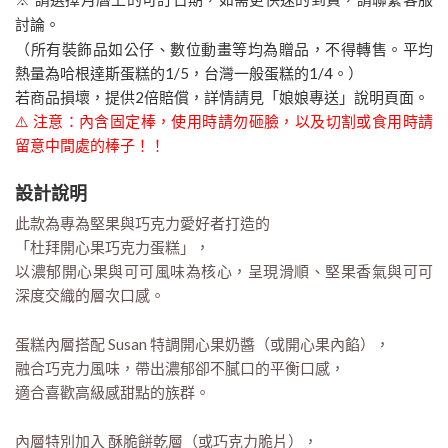
討論。
（所有裝飾品如公仔、數位動畫等均為贈品，不得轉售。平均
熱量為哈根達斯蛋糕的1/5，台灣一般蛋糕的1/4。）
若商品損壞，提供2倍賠償，詳情請見「娘娘專送」說明頁面。
⚠️ 注意：內含固定棒，使用時請勿砸臉，以及切割或食用時請
留意中間處的棒子！！
設計說明
此款為專為堅果與巧克力愛好者打造的
「杜拜開心果巧克力蛋糕」，
以濃郁開心果與可可風味為核心，呈現滑順、堅果香氣與可可
深度交織的層次口感。
蛋糕內層搭配 Susan 特調開心果奶醬（或開心果內餡），
融合巧克力風味，帶出濃郁卻不膩口的平衡口感，
適合喜歡高級感甜點的族群。
內層特別加入 酥脆餅乾層（或巧克力脆片），