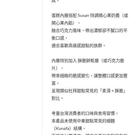
感。
蛋糕內層搭配 Susan 特調開心果奶醬（或
開心果內餡），
融合巧克力風味，帶出濃郁卻不膩口的平
衡口感，
適合喜歡高級感甜點的族群。
內層特別加入 酥脆餅乾層（或巧克力脆
片），
帶來細緻的脆感變化，讓整體口感更加豐
富，
呈現類似杜拜甜點常見的「柔滑 × 酥脆」
對比。
考量台灣消費者的口味與食用習慣，
本產品未使用中東甜點常見的細麵
（Kunafa）結構，