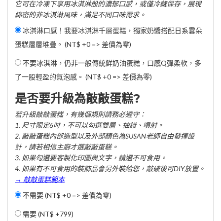
它可在冷凍下享用冰淇淋般的濃郁口感，或僅冷藏保存，展現
綿密的非冰淇淋風味，滿足不同口味需求。
冰淇淋口感！我要冰淇淋千層蛋糕，獨家奶醬搭配日系雲朵
蛋糕層層堆疊。 (NT$ +0 => 差價為零)
不要冰淇淋，仍非一般傳統鮮奶油蛋糕，口感Q彈柔軟，多
了一股輕盈的氣泡感。 (NT$ +0 => 差價為零)
是否要升級為敲敲蛋糕?
若升級敲敲蛋糕，有幾個規則請務必遵守：
1. 尺寸限定6吋，不可以勾選雙層、抽錢、噴射。
2. 敲敲蛋糕內部造型以及外部顏色為SUSAN老師自由發揮設
計，請若相信主廚才選敲敲蛋糕。
3. 如果勾選要客製化印圖與文字，請選不可食用。
4. 如果有不可食用的裝飾品會另外裝給您，敲破後可DIY放置。
→ 敲敲蛋糕範本
不需要 (NT$ +0 => 差價為零)
需要 (
NT$ +799
)