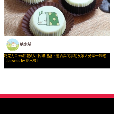
糖水舖
巧克力Oreo餅乾6入 ( 附贈禮盒，適合與同事朋友家人分享一起吃 )
[ designed by 糖水舖 ]