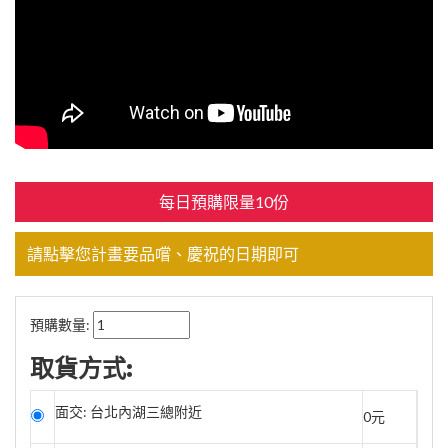
每日預購限量10份
請點擊您計畫要品嚐、慶祝的日期即可
預購數量:
取貨方式:
面交: 台北內湖三總附近
0元