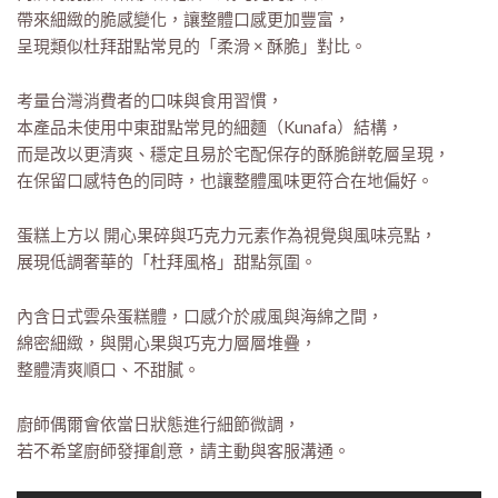
帶來細緻的脆感變化，讓整體口感更加豐富，
呈現類似杜拜甜點常見的「柔滑 × 酥脆」對比。
考量台灣消費者的口味與食用習慣，
本產品未使用中東甜點常見的細麵（Kunafa）結構，
而是改以更清爽、穩定且易於宅配保存的酥脆餅乾層呈現，
在保留口感特色的同時，也讓整體風味更符合在地偏好。
蛋糕上方以 開心果碎與巧克力元素作為視覺與風味亮點，
展現低調奢華的「杜拜風格」甜點氛圍。
內含日式雲朵蛋糕體，口感介於戚風與海綿之間，
綿密細緻，與開心果與巧克力層層堆疊，
整體清爽順口、不甜膩。
廚師偶爾會依當日狀態進行細節微調，
若不希望廚師發揮創意，請主動與客服溝通。