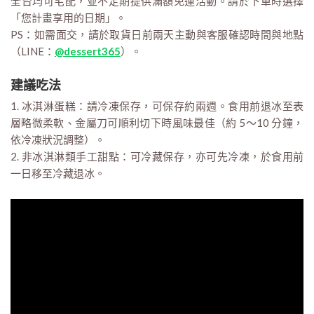
全台均可宅配，並不定期提供滿額免運活動。請於下單時選擇
「您計畫享用的日期」。
PS：如需面交，請於取貨日前兩天主動與客服確認時間與地點
（LINE：
@dessert365
）。
建議吃法
1. 冰淇淋蛋糕：請冷凍保存，可保存約兩週。食用前退冰至表
層略微柔軟、金屬刀可順利切下時風味最佳（約 5～10 分鐘，
依冷凍狀況調整）。
2. 非冰淇淋類手工甜點：可冷藏保存，亦可先冷凍，於食用前
一日移至冷藏退冰。