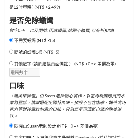
是12吋蛋糕 ) (
NT$ +2,499
)
是否免除蠟燭
數字0~9，以及問號. 因應環保, 鼓勵不購買, 可有折扣唷!
不需要蠟燭 (
NT$ -15
)
問號的蠟燭1根 (
NT$ -5
)
其他數字 (請於結帳頁面備註 ） (NT$ +0 => 差價為零)
口味
「無菜單料理」由 Susan 老師精心製作，以當周新鮮購買的水
果為靈感，精緻搭配出獨特風味。預設不包含咖啡、抹茶或巧
克力等對孩童較刺激的口味，只為您呈現清新自然的甜美滋
味。
隨機由Susan老師設計 (NT$ +0 => 差價為零)
指定口味：下單後我會主動聯繫 Facebook 小編私訊討論，