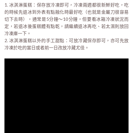
1. 冰淇淋蛋糕：保存放冷凍即可，冷凍兩週都很新鮮好吃，吃
的時候先退冰到外表有點融化時最好吃（也就是金屬刀很容易
切下去時），通常是5分鐘～10分鐘，但要看冰箱冷凍狀況而
定，若退冰後蛋糕體有點乾，請繼續退冰再吃、若太濕則放回
冷凍庫一下。
2. 冰淇淋蛋糕以外的手工甜點：可放冷藏保存即可，亦可先放
冷凍於吃的當日或者前一日改放冷藏尤佳。