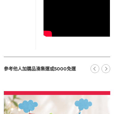
參考他人加購品湊集運或5000免運