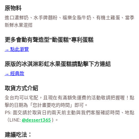
原物料
進口濃鮮奶、水手牌麵粉、福樂全脂牛奶、有機土雞蛋、當季
新鮮水果混搭
更多會動有聲造型"動蛋糕"專利蛋糕
→ 點此瀏覽
原版的冰淇淋彩虹水果蛋糕請點擊下方連結
→ 經典款
取貨方式介紹
全台均可以宅配，且現在有滿額免運費的活動敬請把握喔！點
擊的日期為「您計畫要吃的時間」即可。
PS: 面交請於取貨日的兩天前主動與我們客服確認時間、地點
（LINE:
@dessert365
) 。
建議吃法：