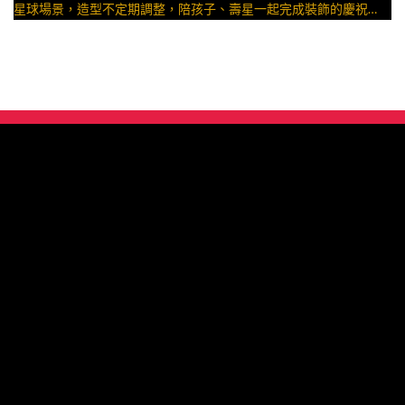
星球場景，造型不定期調整，陪孩子、壽星一起完成裝飾的慶祝時
光 by
與手工甜點對話的SUSAN
– 生日蛋糕、冰淇淋蛋糕、客製化造型蛋糕、法式塔等手工甜點專
賣 | #*。.) ##… ….####