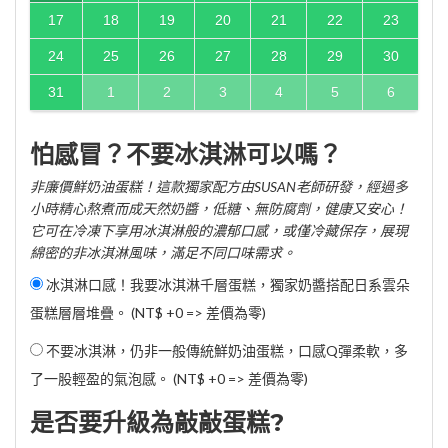
17
18
19
20
21
22
23
24
25
26
27
28
29
30
31
1
2
3
4
5
6
怕感冒？不要冰淇淋可以嗎？
非廉價鮮奶油蛋糕！這款獨家配方由SUSAN老師研發，經過多
小時精心熬煮而成天然奶醬，低糖、無防腐劑，健康又安心！
它可在冷凍下享用冰淇淋般的濃郁口感，或僅冷藏保存，展現
綿密的非冰淇淋風味，滿足不同口味需求。
冰淇淋口感！我要冰淇淋千層蛋糕，獨家奶醬搭配日系雲朵
蛋糕層層堆疊。 (NT$ +0 => 差價為零)
不要冰淇淋，仍非一般傳統鮮奶油蛋糕，口感Q彈柔軟，多
了一股輕盈的氣泡感。 (NT$ +0 => 差價為零)
是否要升級為敲敲蛋糕?