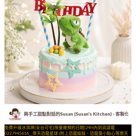
與手工甜點對話的Susan (Susan's Kitchen) 
免費升級冰淇淋|全台可宅|限量需預約日期|24H內到貨請電
0227945616__樂天恐龍星球 (附上恐龍娃娃、恐龍蛋小點心等樂天