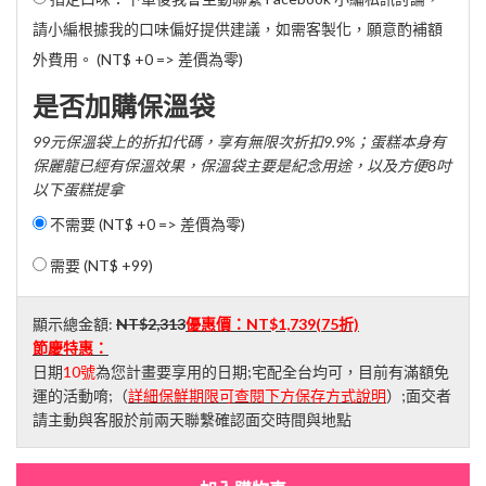
請小編根據我的口味偏好提供建議，如需客製化，願意酌補額
外費用。 (NT$ +0 => 差價為零)
是否加購保溫袋
99元保溫袋上的折扣代碼，享有無限次折扣9.9%；蛋糕本身有
保麗龍已經有保溫效果，保溫袋主要是紀念用途，以及方便8吋
以下蛋糕提拿
不需要 (NT$ +0 => 差價為零)
需要 (
NT$ +99
)
顯示總金額:
NT$2,313
優惠價：
NT$1,739
(75折)
節慶特惠：
日期
10號
為您計畫要享用的日期;宅配全台均可，目前有滿額免
運的活動唷;（
詳細保鮮期限可查閱下方保存方式說明
）;面交者
請主動與客服於前兩天聯繫確認面交時間與地點