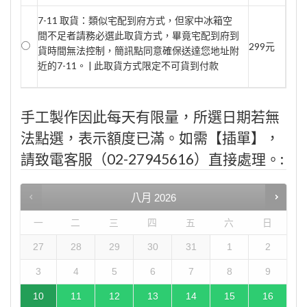
7-11 取貨：類似宅配到府方式，但家中冰箱空
間不足者請務必選此取貨方式，畢竟宅配到府到
299元
貨時間無法控制，簡訊點同意確保送達您地址附
近的7-11。 | 此取貨方式限定不可貨到付款
手工製作因此每天有限量，所選日期若無
法點選，表示額度已滿。如需【插單】，
請致電客服（02-27945616）直接處理。:
八月
2026
一
二
三
四
五
六
日
27
28
29
30
31
1
2
3
4
5
6
7
8
9
10
11
12
13
14
15
16