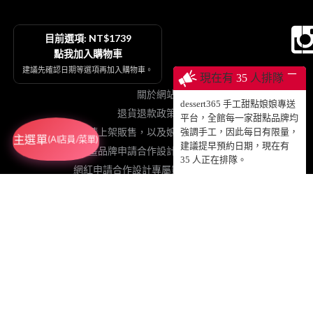
目前選項: NT$1739
點我加入購物車
建議先確認日期等選項再加入購物車。
─
現在有
35
人排隊
關於網站
dessert365 手工甜點娘娘專送
退貨退款政策契約
平台，全館每一家甜點品牌均
烘焙品牌申請上架販售，以及娘娘專送、動蛋糕授權等
強調手工，因此每日有限量，
主選單
(AI店員/菜單)
建議提早預約日期，現在有
插畫品牌申請合作設計手工甜點販售
35
人正在排隊。
網紅申請合作設計專屬影片動蛋糕販售
粉絲免費加值協力網站
註冊登入累積點數、查詢訂單
© 2025 DESSERT365 ALL RIGHTS RESERVED.
SUSAN老師已投保國泰產物產品責任保險1000萬元，請安心食用！
GRETIMES@GMAIL.COM