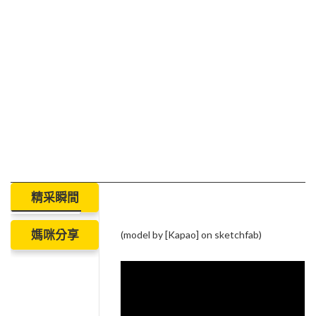
精采瞬間
媽咪分享
(model by [Kapao] on sketchfab)