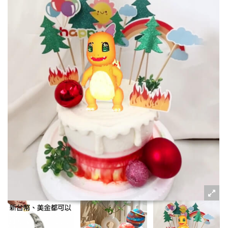
粉絲好康
加入甜點廚師接單平台
記住我
忘記密碼
註冊