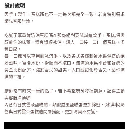
設計說明
因手工製作，蛋糕顏色不一定每次都完全一致，若有特別需求
請先客服討論。
吃膩了厚重鮮奶油蛋糕嗎?! 那你絕對要試試這款手工蛋糕,保證
顛覆你的味蕾，清爽滑順冰涼，讓人一口接一口!一個蛋糕，多
種口感。
每一口都可以享用到冰淇淋、以及各式各樣新鮮水果混搭的絕
妙滋味，富含水份，滑順而不膩口，滿滿的水果平台和鮮奶的
黃金比例配方，躍於舌尖的甜美，入口絲甜化於舌尖，給你滿
滿的幸福。
廚師常有時來一筆的點子，若不希望廚師發揮創意，記得主動
與客服溝通喔!
內含有日式雲朵蛋糕體，類似戚風蛋糕蛋更加綿密，(冰淇淋)奶
醬與日式雲朵蛋糕體間層搭配，更加清爽不甜膩。