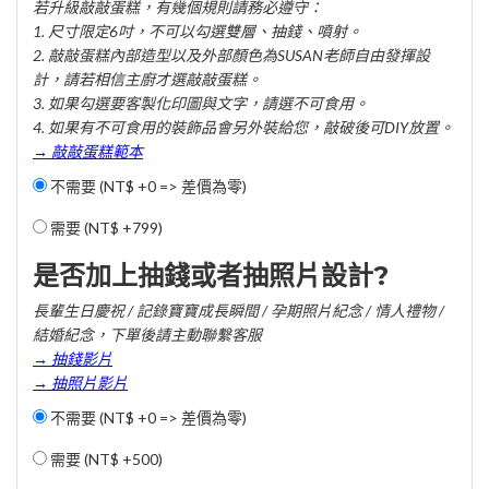
若升級敲敲蛋糕，有幾個規則請務必遵守：
1. 尺寸限定6吋，不可以勾選雙層、抽錢、噴射。
2. 敲敲蛋糕內部造型以及外部顏色為SUSAN老師自由發揮設
計，請若相信主廚才選敲敲蛋糕。
3. 如果勾選要客製化印圖與文字，請選不可食用。
4. 如果有不可食用的裝飾品會另外裝給您，敲破後可DIY放置。
→ 敲敲蛋糕範本
不需要 (NT$ +0 => 差價為零)
需要 (
NT$ +799
)
是否加上抽錢或者抽照片設計?
長輩生日慶祝 / 記錄寶寶成長瞬間 / 孕期照片紀念 / 情人禮物 /
結婚紀念，下單後請主動聯繫客服
→ 抽錢影片
→ 抽照片影片
不需要 (NT$ +0 => 差價為零)
需要 (
NT$ +500
)