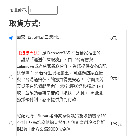
預購數量:
取貨方式:
面交: 台北內湖三總附近
0元
【娘娘專送】
是 Dessert365 平台獨家推出的手
工甜點「運送保險服務」，由平台背書與
Lalamove或者店家親送合作，為您提供安心的配
送保障： ✅ 若發生損壞嚴重，可跳過店家直接
0元+
與平台溝通賠償，讓您買得更安心！（*颱風等
天災不在賠償範圍內） 📦 包裹送達後請於 1F 自
取，並敬請善待辛苦的「娘送」人員。 📌 此服
務採預付制，恕不提供貨到付款。
宅配到府：Susan老師獨家保護措施壞損機率1%
不到 | 甜點均為低糖天然配方無防腐劑冷凍嘗鮮
199元
期2週 | 此方案滿5000元免運