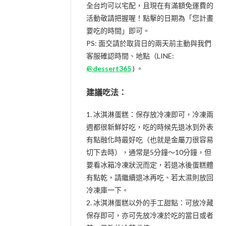
全台均可以宅配，且現在有滿額免運費的
活動敬請把握喔！點擊的日期為「您計畫
要吃的時間」即可。
PS: 面交請於取貨日的兩天前主動與我們
客服確認時間、地點（LINE:
@dessert365
) 。
建議吃法：
1. 冰淇淋蛋糕：保存放冷凍即可，冷凍兩
週都很新鮮好吃，吃的時候先退冰到外表
有點融化時最好吃（也就是金屬刀很容易
切下去時），通常是5分鐘～10分鐘，但
要看冰箱冷凍狀況而定，若退冰後蛋糕體
有點乾，請繼續退冰再吃、若太濕則放回
冷凍庫一下。
2. 冰淇淋蛋糕以外的手工甜點：可放冷藏
保存即可，亦可先放冷凍於吃的當日或者