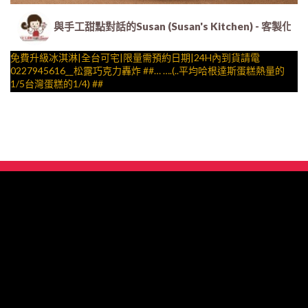
與手工甜點對話的Susan (Susan's Kitchen) 
免費升級冰淇淋|全台可宅|限量需預約日期|24H內到貨請電
0227945616__松露巧克力轟炸 ##… ….(..平均哈根達斯蛋糕熱量的
1/5台灣蛋糕的1/4) ##