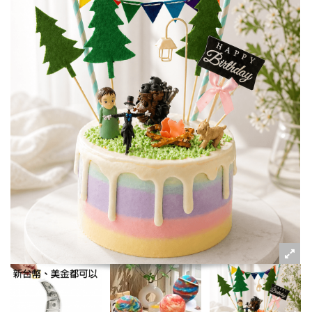
粉絲好康
加入甜點廚師接單平台
記住我
忘記密碼
註冊