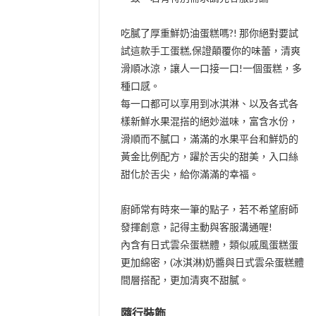
吃膩了厚重鮮奶油蛋糕嗎?! 那你絕對要試
試這款手工蛋糕,保證顛覆你的味蕾，清爽
滑順冰涼，讓人一口接一口!一個蛋糕，多
種口感。
每一口都可以享用到冰淇淋、以及各式各
樣新鮮水果混搭的絕妙滋味，富含水份，
滑順而不膩口，滿滿的水果平台和鮮奶的
黃金比例配方，躍於舌尖的甜美，入口絲
甜化於舌尖，給你滿滿的幸福。
廚師常有時來一筆的點子，若不希望廚師
發揮創意，記得主動與客服溝通喔!
內含有日式雲朵蛋糕體，類似戚風蛋糕蛋
更加綿密，(冰淇淋)奶醬與日式雲朵蛋糕體
間層搭配，更加清爽不甜膩。
隨行裝飾