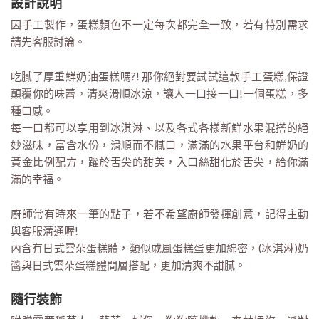
設計說明
因手工製作，蛋糕顏色不一定每次都完全一致，若有特別需求
請先客服討論。
吃膩了厚重鮮奶油蛋糕嗎?! 那你絕對要試試這款手工蛋糕,保證
顛覆你的味蕾，清爽滑順冰涼，讓人一口接一口!一個蛋糕，多
種口感。
每一口都可以享用到冰淇淋、以及各式各樣新鮮水果混搭的絕
妙滋味，富含水份，滑順而不膩口，滿滿的水果平台和鮮奶的
黃金比例配方，躍於舌尖的甜美，入口絲甜化於舌尖，給你滿
滿的幸福。
廚師常有時來一筆的點子，若不希望廚師發揮創意，記得主動
與客服溝通喔!
內含有日式雲朵蛋糕體，類似戚風蛋糕蛋更加綿密，(冰淇淋)奶
醬與日式雲朵蛋糕體間層搭配，更加清爽不甜膩。
隨行裝飾