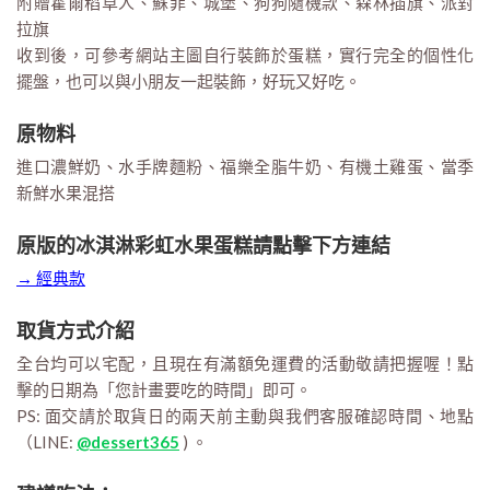
附贈霍爾稻草人、蘇菲、城堡、狗狗隨機款、森林插旗、派對
拉旗
收到後，可參考網站主圖自行裝飾於蛋糕，實行完全的個性化
擺盤，也可以與小朋友一起裝飾，好玩又好吃。
原物料
進口濃鮮奶、水手牌麵粉、福樂全脂牛奶、有機土雞蛋、當季
新鮮水果混搭
原版的冰淇淋彩虹水果蛋糕請點擊下方連結
→ 經典款
取貨方式介紹
全台均可以宅配，且現在有滿額免運費的活動敬請把握喔！點
擊的日期為「您計畫要吃的時間」即可。
PS: 面交請於取貨日的兩天前主動與我們客服確認時間、地點
（LINE:
@dessert365
) 。