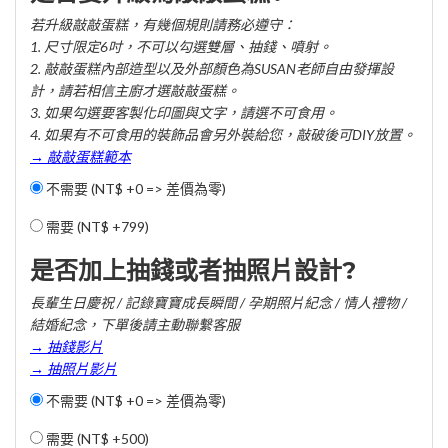
若升級敲敲蛋糕，有幾個規則請務必遵守：
1. 尺寸限定6吋，不可以勾選雙層、抽錢、噴射。
2. 敲敲蛋糕內部造型以及外部顏色為SUSAN老師自由發揮設
計，請若相信主廚才選敲敲蛋糕。
3. 如果勾選要客製化印圖與文字，請選不可食用。
4. 如果有不可食用的裝飾品會另外裝給您，敲破後可DIY放置。
→ 敲敲蛋糕範本
不需要 (NT$ +0 => 差價為零)
需要 (
NT$ +799
)
是否加上抽錢或者抽照片設計?
長輩生日慶祝 / 記錄寶寶成長瞬間 / 孕期照片紀念 / 情人禮物 /
結婚紀念，下單後請主動聯繫客服
→ 抽錢影片
→ 抽照片影片
不需要 (NT$ +0 => 差價為零)
需要 (
NT$ +500
)