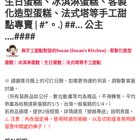
生日蛋糕、冰淇淋蛋糕、客製
化造型蛋糕、法式塔等手工甜
點專賣 | #*。.) ##… 公主
….####
與手工甜點對話的Susan (Susan's Kitchen) - 客製化造型
蛋糕｜冰淇淋蛋糕｜生日蛋糕｜法式塔等手工甜點
※ 請選擇月曆上的可訂日期，如需更快速的到貨，請聯繫客服
討論。
（所有裝飾品如公仔、數位動畫等均為贈品，不得轉售。平均
熱量為哈根達斯蛋糕的1/5，台灣一般蛋糕的1/4。）
若商品損壞，提供2倍賠償，詳情請見「娘娘專送」說明頁面。
⚠️ 注意：內含固定棒，使用時請勿砸臉，以及切割或食用時請
留意中間處的棒子！！