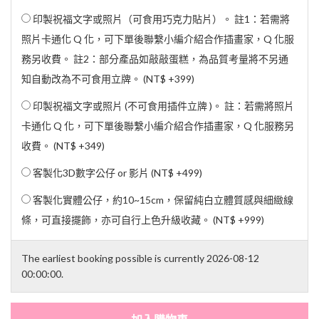
印製祝福文字或照片（可食用巧克力貼片）。 註1：若需將
照片卡通化 Q 化，可下單後聯繫小編介紹合作插畫家，Q 化服
務另收費。 註2：部分產品如敲敲蛋糕，為品質考量將不另通
知自動改為不可食用立牌。 (
NT$ +399
)
印製祝福文字或照片 (不可食用插件立牌 )。 註：若需將照片
卡通化 Q 化，可下單後聯繫小編介紹合作插畫家，Q 化服務另
收費。 (
NT$ +349
)
客製化3D數字公仔 or 影片 (
NT$ +499
)
客製化實體公仔，約10~15cm，保留純白立體質感與細緻線
條，可直接擺飾，亦可自行上色升級收藏。 (
NT$ +999
)
The earliest booking possible is currently 2026-08-12
00:00:00.