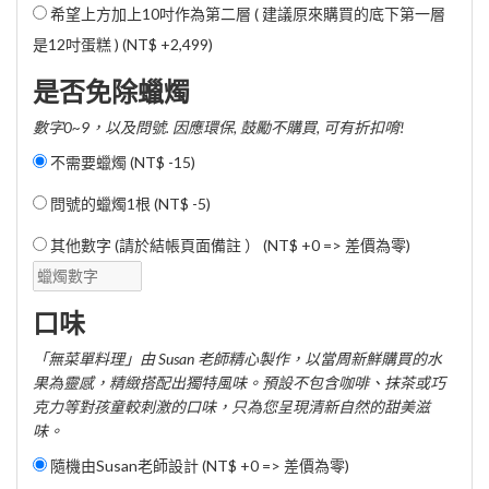
希望上方加上10吋作為第二層 ( 建議原來購買的底下第一層
是12吋蛋糕 ) (
NT$ +2,499
)
是否免除蠟燭
數字0~9，以及問號. 因應環保, 鼓勵不購買, 可有折扣唷!
不需要蠟燭 (
NT$ -15
)
問號的蠟燭1根 (
NT$ -5
)
其他數字 (請於結帳頁面備註 ） (NT$ +0 => 差價為零)
口味
「無菜單料理」由 Susan 老師精心製作，以當周新鮮購買的水
果為靈感，精緻搭配出獨特風味。預設不包含咖啡、抹茶或巧
克力等對孩童較刺激的口味，只為您呈現清新自然的甜美滋
味。
隨機由Susan老師設計 (NT$ +0 => 差價為零)