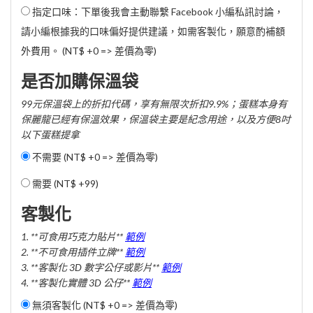
指定口味：下單後我會主動聯繫 Facebook 小編私訊討論，
請小編根據我的口味偏好提供建議，如需客製化，願意酌補額
外費用。 (NT$ +0 => 差價為零)
是否加購保溫袋
99元保溫袋上的折扣代碼，享有無限次折扣9.9%；蛋糕本身有
保麗龍已經有保溫效果，保溫袋主要是紀念用途，以及方便8吋
以下蛋糕提拿
不需要 (NT$ +0 => 差價為零)
需要 (
NT$ +99
)
客製化
1. **可食用巧克力貼片**
範例
2. **不可食用插件立牌**
範例
3. **客製化 3D 數字公仔或影片**
範例
4. **客製化實體 3D 公仔**
範例
無須客製化 (NT$ +0 => 差價為零)