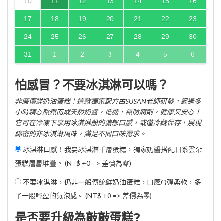
10
11
12
13
14
15
16
17
18
19
20
21
22
23
24
25
26
27
28
29
30
31
1
2
3
4
5
6
怕感冒？不要冰淇淋可以嗎？
非廉價鮮奶油蛋糕！這款獨家配方由SUSAN老師研發，經過多
小時精心熬煮而成天然奶醬，低糖、無防腐劑，健康又安心！
它可在冷凍下享用冰淇淋般的濃郁口感，或僅冷藏保存，展現
綿密的非冰淇淋風味，滿足不同口味需求。
冰淇淋口感！我要冰淇淋千層蛋糕，獨家奶醬搭配日系雲朵
蛋糕層層堆疊。 (NT$ +0 => 差價為零)
不要冰淇淋，仍非一般傳統鮮奶油蛋糕，口感Q彈柔軟，多
了一股輕盈的氣泡感。 (NT$ +0 => 差價為零)
是否要升級為敲敲蛋糕?