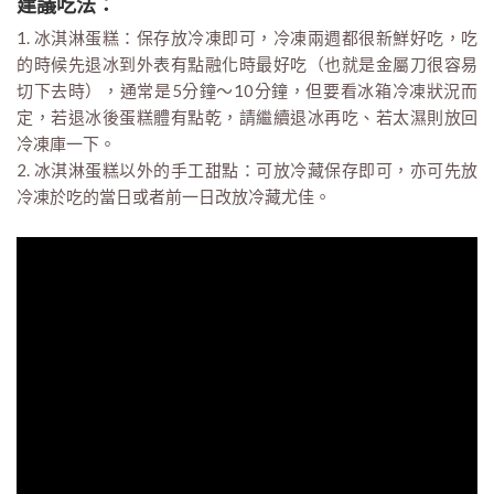
建議吃法：
1. 冰淇淋蛋糕：保存放冷凍即可，冷凍兩週都很新鮮好吃，吃
的時候先退冰到外表有點融化時最好吃（也就是金屬刀很容易
切下去時），通常是5分鐘～10分鐘，但要看冰箱冷凍狀況而
定，若退冰後蛋糕體有點乾，請繼續退冰再吃、若太濕則放回
冷凍庫一下。
2. 冰淇淋蛋糕以外的手工甜點：可放冷藏保存即可，亦可先放
冷凍於吃的當日或者前一日改放冷藏尤佳。