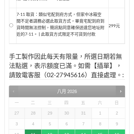
7-11 取貨：類似宅配到府方式，但家中冰箱空
間不足者請務必選此取貨方式，畢竟宅配到府到
299元
貨時間無法控制，簡訊點同意確保送達您地址附
近的7-11。 | 此取貨方式限定不可貨到付款
手工製作因此每天有限量，所選日期若無
法點選，表示額度已滿。如需【插單】，
請致電客服（02-27945616）直接處理。:
八月
2026
一
二
三
四
五
六
日
27
28
29
30
31
1
2
3
4
5
6
7
8
9