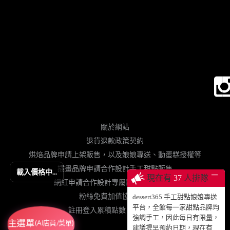
關於網站
退貨退款政策契約
烘焙品牌申請上架販售，以及娘娘專送、動蛋糕授權等
插畫品牌申請合作設計手工甜點販售
載入價格中...
─
現在有
37
人排隊
網紅申請合作設計專屬影片動蛋糕販售
粉絲免費加值協力網站
dessert365 手工甜點娘娘專送
平台，全館每一家甜點品牌均
註冊登入累積點數、查詢訂單
強調手工，因此每日有限量，
主選單
(AI店員/菜單)
建議提早預約日期，現在有