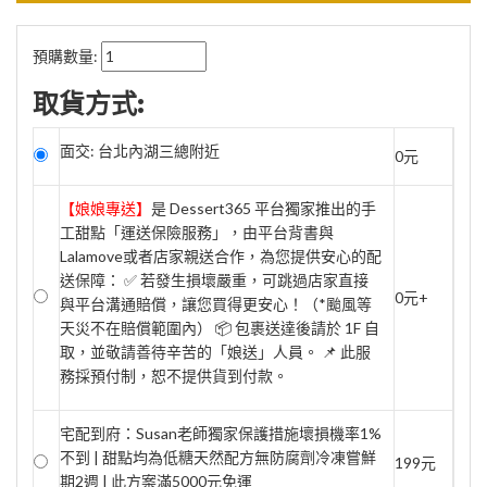
預購數量:
取貨方式:
面交: 台北內湖三總附近
0元
【娘娘專送】
是 Dessert365 平台獨家推出的手
工甜點「運送保險服務」，由平台背書與
Lalamove或者店家親送合作，為您提供安心的配
送保障： ✅ 若發生損壞嚴重，可跳過店家直接
0元+
與平台溝通賠償，讓您買得更安心！（*颱風等
天災不在賠償範圍內） 📦 包裹送達後請於 1F 自
取，並敬請善待辛苦的「娘送」人員。 📌 此服
務採預付制，恕不提供貨到付款。
宅配到府：Susan老師獨家保護措施壞損機率1%
不到 | 甜點均為低糖天然配方無防腐劑冷凍嘗鮮
199元
期2週 | 此方案滿5000元免運