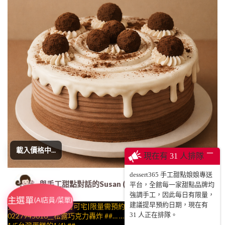
載入價格中...
─
現在有
31
人排隊
dessert365 手工甜點娘娘專送
與手工甜點對話的Susan (Susan's Kitchen) 
平台，全館每一家甜點品牌均
強調手工，因此每日有限量，
主選單
(AI店員/菜單)
建議提早預約日期，現在有
免費升級冰淇淋|全台可宅|限量需預約日期|24H內到貨請電
31
人正在排隊。
0227945616__松露巧克力轟炸 ##… ….(..平均哈根達斯蛋糕熱量的