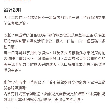
設計說明
因手工製作，蛋糕顏色不一定每次都完全一致，若有特別需求
請先客服討論。
吃膩了厚重鮮奶油蛋糕嗎?! 那你絕對要試試這款手工蛋糕,保證
顛覆你的味蕾，清爽滑順冰涼，讓人一口接一口!一個蛋糕，多
種口感。
每一口都可以享用到冰淇淋、以及各式各樣新鮮水果混搭的絕
妙滋味，富含水份，滑順而不膩口，滿滿的水果平台和鮮奶的
黃金比例配方，躍於舌尖的甜美，入口絲甜化於舌尖，給你滿
滿的幸福。
廚師常有時來一筆的點子，若不希望廚師發揮創意，記得主動
與客服溝通喔!
內含有日式雲朵蛋糕體，類似戚風蛋糕蛋更加綿密，(冰淇淋)奶
醬與日式雲朵蛋糕體間層搭配，更加清爽不甜膩。