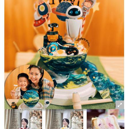
粉絲好康
加入甜點廚師接單平台
記住我
忘記密碼
註冊