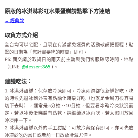
原版的冰淇淋彩虹水果蛋糕請點擊下方連結
→ 經典款
取貨方式介紹
全台均可以宅配，且現在有滿額免運費的活動敬請把握喔！點
擊的日期為「您計畫要吃的時間」即可。
PS: 面交請於取貨日的兩天前主動與我們客服確認時間、地點
（LINE:
@dessert365
) 。
建議吃法：
1. 冰淇淋蛋糕：保存放冷凍即可，冷凍兩週都很新鮮好吃，吃
的時候先退冰到外表有點融化時最好吃（也就是金屬刀很容易
切下去時），通常是5分鐘～10分鐘，但要看冰箱冷凍狀況而
定，若退冰後蛋糕體有點乾，請繼續退冰再吃、若太濕則放回
冷凍庫一下。
2. 冰淇淋蛋糕以外的手工甜點：可放冷藏保存即可，亦可先放
冷凍於吃的當日或者前一日改放冷藏尤佳。