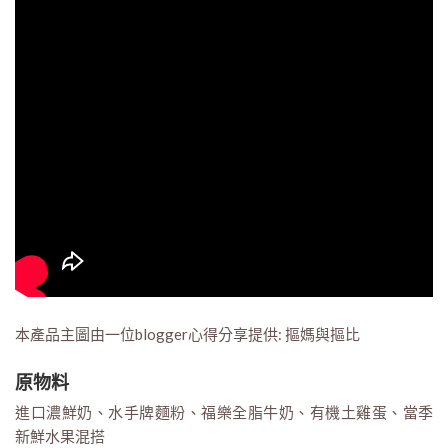
本產品主圖由一位blogger心得分享提供: 摳媽與摳比
原物料
進口濃鮮奶、水手牌麵粉、福樂全脂牛奶、有機土雞蛋、當季
新鮮水果混搭