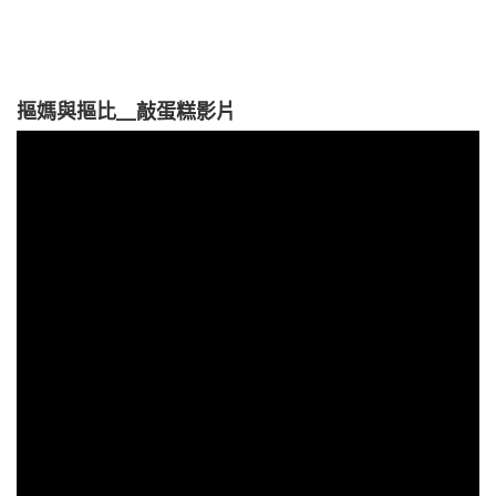
摳媽與摳比__敲蛋糕影片