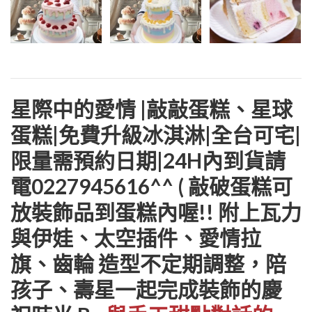
星際中的愛情 |敲敲蛋糕、星球
蛋糕|免費升級冰淇淋|全台可宅|
限量需預約日期|24H內到貨請
電0227945616^^ ( 敲破蛋糕可
放裝飾品到蛋糕內喔!! 附上瓦力
與伊娃、太空插件、愛情拉
旗、齒輪 造型不定期調整，陪
孩子、壽星一起完成裝飾的慶