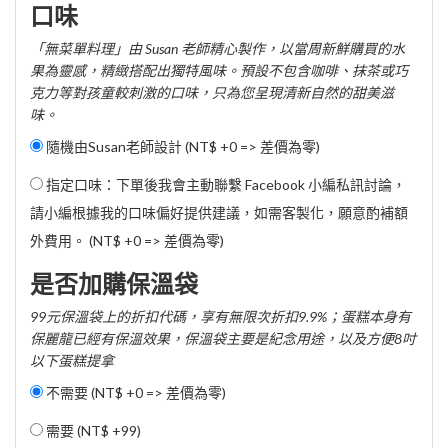
口味
「無菜單料理」由 Susan 老師精心製作，以當周新鮮購買的水
果為靈感，精緻搭配出獨特風味。預設不包含咖啡、抹茶或巧
克力等對孩童較刺激的口味，只為您呈現清新自然的甜美滋
味。
隨機由Susan老師設計 (NT$ +0 => 差價為零)
指定口味：下單後我會主動聯繫 Facebook 小編私訊討論，
請小編根據我的口味偏好提供建議，如需客製化，願意酌補額
外費用。 (NT$ +0 => 差價為零)
是否加購保溫袋
99元保溫袋上的折扣代碼，享有無限次折扣9.9%；蛋糕本身有
保麗龍已經有保溫效果，保溫袋主要是紀念用途，以及方便8吋
以下蛋糕提拿
不需要 (NT$ +0 => 差價為零)
需要 (
NT$ +99
)