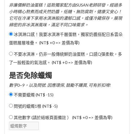
非廉價鮮奶油蛋糕！這款獨家配方由SUSAN老師研發，經過多
小時精心熬煮而成天然奶醬，低糖、無防腐劑，健康又安心！
它可在冷凍下享用冰淇淋般的濃郁口感，或僅冷藏保存，展現
綿密的非冰淇淋風味，滿足不同口味需求。
冰淇淋口感！我要冰淇淋千層蛋糕，獨家奶醬搭配日系雲朵
蛋糕層層堆疊。 (NT$ +0 => 差價為零)
不要冰淇淋，仍非一般傳統鮮奶油蛋糕，口感Q彈柔軟，多
了一股輕盈的氣泡感。 (NT$ +0 => 差價為零)
是否免除蠟燭
數字0~9，以及問號. 因應環保, 鼓勵不購買, 可有折扣唷!
不需要蠟燭 (
NT$ -15
)
問號的蠟燭1根 (
NT$ -5
)
其他數字 (請於結帳頁面備註 ） (NT$ +0 => 差價為零)