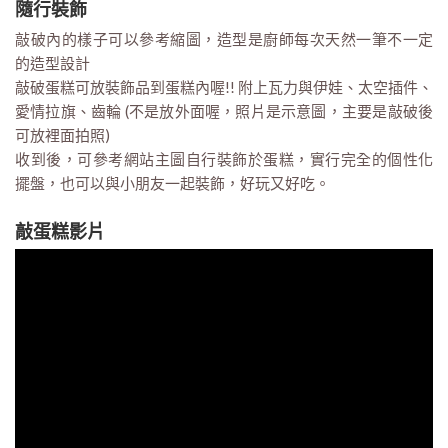
隨行裝飾
敲破內的樣子可以參考縮圖，造型是廚師每次天然一筆不一定
的造型設計
敲破蛋糕可放裝飾品到蛋糕內喔!! 附上瓦力與伊娃、太空插件、
愛情拉旗、齒輪 (不是放外面喔，照片是示意圖，主要是敲破後
可放裡面拍照)
收到後，可參考網站主圖自行裝飾於蛋糕，實行完全的個性化
擺盤，也可以與小朋友一起裝飾，好玩又好吃。
敲蛋糕影片