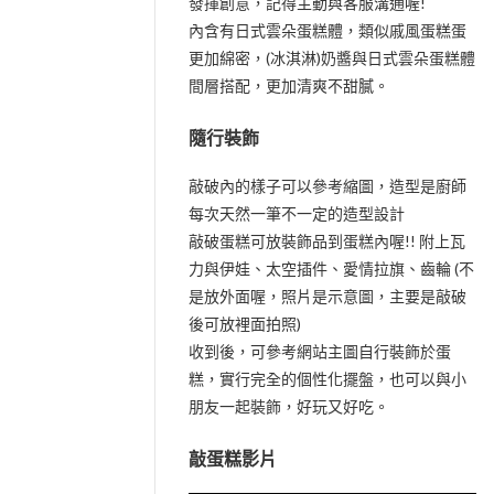
發揮創意，記得主動與客服溝通喔!
內含有日式雲朵蛋糕體，類似戚風蛋糕蛋
更加綿密，(冰淇淋)奶醬與日式雲朵蛋糕體
間層搭配，更加清爽不甜膩。
隨行裝飾
敲破內的樣子可以參考縮圖，造型是廚師
每次天然一筆不一定的造型設計
敲破蛋糕可放裝飾品到蛋糕內喔!! 附上瓦
力與伊娃、太空插件、愛情拉旗、齒輪 (不
是放外面喔，照片是示意圖，主要是敲破
後可放裡面拍照)
收到後，可參考網站主圖自行裝飾於蛋
糕，實行完全的個性化擺盤，也可以與小
朋友一起裝飾，好玩又好吃。
敲蛋糕影片