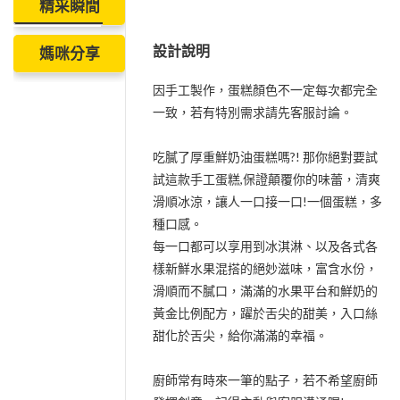
精采瞬間
設計說明
媽咪分享
因手工製作，蛋糕顏色不一定每次都完全
一致，若有特別需求請先客服討論。
吃膩了厚重鮮奶油蛋糕嗎?! 那你絕對要試
試這款手工蛋糕,保證顛覆你的味蕾，清爽
滑順冰涼，讓人一口接一口!一個蛋糕，多
種口感。
每一口都可以享用到冰淇淋、以及各式各
樣新鮮水果混搭的絕妙滋味，富含水份，
滑順而不膩口，滿滿的水果平台和鮮奶的
黃金比例配方，躍於舌尖的甜美，入口絲
甜化於舌尖，給你滿滿的幸福。
廚師常有時來一筆的點子，若不希望廚師