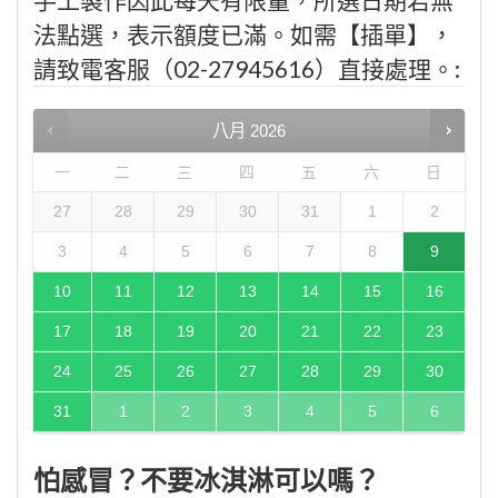
法點選，表示額度已滿。如需【插單】，
請致電客服（02-27945616）直接處理。:
八月
2026
一
二
三
四
五
六
日
27
28
29
30
31
1
2
3
4
5
6
7
8
9
10
11
12
13
14
15
16
17
18
19
20
21
22
23
24
25
26
27
28
29
30
31
1
2
3
4
5
6
怕感冒？不要冰淇淋可以嗎？