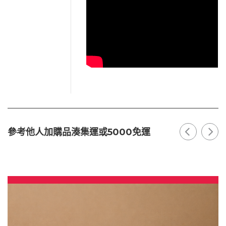
參考他人加購品湊集運或5000免運