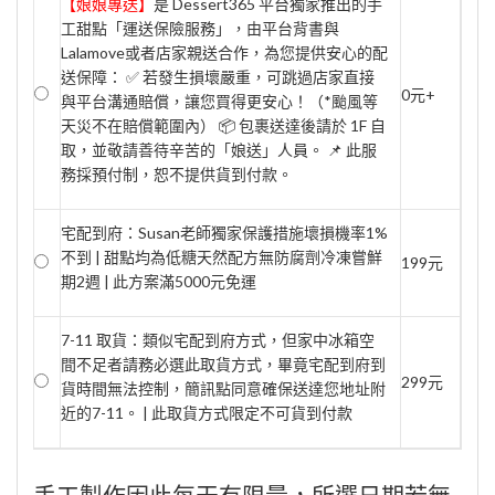
【娘娘專送】
是 Dessert365 平台獨家推出的手
工甜點「運送保險服務」，由平台背書與
Lalamove或者店家親送合作，為您提供安心的配
送保障： ✅ 若發生損壞嚴重，可跳過店家直接
0元+
與平台溝通賠償，讓您買得更安心！（*颱風等
天災不在賠償範圍內） 📦 包裹送達後請於 1F 自
取，並敬請善待辛苦的「娘送」人員。 📌 此服
務採預付制，恕不提供貨到付款。
宅配到府：Susan老師獨家保護措施壞損機率1%
不到 | 甜點均為低糖天然配方無防腐劑冷凍嘗鮮
199元
期2週 | 此方案滿5000元免運
7-11 取貨：類似宅配到府方式，但家中冰箱空
間不足者請務必選此取貨方式，畢竟宅配到府到
299元
貨時間無法控制，簡訊點同意確保送達您地址附
近的7-11。 | 此取貨方式限定不可貨到付款
手工製作因此每天有限量，所選日期若無