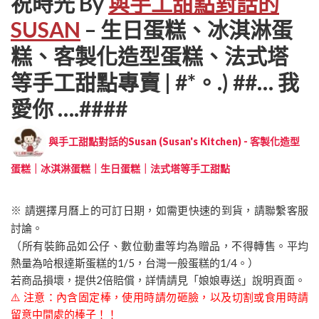
祝時光 By
與手工甜點對話的
SUSAN
– 生日蛋糕、冰淇淋蛋
糕、客製化造型蛋糕、法式塔
等手工甜點專賣 | #*。.) ##… 我
愛你 ….####
與手工甜點對話的Susan (Susan's Kitchen) - 客製化造型
蛋糕｜冰淇淋蛋糕｜生日蛋糕｜法式塔等手工甜點
※ 請選擇月曆上的可訂日期，如需更快速的到貨，請聯繫客服
討論。
（所有裝飾品如公仔、數位動畫等均為贈品，不得轉售。平均
熱量為哈根達斯蛋糕的1/5，台灣一般蛋糕的1/4。）
若商品損壞，提供2倍賠償，詳情請見「娘娘專送」說明頁面。
⚠️ 注意：內含固定棒，使用時請勿砸臉，以及切割或食用時請
留意中間處的棒子！！