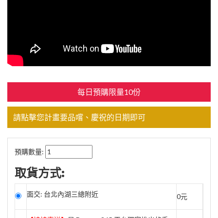
每日預購限量10份
請點擊您計畫要品嚐、慶祝的日期即可
預購數量:
取貨方式:
面交: 台北內湖三總附近
0元