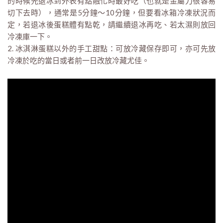
的時候先退冰到外表有點融化時最好吃（也就是金屬刀很容易
切下去時），通常是5分鐘～10分鐘，但要看冰箱冷凍狀況而
定，若退冰後蛋糕體有點乾，請繼續退冰再吃、若太濕則放回
冷凍庫一下。
2. 冰淇淋蛋糕以外的手工甜點：可放冷藏保存即可，亦可先放
冷凍於吃的當日或者前一日改放冷藏尤佳。