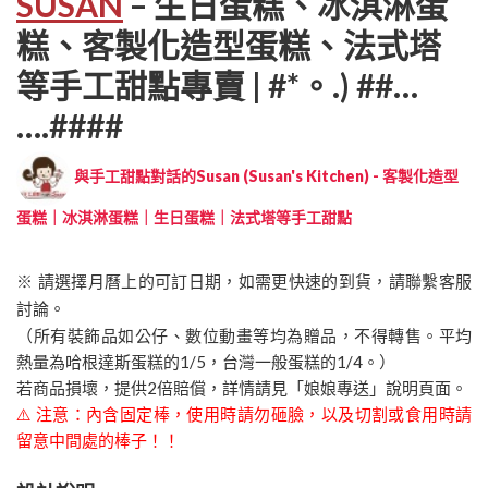
SUSAN
– 生日蛋糕、冰淇淋蛋
糕、客製化造型蛋糕、法式塔
等手工甜點專賣 | #*。.) ##…
….####
與手工甜點對話的Susan (Susan's Kitchen) - 客製化造型
蛋糕｜冰淇淋蛋糕｜生日蛋糕｜法式塔等手工甜點
※ 請選擇月曆上的可訂日期，如需更快速的到貨，請聯繫客服
討論。
（所有裝飾品如公仔、數位動畫等均為贈品，不得轉售。平均
熱量為哈根達斯蛋糕的1/5，台灣一般蛋糕的1/4。）
若商品損壞，提供2倍賠償，詳情請見「娘娘專送」說明頁面。
⚠️ 注意：內含固定棒，使用時請勿砸臉，以及切割或食用時請
留意中間處的棒子！！