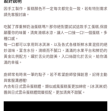
設計說明
因手工製作，蛋糕顏色不一定每次都完全一致，若有特別需求
請先客服討論。
吃膩了厚重鮮奶油蛋糕嗎?! 那你絕對要試試這款手工蛋糕,保證
顛覆你的味蕾，清爽滑順冰涼，讓人一口接一口!一個蛋糕，多
種口感。
每一口都可以享用到冰淇淋、以及各式各樣新鮮水果混搭的絕
妙滋味，富含水份，滑順而不膩口，滿滿的水果平台和鮮奶的
黃金比例配方，躍於舌尖的甜美，入口絲甜化於舌尖，給你滿
滿的幸福。
廚師常有時來一筆的點子，若不希望廚師發揮創意，記得主動
與客服溝通喔!
內含有日式雲朵蛋糕體，類似戚風蛋糕蛋更加綿密，(冰淇淋)奶
醬與日式雲朵蛋糕體間層搭配，更加清爽不甜膩。