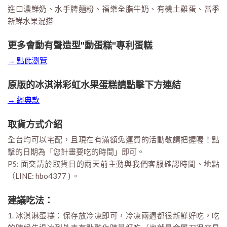
進口濃鮮奶、水手牌麵粉、福樂全脂牛奶、有機土雞蛋、當季
新鮮水果混搭
更多會動有聲造型"動蛋糕"專利蛋糕
→ 點此瀏覽
原版的冰淇淋彩虹水果蛋糕請點擊下方連結
→ 經典款
取貨方式介紹
全台均可以宅配，且現在有滿額免運費的活動敬請把握喔！點
擊的日期為「您計畫要吃的時間」即可。
PS: 面交請於取貨日的兩天前主動與我們客服確認時間、地點
（LINE: hbo4377 ) 。
建議吃法：
1. 冰淇淋蛋糕：保存放冷凍即可，冷凍兩週都很新鮮好吃，吃