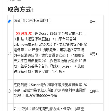
取貨方式:
面交: 台北內湖三總附近
0元
【娘娘專送】
是 Dessert365 平台獨家推出的手
工甜點「運送保險服務」，由平台背書與
Lalamove或者店家親送合作，為您提供安心的配
送保障： ✅ 若發生損壞嚴重，可跳過店家直接
0元+
與平台溝通賠償，讓您買得更安心！（*颱風等
天災不在賠償範圍內） 📦 包裹送達後請於 1F 自
取，並敬請善待辛苦的「娘送」人員。 📌 此服
務採預付制，恕不提供貨到付款。
宅配到府：Susan老師獨家保護措施壞損機率1%
不到 | 甜點均為低糖天然配方無防腐劑冷凍嘗鮮
199元
期2週 | 此方案滿5000元免運
7-11 取貨：類似宅配到府方式，但家中冰箱空