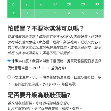
24
25
26
27
28
29
30
31
1
2
3
4
5
6
怕感冒？不要冰淇淋可以嗎？
非廉價鮮奶油蛋糕！這款獨家配方由SUSAN老師研發，經過多
小時精心熬煮而成天然奶醬，低糖、無防腐劑，健康又安心！
它可在冷凍下享用冰淇淋般的濃郁口感，或僅冷藏保存，展現
綿密的非冰淇淋風味，滿足不同口味需求。
冰淇淋口感！我要冰淇淋千層蛋糕，獨家奶醬搭配日系雲朵
蛋糕層層堆疊。 (NT$ +0 => 差價為零)
不要冰淇淋，仍非一般傳統鮮奶油蛋糕，口感Q彈柔軟，多
了一股輕盈的氣泡感。 (NT$ +0 => 差價為零)
是否要升級為敲敲蛋糕?
若升級敲敲蛋糕，有幾個規則請務必遵守：
1. 尺寸限定6吋，不可以勾選雙層、抽錢、噴射。