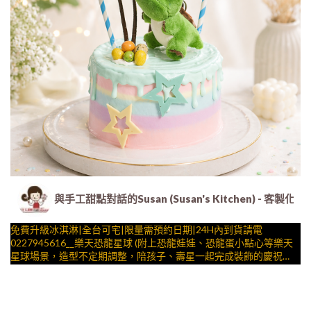
與手工甜點對話的Susan (Susan's Kitchen) 
免費升級冰淇淋|全台可宅|限量需預約日期|24H內到貨請電
0227945616__樂天恐龍星球 (附上恐龍娃娃、恐龍蛋小點心等樂天
星球場景，造型不定期調整，陪孩子、壽星一起完成裝飾的慶祝時
光 by
與手工甜點對話的SUSAN
– 生日蛋糕、冰淇淋蛋糕、客製化造型蛋糕、法式塔等手工甜點專
賣 | #*。.) ##… ….####