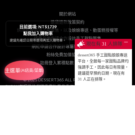
關於網站
退貨退款政策契約
目前選項: NT$1739
烘焙品牌申請上架販售，以及娘娘專送、動蛋糕授權等
點我加入購物車
插畫品牌申請合作設計手工甜點販售
建議先確認日期等選項再加入購物車。
─
現在有
31
人排隊
網紅申請合作設計專屬影片動蛋糕販售
粉絲免費加值協力網站
dessert365 手工甜點娘娘專送
平台，全館每一家甜點品牌均
註冊登入累積點數、查詢訂單
強調手工，因此每日有限量，
主選單
(AI店員/菜單)
建議提早預約日期，現在有
31
人正在排隊。
© 2025 DESSERT365 ALL RIGHTS RESERVED.
SUSAN老師已投保國泰產物產品責任保險1000萬元，請安心食用！
GRETIMES@GMAIL.COM