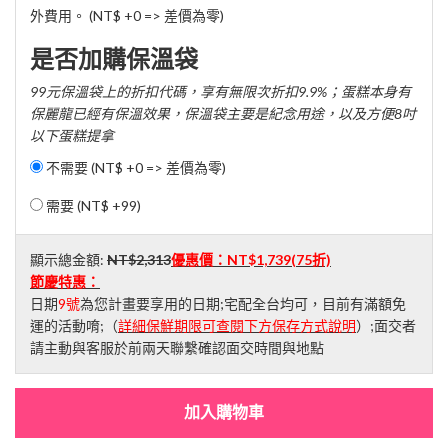
外費用。 (NT$ +0 => 差價為零)
是否加購保溫袋
99元保溫袋上的折扣代碼，享有無限次折扣9.9%；蛋糕本身有
保麗龍已經有保溫效果，保溫袋主要是紀念用途，以及方便8吋
以下蛋糕提拿
不需要 (NT$ +0 => 差價為零)
需要 (
NT$ +99
)
顯示總金額:
NT$2,313
優惠價：
NT$1,739
(75折)
節慶特惠：
日期
9號
為您計畫要享用的日期;宅配全台均可，目前有滿額免
運的活動唷;（
詳細保鮮期限可查閱下方保存方式說明
）;面交者
請主動與客服於前兩天聯繫確認面交時間與地點
加入購物車