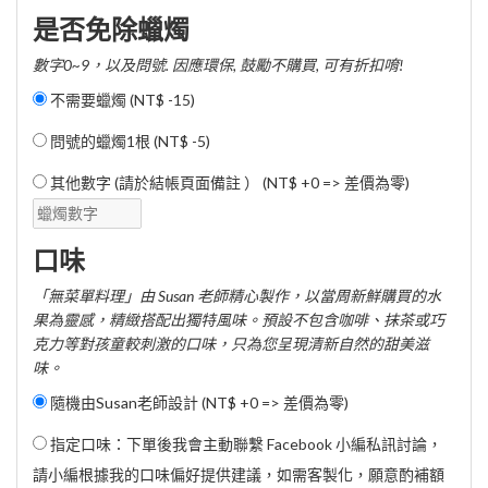
是否免除蠟燭
數字0~9，以及問號. 因應環保, 鼓勵不購買, 可有折扣唷!
不需要蠟燭 (
NT$ -15
)
問號的蠟燭1根 (
NT$ -5
)
其他數字 (請於結帳頁面備註 ） (NT$ +0 => 差價為零)
口味
「無菜單料理」由 Susan 老師精心製作，以當周新鮮購買的水
果為靈感，精緻搭配出獨特風味。預設不包含咖啡、抹茶或巧
克力等對孩童較刺激的口味，只為您呈現清新自然的甜美滋
味。
隨機由Susan老師設計 (NT$ +0 => 差價為零)
指定口味：下單後我會主動聯繫 Facebook 小編私訊討論，
請小編根據我的口味偏好提供建議，如需客製化，願意酌補額