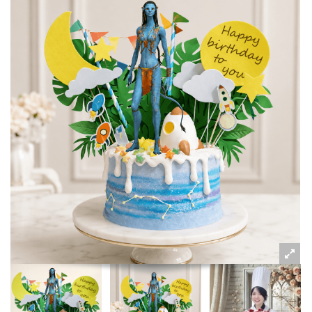
粉絲好康
加入甜點廚師接單平台
記住我
忘記密碼
註冊