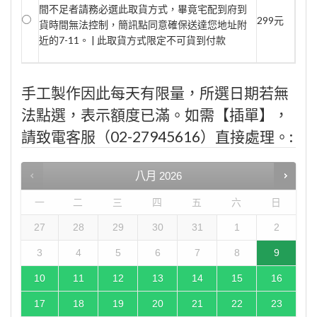
間不足者請務必選此取貨方式，畢竟宅配到府到
299元
貨時間無法控制，簡訊點同意確保送達您地址附
近的7-11。 | 此取貨方式限定不可貨到付款
手工製作因此每天有限量，所選日期若無
法點選，表示額度已滿。如需【插單】，
請致電客服（02-27945616）直接處理。:
八月
2026
一
二
三
四
五
六
日
27
28
29
30
31
1
2
3
4
5
6
7
8
9
10
11
12
13
14
15
16
17
18
19
20
21
22
23