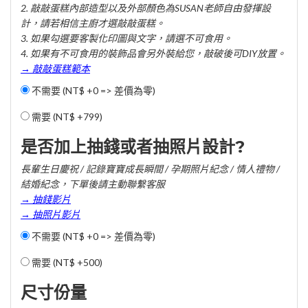
2. 敲敲蛋糕內部造型以及外部顏色為SUSAN老師自由發揮設
計，請若相信主廚才選敲敲蛋糕。
3. 如果勾選要客製化印圖與文字，請選不可食用。
4. 如果有不可食用的裝飾品會另外裝給您，敲破後可DIY放置。
→ 敲敲蛋糕範本
不需要 (NT$ +0 => 差價為零)
需要 (
NT$ +799
)
是否加上抽錢或者抽照片設計?
長輩生日慶祝 / 記錄寶寶成長瞬間 / 孕期照片紀念 / 情人禮物 /
結婚紀念，下單後請主動聯繫客服
→ 抽錢影片
→ 抽照片影片
不需要 (NT$ +0 => 差價為零)
需要 (
NT$ +500
)
尺寸份量