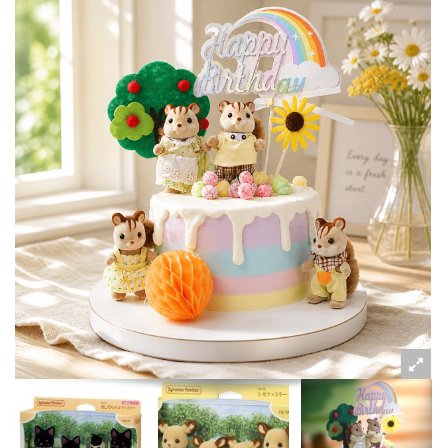
粉絲好康
加入甜點廚師接單平台
記住我
忘記密碼
註冊