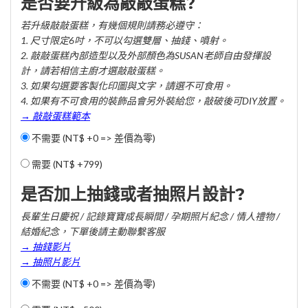
是否要升級為敲敲蛋糕?
若升級敲敲蛋糕，有幾個規則請務必遵守：
1. 尺寸限定6吋，不可以勾選雙層、抽錢、噴射。
2. 敲敲蛋糕內部造型以及外部顏色為SUSAN老師自由發揮設
計，請若相信主廚才選敲敲蛋糕。
3. 如果勾選要客製化印圖與文字，請選不可食用。
4. 如果有不可食用的裝飾品會另外裝給您，敲破後可DIY放置。
→ 敲敲蛋糕範本
不需要 (NT$ +0 => 差價為零)
需要 (
NT$ +799
)
是否加上抽錢或者抽照片設計?
長輩生日慶祝 / 記錄寶寶成長瞬間 / 孕期照片紀念 / 情人禮物 /
結婚紀念，下單後請主動聯繫客服
→ 抽錢影片
→ 抽照片影片
不需要 (NT$ +0 => 差價為零)