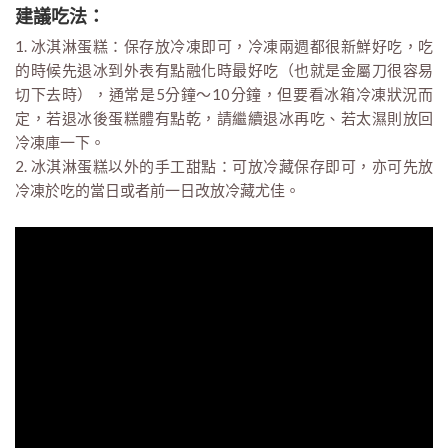
建議吃法：
1. 冰淇淋蛋糕：保存放冷凍即可，冷凍兩週都很新鮮好吃，吃
的時候先退冰到外表有點融化時最好吃（也就是金屬刀很容易
切下去時），通常是5分鐘～10分鐘，但要看冰箱冷凍狀況而
定，若退冰後蛋糕體有點乾，請繼續退冰再吃、若太濕則放回
冷凍庫一下。
2. 冰淇淋蛋糕以外的手工甜點：可放冷藏保存即可，亦可先放
冷凍於吃的當日或者前一日改放冷藏尤佳。