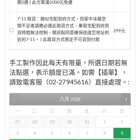
期2週 | 此方案滿5000元免運
7-11 取貨：類似宅配到府方式，但家中冰箱空
間不足者請務必選此取貨方式，畢竟宅配到府到
299元
貨時間無法控制，簡訊點同意確保送達您地址附
近的7-11。 | 此取貨方式限定不可貨到付款
手工製作因此每天有限量，所選日期若無
法點選，表示額度已滿。如需【插單】，
請致電客服（02-27945616）直接處理。:
八月
2026
一
二
三
四
五
六
日
27
28
29
30
31
1
2
3
4
5
6
7
8
9