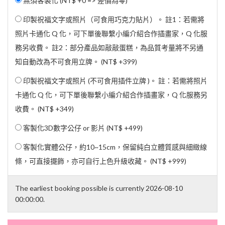
無須客製化 (NT$ +0 => 差價為零)
印製祝福文字或照片（可食用巧克力貼片）。 註1：若需將
照片卡通化 Q 化，可下單後聯繫小編介紹合作插畫家，Q 化服
務另收費。 註2：部分產品如敲敲蛋糕，為品質考量將不另通
知自動改為不可食用立牌。 (
NT$ +399
)
印製祝福文字或照片 (不可食用插件立牌 )。 註：若需將照片
卡通化 Q 化，可下單後聯繫小編介紹合作插畫家，Q 化服務另
收費。 (
NT$ +349
)
客製化3D數字公仔 or 影片 (
NT$ +499
)
客製化實體公仔，約10~15cm，保留純白立體質感與細緻線
條，可直接擺飾，亦可自行上色升級收藏。 (
NT$ +999
)
The earliest booking possible is currently 2026-08-10
00:00:00.