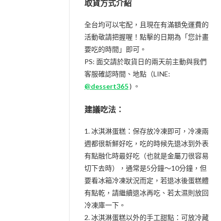
取貨方式介紹
全台均可以宅配，且現在有滿額免運費的
活動敬請把握喔！點擊的日期為「您計畫
要吃的時間」即可。
PS: 面交請於取貨日的兩天前主動與我們
客服確認時間、地點（LINE:
@dessert365
) 。
建議吃法：
1. 冰淇淋蛋糕：保存放冷凍即可，冷凍兩
週都很新鮮好吃，吃的時候先退冰到外表
有點融化時最好吃（也就是金屬刀很容易
切下去時），通常是5分鐘～10分鐘，但
要看冰箱冷凍狀況而定，若退冰後蛋糕體
有點乾，請繼續退冰再吃、若太濕則放回
冷凍庫一下。
2. 冰淇淋蛋糕以外的手工甜點：可放冷藏