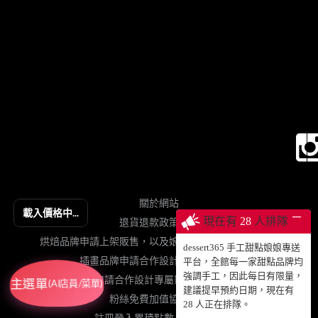
關於網站
載入價格中...
─
現在有
28
人排隊
退貨退款政策契約
烘焙品牌申請上架販售，以及娘娘專送、動蛋糕授權等
dessert365 手工甜點娘娘專送
插畫品牌申請合作設計手工甜點販售
平台，全館每一家甜點品牌均
強調手工，因此每日有限量，
網紅申請合作設計專屬影片動蛋糕販售
主選單
(AI店員/菜單)
建議提早預約日期，現在有
粉絲免費加值協力網站
28
人正在排隊。
註冊登入累積點數、查詢訂單