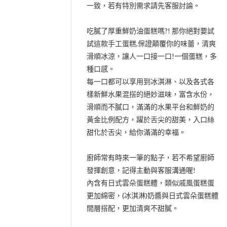
一致，若有特別需求請先客服討論。
吃膩了厚重鮮奶油蛋糕嗎?! 那你絕對要試
試這款手工蛋糕,保證顛覆你的味蕾，清爽
滑順冰涼，讓人一口接一口!一個蛋糕，多
種口感。
每一口都可以享用到冰淇淋、以及各式各
樣新鮮水果混搭的絕妙滋味，富含水份，
滑順而不膩口，滿滿的水果平台和鮮奶的
黃金比例配方，躍於舌尖的甜美，入口絲
甜化於舌尖，給你滿滿的幸福。
廚師常有時來一筆的點子，若不希望廚師
發揮創意，記得主動與客服溝通喔!
內含有日式雲朵蛋糕體，類似戚風蛋糕蛋
更加綿密，(冰淇淋)奶醬與日式雲朵蛋糕體
間層搭配，更加清爽不甜膩。