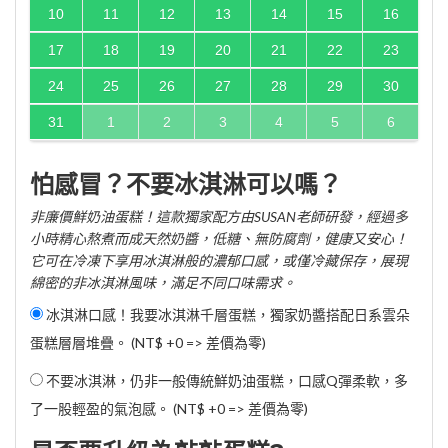
10
11
12
13
14
15
16
17
18
19
20
21
22
23
24
25
26
27
28
29
30
31
1
2
3
4
5
6
怕感冒？不要冰淇淋可以嗎？
非廉價鮮奶油蛋糕！這款獨家配方由SUSAN老師研發，經過多
小時精心熬煮而成天然奶醬，低糖、無防腐劑，健康又安心！
它可在冷凍下享用冰淇淋般的濃郁口感，或僅冷藏保存，展現
綿密的非冰淇淋風味，滿足不同口味需求。
冰淇淋口感！我要冰淇淋千層蛋糕，獨家奶醬搭配日系雲朵
蛋糕層層堆疊。 (NT$ +0 => 差價為零)
不要冰淇淋，仍非一般傳統鮮奶油蛋糕，口感Q彈柔軟，多
了一股輕盈的氣泡感。 (NT$ +0 => 差價為零)