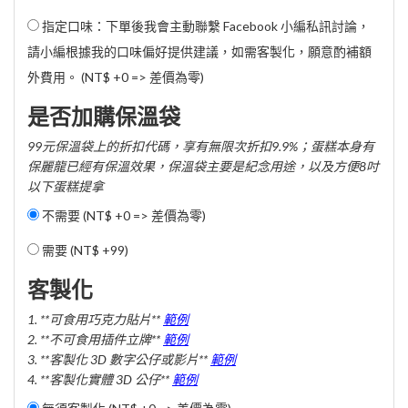
指定口味：下單後我會主動聯繫 Facebook 小編私訊討論，
請小編根據我的口味偏好提供建議，如需客製化，願意酌補額
外費用。 (NT$ +0 => 差價為零)
是否加購保溫袋
99元保溫袋上的折扣代碼，享有無限次折扣9.9%；蛋糕本身有
保麗龍已經有保溫效果，保溫袋主要是紀念用途，以及方便8吋
以下蛋糕提拿
不需要 (NT$ +0 => 差價為零)
需要 (
NT$ +99
)
客製化
1. **可食用巧克力貼片**
範例
2. **不可食用插件立牌**
範例
3. **客製化 3D 數字公仔或影片**
範例
4. **客製化實體 3D 公仔**
範例