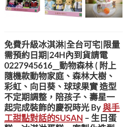
免費升級冰淇淋|全台可宅|限量
需預約日期|24H內到貨請電
0227945616__動物森林 ( 附上
隨機款動物家庭、森林大樹、
彩虹、向日葵、球球果實 造型
不定期調整，陪孩子、壽星一
起完成裝飾的慶祝時光 By
與手
工甜點對話的SUSAN
– 生日蛋