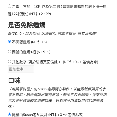
希望上方加上10吋作為第二層 ( 建議原來購買的底下第一層
是12吋蛋糕 ) (
NT$ +2,499
)
是否免除蠟燭
數字0~9，以及問號. 因應環保, 鼓勵不購買, 可有折扣唷!
不需要蠟燭 (
NT$ -15
)
問號的蠟燭1根 (
NT$ -5
)
其他數字 (請於結帳頁面備註 ） (NT$ +0 => 差價為零)
口味
「無菜單料理」由 Susan 老師精心製作，以當周新鮮購買的水
果為靈感，精緻搭配出獨特風味。預設不包含咖啡、抹茶或巧
克力等對孩童較刺激的口味，只為您呈現清新自然的甜美滋
味。
隨機由Susan老師設計 (NT$ +0 => 差價為零)