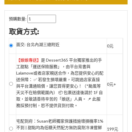
預購數量:
取貨方式:
面交: 台北內湖三總附近
0元
【娘娘專送】
是 Dessert365 平台獨家推出的手
工甜點「運送保險服務」，由平台背書與
Lalamove或者店家親送合作，為您提供安心的配
送保障： ✅ 若發生損壞嚴重，可跳過店家直接
0元+
與平台溝通賠償，讓您買得更安心！（*颱風等
天災不在賠償範圍內） 📦 包裹送達後請於 1F 自
取，並敬請善待辛苦的「娘送」人員。 📌 此服
務採預付制，恕不提供貨到付款。
宅配到府：Susan老師獨家保護措施壞損機率1%
不到 | 甜點均為低糖天然配方無防腐劑冷凍嘗鮮
199元