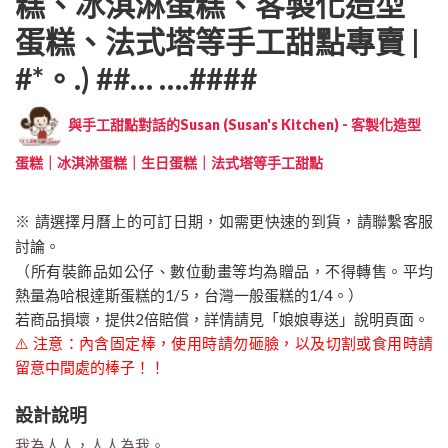
糕、冰淇淋蛋糕、客製化造型
蛋糕、法式塔等手工甜點專賣 |
#*。.) ##… ….####
與手工甜點對話的Susan (Susan's Kitchen) - 客製化造型
蛋糕｜冰淇淋蛋糕｜生日蛋糕｜法式塔等手工甜點
※ 請選擇月曆上的可訂日期，如需更快速的到貨，請聯繫客服
討論。
（所有裝飾品如公仔、數位動畫等均為贈品，不得轉售。平均
熱量為哈根達斯蛋糕的1/5，台灣一般蛋糕的1/4。）
若商品損壞，提供2倍賠償，詳情請見「娘娘專送」說明頁面。
⚠️ 注意：內含固定棒，使用時請勿砸臉，以及切割或食用時請
留意中間處的棒子！！
設計說明
我為人人，人人為我。