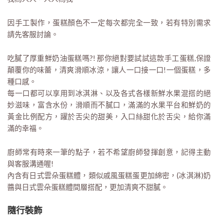
因手工製作，蛋糕顏色不一定每次都完全一致，若有特別需求
請先客服討論。
吃膩了厚重鮮奶油蛋糕嗎?! 那你絕對要試試這款手工蛋糕,保證
顛覆你的味蕾，清爽滑順冰涼，讓人一口接一口!一個蛋糕，多
種口感。
每一口都可以享用到冰淇淋、以及各式各樣新鮮水果混搭的絕
妙滋味，富含水份，滑順而不膩口，滿滿的水果平台和鮮奶的
黃金比例配方，躍於舌尖的甜美，入口絲甜化於舌尖，給你滿
滿的幸福。
廚師常有時來一筆的點子，若不希望廚師發揮創意，記得主動
與客服溝通喔!
內含有日式雲朵蛋糕體，類似戚風蛋糕蛋更加綿密，(冰淇淋)奶
醬與日式雲朵蛋糕體間層搭配，更加清爽不甜膩。
隨行裝飾