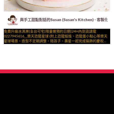
與手工甜點對話的Susan (Susan's Kitchen) 
免費升級冰淇淋|全台可宅|限量需預約日期|24H內到貨請電
0227945616__樂天恐龍星球 (附上恐龍娃娃、恐龍蛋小點心等樂天
星球場景，造型不定期調整，陪孩子、壽星一起完成裝飾的慶祝時
光 by
與手工甜點對話的SUSAN
– 生日蛋糕、冰淇淋蛋糕、客製化造型蛋糕、法式塔等手工甜點專
賣 | #*。.) ##… ….####