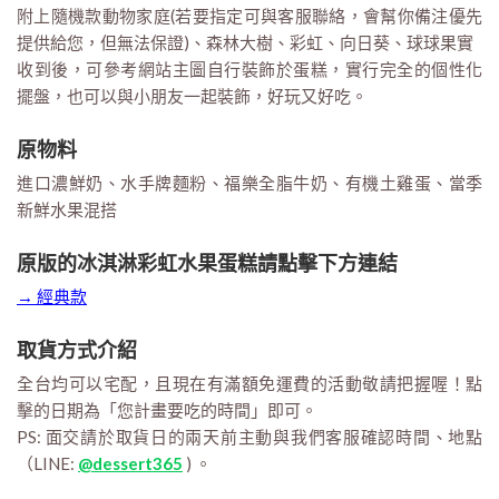
附上隨機款動物家庭(若要指定可與客服聯絡，會幫你備注優先
提供給您，但無法保證)、森林大樹、彩虹、向日葵、球球果實
收到後，可參考網站主圖自行裝飾於蛋糕，實行完全的個性化
擺盤，也可以與小朋友一起裝飾，好玩又好吃。
原物料
進口濃鮮奶、水手牌麵粉、福樂全脂牛奶、有機土雞蛋、當季
新鮮水果混搭
原版的冰淇淋彩虹水果蛋糕請點擊下方連結
→ 經典款
取貨方式介紹
全台均可以宅配，且現在有滿額免運費的活動敬請把握喔！點
擊的日期為「您計畫要吃的時間」即可。
PS: 面交請於取貨日的兩天前主動與我們客服確認時間、地點
（LINE:
@dessert365
) 。