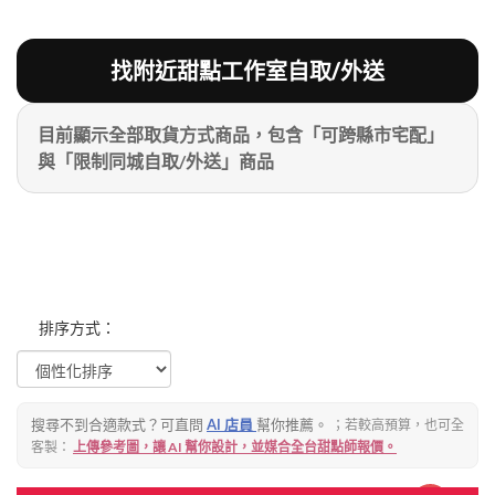
粉絲好康
加入甜點廚師接單平台
記住我
找附近甜點工作室自取/外送
目前顯示全部取貨方式商品，包含「可跨縣市宅配」
忘記密碼
註冊
與「限制同城自取/外送」商品
排序方式：
搜尋不到合適款式？可直問
AI 店員
幫你推薦。
；若較高預算，也可全
客製：
上傳參考圖，讓 AI 幫你設計，並媒合全台甜點師報價。