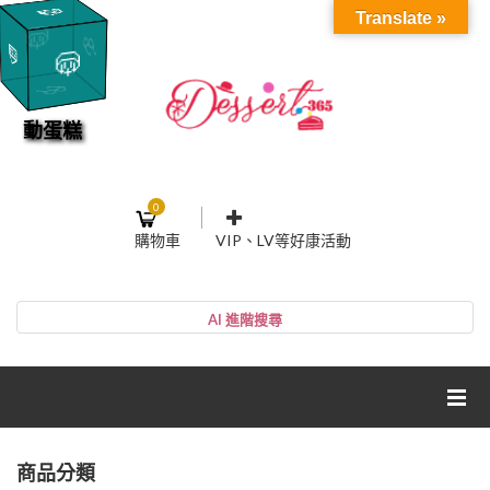
🍰
Translate »
🎂
👓
🍰
🎂
👓
動蛋糕
0
購物車
VIP、LV等好康活動
登入或註冊
購物車
帳號
您的購物車裡面沒有商品
NT$0
小計:
密碼
網紅媽咪蛋糕心得分享
商品分類