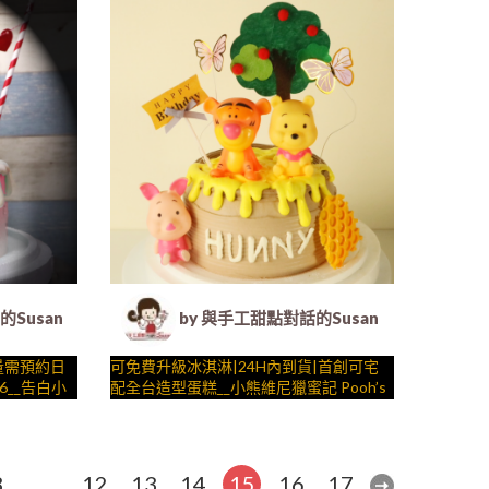
….####
 客製化造型蛋糕｜冰淇淋蛋糕｜生日蛋糕｜法式塔等手工甜點
Susan (Susan's Kitchen) - 客製化造型蛋糕｜冰淇淋蛋糕
by 與手工甜點對話的Susan (Susan's
量需預約日
可免費升級冰淇淋|24H內到貨|首創可宅
16__告白小
配全台造型蛋糕__小熊維尼獵蜜記 Pooh’s
莎、告白氣
Hunny Hunt ( 附上維尼小熊百畝森林等場
、壽星一起
與手工甜點對話的SUSAN
景 造型不定期調整 by
製化造型蛋
– 生日蛋糕、冰淇淋蛋糕、客製化造型蛋
.) ##…
糕、法式塔等手工甜點專賣 | #*。.) ##…
3
…
12
13
14
15
16
17