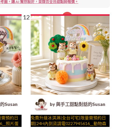
考圖，讓 AI 幫你設計，並媒合全台甜點師報價。
3
…
12
13
14
15
16
17
 客製化造型蛋糕｜冰淇淋蛋糕｜生日蛋糕｜法式塔等手工甜點
Susan (Susan's Kitchen) - 客製化造型蛋糕｜冰淇淋蛋糕
by 與手工甜點對話的Susan (Susan's
量需預約日
免費升級冰淇淋|全台可宅|限量需預約日
16__照片蛋
期|24H內到貨請電0227945616__動物森
等，照片請
林 ( 附上隨機款動物家庭、森林大樹、彩
陪孩子、
虹、向日葵、球球果實 造型不定期調
與手工甜點對話的SUSAN