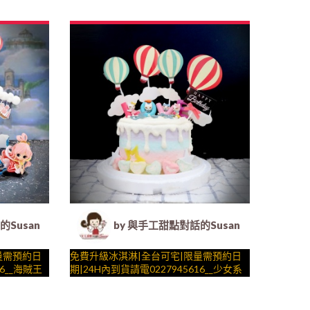
y
製化造型蛋
整，陪孩子、壽星一起完成裝飾的慶祝時
– 生日蛋糕、冰淇淋蛋糕、客製化造型蛋
.) ##…
光 by
糕、法式塔等手工甜點專賣 | #*。.) ##…
….####
 客製化造型蛋糕｜冰淇淋蛋糕｜生日蛋糕｜法式塔等手工甜點
Susan (Susan's Kitchen) - 客製化造型蛋糕｜冰淇淋蛋糕
by 與手工甜點對話的Susan (Susan's
量需預約日
免費升級冰淇淋|全台可宅|限量需預約日
16__海賊王
期|24H內到貨請電0227945616__少女系
_愛情小貓咪 ( 附上LOVE貓、熱氣球、生
一起完成裝
日快樂插件、棉花糖， 造型不定期調
與手工甜點對話的SUSAN
製化造型蛋
整，陪孩子、壽星一起完成裝飾的慶祝時
– 生日蛋糕、冰淇淋蛋糕、客製化造型蛋