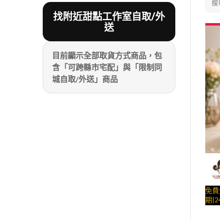
搜
找附近甜點工作室自取/外
送
目前顯示全部取貨方式商品，包
含「可跨縣市宅配」與「限制同
城自取/外送」商品
免費
期|2
好朋
窩、
與手