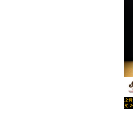
….##
免費
期|2
友會
球、
與手
子、
– 
糕、