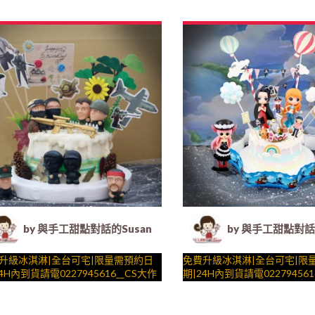
立體彩色氣球、向日葵、旋轉木馬生
生日蛋糕、冰淇淋蛋糕、客製化造型蛋
壽星一起完成裝飾的慶祝時光 b
– 生日蛋糕、冰淇淋蛋糕、客
期調整，陪孩子、壽
法式塔等手工甜點專賣 | #*。.) ##…
糕、法式塔等手工甜點專賣 | #*。
起完成裝飾的慶祝時光 by
##
….####
by 與手工甜點對話的Susan (Susan's Kitchen) -
by 與手工甜點對話的
升級冰淇淋|全台可宅|限量需預約日
免費升級冰淇淋|全台可宅|限
4H內到貨請電0227945616__CS大作
期|24H內到貨請電02279456
女王們 ( 選附女主角，附上海盜造景， 造
不定期調整，陪孩子、壽星一起完成
工甜點對話的SUSAN
型不定期調整，陪孩子、壽星
與手工甜點對話的SUSAN
的慶祝時光 by
生日蛋糕、冰淇淋蛋糕、客製化造型蛋
飾的慶祝時光 by
– 生日蛋糕、冰淇淋蛋糕、客