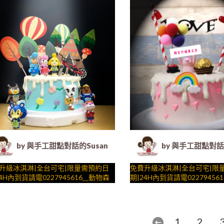
##
….####
by 與手工甜點對話的Susan (Susan's Kitchen) -
by 與手工甜點對話的
升級冰淇淋|全台可宅|限量需預約日
免費升級冰淇淋|全台可宅|限
4H內到貨請電0227945616__動物森
期|24H內到貨請電02279456
 ( 附上動物森友會、腳踏車、熱氣
豬 ( 附上小豬、愛心拉旗、金
郊遊森林，造型不定期調整，陪孩
工甜點對話的SUSAN
球，造型不定期調整，陪孩子
與手工甜點對話的SUSAN
壽星一起完成裝飾的慶祝時光 by
生日蛋糕、冰淇淋蛋糕、客製化造型蛋
完成裝飾的慶祝時光 by
– 生日蛋糕、冰淇淋蛋糕、客
法式塔等手工甜點專賣 | #*。.) ##…
糕、法式塔等手工甜點專賣 | #*。
1
2