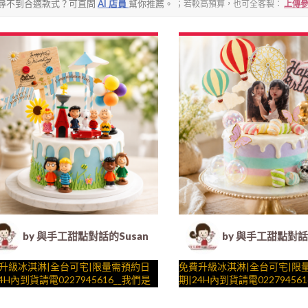
尋不到合適款式？可直問
AI 店員
幫你推薦。
；若較高預算，也可全客製：
上傳參
1
2
by 與手工甜點對話的Susan (Susan's Kitchen) -
by 與手工甜點對話的
升級冰淇淋|全台可宅|限量需預約日
免費升級冰淇淋|全台可宅|限
4H內到貨請電0227945616__我們是
期|24H內到貨請電02279456
友 ( 附上史努比、史努比與小雞的
糕 ( 附上照片立牌與歡慶造型
史努比一群人、可愛家居立牌、雲
工甜點對話的SUSAN
私訊提供， 造型不定期調整，
與手工甜點對話的SUSAN