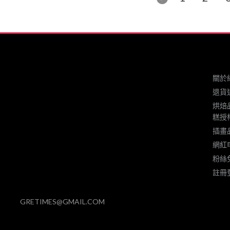
##
我愛你 ….####
關於
退貨
烘焙
糕授
插畫
網紅
粉絲
註冊
GRETIMES@GMAIL.COM