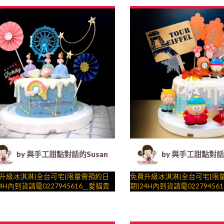
法式塔等手工甜點專賣 | #*。.) ##…
糕、法式塔等手工甜點專賣 | #*。
##
….####(18)
by 與手工甜點對話的Susan (Susan's Kitchen) -
by 與手工甜點對話的
升級冰淇淋|全台可宅|限量需預約日
免費升級冰淇淋|全台可宅|限
4H內到貨請電0227945616__愛貓貴
期|24H內到貨請電02279456
( 附上貓咪與貴婦、魔幻月亮、摩天
園 ( 附上南方四賤客、公園佈
夢幻造景， 造型不定期調整，陪孩
工甜點對話的SUSAN
快車，造型不定期調整，陪孩
與手工甜點對話的SUSAN
壽星一起完成裝飾的慶祝時光 by
生日蛋糕、冰淇淋蛋糕、客製化造型蛋
起完成裝飾的慶祝時光 by
– 生日蛋糕、冰淇淋蛋糕、客
法式塔等手工甜點專賣 | #*。.) ##…
糕、法式塔等手工甜點專賣 | #*。