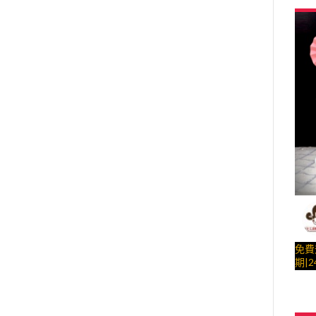
糕、
….##
免費
期|2
婦 
輪、
與手
子、
– 
糕、