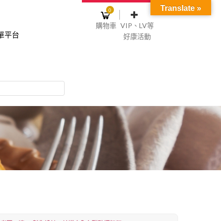
Translate »
0
購物車
VIP、LV等
單平台
好康活動
登入或註冊
購物車
物車裡面沒有商品
NT$0
記住我
碼
註冊