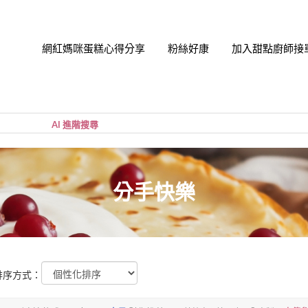
網紅媽咪蛋糕心得分享
粉絲好康
加入甜點廚師接
帳號
您的購
小計:
密碼
分手快樂
排序方式：
忘記密