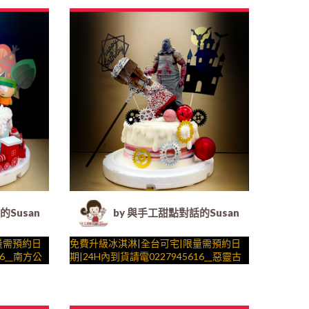
.) ##…
光 by
糕、法式塔等手工甜點專賣 | #*。.) ##…
我愛你 ….####
 客製化造型蛋糕｜冰淇淋蛋糕｜生日蛋糕｜法式塔等手工甜點
Susan (Susan's Kitchen) - 客製化造型蛋糕｜冰淇淋蛋糕
by 與手工甜點對話的Susan (Susan's
量需預約日
免費升級冰淇淋|全台可宅|限量需預約日
16__南方公
期|24H內到貨請電0227945616__惡靈古
景，選附特
堡派對 ( 附上大斧行刑者、古堡、恐怖齒
子、壽星一
輪、生日快樂插件，造型不定期調整，陪
與手工甜點對話的SUSAN
製化造型蛋
孩子、壽星一起完成裝飾的慶祝時光 by
– 生日蛋糕、冰淇淋蛋糕、客製化造型蛋
.) ##…
糕、法式塔等手工甜點專賣 | #*。.) ##…