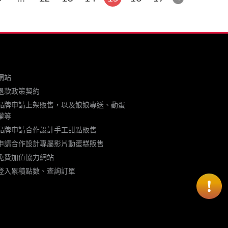
….####
網站
退款政策契約
品牌申請上架販售，以及娘娘專送、動蛋
權等
品牌申請合作設計手工甜點販售
申請合作設計專屬影片動蛋糕販售
免費加值協力網站
登入累積點數、查詢訂單