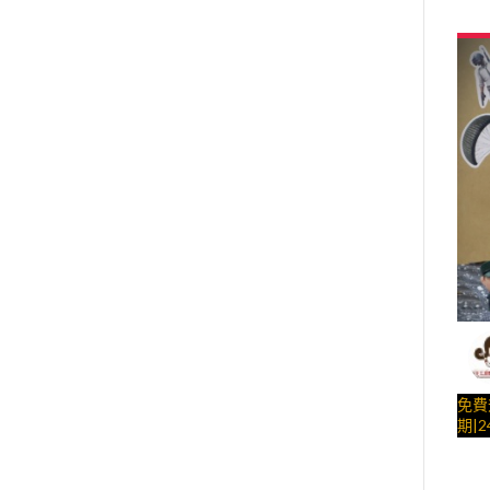
朵、
– 
日插件， 造型不定
糕、
星一
….##
免費
期|2
戰 ( 附上反恐戰警、恐怖份子、吃雞場景
造型
與手
裝飾
– 