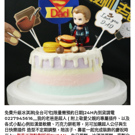
免費升級冰淇淋|全台可宅|限量需預約日期|24H內到貨請電
0227945616__我的老爸是超人 ( 附上敬愛父親的專屬插件、以及
各式小點心例如漢堡軟糖、巧克力餅乾等，另可加購超人公仔與生
日快樂插件 造型不定期調整，陪孩子、壽星一起完成裝飾的慶祝時