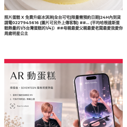
照片蛋糕 X 免費升級冰淇淋|全台可宅|限量需預約日期|24H內到貨
請電0227945616 (圖片可另外上傳客製) ##… (平均哈根達斯蛋
糕熱量的1/5台灣蛋糕的1/4)）##母親最愛父親最愛老闆最愛我愛你
周歲明星公主