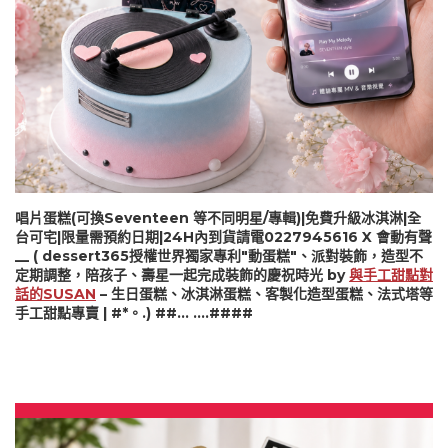
唱片蛋糕(可換Seventeen 等不同明星/專輯)|免費升級冰淇淋|全
台可宅|限量需預約日期|24H內到貨請電0227945616 X 會動有聲
__ ( dessert365授權世界獨家專利"動蛋糕"、派對裝飾，造型不
定期調整，陪孩子、壽星一起完成裝飾的慶祝時光 by
與手工甜點對
話的SUSAN
– 生日蛋糕、冰淇淋蛋糕、客製化造型蛋糕、法式塔等
手工甜點專賣 | #*。.) ##… ….####