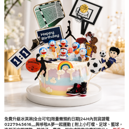
免費升級冰淇淋|全台可宅|限量需預約日期|24H內到貨請電
0227945616__與哆啦A夢一起運動 ( 附上小叮噹、足球、籃球，