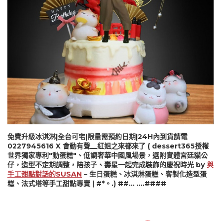
免費升級冰淇淋|全台可宅|限量需預約日期|24H內到貨請電
0227945616 X 會動有聲__紅姐之來都來了 ( dessert365授權
世界獨家專利"動蛋糕"、低調奢華中國風場景，選附實體宮廷貓公
仔，造型不定期調整，陪孩子、壽星一起完成裝飾的慶祝時光 by
與
手工甜點對話的SUSAN
– 生日蛋糕、冰淇淋蛋糕、客製化造型蛋
糕、法式塔等手工甜點專賣 | #*。.) ##… ….####