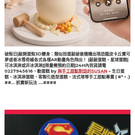
破殼日|敲開蛋殼3D變身：類似扭蛋敲破後隨機出現恐龍皮卡丘寶可
夢或者冰雪奇緣各式各樣AR動畫角色飛出！ |敲敲蛋糕、星球蛋糕|
可冰淇淋或非冰淇淋||限量需預約日期|24H內到貨請電
0227945616、動蛋糕 by
與手工甜點對話的SUSAN
– 生日蛋
糕、冰淇淋蛋糕、客製化造型蛋糕、法式塔等手工甜點專賣 | #*。.)
##… 抓寶新玩法 ….####