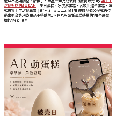
造型不定期調整，陪孩子、壽星一起完成裝飾的慶祝時光 by
與手工
甜點對話的SUSAN
– 生日蛋糕、冰淇淋蛋糕、客製化造型蛋糕、法
式塔等手工甜點專賣 | #*。.) ##… ….(小叮噹 裝飾品如公仔或數位
動畫影音等均為贈品不得轉售..平均哈根達斯蛋糕熱量的1/5台灣蛋
糕的1/4)）##