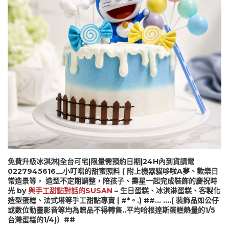
免費升級冰淇淋|全台可宅|限量需預約日期|24H內到貨請電
0227945616__小叮噹的甜蜜照料 ( 附上機器貓哆啦A夢、歡樂日
常造景等， 造型不定期調整，陪孩子、壽星一起完成裝飾的慶祝時
光 by
與手工甜點對話的SUSAN
– 生日蛋糕、冰淇淋蛋糕、客製化
造型蛋糕、法式塔等手工甜點專賣 | #*。.) ##… ….( 裝飾品如公仔
或數位動畫影音等均為贈品不得轉售..平均哈根達斯蛋糕熱量的1/5
台灣蛋糕的1/4)）##