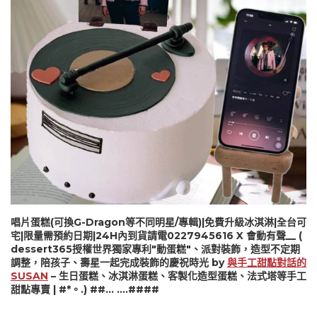
唱片蛋糕(可換G-Dragon等不同明星/專輯)|免費升級冰淇淋|全台可
宅|限量需預約日期|24H內到貨請電0227945616 X 會動有聲__ (
dessert365授權世界獨家專利"動蛋糕"、派對裝飾，造型不定期
調整，陪孩子、壽星一起完成裝飾的慶祝時光 by
與手工甜點對話的
SUSAN
– 生日蛋糕、冰淇淋蛋糕、客製化造型蛋糕、法式塔等手工
甜點專賣 | #*。.) ##… ….####