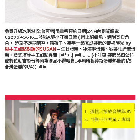
免費升級冰淇淋|全台可宅|限量需預約日期|24H內到貨請電
0227945616__哆啦A夢小叮噹日常 ( 附上銅鑼燒、選附其它角
色， 造型不定期調整，陪孩子、壽星一起完成裝飾的慶祝時光 by
與手工甜點對話的SUSAN
– 生日蛋糕、冰淇淋蛋糕、客製化造型蛋
糕、法式塔等手工甜點專賣 | #*。.) ##… ….(小叮噹 裝飾品如公仔
或數位動畫影音等均為贈品不得轉售..平均哈根達斯蛋糕熱量的1/5
台灣蛋糕的1/4)）##