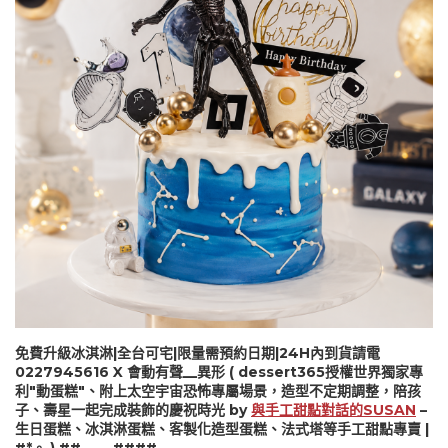
1
2
3
4
5
6
7
8
9
…
78
79
80
免費升級冰淇淋|全台可宅|限量需預約日期|24H內到貨請電
0227945616 X 會動有聲__異形 ( dessert365授權世界獨家專
利"動蛋糕"、附上太空宇宙恐怖專屬場景，造型不定期調整，陪孩
子、壽星一起完成裝飾的慶祝時光 by
與手工甜點對話的SUSAN
–
生日蛋糕、冰淇淋蛋糕、客製化造型蛋糕、法式塔等手工甜點專賣 |
#*。.) ##… ….####