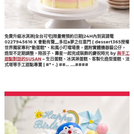
免費升級冰淇淋|全台可宅|限量需預約日期|24H內到貨請電
0227945616 X 會動有聲__多拉a夢之任意門 ( dessert365授權
世界獨家專利"動蛋糕"、和風小叮噹場景，選附實體機器貓公仔，
造型不定期調整，陪孩子、壽星一起完成裝飾的慶祝時光 by
與手工
甜點對話的SUSAN
– 生日蛋糕、冰淇淋蛋糕、客製化造型蛋糕、法
式塔等手工甜點專賣 | #*。.) ##… ….####