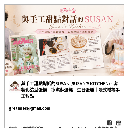
密碼
網紅媽咪蛋糕心得分享
粉絲好康
加入甜點廚師接單平台
記住我
忘記密碼
註冊
與手工甜點對話的SUSAN (SUSAN'S KITCHEN) - 客
製化造型蛋糕｜冰淇淋蛋糕｜生日蛋糕｜法式塔等手
工甜點
gretimes@gmail.com