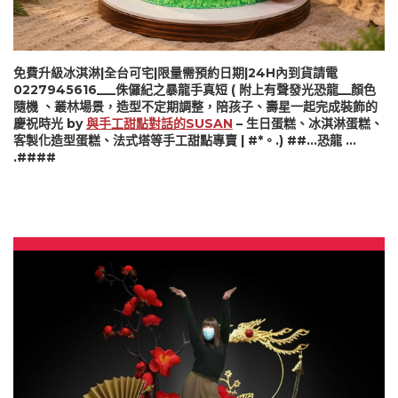
免費升級冰淇淋|全台可宅|限量需預約日期|24H內到貨請電
0227945616___侏儸紀之暴龍手真短 ( 附上有聲發光恐龍__顏色
隨機 、叢林場景，造型不定期調整，陪孩子、壽星一起完成裝飾的
慶祝時光 by
與手工甜點對話的SUSAN
– 生日蛋糕、冰淇淋蛋糕、
客製化造型蛋糕、法式塔等手工甜點專賣 | #*。.) ##…恐龍 …
.####