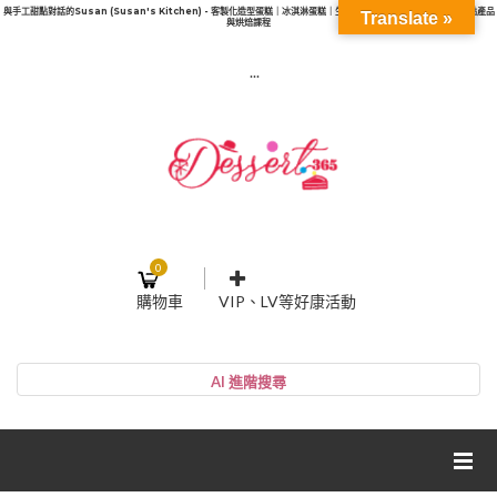
與手工甜點對話的Susan (Susan's Kitchen) - 客製化造型蛋糕｜冰淇淋蛋糕｜生日蛋糕｜法式塔等手工甜點｜甜點產品
Translate »
與烘焙課程
...
0
購物車
VIP、LV等好康活動
登入或註冊
購物車
帳號
您的購物車裡面沒有商品
NT$0
小計: