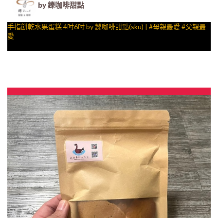
by 鑠咖啡甜點
手指餅乾水果蛋糕 4吋6吋 by 鑠咖啡甜點(sku) | #母親最愛 #父親最
愛