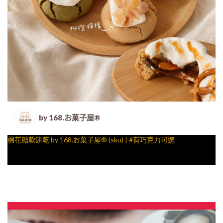
by 168.お菓子屋®
棉花糖軟餅乾 by 168.お菓子屋® (sku) | #有巧克力可選