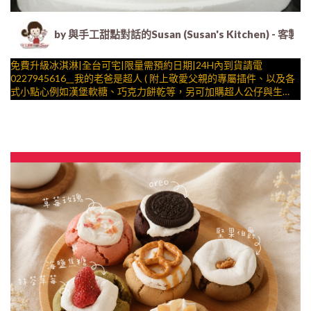
by 與手工甜點對話的Susan (Susan's Kitche
免費升級冰淇淋|全台可宅|限量需預約日期|24H內到貨請電
0227945616__我的老爸是超人 ( 附上敬愛父親的專屬插件、以及各
式小點心例如漢堡軟糖、巧克力餅乾等，另可加購超人公仔與生日
快樂插件 造型不定期調整，陪孩子、壽星一起完成裝飾的慶祝時光
與手工甜點對話的SUSAN
by
– 生日蛋糕、冰淇淋蛋糕、客製化造型蛋糕、法式塔等手工甜點專
賣 | #*。.) ##… ….####