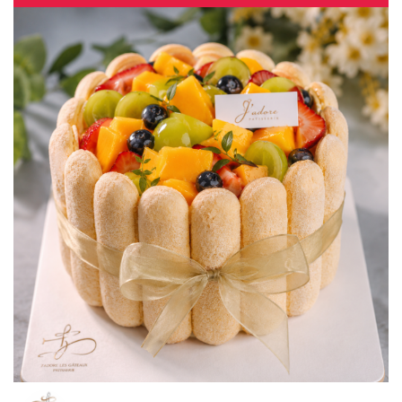
1
2
3
4
…
13
14
15