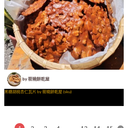
by 筱曉餅乾屋
黑糖胡桃杏仁瓦片 by 筱曉餅乾屋 (sku)
1
2
3
4
…
13
14
15