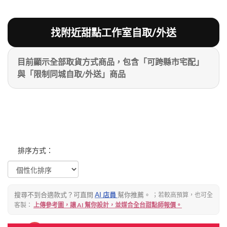
粉絲好康
加入甜點廚師接單平台
記住我
找附近甜點工作室自取/外送
目前顯示全部取貨方式商品，包含「可跨縣市宅配」
忘記密碼
註冊
與「限制同城自取/外送」商品
排序方式：
搜尋不到合適款式？可直問
AI 店員
幫你推薦。
；若較高預算，也可全
客製：
上傳參考圖，讓 AI 幫你設計，並媒合全台甜點師報價。