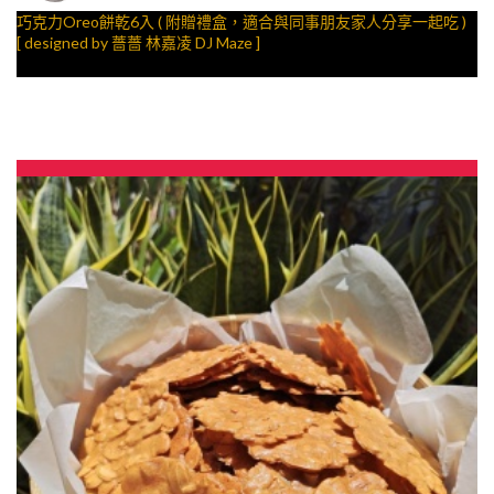
巧克力Oreo餅乾6入 ( 附贈禮盒，適合與同事朋友家人分享一起吃 )
[ designed by 薔薔 林嘉凌 DJ Maze ]