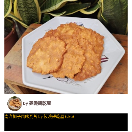
by 筱曉餅乾屋
南洋椰子風味瓦片 by 筱曉餅乾屋 (sku)