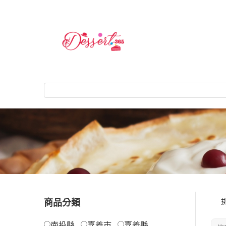
商品分類
南投縣
嘉義市
嘉義縣