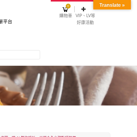
Translate »
0
購物車
VIP、LV等
單平台
好康活動
登入或註冊
記住我
碼
註冊