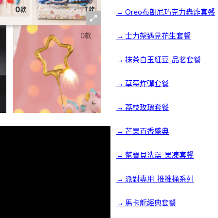
→ Oreo布朗尼巧克力轟炸套餐
→ 士力架遇見花生套餐
→ 抹茶白玉紅豆_品茗套餐
→ 草莓炸彈套餐
→ 荔枝玫瑰套餐
→ 芒果百香盛典
→ 幫寶貝洗澡_果凍套餐
→ 派對專用_推推桶系列
→ 馬卡龍經典套餐