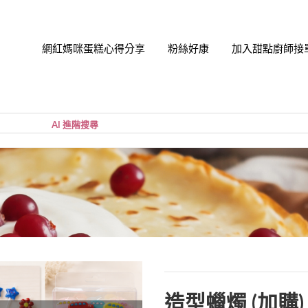
網紅媽咪蛋糕心得分享
粉絲好康
加入甜點廚師接
帳號
您的購
小計:
密碼
忘記密
造型蠟燭 (加購)