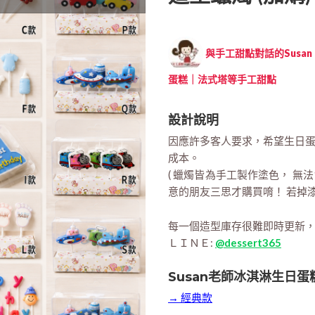
與手工甜點對話的Susan (
蛋糕｜法式塔等手工甜點
設計說明
因應許多客人要求，希望生日
成本。
( 蠟燭皆為手工製作塗色， 無
意的朋友三思才購買唷！ 若掉
每一個造型庫存很難即時更新
ＬＩＮＥ:
@dessert365
Susan老師冰淇淋生日蛋
→ 經典款