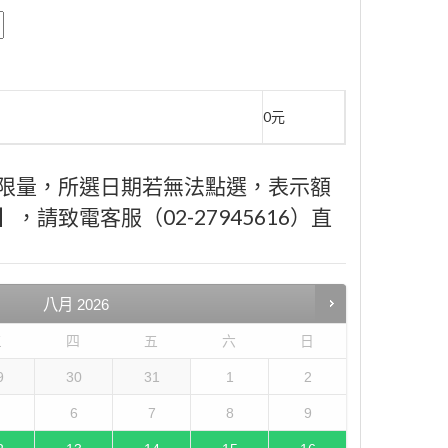
0元
限量，所選日期若無法點選，表示額
請致電客服（02-27945616）直
八月
2026
三
四
五
六
日
9
30
31
1
2
6
7
8
9