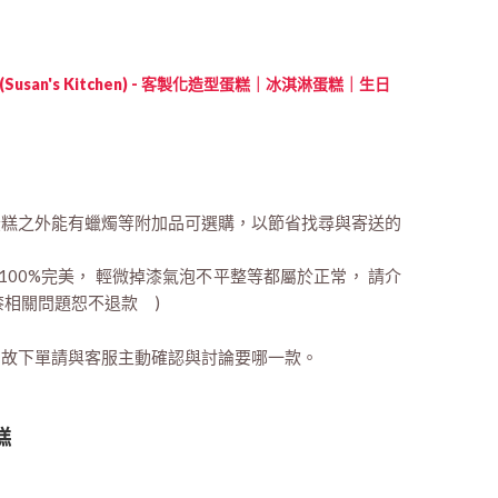
Susan's Kitchen) - 客製化造型蛋糕｜冰淇淋蛋糕｜生日
蛋糕之外能有蠟燭等附加品可選購，以節省找尋與寄送的
法100%完美， 輕微掉漆氣泡不平整等都屬於正常， 請介
漆相關問題恕不退款 )
，故下單請與客服主動確認與討論要哪一款。
糕