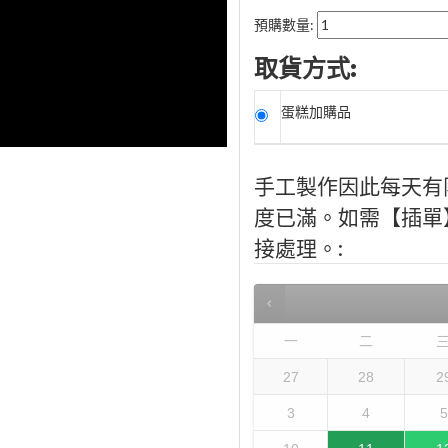
預購數量:
取貨方式:
蛋糕加購品
手工製作因此每天有
度已滿。如需【插單】，
接處理。:
一
二
27
28
2
3
4
5