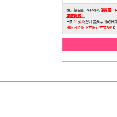
顯示總金額:
NT$173
優惠價：
節慶特惠：
日期
11號
為您計畫要享用的日期
期限可查閱下方保存方式說明