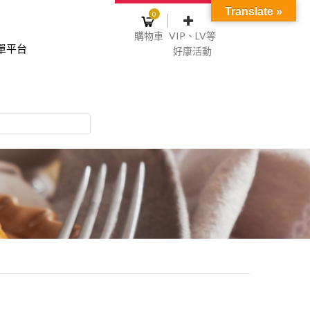
Translate »
0
購物車
VIP、LV等
單平台
好康活動
登入或註冊
購物車
物車裡面沒有商品
NT$0
記住我
碼
註冊