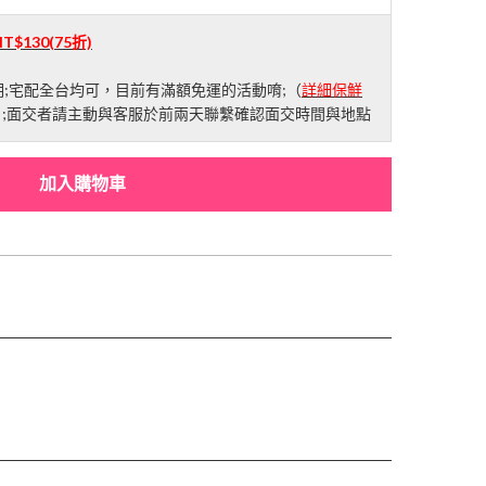
NT$130
(75折)
;宅配全台均可，目前有滿額免運的活動唷;（
詳細保鮮
）;面交者請主動與客服於前兩天聯繫確認面交時間與地點
加入購物車