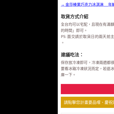
→ 金莎榛果巧克力冰淇淋___年
取貨方式介紹
全台均可以宅配，且現在有滿
的時間」即可。
PS: 面交請於取貨日的兩天前
。
建議吃法：
保存放冷凍即可，冷凍兩週都很
要看冰箱冷凍狀況而定，若退
庫一下。
請點擊您計畫要品嚐、慶祝