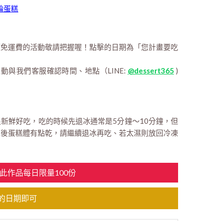
輪蛋糕
額免運費的活動敬請把握喔！點擊的日期為「您計畫要吃
主動與我們客服確認時間、地點（LINE:
@dessert365
)
新鮮好吃，吃的時候先退冰通常是5分鐘～10分鐘，但
冰後蛋糕體有點乾，請繼續退冰再吃、若太濕則放回冷凍
此作品每日限量100份
的日期即可