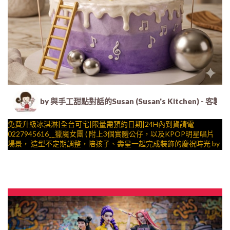
by 與手工甜點對話的Susan (Susan's Kitche
免費升級冰淇淋|全台可宅|限量需預約日期|24H內到貨請電
0227945616__獵魔女團 ( 附上3個實體公仔，以及KPOP明星唱片
場景， 造型不定期調整，陪孩子、壽星一起完成裝飾的慶祝時光 by
與手工甜點對話的SUSAN
– 生日蛋糕、冰淇淋蛋糕、客製化造型蛋糕、法式塔等手工甜點專
賣 | #*。.) ##… 酷炫公主系列 ….####