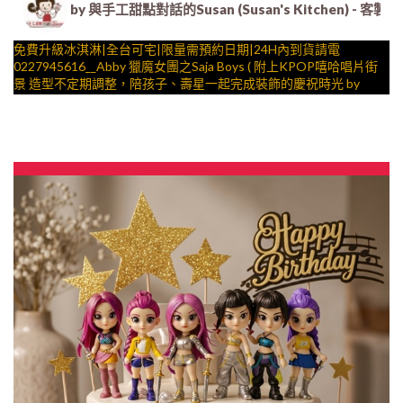
by 與手工甜點對話的Susan (Susan's Kitche
免費升級冰淇淋|全台可宅|限量需預約日期|24H內到貨請電
0227945616__Abby 獵魔女團之Saja Boys ( 附上KPOP嘻哈唱片街
景 造型不定期調整，陪孩子、壽星一起完成裝飾的慶祝時光 by
與手工甜點對話的SUSAN
– 生日蛋糕、冰淇淋蛋糕、客製化造型蛋糕、法式塔等手工甜點專
賣 | #*。.) ##… 公主最愛 ….####