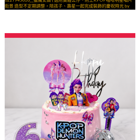
街景 造型不定期調整，陪孩子、壽星一起完成裝飾的慶祝時光 by
與手工甜點對話的SUSAN
– 生日蛋糕、冰淇淋蛋糕、客製化造型蛋糕、法式塔等手工甜點專
賣 | #*。.) ##… 明星公主系列 ….####