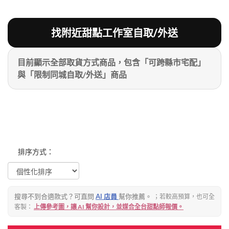
粉絲好康
加入甜點廚師接單平台
記住我
找附近甜點工作室自取/外送
目前顯示全部取貨方式商品，包含「可跨縣市宅配」
忘記密碼
註冊
與「限制同城自取/外送」商品
排序方式：
搜尋不到合適款式？可直問
AI 店員
幫你推薦。
；若較高預算，也可全
客製：
上傳參考圖，讓 AI 幫你設計，並媒合全台甜點師報價。