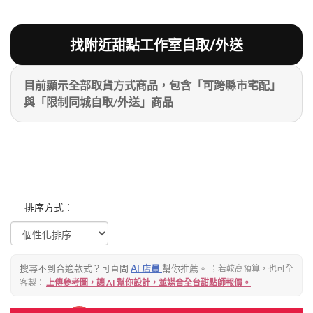
粉絲好康
加入甜點廚師接單平台
記住我
找附近甜點工作室自取/外送
目前顯示全部取貨方式商品，包含「可跨縣市宅配」
忘記密碼
註冊
與「限制同城自取/外送」商品
排序方式：
搜尋不到合適款式？可直問
AI 店員
幫你推薦。
；若較高預算，也可全
客製：
上傳參考圖，讓 AI 幫你設計，並媒合全台甜點師報價。