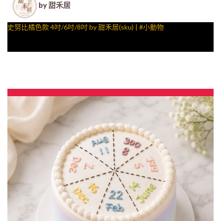
by 甜禾居
史努比橘色款 4吋/6吋/8吋 by 甜禾居(sku) | #小動物