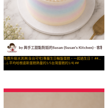
by 與手工甜點對話的Susan (Susan's Kitche
免費升級冰淇淋|全台可宅|專屬生日輪盤蛋糕，一起過生日！ ##…
….(..平均哈根達斯蛋糕熱量的1/5台灣蛋糕的1/4) ##