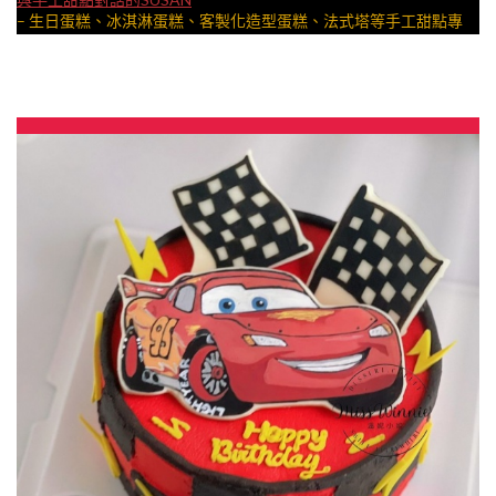
– 生日蛋糕、冰淇淋蛋糕、客製化造型蛋糕、法式塔等手工甜點專
賣 | #*。.) ##… ….####